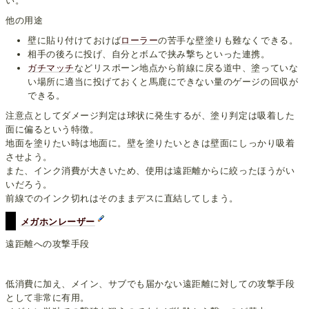
い。
他の用途
壁に貼り付けておけば
ローラー
の苦手な壁塗りも難なくできる。
相手の後ろに投げ、自分とボムで挟み撃ちといった連携。
ガチマッチ
などリスポーン地点から前線に戻る道中、塗っていな
い場所に適当に投げておくと馬鹿にできない量のゲージの回収が
できる。
注意点としてダメージ判定は球状に発生するが、塗り判定は吸着した
面に偏るという特徴。
地面を塗りたい時は地面に。壁を塗りたいときは壁面にしっかり吸着
させよう。
また、インク消費が大きいため、使用は遠距離からに絞ったほうがい
いだろう。
前線でのインク切れはそのままデスに直結してしまう。
メガホンレーザー
遠距離への攻撃手段
低消費に加え、メイン、サブでも届かない遠距離に対しての攻撃手段
として非常に有用。