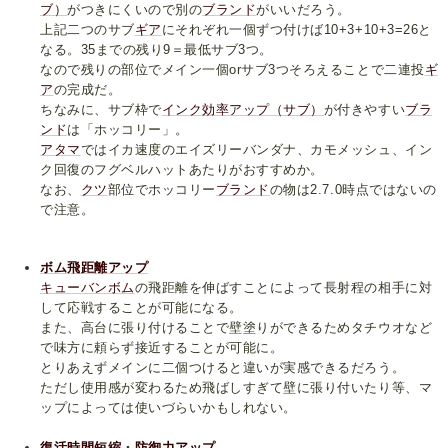
ブ）
がつきにくいので別の
ブランド
がいいだろう。
上記二つのサブ
ギア
にそれぞれ一個ずつ付けば10+3+10+3=26と
なる。35までの残り9＝最低サブ3つ。
なので残りの部位でメイン一個orサブ3つそろえることで二連投
ギ
ア
の完成だ。
ちなみに、サブ枠で
インク効率アップ（サブ）
が付きやすい
ブラ
ンド
は「ホッコリー」。
アタマ
ではイカ速度のエイズリーバンダナ、カモメッシュ、イン
ク回復のフグベルハットあたりがおすすめか。
なお、
クツ
部位でホッコリー
ブランド
の物は2.7.0時点ではないの
で注意。
ボム飛距離アップ
キューバンボム
の飛距離を伸ばすことによって長射程の相手に対
して応戦することが可能になる。
また、高台に張り付けることで壁塗りができるためタチウオなど
で味方に頼らず接近することが可能に。
とりあえずメインに二個つけると違いが実感できるだろう。
ただし使用感が変わるため飛ばしすぎて壁に張り付いたり等、マ
ップによっては使いづらいかもしれない。
復活時間短縮
・
防御力アップ