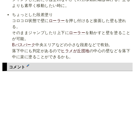
よりも素早く移動したい時に。
ちょっとした段差塗り
コロコロ状態で壁に
ローラー
を押し付けると接面した壁も塗れ
る。
そのままジャンプしたり上下に
ローラー
を動かすと壁を塗ること
が可能。
Bバスパーク
中央エリアなどの小さな段差などで有効。
落下中にも判定があるので
ヒラメが丘団地
の中心の壁などを落下
中に楽に塗ることができるかも。
コメント