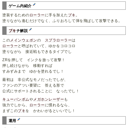
ゲーム内紹介
塗装するための
ローラー
に手を加えた
ブキ
。
塗りながら進むだけでなく、ふりおろして弾を飛ばして攻撃できる。
ブキ
チ解説
この
メインウェポン
の
スプラローラー
は
ローラー
と呼ばれていて、ゆかをコロコロ
塗りながら 接近戦もできるタイプでし
ZRを押して インクを放って攻撃！
押し続けながら 移動すれば
すみずみまで ゆかを塗れるでし！
最初は 非公式なモノだったでしが、
ファンのアツい要望に 答える形で
公式にサポートされることに なったでし！
キューバンボム
や
メガホンレーザー
も
強力でしから、
ローラー
に慣れるなら、
まずこの
ブキ
を かわいがるといいでし！
運用