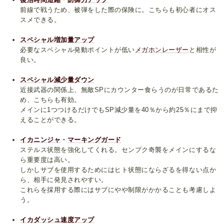
前線で戦うため、被弾をした際の保険に。こちらも初心者にオス
スメできる。
スペシャル増加量アップ
必要なスペシャル発動ポイントが低い
メガホンレーザー
と相性が
良い。
スペシャル減少量ダウン
近接武器の関係上、無敵SPにカウンター食らうのが日常であるた
め、こちらも有効。
メインに1つつけるだけでもSP減少量を40％から約25％にまで抑
えることができる。
イカニンジャ
・
マーキングガード
ステルス状態を強化してくれる。センプク奇襲をメインにするな
ら重要度は高い。
しかしサブを使用するためにはヒト状態にならざるを得ない点か
ら、相手に発見されやすい。
これらを採用する際にはサブにやや制限がかかることも考慮しよ
う。
イカダッシュ速度アップ