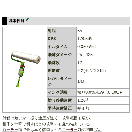
基本性能
射程
55
DPS
178.5d/s
キルタイム
0.350s/kill
飛沫ダメージ
25～125
飛沫数
12
拡散値
2.2(中心部0.88)
転がしダメー
140
ジ
インク消費
振り9.0%,転がし0.100/F
*1
塗り移動速度
1.20
平時速度補正
補正無
射程は短いが、振り速度が速く、攻撃範囲も広い。
相手を一撃で倒すほどの攻撃力も兼ね備えている。
ローラー
種で最も早く解禁される
ローラー
種の初期
ブキ