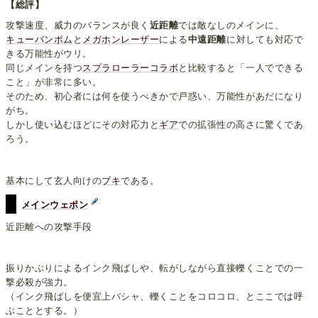
【総評】
攻撃速度、威力のバランスが良く
近距離
では敵なしのメインに、
キューバンボム
と
メガホンレーザー
による
中遠距離
に対しても対応で
きる万能性がウリ。
同じメインを持つ
スプラローラーコラボ
と比較すると「一人でできる
こと」が非常に多い。
そのため、初心者には何を使うべきかで戸惑い、万能性があだになり
がち。
しかし使い込むほどにその対応力と
ギア
での拡張性の高さに驚くであ
ろう。
基本にして玄人向けの
ブキ
である。
メインウェポン
近距離への攻撃手段
振りかぶりによるインク飛ばしや、転がしながら直接轢くことでの一
撃必殺が強力。
（インク飛ばしを便宜上バシャ、轢くことをコロコロ、とここでは呼
ぶこととする。）