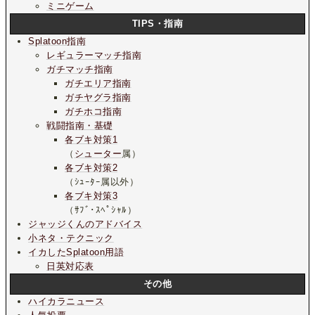
ミニゲーム
TIPS・指南
Splatoon指南
レギュラーマッチ指南
ガチマッチ指南
ガチエリア指南
ガチヤグラ指南
ガチホコ指南
戦闘指南・基礎
各ブキ対策1
（
シューター
属）
各ブキ対策2
（ｼｭｰﾀｰ属以外）
各ブキ対策3
（ｻﾌﾞ･ｽﾍﾟｼｬﾙ）
ジャッジくんのアドバイス
小ネタ・テクニック
イカしたSplatoon用語
日英対応表
その他
ハイカラニュース