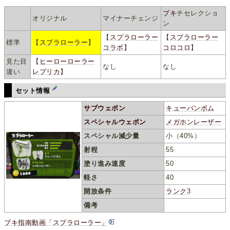
ブキ
チセレクショ
オリジナル
マイナーチェンジ
ン
【
スプラローラー
【
スプラローラー
標準
【
スプラローラー
】
コラボ
】
コロコロ
】
見た目
【
ヒーローローラー
なし
なし
違い
レプリカ
】
セット情報
サブウェポン
キューバンボム
スペシャルウェポン
メガホンレーザー
スペシャル減少量
小（40%）
射程
55
塗り進み速度
50
軽さ
40
開放条件
ランク
3
備考
ブキ指南動画「スプラローラー」