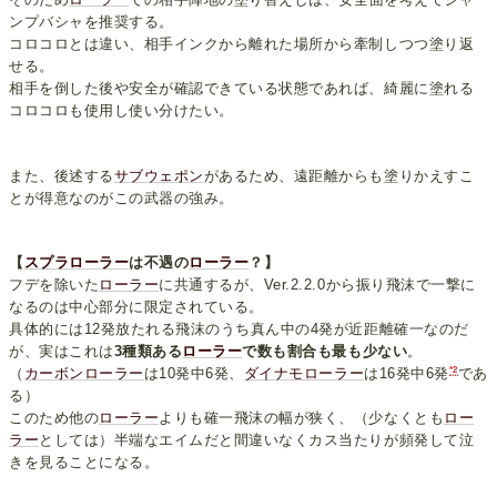
ンプバシャを推奨する。
コロコロとは違い、相手インクから離れた場所から牽制しつつ塗り返
せる。
相手を倒した後や安全が確認できている状態であれば、綺麗に塗れる
コロコロも使用し使い分けたい。
また、後述する
サブウェポン
があるため、遠距離からも塗りかえすこ
とが得意なのがこの武器の強み。
【
スプラローラー
は不遇の
ローラー
？】
フデを除いた
ローラー
に共通するが、Ver.2.2.0から振り飛沫で一撃に
なるのは中心部分に限定されている。
具体的には12発放たれる飛沫のうち真ん中の4発が近距離確一なのだ
が、実はこれは
3種類ある
ローラー
で数も割合も最も少ない
。
*2
（
カーボンローラー
は10発中6発、
ダイナモローラー
は16発中6発
であ
る）
このため他の
ローラー
よりも確一飛沫の幅が狭く、（少なくとも
ロー
ラー
としては）半端なエイムだと間違いなくカス当たりが頻発して泣
きを見ることになる。