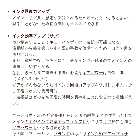
インク回復力アップ
メイン、サブ共に恩恵が受けられるため迷ったらつけるとよい。
腐ることがないため初心者にもオススメできる。
インク効率アップ（サブ）
ガン積みすることで
キューバンボム
の二連投が可能になる。
遠距離から塗り返しをする際の手数が倍増するため、自力で道を
切り開ける。
また、単発で投げたあとにも十分なインクが残るのでメインとの
連携もしやすくなる。
なお、きっちり二連投する際に必要な
ギアパワー
は最低「35」
（メイン3、サブ2）
ギア
がそろわないうちは
インク回復力アップ
を併用し、ボム→少
し回復→ボムで代用可能。
二連投後はどのみち回復に時間を費やすことになるので相性が良
い。
てっとり早く35の
ギア
を作りたいときの厳選
ギア
の注意点として
メイン
ギア
が
インク効率アップ（サブ）
かつサブ
ギア
枠にも同じ
ギアパワー
をつける必要がある。
その際「フォーリマ」
ブランド
のものは
インク効率アップ（サ