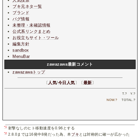
人気投票
ブキ元ネタ一覧
ブランド
バグ情報
未整理・未確認情報
公式系リンクまとめ
お役立ちサイト・ツール
編集方針
sandbox
MenuBar
zawazawa最新コメント
zawazawaトップ
〔
人気
/
今日人気
〕〔
最新
〕
T.
?
Y.
?
NOW.
?
TOTAL.
?
*1
射撃なしのヒト移動速度を0.96とする
*2
2.8.0までは16発中8発だった為、本
ブキ
とは対称的に確一が広かった