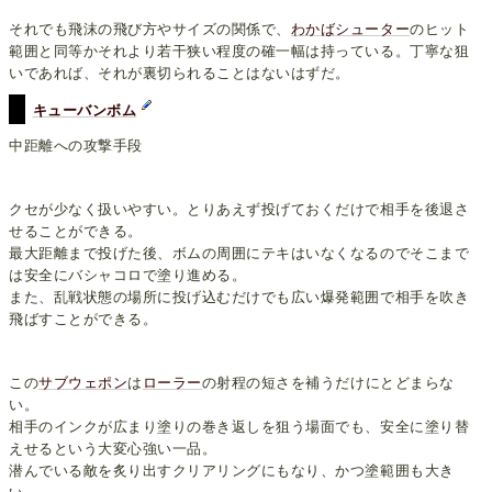
それでも飛沫の飛び方やサイズの関係で、
わかばシューター
のヒット
範囲と同等かそれより若干狭い程度の確一幅は持っている。丁寧な狙
いであれば、それが裏切られることはないはずだ。
キューバンボム
中距離への攻撃手段
クセが少なく扱いやすい。とりあえず投げておくだけで相手を後退さ
せることができる。
最大距離まで投げた後、ボムの周囲にテキはいなくなるのでそこまで
は安全にバシャコロで塗り進める。
また、乱戦状態の場所に投げ込むだけでも広い爆発範囲で相手を吹き
飛ばすことができる。
この
サブウェポン
は
ローラー
の射程の短さを補うだけにとどまらな
い。
相手のインクが広まり塗りの巻き返しを狙う場面でも、安全に塗り替
えせるという大変心強い一品。
潜んでいる敵を炙り出すクリアリングにもなり、かつ塗範囲も大き