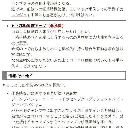
センプク時の移動速度が速くなる。
逃げや、前線への復帰時間短縮、スティック半倒しでの手動
イカ
ニンジャ
する際にも恩恵があり、汎用性は高い。
ヒト移動速度アップ
（非推奨）
コロコロ移動時の速度が上昇したりはしない。
一応平時の歩き速度は上昇するものの基本的に人状態で立ち回る
のは悪手。
金網の上でたちまわりホコを積極的に持つ場合等有効な場面は非
常に限定的。
なお金網の上や塗れない床の上でコロコロ移動で轢いても相手を
倒すことはできない。
情報/その他
ちょっとした小技や
小ネタ
を募集中。
開幕時などに役立つ素早い塗り進み方
ジャンプバシャ→コロコロ→イカセンプク→ダッシュジャンプ→
ジャンプバシャ→…
バシャをジャンプ中に出すことでより遠くまでインクを飛ばし、
着地からはコロコロすることで遠くに飛ばしたインクと繋ぐ。繋
いだ後はイカセンプクからのジャンプで移動距離を稼ごう。
ジャンプしたあたりは塗れないがその分移動距離は稼げる。塗る