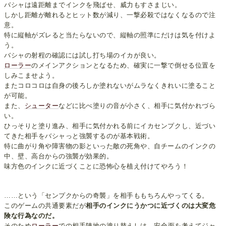
バシャは遠距離までインクを飛ばせ、威力もすさまじい。
しかし距離が離れるとヒット数が減り、一撃必殺ではなくなるので注
意。
特に縦軸がズレると当たらないので、縦軸の照準にだけは気を付けよ
う。
バシャの射程の確認には試し打ち場のイカが良い。
ローラー
のメインアクションとなるため、確実に一撃で倒せる位置を
しみこませよう。
またコロコロは自身の後ろしか塗れないがムラなくきれいに塗ること
が可能。
また、
シューター
などに比べ塗りの音が小さく、相手に気付かれづら
い。
ひっそりと塗り進み、相手に気付かれる前にイカセンプクし、近づい
てきた相手をバシャっと強襲するのが基本戦術。
特に曲がり角や障害物の影といった敵の死角や、自チームのインクの
中、壁、高台からの強襲が効果的。
味方色のインクに近づくことに恐怖心を植え付けてやろう！
……という「センプクからの奇襲」を相手ももちろんやってくる。
このゲームの共通要素だが
相手のインクにうかつに近づくのは大変危
険な行為なのだ。
そのため
ローラー
での相手陣地の塗り替えしは、安全面を考えてジャ