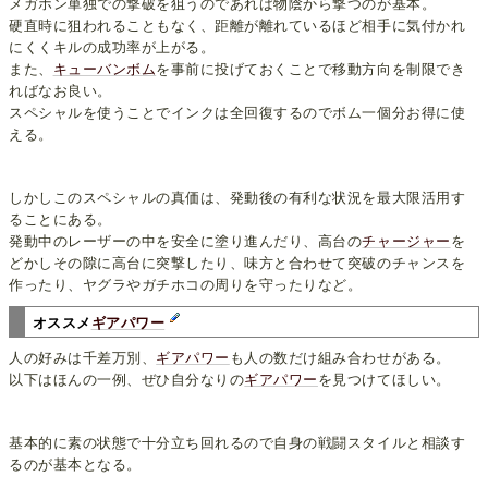
メガホン単独での撃破を狙うのであれば物陰から撃つのが基本。
硬直時に狙われることもなく、距離が離れているほど相手に気付かれ
にくくキルの成功率が上がる。
また、
キューバンボム
を事前に投げておくことで移動方向を制限でき
ればなお良い。
スペシャルを使うことでインクは全回復するのでボム一個分お得に使
える。
しかしこのスペシャルの真価は、発動後の有利な状況を最大限活用す
ることにある。
発動中のレーザーの中を安全に塗り進んだり、高台の
チャージャー
を
どかしその隙に高台に突撃したり、味方と合わせて突破のチャンスを
作ったり、ヤグラやガチホコの周りを守ったりなど。
オススメ
ギアパワー
人の好みは千差万別、
ギアパワー
も人の数だけ組み合わせがある。
以下はほんの一例、ぜひ自分なりの
ギアパワー
を見つけてほしい。
基本的に素の状態で十分立ち回れるので自身の戦闘スタイルと相談す
るのが基本となる。