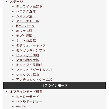
ステージ
デカライン高架下
ハコフグ倉庫
シオノメ油田
アロワナモール
Bバスパーク
ホッケふ頭
モズク農園
ネギトロ炭鉱
タチウオパーキング
モンガラキャンプ場
ヒラメが丘団地
マサバ海峡大橋
キンメダイ美術館
マヒマヒリゾート＆スパ
ショッツル鉱山
アンチョビットゲームズ
オフラインモード
オフラインモード概要
ヒーローモード
バトルドージョー
amiibo