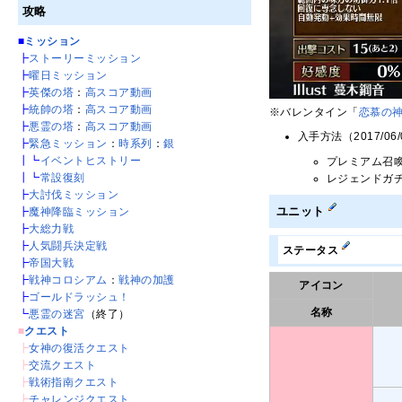
攻略
■
ミッション
┣
ストーリーミッション
┣
曜日ミッション
┣
英傑の塔
：
高スコア動画
┣
統帥の塔
：
高スコア動画
※バレンタイン「
恋慕の
┣
悪霊の塔
：
高スコア動画
入手方法（2017/06
┣
緊急ミッション
：
時系列
：
銀
┃┗
イベントヒストリー
プレミアム召
┃┗
常設復刻
レジェンドガ
┣
大討伐ミッション
ユニット
┣
魔神降臨ミッション
┣
大総力戦
┣
人気闘兵決定戦
ステータス
┣
帝国大戦
┣
戦神コロシアム
：
戦神の加護
アイコン
┣
ゴールドラッシュ！
名称
┗
悪霊の迷宮
（終了）
■
クエスト
┣
女神の復活クエスト
┣
交流クエスト
┣
戦術指南クエスト
┣
チャレンジクエスト