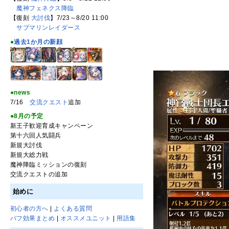
魔神フェネクス降臨
【復刻
大討伐
】7/23～8/20 11:00
サブマリンレイダース
●
過去1か月の新顔
●news
7/16
交流クエスト
追加
●8月の予定
新王子歓迎育成キャンペーン
第十六回人気闘兵
新規大討伐
新規大総力戦
魔神降臨ミッションの復刻
交流クエストの追加
始めに
初心者の方へ
|
よくある質問
バフ効果まとめ
|
オススメユニット
|
用語集