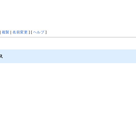
|
複製
|
名前変更
] [
ヘルプ
]
ス