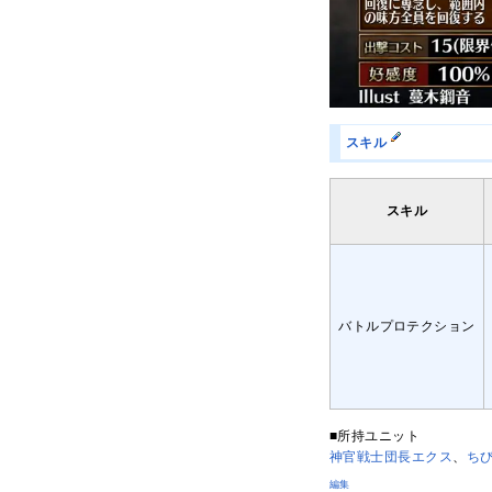
スキル
スキル
バトルプロテクション
■所持ユニット
神官戦士団長エクス
、
ち
編集