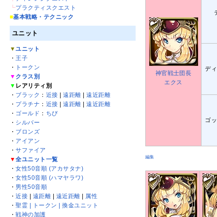
┗
プラクティスクエスト
■
基本戦略・テクニック
ユニット
▼
ユニット
・
王子
・
トークン
デ
神官戦士団長
▼
クラス別
エクス
▼
レアリティ別
・
ブラック
：
近接
|
遠距離
|
遠近距離
・
プラチナ
：
近接
|
遠距離
|
遠近距離
・
ゴールド
：
ちび
ゴ
・
シルバー
・
ブロンズ
・
アイアン
・
サファイア
編集
▼
全ユニット一覧
・
女性50音順 (アカサタナ)
・
女性50音順 (ハマヤラワ)
・
男性50音順
・
近接
|
遠距離
|
遠近距離
|
属性
・
聖霊 | トークン | 換金ユニット
・
戦神の加護