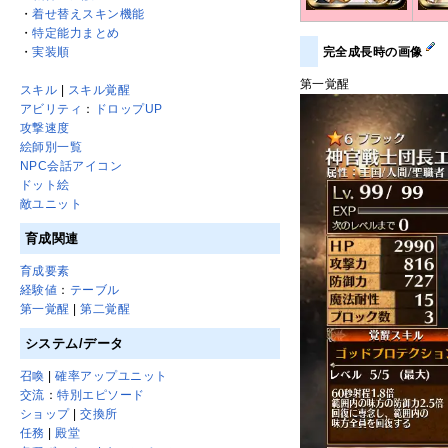
・
着せ替えスキン機能
・
特定能力まとめ
完全成長時の画像
・
実装順
第一覚醒
スキル
|
スキル覚醒
アビリティ
：
ドロップUP
攻撃速度
絵師別一覧
NPC会話アイコン
ドット絵
敵ユニット
育成関連
育成要素
経験値
：
テーブル
第一覚醒
|
第二覚醒
システム/データ
召喚
|
確率アップユニット
交流
：
特別エピソード
ショップ
|
交換所
任務
|
殿堂