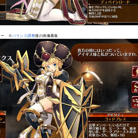
アー ※
バランス調整
後の画像募集