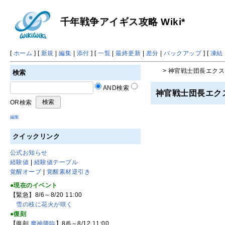
千年戦争アイギス攻略 Wiki*
[
ホーム
] [
新規
|
編集
|
添付
] [
一覧
|
最終更新
|
差分
|
バックアップ
] [
凍結
> 神官戦士団長エクス
検索
AND検索
神官戦士団長エク
OR検索
編集
クイックリンク
公式お知らせ
経験値
|
経験値テーブル
覚醒オーブ
|
覚醒素材逆引き
●現在のイベント
【緊急】8/6～8/20 11:00
雪の枝に花火が咲く
●復刻
【復刻
魔神降臨
】8/6～8/12 11:00