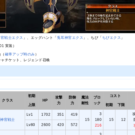
神官戦士エクス
」、エッグハント「
兎耳神官エクス
」、ちび「
ちびエクス
」
/01 実装）
喚（
確率アップ時のみ
）
チャチケット、レジェンド召喚
初期
コスト
攻撃
防御
魔法
ブロ
クラス
HP
力
力
耐性
ック
上限
初期
下限
3
Lv1
1702
351
419
神官戦士
15
180
15
12
Lv80
2600
420
572
216
3