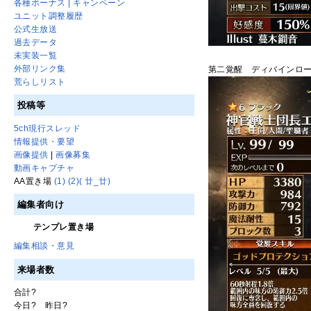
各種ボーナス | キャンペーン
ユニット調整履歴
公式生放送
過去データ
未実装一覧
外部リンク集
第二覚醒 ディバインロ
荒らしリスト
投稿等
5ch現行スレッド
情報提供・要望
画像提供
|
画像募集
動画キャプチャ
AA置き場
(1)
(2)
( 廿_廿)
編集者向け
テンプレ置き場
編集相談・意見
来場者数
合計
?
今日
?
昨日
?