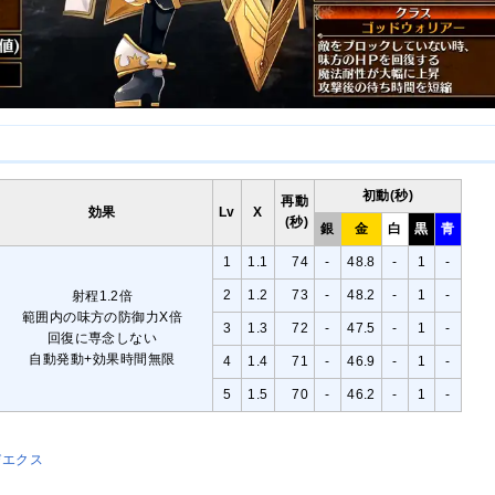
初動(秒)
再動
効果
Lv
X
(秒)
銀
金
白
黒
青
1
1.1
74
-
48.8
-
1
-
2
1.2
73
-
48.2
-
1
-
射程1.2倍
範囲内の味方の防御力X倍
3
1.3
72
-
47.5
-
1
-
回復に専念しない
自動発動+効果時間無限
4
1.4
71
-
46.9
-
1
-
5
1.5
70
-
46.2
-
1
-
びエクス