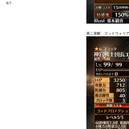
今
?
第二覚醒 ゴッドウォリ