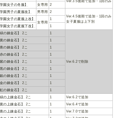
Ver.3.5後期で追加・1回のみ
学園女子の冬服】
女専用
2
学園男子の夏服改】
男専用
2
Ver.4.5後期で追加・1回のみ
学園女子の夏服上改】
1
女子夏服は上下別
女専用
学園女子の夏服下改】
1
緑の錬金石】
2こ
1
黄の錬金石】
2こ
1
青の錬金石】
2こ
1
赤の錬金石】
2こ
1
紫の錬金石】
2こ
1
Ver.6.2で削除
黒の錬金石】
2こ
1
銀の錬金石】
2こ
1
金の錬金石】
2こ
1
虹の錬金石】
2こ
1
緑の上錬金石】
2こ
1
Ver.6.2で追加
黄の上錬金石】
2こ
1
Ver.6.4で追加
青の上錬金石】
2こ
1
Ver.7.0で追加