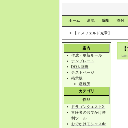
[
ホーム
|
新規
|
編集
|
添付
> 【アスフェルド光章】
案内
【
作成・更新ルール
Last
テンプレート
DQ大辞典
テストページ
掲示板
避難所
カテゴリ
作品
ドラゴンクエストX
冒険者のおでかけ便
利ツール
おでかけモシャスde