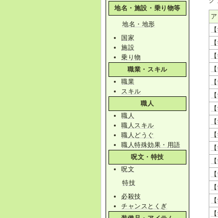
グ
地名・施設・乗り物等
ア
地名・地形
【
国家
【
施設
【
乗り物
【
職業・スキル
職業
【
スキル
【
職人
【
職人
【
職人スキル
【
職人どうぐ
職人特殊効果・用語
【
呪文・特技
【
呪文
【
特技
【
必殺技
【
チャンスとくぎ
【