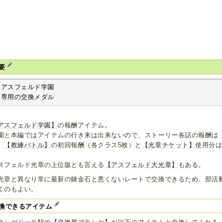
要
アスフェルド学園

専用の交換メダル
アスフェルド学園】
の報酬アイテム。
園と本編ではアイテムの行き来は出来ないので、ストーリー各話の報酬は
、
【教練バトル】
の初回報酬（各クラス5枚）と
【光章チケット】
使用分
スフェルド光章の上位版とも言える
【アスフェルド大光章】
もある。
光章と異なり常に最新の錬金石と悪くないレートで交換できるため、部活
くのもよい。
換できるアイテム