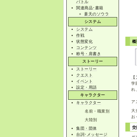
バトル
関連商品･書籍
蒼天のソウラ
システム
システム
作戦
状態変化
概
コンテンツ
称号・肩書き
ストーリー
ストーリー
クエスト
【
イベント
学
設定・用語
れ
キャラクター
ア
キャラクター
大
名前・職業別
お
大陸別
交
集団・団体
台詞･メッセージ