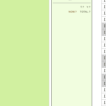
【
【
T.
?
Y.
?
NOW.
?
TOTAL.
?
【
【
【
【
【
【
【
【
【
【
【
【
【
【
【