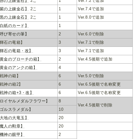
赤の上錬金石】
2こ
1
Ver.7.2で追加
紫の上錬金石】
2こ
1
Ver.7.4で追加
黒の上錬金石】
2こ
1
Ver.8.0で追加
白紙のカード】
1
呼び寄せの筆】
2
Ver.6.0で削除
輝石の竜箱】
3
Ver.7.1で削除
輝石の竜箱・改】
3
Ver.7.1で追加
黄金のブローチの箱】
2
Ver.4.5後期で追加
黄金のアンクの箱】
4
戦神の箱】
6
Ver.5.0で削除
戦神の箱2】
6
Ver.6.5後期で名称変更
戦神の箱+3・改】
6
Ver.6.5後期で名称変更
ロイヤルメダルフラワー】
8
Ver.4.5後期で削除
ゴルスラメダル】
10
大地の大竜玉】
20
魔人の勲章】
20
機神の眼甲】
2