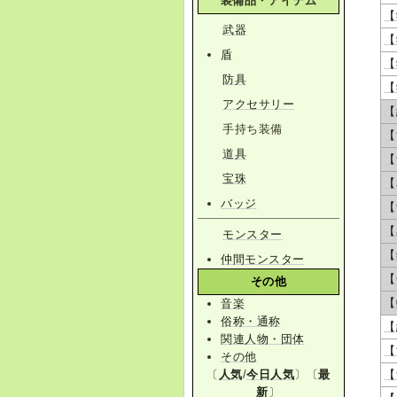
装備品・アイテム
【
武器
【
盾
【
防具
【
アクセサリー
【
手持ち装備
【
道具
【
宝珠
【
バッジ
【
【
モンスター
【
仲間モンスター
【
その他
【
音楽
俗称・通称
【
関連人物・団体
【
その他
〔
人気
/
今日人気
〕〔
最
【
新
〕