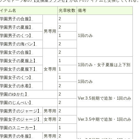
ランゼドーラ駅の
【交換屋プランセ】
が以下のアイテムと交換してくれる
イテム名
光章枚数
備考
学園男子の合服】
2
学園男子の夏服】
2
男専用
学園男子のくつ】
1
1回のみ
学園男子の海パン】
2
学園女子の合服】
2
学園女子の夏服上】
1
1回のみ・女子夏服は上下別
学園女子の夏服下】
女専用
1
学園女子のくつ】
1
1回のみ
学園女子の水着】
2
学園のゆかた】
2
Ver.3.5前期で追加・1回のみ
学園のじんべい】
2
学園男子のジャージ】
男専用
2
学園女子のジャージ】
女専用
2
Ver.3.5中期で追加・1回のみ
学園のスニーカー】
1
学園男子の冬服】
男専用
2