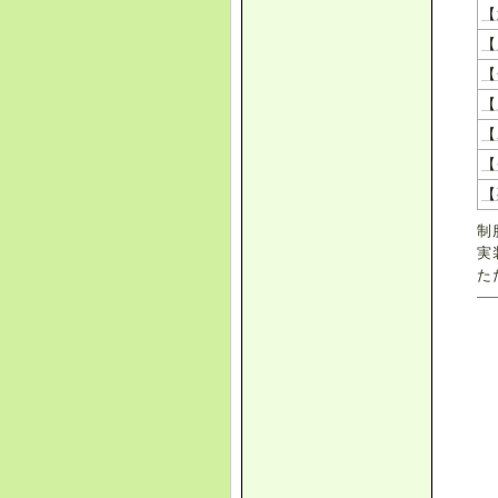
【
【
【
【
【
【
【
制
実
た