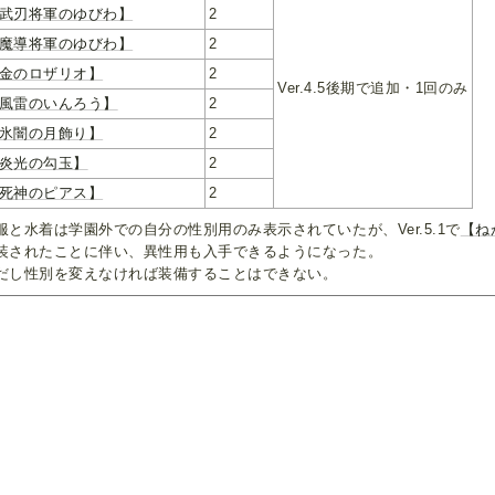
武刃将軍のゆびわ】
2
魔導将軍のゆびわ】
2
金のロザリオ】
2
Ver.4.5後期で追加・1回のみ
風雷のいんろう】
2
氷闇の月飾り】
2
炎光の勾玉】
2
死神のピアス】
2
服と水着は学園外での自分の性別用のみ表示されていたが、Ver.5.1で
【ね
装されたことに伴い、異性用も入手できるようになった。
だし性別を変えなければ装備することはできない。