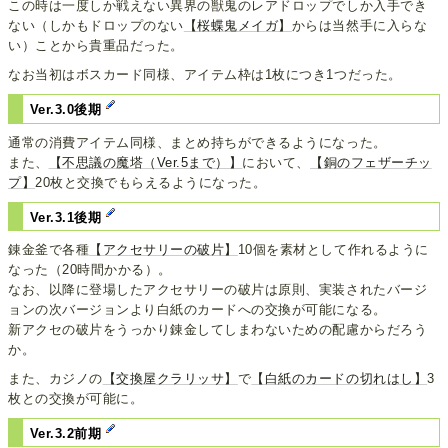
この時は一度しか戦えない異界の獣鬼のレアドロップでしか入手でき
ない（しかもドロップのない
【桜蝶鬼メイガ】
からは当然手に入らな
い）ことから貴重品だった。
なお当初はボスカード同様、アイテム枠は1枚につき1つだった。
Ver.3.0後期
通常の消費アイテム同様、まとめ持ちができるようになった。
また、
【不思議の魔塔（Ver.5まで）】
において、
【銅のフェザーチッ
プ】
20枚と交換でもらえるようになった。
Ver.3.1後期
錬金釜で各種
【アクセサリーの破片】
10個を素材として作れるように
なった（20時間かかる）。
なお、以降に登場したアクセサリーの破片は原則、実装されたバージ
ョンの次バージョンより白紙のカードへの交換が可能になる。
新アクセの破片をうっかり錬金してしまわないための配慮からだろう
か。
また、カジノの
【交換屋クラリッサ】
で
【白紙のカードの切れはし】
3
枚との交換が可能に。
Ver.3.2前期