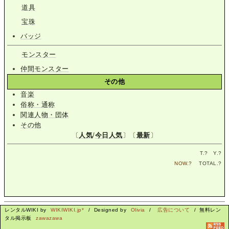
道具
宝珠
バッジ
モンスター
仲間モンスター
その他
音楽
俗称・通称
関連人物・団体
その他
〔
人気
/
今日人気
〕〔
最新
〕
T.
?
Y.
?
NOW.
?
TOTAL.
?
レンタルWIKI by
WIKIWIKI.jp*
/ Designed by
Olivia
/
広告について
/ 無料レン
タル掲示板
zawazawa