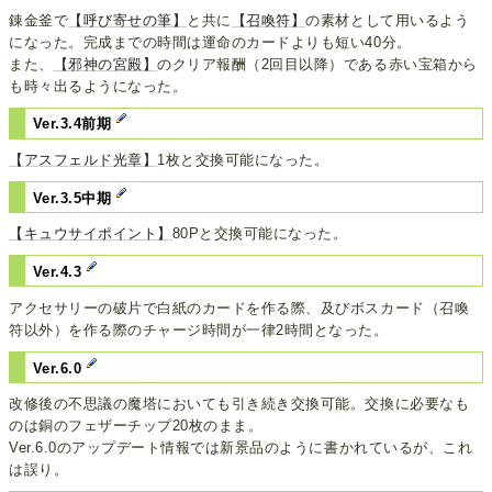
錬金釜で
【呼び寄せの筆】
と共に
【召喚符】
の素材として用いるよう
になった。完成までの時間は運命のカードよりも短い40分。
また、
【邪神の宮殿】
のクリア報酬（2回目以降）である赤い宝箱から
も時々出るようになった。
Ver.3.4前期
【アスフェルド光章】
1枚と交換可能になった。
Ver.3.5中期
【キュウサイポイント】
80Pと交換可能になった。
Ver.4.3
アクセサリーの破片で白紙のカードを作る際、及びボスカード（召喚
符以外）を作る際のチャージ時間が一律2時間となった。
Ver.6.0
改修後の不思議の魔塔においても引き続き交換可能。交換に必要なも
のは銅のフェザーチップ20枚のまま。
Ver.6.0のアップデート情報では新景品のように書かれているが、これ
は誤り。