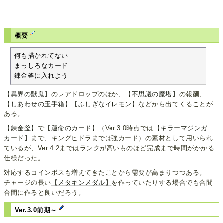
概要
何も描かれてない

まっしろなカード

錬金釜に入れよう
【異界の獣鬼】
のレアドロップのほか、
【不思議の魔塔】
の報酬、
【しあわせの玉手箱】
【ふしぎなイレモン】
などから出てくることが
ある。
【錬金釜】
で
【運命のカード】
（Ver.3.0時点では
【キラーマジンガ
カード】
まで、キングヒドラまでは強カード）の素材として用いられ
ているが、Ver.4.2まではランクが高いものほど完成まで時間がかかる
仕様だった。
対応するコインボスも増えてきたことから需要が高まりつつある。
チャージの長い
【メタキンメダル】
を作っていたりする場合でも合間
合間に作ると良いだろう。
Ver.3.0前期～