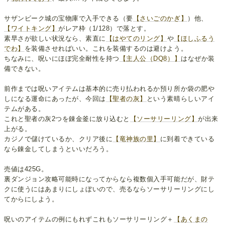
サザンビーク城の宝物庫で入手できる（要
【さいごのかぎ】
）他、
【ワイトキング】
がレア枠（1/128）で落とす。
素早さが欲しい状況なら、素直に
【はやてのリング】
や
【ほしふるう
でわ】
を装備させればいい。これを装備するのは避けよう。
ちなみに、呪いにほぼ完全耐性を持つ
【主人公（DQ8）】
はなぜか装
備できない。
前作までは呪いアイテムは基本的に売り払われるか預り所か袋の肥や
しになる運命にあったが、今回は
【聖者の灰】
という素晴らしいアイ
テムがある。
これと聖者の灰2つを錬金釜に放り込むと
【ソーサリーリング】
が出来
上がる。
カジノで儲けているか、クリア後に
【竜神族の里】
に到着できている
なら錬金してしまうといいだろう。
売値は425G。
裏ダンジョン攻略可能時になってからなら複数個入手可能だが、財テ
クに使うにはあまりにしょぼいので、売るならソーサリーリングにし
てからにしよう。
呪いのアイテムの例にもれずこれもソーサリーリング＋
【あくまの