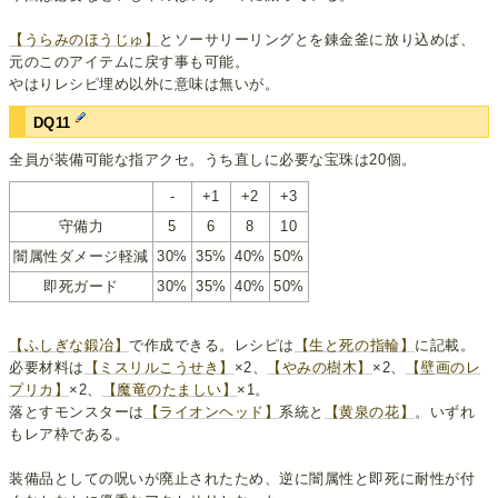
【うらみのほうじゅ】
とソーサリーリングとを錬金釜に放り込めば、
元のこのアイテムに戻す事も可能。
やはりレシピ埋め以外に意味は無いが。
DQ11
全員が装備可能な指アクセ。うち直しに必要な宝珠は20個。
-
+1
+2
+3
守備力
5
6
8
10
闇属性ダメージ軽減
30%
35%
40%
50%
即死ガード
30%
35%
40%
50%
【ふしぎな鍛冶】
で作成できる。レシピは
【生と死の指輪】
に記載。
必要材料は
【ミスリルこうせき】
×2、
【やみの樹木】
×2、
【壁画のレ
プリカ】
×2、
【魔竜のたましい】
×1。
落とすモンスターは
【ライオンヘッド】
系統と
【黄泉の花】
。いずれ
もレア枠である。
装備品としての呪いが廃止されたため、逆に闇属性と即死に耐性が付