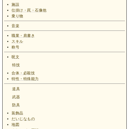
施設
仕掛け・罠・石像他
乗り物
音楽
職業・肩書き
スキル
称号
呪文
特技
合体・必殺技
特性・特殊能力
道具
武器
防具
装飾品
だいじなもの
地図