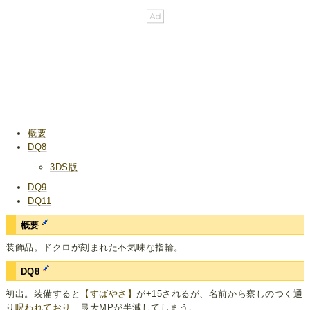
概要
DQ8
3DS版
DQ9
DQ11
概要
装飾品。ドクロが刻まれた不気味な指輪。
DQ8
初出。装備すると
【すばやさ】
が+15されるが、名前から察しのつく通
り
呪われており
、最大MPが半減してしまう。