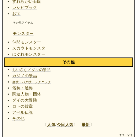
すれちがい石版
レシピブック
お宝
その他アイテム
モンスター
仲間モンスター
スカウトモンスター
はぐれモンスター
その他
ちいさなメダルの景品
カジノの景品
裏技・バグ技・テクニック
俗称・通称
関連人物・団体
ダイの大冒険
ロトの紋章
アベル伝説
その他
〔
人気
/
今日人気
〕〔
最新
〕
T.
?
Y.
?