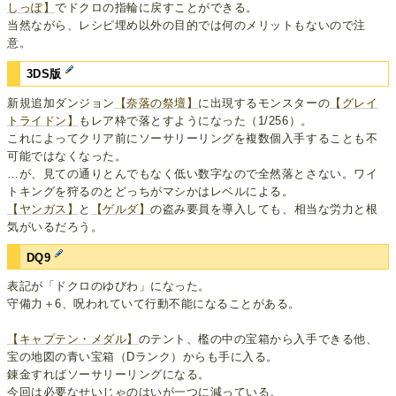
しっぽ】
でドクロの指輪に戻すことができる。
当然ながら、レシピ埋め以外の目的では何のメリットもないので注
意。
3DS版
新規追加ダンジョン
【奈落の祭壇】
に出現するモンスターの
【グレイ
トライドン】
もレア枠で落とすようになった（1/256）。
これによってクリア前にソーサリーリングを複数個入手することも不
可能ではなくなった。
…が、見ての通りとんでもなく低い数字なので全然落とさない。ワイ
トキングを狩るのとどっちがマシかはレベルによる。
【ヤンガス】
と
【ゲルダ】
の盗み要員を導入しても、相当な労力と根
気がいるだろう。
DQ9
表記が「ドクロのゆびわ」になった。
守備力＋6、呪われていて行動不能になることがある。
【キャプテン・メダル】
のテント、檻の中の宝箱から入手できる他、
宝の地図の青い宝箱（Dランク）からも手に入る。
錬金すればソーサリーリングになる。
今回は必要なせいじゃのはいが一つに減っている。