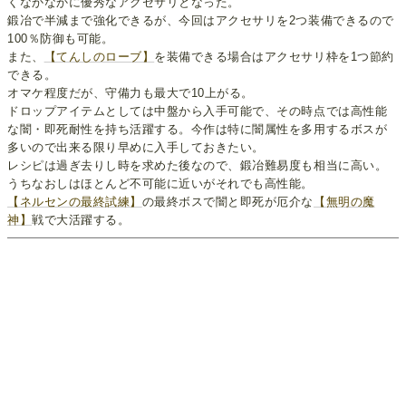
くなかなかに優秀なアクセサリとなった。
鍛冶で半減まで強化できるが、今回はアクセサリを2つ装備できるので
100％防御も可能。
また、
【てんしのローブ】
を装備できる場合はアクセサリ枠を1つ節約
できる。
オマケ程度だが、守備力も最大で10上がる。
ドロップアイテムとしては中盤から入手可能で、その時点では高性能
な闇・即死耐性を持ち活躍する。今作は特に闇属性を多用するボスが
多いので出来る限り早めに入手しておきたい。
レシピは過ぎ去りし時を求めた後なので、鍛冶難易度も相当に高い。
うちなおしはほとんど不可能に近いがそれでも高性能。
【ネルセンの最終試練】
の最終ボスで闇と即死が厄介な
【無明の魔
神】
戦で大活躍する。