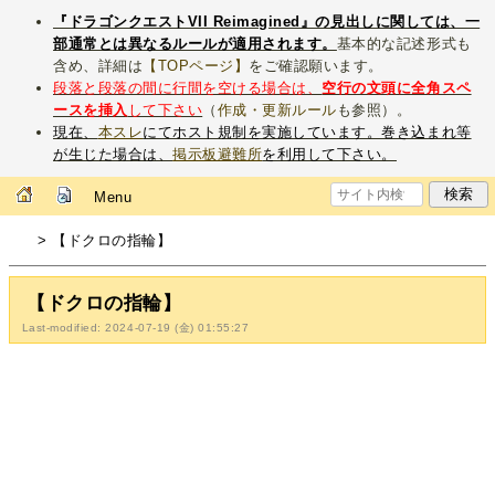
『ドラゴンクエストVII Reimagined』の見出しに関しては、一
部通常とは異なるルールが適用されます。
基本的な記述形式も
含め、詳細は
【TOPページ】
をご確認願います。
段落と段落の間に行間を空ける場合は、
空行の文頭に全角スペ
ースを挿入
して下さい
（
作成・更新ルール
も参照）。
現在、
本スレ
にてホスト規制を実施しています。巻き込まれ等
が生じた場合は、
掲示板避難所
を利用して下さい。
Menu
> 【ドクロの指輪】
【ドクロの指輪】
Last-modified: 2024-07-19 (金) 01:55:27