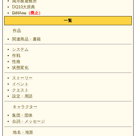
掲示板避難所
DQ10大辞典
DiffAna
（廃止）
一覧
作品
関連商品・書籍
システム
作戦
性格
状態変化
ストーリー
イベント
クエスト
設定・用語
キャラクター
集団・団体
台詞・メッセージ
地名・地形