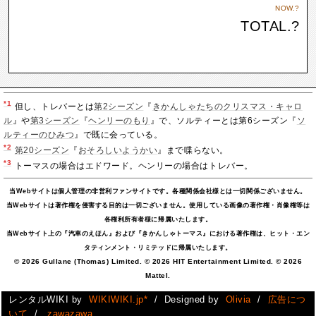
NOW.
?
TOTAL.
?
*1
但し、トレバーとは
第2シーズン
『
きかんしゃたちのクリスマス・キャロ
ル
』や
第3シーズン
『
ヘンリーのもり
』で、ソルティーとは第6シーズン『
ソ
ルティーのひみつ
』で既に会っている。
*2
第20シーズン
『
おそろしいようかい
』まで喋らない。
*3
トーマスの場合はエドワード。ヘンリーの場合はトレバー。
当Webサイトは個人管理の非営利ファンサイトです。各種関係会社様とは一切関係ございません。
当Webサイトは著作権を侵害する目的は一切ございません。使用している画像の著作権・肖像権等は
各権利所有者様に帰属いたします。
当Webサイト上の『汽車のえほん』および『きかんしゃトーマス』における著作権は、ヒット・エン
タティンメント・リミテッドに帰属いたします。
© 2026 Gullane (Thomas) Limited. © 2026 HIT Entertainment Limited. © 2026
Mattel.
レンタルWIKI by
WIKIWIKI.jp*
/ Designed by
Olivia
/
広告につ
いて
/
zawazawa