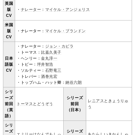
英国
版
・
ナレーター
：
マイケル・アンジェリス
CV
米国
版
・ナレーター：
マイケル・ブランドン
CV
・ナレーター：
ジョン・カビラ
・トーマス：
比嘉久美子
日本
・ヘンリー：
金丸淳一
語版
・トビー：
坪井智浩
CV
・ソルティー：
石野竜三
・トレバー：
酒巻光宏
・トップハム・ハット卿：
納谷六朗
シリ
ーズ
シリーズ
レニアスときょうりゅ
前回
トーマスとどうぞう
前回
う
（英
（日本）
語）
シリ
ーズ
シリーズ
エミリーはなんでもしっ
あたらしいきかんしゃ