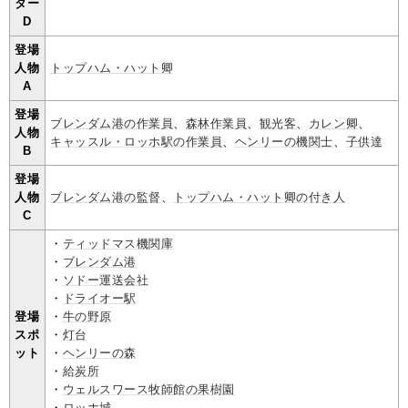
ター
D
登場
人物
トップハム・ハット卿
A
登場
ブレンダム港の作業員
、
森林作業員
、
観光客
、
カレン卿
、
人物
キャッスル・ロッホ駅の作業員
、
ヘンリーの機関士
、
子供達
B
登場
人物
ブレンダム港の監督
、
トップハム・ハット卿の付き人
C
・
ティッドマス機関庫
・
ブレンダム港
・
ソドー運送会社
・
ドライオー駅
登場
・
牛の野原
スポ
・
灯台
ット
・
ヘンリーの森
・
給炭所
・
ウェルスワース牧師館の果樹園
・
ロッホ城