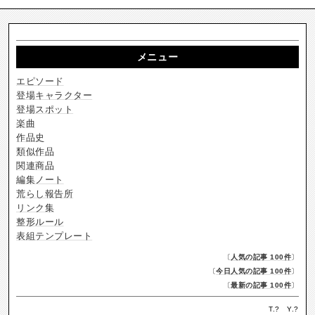
メニュー
エピソード
登場キャラクター
登場スポット
楽曲
作品史
類似作品
関連商品
編集ノート
荒らし報告所
リンク集
整形ルール
表組テンプレート
〔
人気の記事 100件
〕
〔
今日人気の記事 100件
〕
〔
最新の記事 100件
〕
T.
?
Y.
?