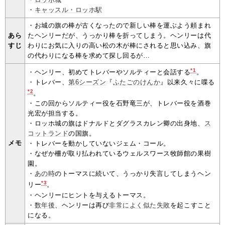
・
キャッスル・ロッホ駅
・お城の旗の棒が古くなったので新しい棒を運ぶよう頼まれ
あら
たヘンリーだが、うっかり棒を折ってしまう。ヘンリーは代
すじ
わりにお気に入りの高い松の木が棒にされると思い込み、旗
の代わりになる棒を求めて探し回るが…
*1
・ヘンリー、初めてトレバーやソルティーと会話する
。
・トレバー、
第6シーズン
『
ふたごのけんか
』以来久々に喋る
*2
。
・この回からソルティー役を石野竜三が、トレバー役を酒巻
光宏が担当する。
・ロッホ城の旗はドナルドとダグラスカレン卿の出身地、
ス
コットランド
の国旗。
メモ
・トレバーを動かしていないジェム・コール。
・なぜか柵が取り払われているウェルスワース牧師館の果樹
園。
・
あの時
のトーマスに続いて、うっかり失言してしまうヘン
*3
リー
。
・ヘンリーにヒントを与えるトーマス。
・
数年後
、ヘンリーは再び
非常によく似た失敗
を起こすこと
になる。