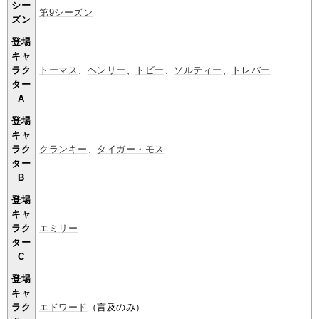
シー
第9シーズン
ズン
登場
キャ
ラク
トーマス
、
ヘンリー
、
トビー
、
ソルティー
、
トレバー
ター
A
登場
キャ
ラク
クランキー
、
タイガー・モス
ター
B
登場
キャ
ラク
エミリー
ター
C
登場
キャ
ラク
エドワード
（言及のみ）