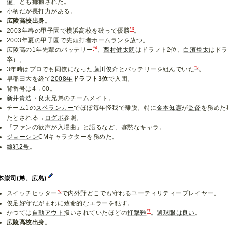
備
」とも揶揄された。
小柄だが長打力がある。
広陵高校出身
。
*3
2003年春の甲子園で横浜高校を破って優勝
。
2003年夏の甲子園で先頭打者ホームランを放つ。
*4
広陵高の1年先輩のバッテリー
、
西村健太朗
はドラフト2位、
白濱裕太
はドラ
卒）。
*5
3年時はプロでも同僚になった
藤川俊介
とバッテリーを組んでいた
。
早稲田大を経て
2008年
ドラフト3位
で入団。
背番号は4→00。
新井貴浩
・
良太
兄弟のチームメイト。
チーム1の
スペランカー
でほぼ毎年怪我で離脱。特に
金本知憲
が
監督
を務めた
たとされる→
ログボ
参照。
「ファンの歓声が入場曲」と語るなど、寡黙なキャラ。
ジョーシン
CMキャラクターを務めた。
線犯2号
。
本崇司(弟、広島)
*6
スイッチヒッター
で内外野どこでも守れるユーティリティープレイヤー。
俊足好守だがまれに致命的なエラーを犯す。
*7
かつては
自動アウト
扱いされていたほどの
打撃難
。
選球眼
は良い
。
広陵高校出身
。