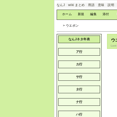
なんJ wiki まとめ 用語 意味 説明
[
ホーム
|
新規
|
編集
|
添付
]
> ウエポン
なんJネタ年表
ウ
Last
ア行
カ行
サ行
タ行
ナ行
ハ行