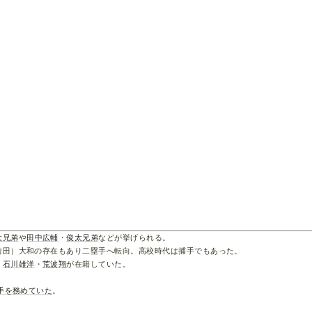
太兄弟
や
田中広輔
・
俊太兄弟
などが挙げられる。
前田）大和の存在もあり二塁手へ転向。高校時代は捕手でもあった。
・
石川雄洋
・
荒波翔
が在籍していた。
手を務めていた
。