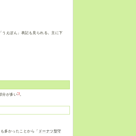
「うえぽん」表記も見られる。主に下
*1
部分が多い
。
スも多かったことから「
ドーナツ型守