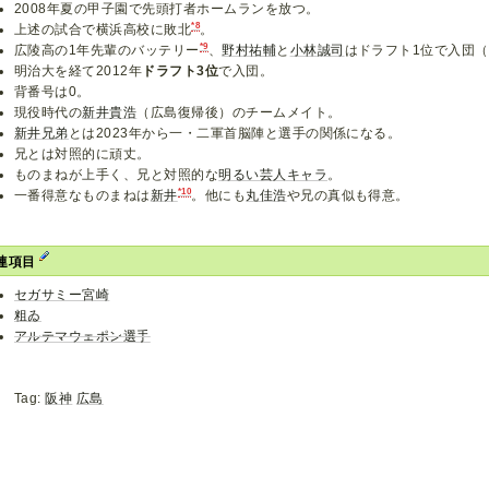
2008年夏の甲子園で先頭打者ホームランを放つ。
*8
上述の試合で横浜高校に敗北
。
*9
広陵高の1年先輩のバッテリー
、
野村祐輔
と
小林誠司
はドラフト1位で入団
明治大を経て2012年
ドラフト3位
で入団。
背番号は0。
現役時代の
新井貴浩
（広島復帰後）のチームメイト。
新井兄弟
とは2023年から一・二軍首脳陣と選手の関係になる。
兄とは対照的に頑丈。
ものまねが上手く、兄と対照的な
明るい芸人キャラ
。
*10
一番得意なものまねは
新井
。他にも
丸佳浩
や兄の真似も得意。
連項目
セガサミー宮崎
粗ゐ
アルテマウェポン選手
Tag:
阪神
広島