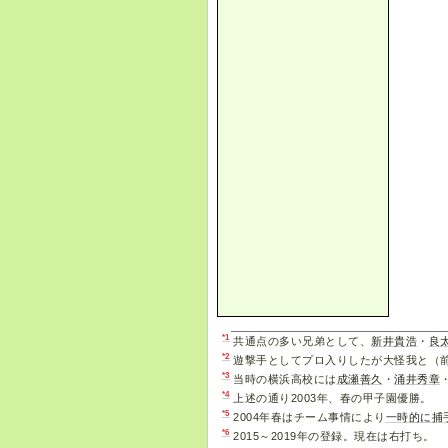
*1
共通点の多い兄弟として、
新井貴浩
・
良
*2
遊撃手としてプロ入りしたが大怪我と（
*3
当時の横浜高校には
成瀬善久
・
涌井秀章
*4
上述の通り2003年、春の甲子園優勝。
*5
2004年春はチーム事情により
一時的に捕
*6
2015～2019年の登録。現在は右打ち。