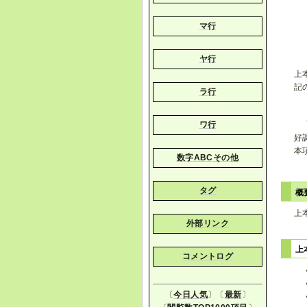
マ行
ヤ行
上
記
ラ行
ワ行
好
本
数字ABCその他
タグ
概
上
外部リンク
上
コメントログ
〔
今日人気
〕〔
最新
〕