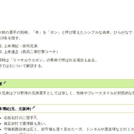
本姓の選手の別称。「本」を「ポン」と呼び変えたシンプルな由来。ひらがなで
の3名を指す。
上本博紀・崇司兄弟
上本達之
（西武二軍打撃コーチ）
調時は「リーサルウエポン」の尊称で呼ばれる場合もある。
項では1について解説する。
要
本兄弟はプロ野球の兄弟選手としては珍しく、性格やプレースタイルが対照的な
本博紀(兄、元阪神)
*2
右投右打の二塁手
。
俊足好打で選球眼も良い。
守備範囲自体は広く、好守備も度々見せた一方、トンネルや悪送球などのミ