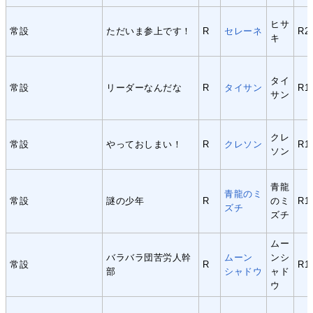
ヒサ
常設
ただいま参上です！
R
セレーネ
R2
キ
タイ
常設
リーダーなんだな
R
タイサン
R1
サン
クレ
常設
やっておしまい！
R
クレソン
R1
ソン
青龍
青龍のミ
常設
謎の少年
R
のミ
R1
ズチ
ズチ
ムー
バラバラ団苦労人幹
ムーン
ンシ
常設
R
R1
部
シャドウ
ャド
ウ