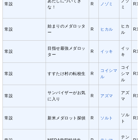
あたしについてき
ノゾ
常設
R
ノゾミ
R1
な！
ミ
始まりのメダロッタ
ヒカ
常設
R
ヒカル
R1
ー
ル
目指せ最強メダロッ
イッ
常設
R
イッキ
R1
ター
キ
コイ
コイシマ
常設
すすたけ村の転校生
R
シマ
R1
ル
ル
サンバイザーがお気
アズ
常設
R
アズマ
R1
に入り
マ
ソル
常設
新米メダロット探偵
R
ソルト
R1
ト
テン