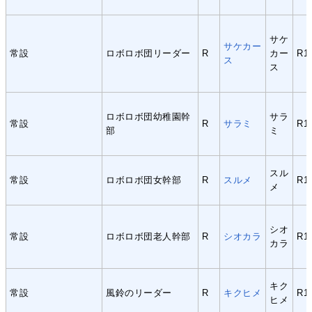
サケ
サケカー
常設
ロボロボ団リーダー
R
カー
R1
ス
ス
ロボロボ団幼稚園幹
サラ
常設
R
サラミ
R1
部
ミ
スル
常設
ロボロボ団女幹部
R
スルメ
R1
メ
シオ
常設
ロボロボ団老人幹部
R
シオカラ
R1
カラ
キク
常設
風鈴のリーダー
R
キクヒメ
R1
ヒメ