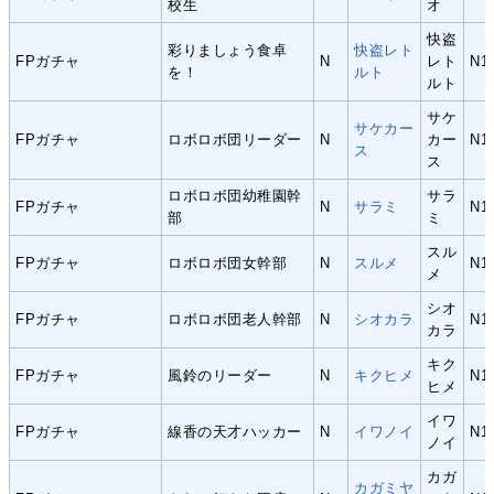
校生
オ
快盗
彩りましょう食卓
快盗レト
FPガチャ
N
レト
N1
を！
ルト
ルト
サケ
サケカー
FPガチャ
ロボロボ団リーダー
N
カー
N1
ス
ス
ロボロボ団幼稚園幹
サラ
FPガチャ
N
サラミ
N1
部
ミ
スル
FPガチャ
ロボロボ団女幹部
N
スルメ
N1
メ
シオ
FPガチャ
ロボロボ団老人幹部
N
シオカラ
N1
カラ
キク
FPガチャ
風鈴のリーダー
N
キクヒメ
N1
ヒメ
イワ
FPガチャ
線香の天才ハッカー
N
イワノイ
N1
ノイ
カガ
カガミヤ