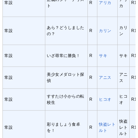
常設
R
アリカ
R1
ト
カ
あら？どうしました
カリ
常設
R
カリン
R1
の？
ン
常設
いざ尋常に勝負！
R
サキ
サキ
R1
美少女メダロット探
アニ
常設
R
アニス
R1
偵
ス
すすたけ小からの転
ヒコ
常設
R
ヒコオ
R1
校生
オ
快盗
彩りましょう食卓
快盗レト
常設
R
レト
R1
を！
ルト
ルト