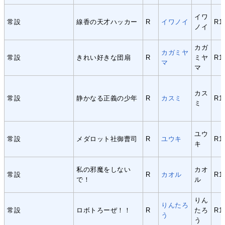
イワ
常設
線香の天才ハッカー
R
イワノイ
R1
ノイ
カガ
カガミヤ
常設
きれい好きな団扇
R
ミヤ
R1
マ
マ
カス
常設
静かなる正義の少年
R
カスミ
R1
ミ
ユウ
常設
メダロット社御曹司
R
ユウキ
R1
キ
私の邪魔をしない
カオ
常設
R
カオル
R1
で！
ル
りん
りんたろ
常設
ロボトろーぜ！！
R
たろ
R1
う
う