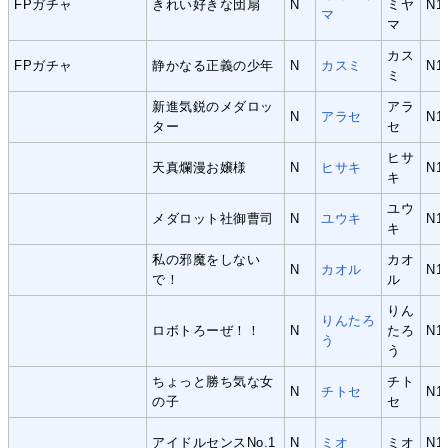
FPガチャ
きれい好きな団扇
N
ミヤ
N1
マ
マ
カス
FPガチャ
静かなる正義の少年
N
カスミ
N1
ミ
新進気鋭のメダロッ
アラ
N
アラセ
N1
ター
セ
ヒサ
天真爛漫お嬢様
N
ヒサキ
N1
キ
ユウ
メダロット社御曹司
N
ユウキ
N1
キ
私の邪魔をしない
カオ
N
カオル
N1
で！
ル
りん
りんたろ
ロボトろーぜ！！
N
たろ
N1
う
う
ちょっと勝ち気な女
チト
N
チトセ
N1
の子
セ
アイドルセンスNo.1
N
ミオ
ミオ
N1