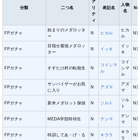
ア
人物
分類
二つ名
リ
表記名
No
名
テ
ィ
始まりのメダロッタ
ヒカ
FPガチャ
N
ヒカル
N1
ー
ル
目指せ最強メダロッ
イッ
FPガチャ
N
イッキ
N1
ター
キ
コイ
コイシマ
FPガチャ
すすたけ村の転校生
N
シマ
N1
ル
ル
サンバイザーがお気
アズ
FPガチャ
N
アズマ
N1
に入り
マ
ソル
FPガチャ
新米メダロット探偵
N
ソルト
N1
ト
テン
FPガチャ
MEDA学院特待生
N
テンマ
N1
マ
キラ
FPガチャ
特訓してあ・げ・る
N
キララ
N1
ラ