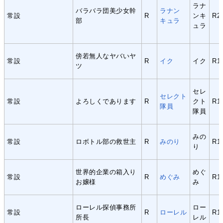
ラナ
バラバラ団美少女幹
ラナン
常設
R
ンキ
R2
部
キュラ
ュラ
傍若無人なヤバいヤ
常設
R
イク
イク
R1
ツ
セレ
セレクト
常設
よろしくであります
R
クト
R1
隊員
隊員
みの
常設
ロボトル部の救世主
R
みのり
R1
り
世界的企業の箱入り
めぐ
常設
R
めぐみ
R1
お嬢様
み
ローレル探偵事務所
ロー
常設
R
ローレル
R1
所長
レル