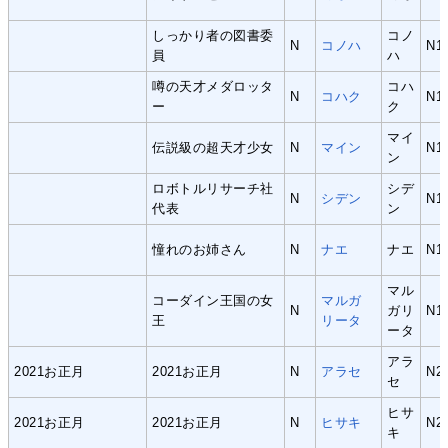
しっかり者の図書委
コノ
N
コノハ
N1
員
ハ
噂の天才メダロッタ
コハ
N
コハク
N1
ー
ク
マイ
伝説級の超天才少女
N
マイン
N1
ン
ロボトルリサーチ社
シデ
N
シデン
N1
代表
ン
憧れのお姉さん
N
ナエ
ナエ
N1
マル
コーダイン王国の女
マルガ
N
ガリ
N1
王
リータ
ータ
アラ
2021お正月
2021お正月
N
アラセ
N2
セ
ヒサ
2021お正月
2021お正月
N
ヒサキ
N2
キ