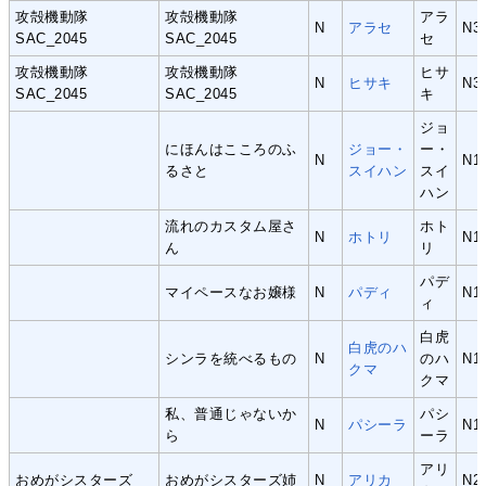
攻殻機動隊
攻殻機動隊
アラ
N
アラセ
N3
SAC_2045
SAC_2045
セ
攻殻機動隊
攻殻機動隊
ヒサ
N
ヒサキ
N3
SAC_2045
SAC_2045
キ
ジョ
にほんはこころのふ
ジョー・
ー・
N
N1
るさと
スイハン
スイ
ハン
流れのカスタム屋さ
ホト
N
ホトリ
N1
ん
リ
パデ
マイペースなお嬢様
N
パディ
N1
ィ
白虎
白虎のハ
シンラを統べるもの
N
のハ
N1
クマ
クマ
私、普通じゃないか
パシ
N
パシーラ
N1
ら
ーラ
アリ
おめがシスターズ
おめがシスターズ姉
N
アリカ
N2