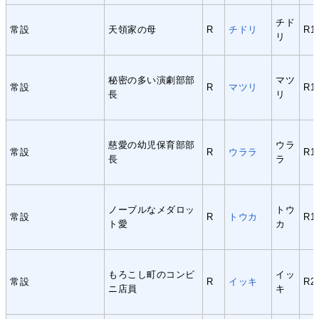
チド
常設
天領家の母
R
チドリ
R1
リ
秘密の多い演劇部部
マツ
常設
R
マツリ
R1
長
リ
慈愛の幼児保育部部
ウラ
常設
R
ウララ
R1
長
ラ
ノーブルなメダロッ
トウ
常設
R
トウカ
R1
ト愛
カ
もろこし町のコンビ
イッ
常設
R
イッキ
R2
ニ店員
キ