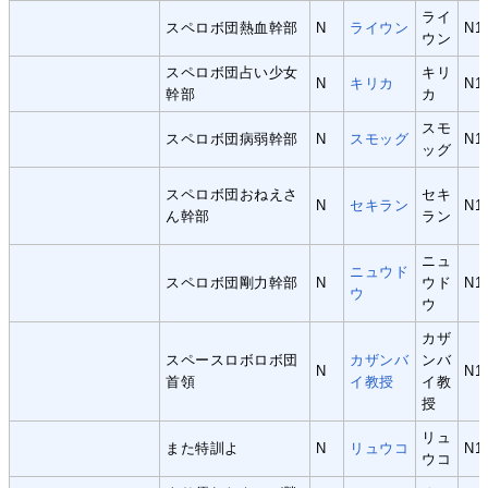
ライ
スペロボ団熱血幹部
N
ライウン
N1
ウン
スペロボ団占い少女
キリ
N
キリカ
N1
幹部
カ
スモ
スペロボ団病弱幹部
N
スモッグ
N1
ッグ
スペロボ団おねえさ
セキ
N
セキラン
N1
ん幹部
ラン
ニュ
ニュウド
スペロボ団剛力幹部
N
ウド
N1
ウ
ウ
カザ
スペースロボロボ団
カザンバ
ンバ
N
N1
首領
イ教授
イ教
授
リュ
また特訓よ
N
リュウコ
N1
ウコ