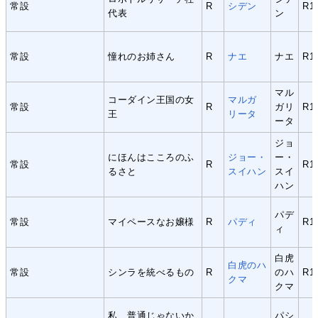
常設
R
シデン
R1
代表
ン
常設
憧れのお姉さん
R
ナエ
ナエ
R1
マル
コーダイン王国の女
マルガ
常設
R
ガリ
R1
王
リータ
ータ
ジョ
にほんはこころのふ
ジョー・
ー・
常設
R
R1
るさと
スイハン
スイ
ハン
パデ
常設
マイペースなお嬢様
R
パディ
R1
ィ
白虎
白虎のハ
常設
シンラを統べるもの
R
のハ
R1
クマ
クマ
私、普通じゃないか
パシ