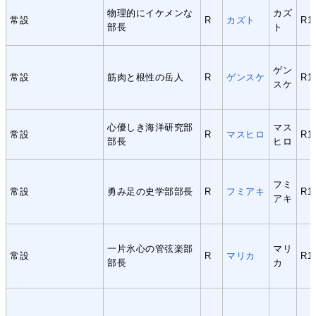
物理的にイケメンな
カズ
常設
R
カズト
R1
部長
ト
ゲン
常設
筋肉と根性の岳人
R
ゲンスケ
R1
スケ
心優しき海洋研究部
マス
常設
R
マスヒロ
R1
部長
ヒロ
フミ
常設
勇み足の史学部部長
R
フミアキ
R1
アキ
一片氷心の管弦楽部
マリ
常設
R
マリカ
R1
部長
カ