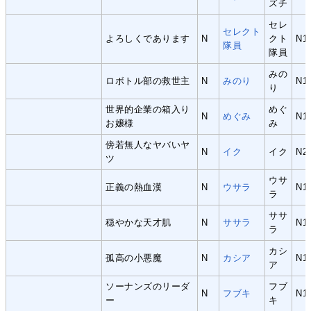
ズチ
セレ
セレクト
よろしくであります
N
クト
N1
隊員
隊員
みの
ロボトル部の救世主
N
みのり
N1
り
世界的企業の箱入り
めぐ
N
めぐみ
N1
お嬢様
み
傍若無人なヤバいヤ
N
イク
イク
N2
ツ
ウサ
正義の熱血漢
N
ウサラ
N1
ラ
ササ
穏やかな天才肌
N
ササラ
N1
ラ
カシ
孤高の小悪魔
N
カシア
N1
ア
ソーナンズのリーダ
フブ
N
フブキ
N1
ー
キ