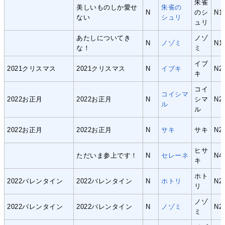
朱雀
美しいものしか愛せ
朱雀の
N
のシ
N1
ない
シュリ
ュリ
あたしについてき
ノゾ
N
ノゾミ
N1
な！
ミ
イブ
2021クリスマス
2021クリスマス
N
イブキ
N2
キ
コイ
コイシマ
2022お正月
2022お正月
N
シマ
N2
ル
ル
2022お正月
2022お正月
N
サキ
サキ
N2
ヒサ
ただいま参上です！
N
セレーネ
N4
キ
ホト
2022バレンタイン
2022バレンタイン
N
ホトリ
N2
リ
ノゾ
2022バレンタイン
2022バレンタイン
N
ノゾミ
N2
ミ