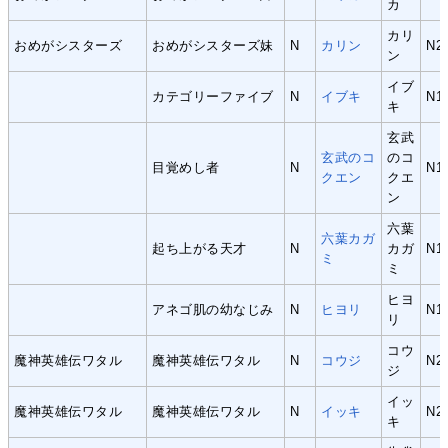
カ
カリ
おめがシスターズ
おめがシスターズ妹
N
カリン
N2
ン
イブ
カテゴリーファイブ
N
イブキ
N1
キ
玄武
玄武のコ
のコ
目覚めし者
N
N1
クエン
クエ
ン
六葉
六葉カガ
起ち上がる天才
N
カガ
N1
ミ
ミ
ヒヨ
アネゴ肌の幼なじみ
N
ヒヨリ
N1
リ
コウ
魔神英雄伝ワタル
魔神英雄伝ワタル
N
コウジ
N2
ジ
イッ
魔神英雄伝ワタル
魔神英雄伝ワタル
N
イッキ
N2
キ