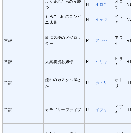
より優れたものが勝
オロ
N
オロチ
N1
つ
チ
もろこし町のコンビ
イッ
N
イッキ
N3
ニ店員
キ
新進気鋭のメダロッ
アラ
常設
R
アラセ
R1
ター
セ
ヒサ
常設
天真爛漫お嬢様
R
ヒサキ
R1
キ
流れのカスタム屋さ
ホト
常設
R
ホトリ
R1
ん
リ
イブ
常設
カテゴリーファイブ
R
イブキ
R1
キ