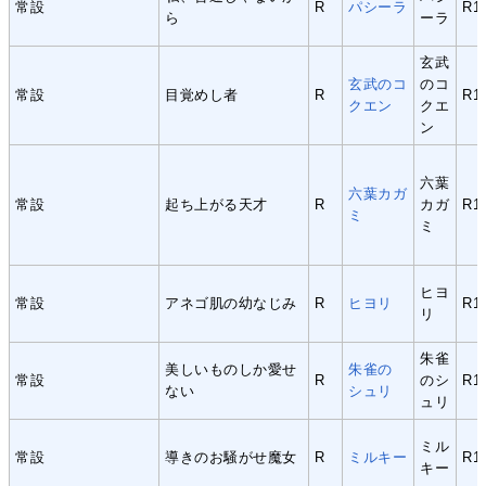
常設
R
パシーラ
R1
ら
ーラ
玄武
玄武のコ
のコ
常設
目覚めし者
R
R1
クエン
クエ
ン
六葉
六葉カガ
常設
起ち上がる天才
R
カガ
R1
ミ
ミ
ヒヨ
常設
アネゴ肌の幼なじみ
R
ヒヨリ
R1
リ
朱雀
美しいものしか愛せ
朱雀の
常設
R
のシ
R1
ない
シュリ
ュリ
ミル
常設
導きのお騒がせ魔女
R
ミルキー
R1
キー