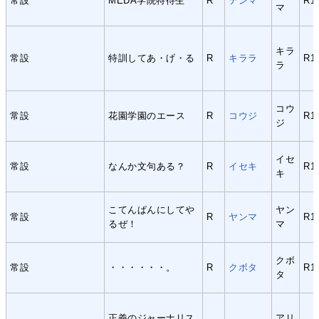
常設
MEDA学院特待生
R
テンマ
R1
マ
キラ
常設
特訓してあ・げ・る
R
キララ
R1
ラ
コウ
常設
花園学園のエース
R
コウジ
R1
ジ
イセ
常設
なんか文句ある？
R
イセキ
R1
キ
こてんぱんにしてや
ヤン
常設
R
ヤンマ
R1
るぜ！
マ
クボ
常設
・・・・・・。
R
クボタ
R1
タ
正義のジャーナリス
アリ