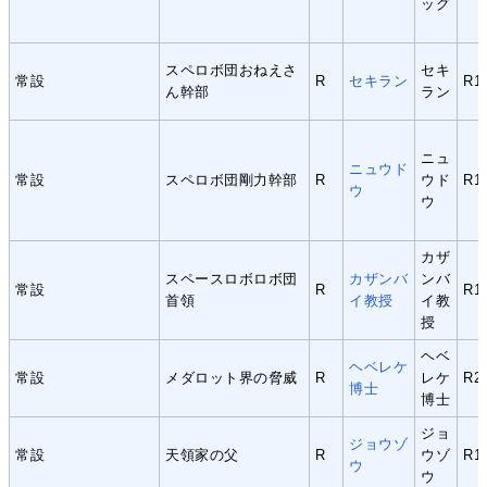
ッグ
スペロボ団おねえさ
セキ
常設
R
セキラン
R1
ん幹部
ラン
ニュ
ニュウド
常設
スペロボ団剛力幹部
R
ウド
R1
ウ
ウ
カザ
スペースロボロボ団
カザンバ
ンバ
常設
R
R1
首領
イ教授
イ教
授
ヘベ
ヘベレケ
常設
メダロット界の脅威
R
レケ
R2
博士
博士
ジョ
ジョウゾ
常設
天領家の父
R
ウゾ
R1
ウ
ウ