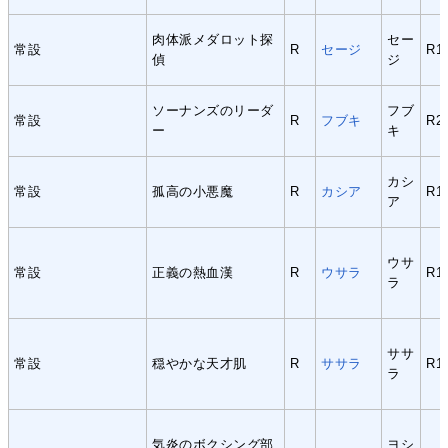
肉体派メダロット探
セー
常設
R
セージ
R1
偵
ジ
ソーナンズのリーダ
フブ
常設
R
フブキ
R2
ー
キ
カシ
常設
孤高の小悪魔
R
カシア
R1
ア
ウサ
常設
正義の熱血漢
R
ウサラ
R1
ラ
ササ
常設
穏やかな天才肌
R
ササラ
R1
ラ
気炎のボクシング部
ヨシ