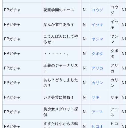
コウ
FPガチャ
花園学園のエース
N
コウジ
N1
ジ
イセ
FPガチャ
なんか文句ある？
N
イセキ
N1
キ
こてんぱんにしてや
ヤン
FPガチャ
N
ヤンマ
N1
るぜ！
マ
クボ
FPガチャ
・・・・・・。
N
クボタ
N1
タ
正義のジャーナリス
アリ
FPガチャ
N
アリカ
N1
ト
カ
あら？どうしました
カリ
FPガチャ
N
カリン
N1
の？
ン
FPガチャ
いざ尋常に勝負！
N
サキ
サキ
N1
美少女メダロット探
アニ
FPガチャ
N
アニス
N1
偵
ス
すすたけ小からの転
ヒコ
FPガチャ
N
ヒコオ
N1