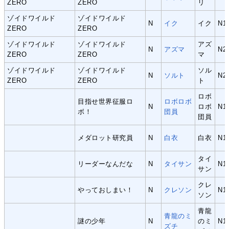
ZERO
ZERO
リ
ゾイドワイルド
ゾイドワイルド
N
イク
イク
N1
ZERO
ZERO
ゾイドワイルド
ゾイドワイルド
アズ
N
アズマ
N2
ZERO
ZERO
マ
ゾイドワイルド
ゾイドワイルド
ソル
N
ソルト
N2
ZERO
ZERO
ト
ロボ
目指せ世界征服ロ
ロボロボ
N
ロボ
N1
ボ！
団員
団員
メダロット研究員
N
白衣
白衣
N1
タイ
リーダーなんだな
N
タイサン
N1
サン
クレ
やっておしまい！
N
クレソン
N1
ソン
青龍
青龍のミ
謎の少年
N
のミ
N1
ズチ