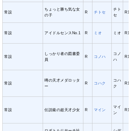
ちょっと勝ち気な女
チト
常設
R
チトセ
R1
の子
セ
常設
アイドルセンスNo.1
R
ミオ
ミオ
R1
しっかり者の図書委
コノ
常設
R
コノハ
R1
員
ハ
噂の天才メダロッタ
コハ
常設
R
コハク
R1
ー
ク
マイ
常設
伝説級の超天才少女
R
マイン
R1
ン
ロボトルリサーチ社
シデ