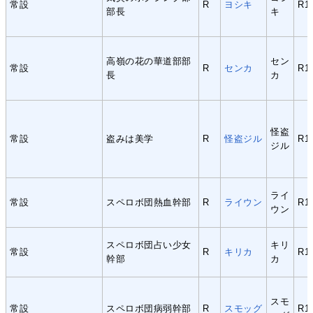
常設
R
ヨシキ
R1
部長
キ
高嶺の花の華道部部
セン
常設
R
センカ
R1
長
カ
怪盗
常設
盗みは美学
R
怪盗ジル
R1
ジル
ライ
常設
スペロボ団熱血幹部
R
ライウン
R1
ウン
スペロボ団占い少女
キリ
常設
R
キリカ
R1
幹部
カ
スモ
常設
スペロボ団病弱幹部
R
スモッグ
R1