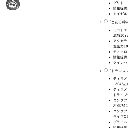
グリドユ
情報提供
カイゼル
『とある科学
ミコトエー
成功109
アクセラワ
左威力19
モノクロ
情報提供
クインハ
『トランスフ
ティラメガ
1204/
ティラメガ
ドライブC
コングプラ
左成功11
コングプラ
ライブC装
プライム
情報提供