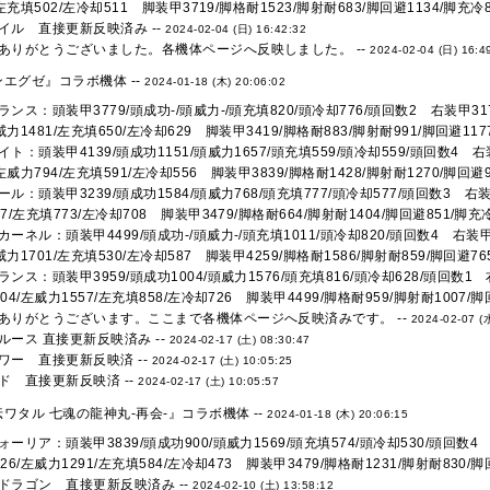
/左充填502/左冷却511 脚装甲3719/脚格耐1523/脚射耐683/脚回避1134/脚充冷81
イル 直接更新反映済み --
2024-02-04 (日) 16:42:32
ありがとうございました。各機体ページへ反映しました。 --
2024-02-04 (日) 16:4
エグゼ』コラボ機体 --
2024-01-18 (木) 20:06:02
ンス：頭装甲3779/頭成功-/頭威力-/頭充填820/頭冷却776/頭回数2 右装甲3179
左威力1481/左充填650/左冷却629 脚装甲3419/脚格耐883/脚射耐991/脚回避1177
ト：頭装甲4139/頭成功1151/頭威力1657/頭充填559/頭冷却559/頭回数4 右装
/左威力794/左充填591/左冷却556 脚装甲3839/脚格耐1428/脚射耐1270/脚回避98
ル：頭装甲3239/頭成功1584/頭威力768/頭充填777/頭冷却577/頭回数3 右装甲
7/左充填773/左冷却708 脚装甲3479/脚格耐664/脚射耐1404/脚回避851/脚充冷7
ーネル：頭装甲4499/頭成功-/頭威力-/頭充填1011/頭冷却820/頭回数4 右装甲41
左威力1701/左充填530/左冷却587 脚装甲4259/脚格耐1586/脚射耐859/脚回避765
ンス：頭装甲3959/頭成功1004/頭威力1576/頭充填816/頭冷却628/頭回数1 右
04/左威力1557/左充填858/左冷却726 脚装甲4499/脚格耐959/脚射耐1007/脚回
ありがとうございます。ここまで各機体ページへ反映済みです。 --
2024-02-07 (
ルース 直接更新反映済み --
2024-02-17 (土) 08:30:47
ワー 直接更新反映済 --
2024-02-17 (土) 10:05:25
ド 直接更新反映済 --
2024-02-17 (土) 10:05:57
ワタル 七魂の龍神丸‐再会‐』コラボ機体 --
2024-01-18 (木) 20:06:15
ーリア：頭装甲3839/頭成功900/頭威力1569/頭充填574/頭冷却530/頭回数4 右
26/左威力1291/左充填584/左冷却473 脚装甲3479/脚格耐1231/脚射耐830/脚回
ドラゴン 直接更新反映済み --
2024-02-10 (土) 13:58:12