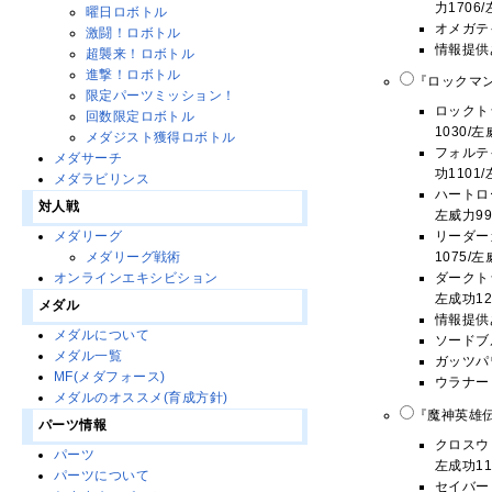
力1706
曜日ロボトル
オメガテ
激闘！ロボトル
情報提供
超襲来！ロボトル
進撃！ロボトル
『ロックマン
限定パーツミッション！
ロックトラ
回数限定ロボトル
1030/
メダジスト獲得ロボトル
フォルテイ
メダサーチ
功1101
メダラビリンス
ハートロー
対人戦
左威力99
リーダーカ
メダリーグ
1075/
メダリーグ戦術
ダークトラ
オンラインエキシビション
左成功12
メダル
情報提供
メダルについて
ソードブ
メダル一覧
ガッツパ
MF(メダフォース)
ウラナー
メダルのオススメ(育成方針)
『魔神英雄伝
パーツ情報
クロスウォ
パーツ
左成功11
パーツについて
セイバー