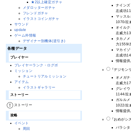
★2以上確定ガチャ
ナインズリ
メダロッターガチャ
左成功11
フレンドガチャ
マッスルボ
イラストコインガチャ
1070/
サウンド
オイルクレ
update
左威力13
ゲーム外情報
タカノメ：
デザイナー別機体(逆引き)
力1559
各種データ
マカイゾー
左成功14
プレイヤー
情報提供
プレイヤーランク・ログボ
『デジモンリ
ミッション
チュートリアルミッション
オメガナイ
アイテム
左威力17
イラストギャラリー
グレイウォ
1144/
ストーリー
ガルルメタ
ストーリー
1022/
情報提供
攻略
『おめがシス
イベント
バラシタリ
周回