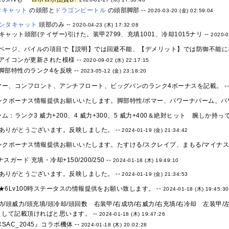
タキャット
の頭部と
ドラゴンビートル
の頭部脚部 --
2020-03-20 (金) 02:59:04
ンタキャット
頭部のみ --
2020-04-23 (木) 17:32:08
ャット頭部(テイザー)引けた。装甲2799、充填1001、冷却1015ナリ --
2020-0
ページ、パイルの項目で【説明】では回避不能、【デメリット】では防御不能にな
アイコンが更新された模様 --
2020-09-02 (水) 22:17:15
部特性のランク4を反映 --
2023-05-12 (金) 23:18:20
マー、コンフロント、アンチフロート、ビッグバンのランク4ボーナスを記載。 -
ンクボーナス情報提供お願いいたします。脚部特性/ボマー、パワーナパーム、パワ
ム：ランク3 威力+200、4 威力+300、5 威力+400＆絶対ヒット 腕しか持っ
ありがとうございます。反映しました。 --
2024-01-19 (金) 21:34:42
ンクボーナス情報提供お願いいたします。たすける/スクレイプ、まもる/マイナスガ
スガード 充填・冷却+150/200/250 --
2024-01-18 (木) 19:49:10
ありがとうございます。反映しました。 --
2024-01-19 (金) 21:34:53
★6Lv100時ステータスの情報提供をお願い致します。 --
2024-01-18 (木) 19:45:30
功/頭威力/頭充填/頭冷却/頭回数 右装甲/右成功/右威力/右充填/右冷却 左装甲/
して記載頂ければと思います。 --
2024-01-18 (木) 19:47:26
AC_2045』コラボ機体 --
2024-01-18 (木) 20:02:28