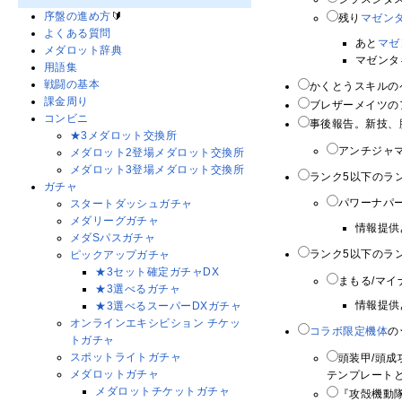
序盤の進め方
🔰
残り
マゼン
よくある質問
あと
マゼ
メダロット辞典
マゼンタキ
用語集
戦闘の基本
かくとうスキルの
課金周り
ブレザーメイツの
コンビニ
事後報告。新技、脚
★3メダロット交換所
アンチジャ
メダロット2登場メダロット交換所
メダロット3登場メダロット交換所
ランク5以下のラ
ガチャ
パワーナパー
スタートダッシュガチャ
メダリーグガチャ
情報提供
メダSパスガチャ
ランク5以下のラ
ピックアップガチャ
★3セット確定ガチャDX
まもる/マイナ
★3選べるガチャ
情報提供
★3選べるスーパーDXガチャ
オンラインエキシビション チケッ
コラボ限定機体
の
トガチャ
スポットライトガチャ
頭装甲/頭成
メダロットガチャ
テンプレートと
メダロットチケットガチャ
『攻殻機動隊S