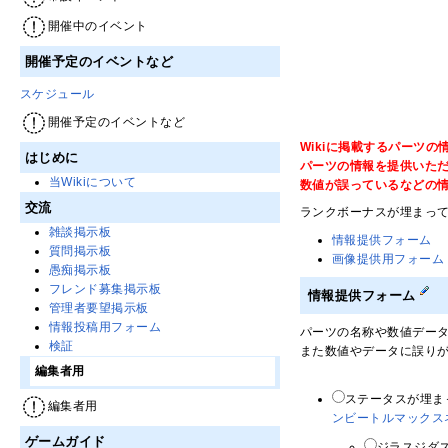
開催中のイベント
開催予定のイベントなど
スケジュール
開催予定のイベントなど
Wikiに掲載するパーツ
はじめに
パーツの情報を提供いた
当Wikiについて
数値が誤っているなどの
交流
ランクボーナスが埋まっ
雑談掲示板
情報提供フォーム
質問掲示板
画像提供用フォーム
愚痴掲示板
フレンド募集掲示板
情報提供フォーム
管理者要望掲示板
情報投稿用フォーム
パーツの名称や数値デー
検証
また数値やデータに誤り
編集者用
ステータスが埋ま
編集者用
ンビートル
マックス
ゲームガイド
ジラスジダスの