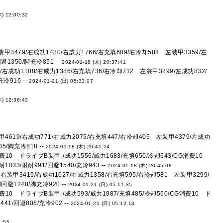
木) 12:00:32
甲3479/右成功1480/右威力1766/右充填609/右冷却588 左装甲3359/左
1350/脚充冷851 --
2024-01-18 (木) 20:37:41
右成功1100/右威力1386/右充填736/右冷却712 左装甲3299/左成功832/
冷916 --
2024-01-21 (日) 05:33:07
木) 12:36:43
619/右成功771/右威力2075/右充填447/右冷却405 左装甲4379/左成功
5/脚充冷818 --
2024-01-18 (木) 20:41:24
10 ドライブB装甲-/成功1556/威力1683/充填650/冷却643/CG消費10
033/射耐991/回避1540/充冷943 --
2024-01-18 (木) 20:45:08
装甲3419/右成功1027/右威力1358/右充填595/右冷却581 左装甲3299/
回避1248/脚充冷920 --
2024-01-21 (日) 05:11:35
10 ドライブB装甲-/成功593/威力1987/充填485/冷却560/CG消費10 ド
41/回避808/充冷902 --
2024-01-21 (日) 05:12:13
1:55