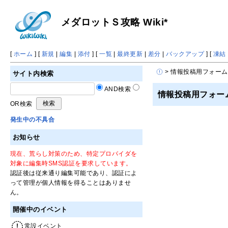
メダロットＳ攻略 Wiki*
[
ホーム
] [
新規
|
編集
|
添付
] [
一覧
|
最終更新
|
差分
|
バックアップ
] [
凍結
> 情報投稿用フォーム
サイト内検索
AND検索
情報投稿用フォー
OR検索
発生中の不具合
お知らせ
現在、荒らし対策のため、特定プロバイダを
対象に編集時SMS認証を要求しています。
認証後は従来通り編集可能であり、認証によ
って管理が個人情報を得ることはありませ
ん。
開催中のイベント
常設イベント