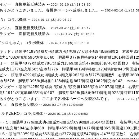
イガー 直接更新反映済み --
2024-02-10 (土) 13:58:30
ありがとうございました。各機体ページへ反映しました。 --
2024-02-10 (土) 13:5
AN』コラボ機体 --
2024-01-18 (木) 20:06:27
シウム 直接更新反映済み --
2024-01-27 (土) 18:15:12
ラッガー 直接更新反映済み --
2024-01-27 (土) 18:15:36
クロちゃん』コラボ機体 --
2024-01-18 (木) 20:06:39
ッド：頭装甲4199/頭成功-/頭威力-/頭充填777/頭冷却848/頭回数2 右装甲3299
左威力1703/左充填596/左冷却660 脚装甲3779/脚格耐614/脚射耐1001/脚回避125
ー：頭装甲4079/頭成功786/頭威力1569/頭充填478/頭冷却746/頭回数3 右装甲
/左威力1177/左充填665/左冷却776 脚装甲4019/脚格耐1320/脚射耐843/脚回避10
ン：頭装甲4799/頭成功-/頭威力-/頭充填982/頭冷却775/頭回数5 右装甲3839/
左冷却576 脚装甲3959/脚格耐1136/脚射耐867/脚回避1362/脚充冷942 --
2024-0
ンガー：頭装甲4259/頭成功-/頭威力-/頭充填1036/頭冷却907/頭回数4 右装甲35
左威力1911/左充填665/左冷却607 脚装甲3899/脚格耐967/脚射耐922/脚回避1157
ありがとうございます。ここまで各機体ページへ反映済みです。 --
2024-02-12 (
リョ 直接更新反映済 --
2024-02-17 (土) 10:04:49
ルドZERO』コラボ機体 --
2024-01-18 (木) 20:06:53
・S：頭装甲3779/頭成功-/頭威力-/頭充填699/頭冷却584/頭回数1 右装甲3419/
81/左充填594/左冷却689 脚装甲4559/脚格耐1417/脚射耐865/脚回避1091/脚充
S：頭装甲3959/頭成功563/頭威力2772/頭充填547/頭冷却475/頭回数2 右装甲