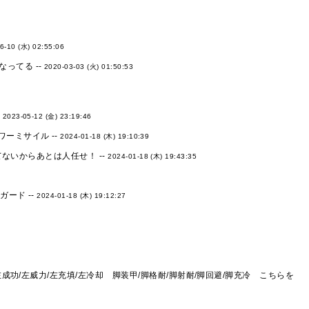
6-10 (水) 02:55:06
ってる --
2020-03-03 (火) 01:50:53
-
2023-05-12 (金) 23:19:46
ーミサイル --
2024-01-18 (木) 19:10:39
てないからあとは人任せ！ --
2024-01-18 (木) 19:43:35
ード --
2024-01-18 (木) 19:12:27
左成功/左威力/左充填/左冷却 脚装甲/脚格耐/脚射耐/脚回避/脚充冷 こちらを