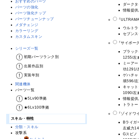
おすすめのパーツ
ダークタ
パーツの強化
情報提供
パーツ強化チップ
パーツチューンナップ
『ULTRAM
メダチェンジ
ウルトラ
カラーリング
セブンス
カスタムスキン
『サイボーグ
シリーズ一覧
ブラックキ
初期パーツランク別
1255/
ミーアーミ
出展作品別
功1291
ゲハチャビ
実装年別
填596/
関連機体
キャットダ
パーツ一覧
1090/
★5Lv90準拠
情報提供
トラトー
★6Lv100準拠
『ゾイドワイ
スキル・特性
Bライガー
分類・スキル
左威力14
攻撃系
Gスピノ・