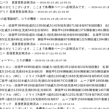
ニバス 直接更新反映済み --
2024-02-15 (木) 12:00:21
ありがとうございます。ここまで各機体ページへ反映済みです。 --
2024-02-15 (
グリド 直接更新反映済み --
2024-02-15 (木) 22:28:30
の超電磁砲T』コラボ機体 --
2024-01-18 (木) 20:07:44
ス：頭装甲3899/頭成功1100/頭威力1429/頭充填671/頭冷却678/頭回数3 右装
8/左威力1498/左充填540/左冷却591 脚装甲4199/脚格耐1375/脚射耐1481/脚回避
ン：頭装甲3359/頭成功-/頭威力-/頭充填664/頭冷却636/頭回数1 右装甲3359/
85/左充填498/左冷却478 脚装甲4499/脚格耐878/脚射耐1225/脚回避1294/脚充
ツイン 直接更新反映済み --
2024-02-13 (火) 20:34:15
ありがとうございます。ここまで各機体ページへ反映済みです。 --
2024-02-15 (
ニー 直接更新反映済み --
2024-02-17 (土) 00:11:36
ォーマー』コラボ機体 --
2024-01-18 (木) 20:07:58
トロン：頭装甲4499/頭成功-/頭威力-/頭充填1051/頭冷却1026/頭回数2 右装甲4
左威力1541/左充填634/左冷却620 脚装甲5339/脚格耐1836/脚射耐1565/脚回避80
トロン（MC）：ドライブA装甲-/成功1100/威力1683/充填584/冷却585/CG消費
装甲-/成功1024/威力1531/充填610/冷却667/CG消費10 ムーブ装甲18836/格耐1
イマル：頭装甲4919/頭成功847/頭威力2045/頭充填461/頭冷却438/頭回数2 右
99/左威力1230/左充填830/左冷却635 脚装甲4199/脚格耐1388/脚射耐1407/脚
イマル（MC）：ドライブA装甲-/成功1024/威力1201/充填775/冷却706/CG消費
甲-/成功1510/威力2116/充填805/冷却657 ムーブ装甲15836/格耐2007/射耐14
トラック 直接更新反映済み --
2024-01-27 (土) 18:14:34
ありがとうございました。各機体ページへ反映しました。 --
2024-02-16 (金) 10:0