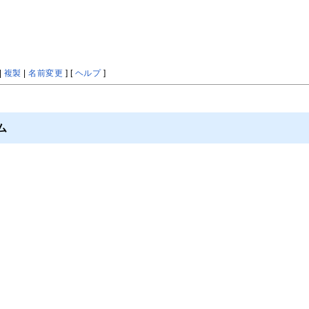
|
複製
|
名前変更
] [
ヘルプ
]
ム