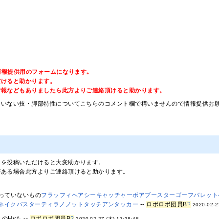
の情報提供用のフォームになります｡
だけると助かります。
情報などもありましたら此方よりご連絡頂けると助かります。
ていない技・脚部特性についてこちらのコメント欄で構いませんので情報提供お
タを投稿いただけると大変助かります。
がある場合此方よりご連絡頂けると助かります。
っていないもの
フラッフィヘア
シーキャッチャー
ボアブースター
ゴーフバレット
ネイク
バスターティラノ
ノットタッチ
アンタッカー
--
ロボロボ団員B
?
2020-02-2
Hvも --
ロボロボ団員B
?
2020-02-27 (木) 17:38:48