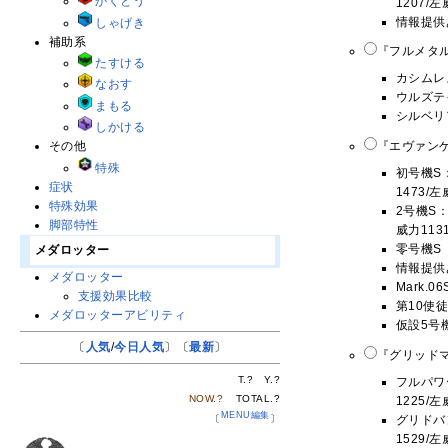
かくとう
1207/
情報提供
しゃげき
補助系
『フルメタル・パ
たすける
カシムレ
なおす
ウルズテ
まもる
シルベリ
しかける
『エヴァンゲ
その他
特殊
初号機S：
症状
1473/
特殊効果
2号機S：
脚部特性
威力113
零号機S
メダロッター
情報提供
メダロッター
Mark.
支援効果比較
第10使徒
メダロッターアビリティ
仮設5号機
〔
人気
/
今日人気
〕〔
最新
〕
『グリッドマ
T.
?
Y.
?
フルパワー
NOW.
?
TOTAL.
?
1225/
MENU編集
グリドバン
〔
〕
1529/