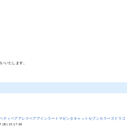
願いいたします。
ベティベア
アレクベア
アインラート
マゼンタキャット
セブンカラーズ
ドラゴ
7 (木) 15:17:38