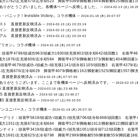
左威力1762/左充填570/左冷却523 脚装甲5099/脚格耐1644/脚射耐825/脚回避119
ありがとうございました。各機体ページへ反映しました。 --
2024-02-13 (火) 16:2
ニック！Invisible Victory』コラボ機体 --
2024-01-18 (木) 20:07:07
スト 直接更新反映済み --
2024-02-13 (火) 20:23:19
イン 直接更新反映済み --
2024-02-13 (火) 20:23:39
アル 直接更新反映済み --
2024-02-13 (火) 20:24:42
リオン』コラボ機体 --
2024-01-18 (木) 20:07:19
頭装甲4799/頭成功963/頭威力1830/頭充填802/頭冷却642/頭回数1 右装甲46
左威力1876/左充填606/左冷却584 脚装甲4379/脚格耐1573/脚射耐1404/脚回避14
頭装甲4679/頭成功-/頭威力-/頭充填1141/頭冷却1105/頭回数3 右装甲4379/右成
1/左充填670/左冷却629 脚装甲4079/脚格耐1162/脚射耐1525/脚回避1557/脚充冷
 直接更新反映済み --
2024-02-15 (木) 07:57:36
ありがとうございます。ここまで各機体ページへ反映済みです。 --
2024-02-15 (
06S 直接更新反映済み --
2024-02-16 (金) 23:48:56
S 直接更新反映済み --
2024-02-16 (金) 23:49:27
S 直接更新反映済み --
2024-02-17 (土) 00:10:50
ンユニバース』コラボ機体 --
2024-01-18 (木) 20:07:33
グリド：頭装甲5819/頭成功-/頭威力-/頭充填706/頭冷却498/頭回数1 右装甲41
左威力1351/左充填678/左冷却664 脚装甲5279/脚格耐1612/脚射耐822/脚回避539
ナイト：頭装甲3419/頭成功-/頭威力-/頭充填1051/頭冷却712/頭回数3 右装甲3
左威力1681/左充填625/左冷却798 脚装甲2999/脚格耐559/脚射耐559/脚回避1882