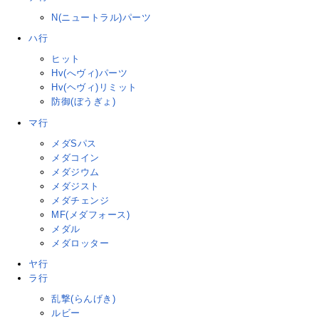
N(ニュートラル)パーツ
ハ行
ヒット
Hv(へヴィ)パーツ
Hv(ヘヴィ)リミット
防御(ぼうぎょ)
マ行
メダSパス
メダコイン
メダジウム
メダジスト
メダチェンジ
MF(メダフォース)
メダル
メダロッター
ヤ行
ラ行
乱撃(らんげき)
ルビー