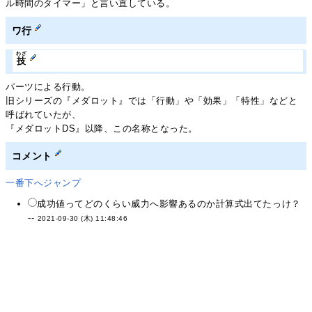
ル時間のタイマー」と言い直している。
ワ行
わざ
技
パーツによる行動。
旧シリーズの『メダロット』では「行動」や「効果」「特性」などと
呼ばれていたが、
『メダロットDS』以降、この名称となった。
コメント
一番下へジャンプ
成功値ってどのくらい威力へ影響あるのか計算式出てたっけ？
--
2021-09-30 (木) 11:48:46