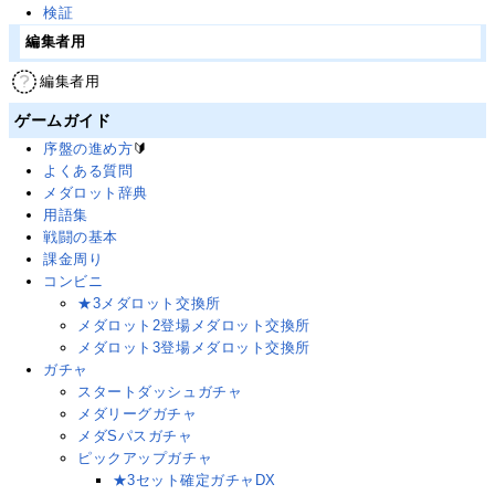
検証
編集者用
編集者用
ゲームガイド
序盤の進め方
🔰
よくある質問
メダロット辞典
用語集
戦闘の基本
課金周り
コンビニ
★3メダロット交換所
メダロット2登場メダロット交換所
メダロット3登場メダロット交換所
ガチャ
スタートダッシュガチャ
メダリーグガチャ
メダSパスガチャ
ピックアップガチャ
★3セット確定ガチャDX