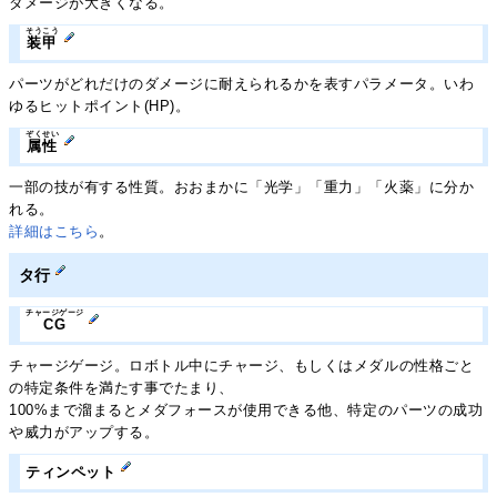
ダメージが大きくなる。
そうこう
装甲
パーツがどれだけのダメージに耐えられるかを表すパラメータ。いわ
ゆるヒットポイント(HP)。
ぞくせい
属性
一部の技が有する性質。おおまかに「光学」「重力」「火薬」に分か
れる。
詳細はこちら
。
タ行
チャージゲージ
CG
チャージゲージ。ロボトル中にチャージ、もしくはメダルの性格ごと
の特定条件を満たす事でたまり、
100%まで溜まるとメダフォースが使用できる他、特定のパーツの成功
や威力がアップする。
ティンペット