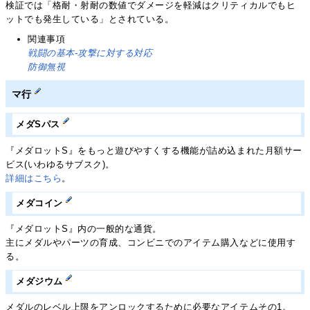
検証では「格耐・射耐の数値でダメージを軽減はクリティカルでもヒ
ットでも発生している」とされている。
関連事項
戦闘の基本-攻撃に対する対応
防御無視
マ行
メダSパス
『メダロットS』をもっと遊びやすくする機能が詰め込まれた月額サー
ビス(いわゆるサブスク)。
詳細はこちら
。
メダコイン
『メダロットS』内の一般的な通貨。
主にメダルやパーツの育成、コンビニでのアイテム購入などに使用す
る。
メダジウム
メダルのレベル上限をアンロックするために必要なアイテムその1。