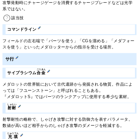
攻撃発動時にチャージゲージを消費するチャージブレードなどは光学
系ではない。
該当技
コマンドライン
フィールドの左右端で「パーツを使う」「CGを溜める」「メダフォー
スを使う」といったメダロッターからの指示を受ける場所。
サ行
ごうきん
サイプラシウム
合金
メダロットの世界観において古代遺跡から発掘される物質。作品によ
っては「フユーンストーン」と呼ばれることもある。
『メダロットS』ではパーツのランクアップに使用する希少な素材。
しゃたい
射耐
射撃耐性の略称で、しゃげき攻撃に対する防御力を表すパラメータ。
数値が高いほど相手からのしゃげき攻撃のダメージを軽減する。
じゅうてん
充填