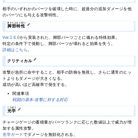
相手のいずれかのパーツを破壊した時に、超過分の追加ダメージを他
のパーツにも与える攻撃特性。
きゃくぶとくせい
脚部特性
Ver.1.6.0
から実装された、脚部パーツごとに備わる特殊効果。
特定の条件下で発動し、脚部パーツが壊れると効果を失う。
詳細はこちら
。
クリティカル
攻撃が急所に命中すること。相手の防御を無視し、さらに通常のヒッ
トよりもダメージが大きくなる。
成功が高いほど高確率で発生する。
関連事項
戦闘の基本-攻撃に対する対応
こうがく
光学
チャージゲージの蓄積量がパーツランクに応じた数値以上で威力が増
加する属性攻撃。
光学ガード
でダメージを無効化される。