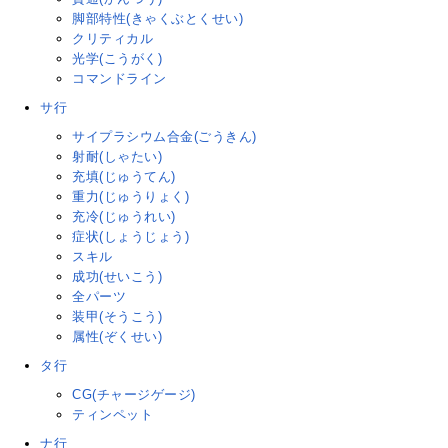
脚部特性(きゃくぶとくせい)
クリティカル
光学(こうがく)
コマンドライン
サ行
サイプラシウム合金(ごうきん)
射耐(しゃたい)
充填(じゅうてん)
重力(じゅうりょく)
充冷(じゅうれい)
症状(しょうじょう)
スキル
成功(せいこう)
全パーツ
装甲(そうこう)
属性(ぞくせい)
タ行
CG(チャージゲージ)
ティンペット
ナ行