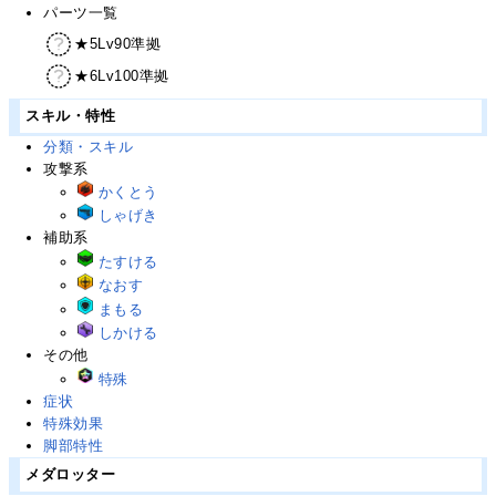
パーツ一覧
★5Lv90準拠
★6Lv100準拠
スキル・特性
分類・スキル
攻撃系
かくとう
しゃげき
補助系
たすける
なおす
まもる
しかける
その他
特殊
症状
特殊効果
脚部特性
メダロッター