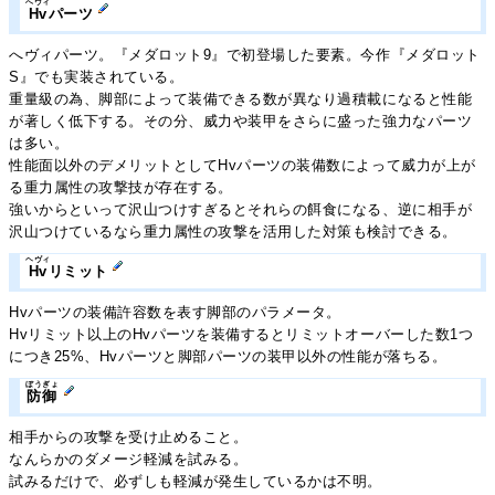
へヴィ
Hv
パーツ
へヴィパーツ。『メダロット9』で初登場した要素。今作『メダロット
S』でも実装されている。
重量級の為、脚部によって装備できる数が異なり過積載になると性能
が著しく低下する。その分、威力や装甲をさらに盛った強力なパーツ
は多い。
性能面以外のデメリットとしてHvパーツの装備数によって威力が上が
る重力属性の攻撃技が存在する。
強いからといって沢山つけすぎるとそれらの餌食になる、逆に相手が
沢山つけているなら重力属性の攻撃を活用した対策も検討できる。
ヘヴィ
Hv
リミット
Hvパーツの装備許容数を表す脚部のパラメータ。
Hvリミット以上のHvパーツを装備するとリミットオーバーした数1つ
につき25%、Hvパーツと脚部パーツの装甲以外の性能が落ちる。
ぼうぎょ
防御
相手からの攻撃を受け止めること。
なんらかのダメージ軽減を試みる。
試みるだけで、必ずしも軽減が発生しているかは不明。