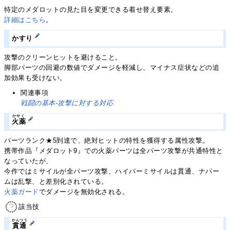
特定のメダロットの見た目を変更できる着せ替え要素。
詳細はこちら
。
かすり
攻撃のクリーンヒットを避けること。
脚部パーツの回避の数値でダメージを軽減し、マイナス症状などの追
加効果も受けない。
関連事項
戦闘の基本-攻撃に対する対応
かやく
火薬
パーツランク★5到達で、絶対ヒットの特性を獲得する属性攻撃。
携帯作品『メダロット9』での火薬パーツは全パーツ攻撃が共通特性と
なっていたが、
今作ではミサイルが全パーツ攻撃、ハイパーミサイルは貫通、ナパー
ムは乱撃、と差別化されている。
火薬ガード
でダメージを無効化される。
該当技
かんつう
貫通