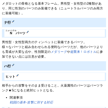
メダロットの骨格となる基本フレーム。男性型・女性型の2種類があ
り、同じ性別のパーツのみ装備できる（ニュートラルパーツのみ両方
に装備可能）。
ナ行
ニュートラル
N
パーツ
男性型・女性型両方のティンペットに装備できるパーツ。
様々なパーツと組み合わせられる便利なパーツだが、他のパーツより
も育成が大変な点や、性別限定の
メダリーグ
や
超襲来！ロボトル
に参
加できない点には注意が必要。
ハ行
ヒット
相手からの攻撃をそのまま受けること。火薬属性のパーツはパーツラ
ンク★5になると絶対ヒットとなる。
関連事項
戦闘の基本-攻撃に対する対応