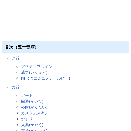
目次（五十音順）
ア行
アクティブライン
威力(いりょく)
NFRP(エヌエフアールピー)
カ行
ガード
回避(かいひ)
格耐(かくたい)
カスタムスキン
かすり
火薬(かやく)
貫通(かんつう)