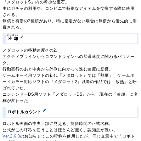
『メダロットS』内の希少な宝石。
主にガチャの利用や、コンビニで特別なアイテムを交換する際に使用
される。
無償と有償の2種類があり、特に指定がない場合は無償から優先的に消
費される。
れいきゃく
冷却
メダロットの移動速度その2。
アクティブラインからコマンドラインへの帰還速度に関わるパラメー
タ。
行動実行のあと中央から外側に向かって進む速度に影響。
ゲームボーイ用ソフトの初代『メダロット』では「熱量」、ゲームボ
ーイカラー対応ソフトの『メダロット2』以降の作品では「放熱」と呼
ばれていた。
ニンテンドーDS用ソフト『メダロットDS』から、現在の「冷却」に名
称が変わった。
ロボトルカウント
ロボトル画面の中央上部に見える、制限時間の正式名称。
公式がこの呼称を使うことはほとんど無く、認知度が低い。
Ver.2.6.0
のお知らせでこの呼称を使用したが、同じ文章中で「ロボト