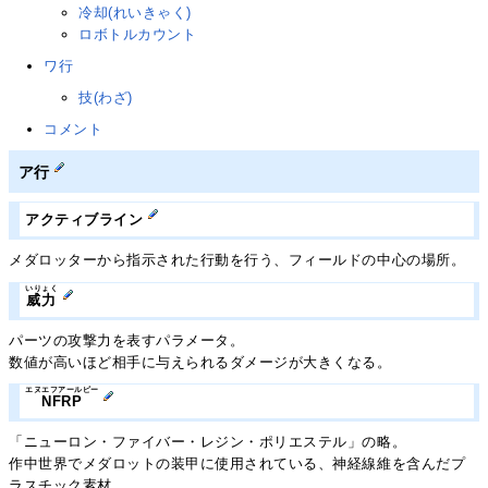
冷却(れいきゃく)
ロボトルカウント
ワ行
技(わざ)
コメント
ア行
アクティブライン
メダロッターから指示された行動を行う、フィールドの中心の場所。
いりょく
威力
パーツの攻撃力を表すパラメータ。
数値が高いほど相手に与えられるダメージが大きくなる。
エヌエフアールピー
NFRP
「ニューロン・ファイバー・レジン・ポリエステル」の略。
作中世界でメダロットの装甲に使用されている、神経線維を含んだプ
ラスチック素材。