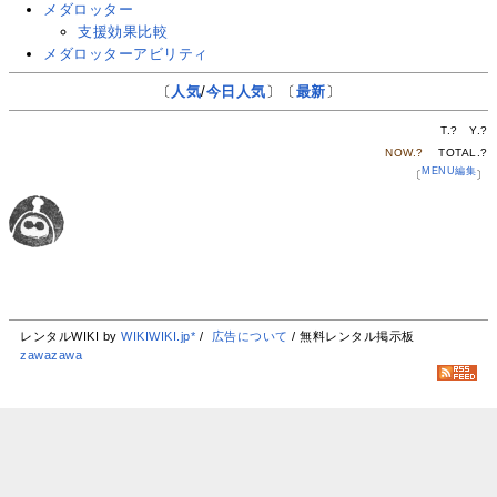
メダロッター
支援効果比較
メダロッターアビリティ
〔
人気
/
今日人気
〕〔
最新
〕
T.
?
Y.
?
NOW.
?
TOTAL.
?
MENU編集
〔
〕
レンタルWIKI by
WIKIWIKI.jp*
/
広告について
/ 無料レンタル掲示板
zawazawa