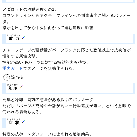
メダロットの移動速度その1。
コマンドラインからアクティブラインへの到達速度に関わるパラメー
タ。
指示を出してから中央に向かって進む速度に影響。
じゅうりょく
重力
チャージゲージの蓄積量がパーツランクに応じた数値以上で成功値が
増加する属性攻撃。
性能が高いHvパーツに対する特効能力も持つ。
重力ガード
でダメージを無効化される。
該当技
じゅうれい
充冷
充填と冷却、両方の意味がある脚部のパラメータ。
ただし「パーツの充冷の合計が高い＝行動速度が速い」という意味で
使われる場合もある。
しょうじょう
症状
特定の技や、メダフォースに含まれる追加効果。