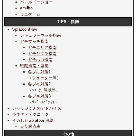
バトルドージョー
amiibo
ミニゲーム
TIPS・指南
Splatoon指南
レギュラーマッチ指南
ガチマッチ指南
ガチエリア指南
ガチヤグラ指南
ガチホコ指南
戦闘指南・基礎
各ブキ対策1
（
シューター
属）
各ブキ対策2
（ｼｭｰﾀｰ属以外）
各ブキ対策3
（ｻﾌﾞ･ｽﾍﾟｼｬﾙ）
ジャッジくんのアドバイス
小ネタ・テクニック
イカしたSplatoon用語
日英対応表
その他