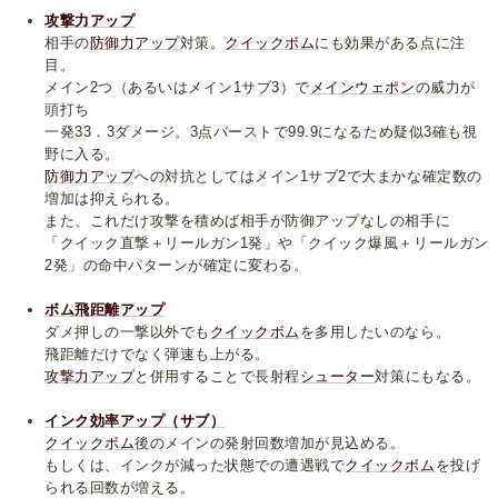
攻撃力アップ
相手の
防御力アップ
対策。
クイックボム
にも効果がある点に注
目。
メイン2つ（あるいはメイン1サブ3）で
メインウェポン
の威力が
頭打ち
一発33．3ダメージ。3点バーストで99.9になるため疑似3確も視
野に入る。
防御力アップ
への対抗としてはメイン1サブ2で大まかな確定数の
増加は抑えられる。
また、これだけ攻撃を積めば相手が防御アップなしの相手に
「クイック直撃＋リールガン1発」や「クイック爆風＋リールガン
2発」の命中パターンが確定に変わる。
ボム飛距離アップ
ダメ押しの一撃以外でも
クイックボム
を多用したいのなら。
飛距離だけでなく弾速も上がる。
攻撃力アップ
と併用することで長射程
シューター
対策にもなる。
インク効率アップ（サブ）
クイックボム
後のメインの発射回数増加が見込める。
もしくは、インクが減った状態での遭遇戦で
クイックボム
を投げ
られる回数が増える。