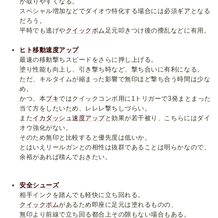
が取りやすくなる。
スペシャル増加などでダイオウ特化する場合には必須
ギア
となる
だろう。
平時でも逃げや
クイックボム
足元叩きつけ後の攪乱などに有用。
ヒト移動速度アップ
最速の移動撃ちスピードをさらに押し上げる。
塗り性能も向上し、引き撃ち時など、撃ち合いに有利になる。
ただ、キルタイムが縮まった影響で無印ほど撃ち合う時間は少な
め。
かつ、本
ブキ
ではクイックコンボ用に1トリガーで3発まとまった
当て方をしたいため、レレレ撃ちしづらい。
また
イカダッシュ速度アップ
と効果が若干被り、こちらにはダイ
オウ強化がない。
そのため無印と比較すると優先度は低いか。
とはいえリールガンとの相性は抜群であることは明らかなので、
余裕があれば積んでおきたい。
安全シューズ
相手インクを踏んでも軽快に立ち回れる。
クイックボム
があるため即座に足元は塗れるものの、
無印より前線で立ち回る都合上その隙もない場合もある。