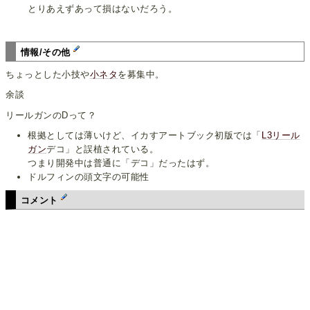
とりあえずあって損はないだろう。
情報/その他
ちょっとした小技や
小ネタ
を募集中。
余談
リールガンのDって？
根拠としては薄いけど、イカすアートブック初版では「
L3リール
ガン
デコ」と誤植されている。
つまり開発中は普通に「デコ」だったはず。
ドルフィンの頭文字の可能性
コメント