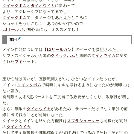
クイックボム
と
ダイオウイカ
に変わって、
より アグレッシブになってるでし！
クイックボム
で ダメージをあたえたところに
ショットをうちこむ！ あつかいやすいので
L3リールガン
初心者にも オススメでし！
運用
メイン性能については【
L3リールガン
】のページを参照されたし。
サブ・スペシャルが万能の
クイックボム
と無敵の
ダイオウイカ
に変更
された
ブキ
セット。
塗り性能は高いが、直接戦闘力がいまひとつなメインだったが、
メイン+
クイックボム
で瞬時にキルを取れるようになったのが無印には
ない強み。
発射隙のある3点バーストを二度当てる必要がなくなり、攻撃性が増し
た。
さらに無敵の
ダイオウイカ
があるため、サポートだけでなく単独で前
線に出て戦うことが可能になった。
クイックとメインを絡めた万能性は
スプラシューター
も同様だが前述
の
ダイオウイカ
、
そしてテキ撃破後の陣地確保力がずば抜けているのでそれこそがこの