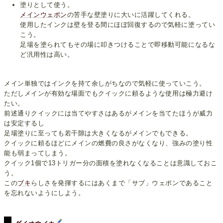
塗りとして使う。
メインウェポン
の苦手な壁塗りに大いに活躍してくれる。
使用したインクは壁を登る間にほぼ回復するので気軽に塗ってい
こう。
足場を塗られてもその場に叩きつけることで即移動可能になるな
ど汎用性は高い。
メイン単独ではインクを持て余しがちなので気軽に使っていこう。
ただしメインが有効な場面でもクイックに頼るような使用は極力避け
たい。
前述通りクイックには当てやすさはあるがメインを当てたほうが威力
は安定するし
足場塗りに至っても若干隙は大きくなるがメインでもできる。
クイックに頼るほどにメインの燃費の良さがなくなり、強みの塗り性
能も弱まってしまう。
クイック1個で13トリガー分の面積を塗れなくなることは意識しておこ
う。
この
ブキ
らしさを発揮するにはあくまで「サブ」ウェポンであること
を忘れないようにしよう。