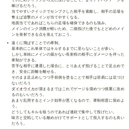
稼げるだろう。
当てやすいクイックでセンプクした相手を索敵し、相手の足場を
奪えば追撃のメインが当てやすくなる。
地面当てであればこちらの足場を確保できるのも強み。
メインのインク消費が軽いため、二個投げた後でもとどめのメイ
ンを発射できる点を覚えておこう。
遠くに飛ばすことでの牽制。
基本的にこれ単体ではキルするまでに至らないことが多い。
しかし単純にメインの届かない長射程の相手にダメージを伴った
牽制ができる。
苦手な相手に遭遇した場合に、とりあえず投げることで足止めで
き、安全に距離を離せる。
そのまま足止めしつつ手前側を塗ることで相手は容易には近づけ
ないだろう
ダイオウイカ
が溜まるまではこれでゲージを溜めつつ慎重に攻め
るのもいいだろう。
あまり乱用するとインク効率が悪くなるので、牽制程度に留めよ
う。
どうしてもキルを狙うのであれば連続で集中して投げたい。
味方と交戦している敵めがけてサポートとして投入するのも良い
だろう。