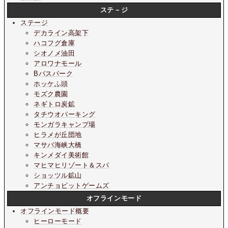
ステ－ジ
ステージ
デカライン高架下
ハコフグ倉庫
シオノメ油田
アロワナモール
Bバスパーク
ホッケふ頭
モズク農園
ネギトロ炭鉱
タチウオパーキング
モンガラキャンプ場
ヒラメが丘団地
マサバ海峡大橋
キンメダイ美術館
マヒマヒリゾート＆スパ
ショッツル鉱山
アンチョビットゲームズ
オフラインモード
オフラインモード概要
ヒーローモード