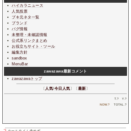
ハイカラニュース
人気投票
ブキ元ネタ一覧
ブランド
バグ情報
未整理・未確認情報
公式系リンクまとめ
お役立ちサイト・ツール
編集方針
sandbox
MenuBar
zawazawa最新コメント
zawazawaトップ
〔
人気
/
今日人気
〕〔
最新
〕
T.
?
Y.
?
NOW.
?
TOTAL.
?
*1
クールタイム含めず