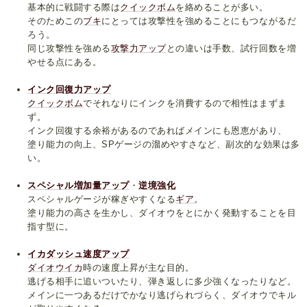
基本的に戦闘する際は
クイックボム
を絡めることが多い。
そのためこの
ブキ
にとっては攻撃性を強めることにもつながるだ
ろう。
同じ攻撃性を強める
攻撃力アップ
との違いは手数、試行回数を増
やせる点にある。
インク回復力アップ
クイックボム
でそれなりにインクを消費するので相性はまずま
ず。
インク回復する余裕があるのであればメインにも恩恵があり、
塗り能力の向上、SPゲージの溜めやすさなど、副次的な効果は多
い。
スペシャル増加量アップ
・
逆境強化
スペシャルゲージが稼ぎやすくなる
ギア
。
塗り能力の高さを生かし、ダイオウをとにかく発動することを目
指す型に。
イカダッシュ速度アップ
ダイオウイカ
時の速度上昇が主な目的。
逃げる相手に追いついたり、弾き返しに多少強くなったりなど。
メインに一つあるだけでかなり逃げられづらく、ダイオウでキル