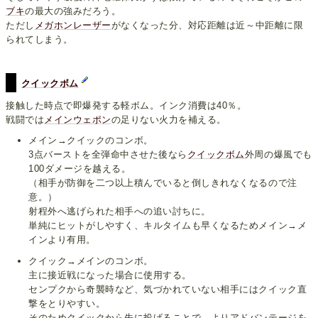
ブキ
の最大の強みだろう。
ただし
メガホンレーザー
がなくなった分、対応距離は近～中距離に限
られてしまう。
クイックボム
接触した時点で即爆発する軽ボム。インク消費は40％。
戦闘では
メインウェポン
の足りない火力を補える。
メイン→クイックのコンボ。
3点バーストを全弾命中させた後なら
クイックボム
外周の爆風でも
100ダメージを越える。
（相手が防御を二つ以上積んでいると倒しきれなくなるので注
意。）
射程外へ逃げられた相手への追い討ちに。
単純にヒットがしやすく、キルタイムも早くなるためメイン→メ
インより有用。
クイック→メインのコンボ。
主に接近戦になった場合に使用する。
センプクから奇襲時など、気づかれていない相手にはクイック直
撃をとりやすい。
そのためクイックから先に投げることで、よりアドバンテージを