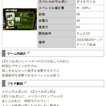
スペシャルウェポン
ダイオウイカ
スペシャル減少量
中（60%）
射程
60
攻撃力
40
連射力
65
開放条件
ランク
13
2015/08/29アップ
備考
デートで追加
ゲーム内紹介
L3リールガン
にメーカーのロゴがあしらわれた
特別なデザインのモデル。
倒しきれなかった相手を攻撃するサブと
直接相手を攻撃できるスペシャルを持つ。
ブキ
チ解説
メインウェポン
の
L3リールガンD
は
L3リールガン
に メーカーのエンブレムが
あしらわれた 特別モデルでし！
メインの性能は同じなのでしが、構成が