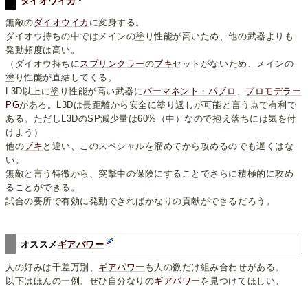
ダイオウイカ
無敵の
ダイオウイカ
に変身する。
ダイオウ持ちの中ではメインの塗り性能が高いため、他の武器よりも
発動頻度は高い。
（ダイオウ持ちに
スプリンクラー
の
ブキ
セットがないため、メインの
塗り性能が直結してくる。
L3D以上に塗り性能が高い武器に
パーマネント・パブロ
、
プロモデラー
PG
がある。L3Dは長距離から安全に塗り返しが可能と言う点で有利で
ある。ただしL3DのSP減少量は60%（中）なので抱え落ちには気を付
けよう）
他の
ブキ
と違い、このスペシャルを溜めてから攻めるのでも遅くはな
い。
無敵と言う特徴から、突撃中の保険にすることでさらに積極的に攻め
ることができる。
試合の要所で有効に発動できればかなりの貢献ができるだろう。
オススメ
ギアパワー
人の好みは千差万別、
ギアパワー
も人の数だけ組み合わせがある。
以下はほんの一例、ぜひ自分なりの
ギアパワー
を見つけてほしい。