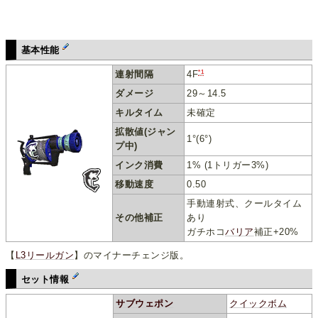
基本性能
*1
連射間隔
4F
ダメージ
29～14.5
キルタイム
未確定
拡散値(ジャン
1°(6°)
プ中)
インク消費
1% (1トリガー3%)
移動速度
0.50
手動連射式、クールタイム
その他補正
あり
ガチホコ
バリア
補正+20%
【
L3リールガン
】のマイナーチェンジ版。
セット情報
サブウェポン
クイックボム