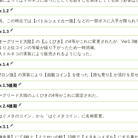
場によってはトルネコに会ったとしても必ずしも無理してでも買う必要は
r.1.2
装。この時点では
【バトルシェイカー強】
などの一部ボスに入手が限られ
r.1.3
オーグリード大陸】
の
【ふくびき】
の4等がこれに変更されたが、Ver1.3
より上位コインの等級が繰り下がったため一時消滅。
人トルネコの実装により販売されるようになった。
r.1.4
Vロン強】
の実装により
【自殺コイン】
を使った
【持ち寄り】
が流行を見
er.1.5後期
ーグリード大陸のふくびきの4等がこれに固定された。
er.2.4後期
はぐメタのコイン」から「はぐメタコイン」に名称変更。
r.3.1
錬金釜】
にて4枚と
【ようせいの粉】
10個で
【メタキンメダル】
にする事