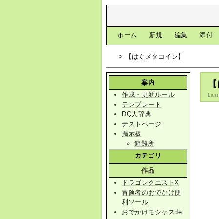
[
ホーム
|
新規
|
編集
|
添付
> 【はぐメタコイン】
案内
【
作成・更新ルール
Last
テンプレート
DQ大辞典
テストページ
掲示板
避難所
カテゴリ
作品
ドラゴンクエストX
冒険者のおでかけ便
利ツール
おでかけモシャスde