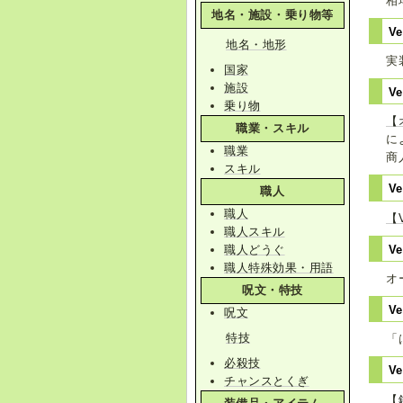
相
地名・施設・乗り物等
Ve
地名・地形
実
国家
施設
Ve
乗り物
【
職業・スキル
に
職業
商
スキル
Ve
職人
職人
【
職人スキル
職人どうぐ
V
職人特殊効果・用語
オ
呪文・特技
V
呪文
特技
「
必殺技
Ve
チャンスとくぎ
【