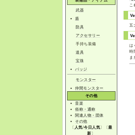
装備品・アイテム
こ
武器
Ve
盾
五
防具
アクセサリー
Ve
手持ち装備
は
時
道具
ま
宝珠
バッジ
モンスター
仲間モンスター
その他
音楽
俗称・通称
関連人物・団体
その他
〔
人気
/
今日人気
〕〔
最
新
〕