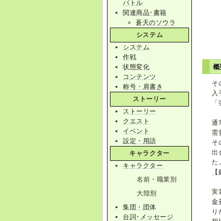
バトル
関連商品･書籍
蒼天のソウラ
システム
システム
作戦
状態変化
概
コンテンツ
そ
称号・肩書き
入
ストーリー
「
ストーリー
クエスト
通
イベント
需
設定・用語
そ
出
キャラクター
た
キャラクター
【
名前・職業別
実
大陸別
金
集団・団体
り
台詞･メッセージ