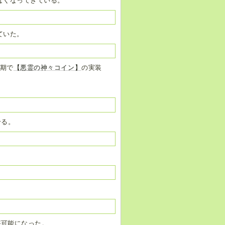
なくなってきている。
ていた。
後期で
【悪霊の神々コイン】
の実装
せる。
が可能になった。