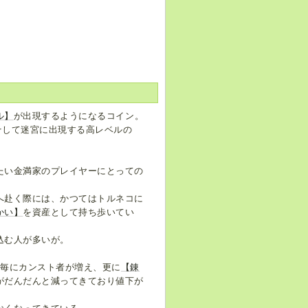
ル】
が出現するようになるコイン。
、そして迷宮に出現する高レベルの
たい金満家のプレイヤーにとっての
へ赴く際には、かつてはトルネコに
かい】
を資産として持ち歩いてい
込む人が多いが。
む毎にカンスト者が増え、更に
【錬
がだんだんと減ってきており値下が