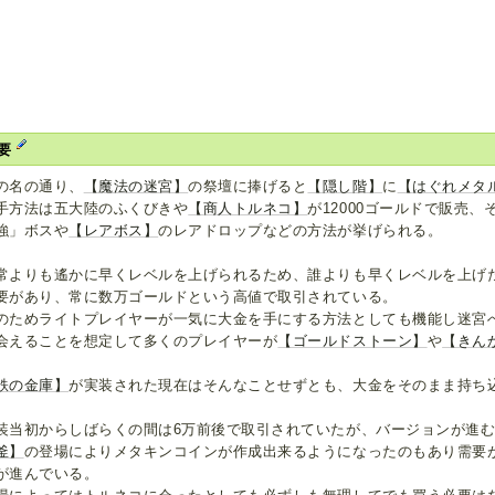
要
の名の通り、
【魔法の迷宮】
の祭壇に捧げると
【隠し階】
に
【はぐれメタ
手方法は五大陸のふくびきや
【商人トルネコ】
が12000ゴールドで販売
強」ボスや
【レアボス】
のレアドロップなどの方法が挙げられる。
常よりも遙かに早くレベルを上げられるため、誰よりも早くレベルを上げ
要があり、常に数万ゴールドという高値で取引されている。
のためライトプレイヤーが一気に大金を手にする方法としても機能し迷宮
会えることを想定して多くのプレイヤーが
【ゴールドストーン】
や
【きん
。
鉄の金庫】
が実装された現在はそんなことせずとも、大金をそのまま持ち
装当初からしばらくの間は6万前後で取引されていたが、バージョンが進
釜】
の登場によりメタキンコインが作成出来るようになったのもあり需要
が進んでいる。