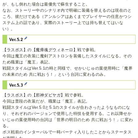
が、もし倒れた場合は最優先で蘇生すること。
なお、ストーリー中のシナリオ内で明確に装備を替えるのは現在のと
ころ、彼だけである（アンルシアはあくまでプレイヤーの任意かつシ
ステム上の話であり、実際のストーリー上では持ち替えてはいな
い）。
Ver.5.2
【ラスボス】
の
【魔瘴魂グウィネーロ】
戦で参戦。
今回は魔王の衣装に魔剣アストロンを装備したスタイルになる。その
ため職業は「魔王」表記。
戦闘スタイルはVer.5.1の時と同様で、せかいじゅの葉使用時に「魔界
の未来のため 共に戦おう！」という台詞に変わるのみ。
Ver.5.3
【ラスボス】
の
【邪神ダビヤガ】
戦で参戦。
今回は普段の衣装だが、職業は「魔王」表記。
戦闘スタイルはVer.5.0と5.1のスタイルが合わさったようなものにな
り、それぞれのバージョンで使用した特技を使用する。これ以降せか
いじゅの葉使用時の台詞は「世界の明日のため 共に戦おう！」に変わ
る。
ボス戦前のインターバルで一時パーティ入りしたことからステータス