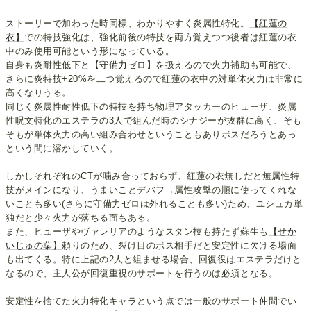
ストーリーで加わった時同様、わかりやすく炎属性特化。
【紅蓮の
衣】
での特技強化は、強化前後の特技を両方覚えつつ後者は紅蓮の衣
中のみ使用可能という形になっている。
自身も炎耐性低下と
【守備力ゼロ】
を扱えるので火力補助も可能で、
さらに炎特技+20%を二つ覚えるので紅蓮の衣中の対単体火力は非常に
高くなりうる。
同じく炎属性耐性低下の特技を持ち物理アタッカーのヒューザ、炎属
性呪文特化のエステラの3人で組んだ時のシナジーが抜群に高く、そも
そもが単体火力の高い組み合わせということもありボスだろうとあっ
という間に溶かしていく。
しかしそれぞれのCTが噛み合っておらず、紅蓮の衣無しだと無属性特
技がメインになり、うまいことデバフ→属性攻撃の順に使ってくれな
いことも多い(さらに守備力ゼロは外れることも多い)ため、ユシュカ単
独だと少々火力が落ちる面もある。
また、ヒューザやヴァレリアのようなスタン技も持たず蘇生も
【せか
いじゅの葉】
頼りのため、裂け目のボス相手だと安定性に欠ける場面
も出てくる。特に上記の2人と組ませる場合、回復役はエステラだけと
なるので、主人公が回復重視のサポートを行うのは必須となる。
安定性を捨てた火力特化キャラという点では一般のサポート仲間でい