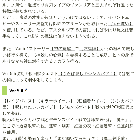
ル、氷属性・近接寄り両刀タイプのヴァレリアと三人それぞれ違った
特徴が持たされている。
ただし、魔法の才能が皆無というわけではないようで、イベントムー
ビーやストーリー終盤では師匠のマリーンから教わった
【宝石魔術】
を使用している。ただ、アスタルジアでの言によればやはり呪文は苦
手らしく、これ以外の魔法は使えないようである。
また、Ver.5.4ストーリー
【神の覚醒】
で
【六聖陣】
からの極めて厳し
い修行を得て、
【神殺しの心気】
を会得することに成功。ヒトの身で
ありながら神に対抗できるチカラを得る。
Ver.5.5後期の後日談クエスト
【さらば愛しのシシカバブ！】
では魅了
の術によって弱体化してしまう。
Ver.5.0
【レイジバルス】
【キラーホイール】
【狂信者ヤイル】
【シシカバブ
団】
【呪われたシシカバブ】
【デモンズゲイト】
戦ではNPC戦闘員と
して参戦。
呪われたシシカバブ戦とデモンズゲイト戦では職業表記は「魔王」。
ここでは通常攻撃の他、連撃・剣舞・紅蓮の衣・紅蓮連撃・紅蓮剣舞
を使用。
また、戦闘不能者が出ると「まだ働いてもらうぞ！（魔王判明前）」