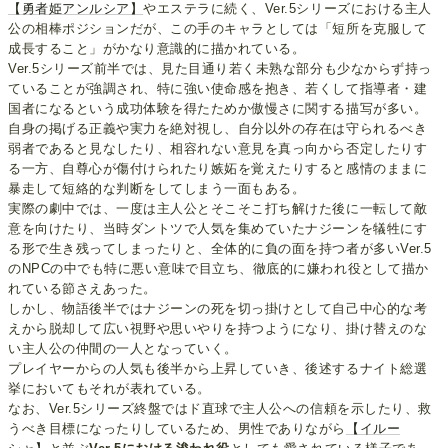
【勇者姫アンルシア】
やエステラに続く、Ver.5シリーズにおける主人
公の相棒ポジションだが、この手のキャラとしては「短所を克服して
成長すること」がかなり意識的に描かれている。
Ver.5シリーズ前半では、見た目通り若く未熟な部分も少なからず持っ
ていることが強調され、特に強い使命感を抱き、若くして指導者・建
国者になるという成功体験を得たためか傲慢さに関する描写が多い。
自身の掲げる正義や実力を絶対視し、自分以外の存在は守られるべき
弱者であると見なしたり、相容れない意見を真っ向から否定したりす
る一方、自尊心が傷付けられたり嫉妬を覚えたりすると感情のままに
暴走して短絡的な判断をしてしまう一面もある。
実際の劇中では、一度は主人公とそこそこ打ち解けた後に一転して敵
意を向けたり、当時ダントツで人気を集めていたナジーンを犠牲にす
る形で生き残ってしまったりと、全体的に負の面を持つ者が多いVer.5
のNPCの中でも特に悪い意味で目立ち、徹底的に嫌われ役として描か
れている節さえあった。
しかし、物語後半ではナジーンの死を切っ掛けとして自己中心的な考
えから脱却して広い視野や思いやりを持つようになり、掛け替えのな
い主人公の仲間の一人となっていく。
プレイヤーからの人気も後半から上昇していき、後述するナイト総選
挙においてもそれが表れている。
なお、Ver.5シリーズ終盤ではド直球で主人公への信頼を示したり、救
うべき目標になったりしているため、男性でありながら
【イルー