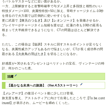
うバトルマスターなどに近い面があるか。
一方、上限解放すると攻撃時確率で与ダメ上昇と多段技と相性のいい
特技ダメージ+100、炎属性特技+50に加え、常時チャージタイム-10秒
を得るので火力面では圧倒的に使いやすくなる。
更に武器で
【輝天のつるぎ】
及び
【レオンソード】
を装備させるか、
プレイヤーがチャージタイム短縮を渡せば、紅蓮の衣も10秒の延長も
相まって大半維持できるようになり、CTの問題はほとんど解決でき
る。
ただし、この場合は【協調】スキルに回すスキルポイントが足りなく
なる。炎属性威力アップもあるので悩ましいが、CTが長く成功率の問
題がある
【火炎鳥の羽ばたき】
を切ることになるか。
好感度が+30されるプレゼントはペリドットの宝石、ヴィンテージの時
計、何かのごった煮。
活躍
【遥かなる未来への旅路】
（Ver.4.5ストーリー）
【メレアーデ】
の復活イベント後に少しだけ登場。
旅支度を整え、アストルティアに向けて出発したところで
【To be cont
inued】
が表示され、ムービーを締めくくった。