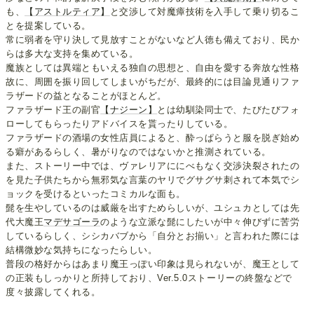
も、
【アストルティア】
と交渉して対魔瘴技術を入手して乗り切るこ
とを提案している。
常に弱者を守り決して見放すことがないなど人徳も備えており、民か
らは多大な支持を集めている。
魔族としては異端ともいえる独自の思想と、自由を愛する奔放な性格
故に、周囲を振り回してしまいがちだが、最終的には目論見通りファ
ラザードの益となることがほとんど。
ファラザード王の副官
【ナジーン】
とは幼馴染同士で、たびたびフォ
ローしてもらったりアドバイスを貰ったりしている。
ファラザードの酒場の女性店員によると、酔っぱらうと服を脱ぎ始め
る癖があるらしく、暑がりなのではないかと推測されている。
また、ストーリー中では、ヴァレリアににべもなく交渉決裂されたの
を見た子供たちから無邪気な言葉のヤリでグサグサ刺されて本気でシ
ョックを受けるといったコミカルな面も。
髭を生やしているのは威厳を出すためらしいが、ユシュカとしては先
代大魔王
マデサゴーラ
のような立派な髭にしたいが中々伸びずに苦労
しているらしく、シシカバブから「自分とお揃い」と言われた際には
結構微妙な気持ちになったらしい。
普段の格好からはあまり魔王っぽい印象は見られないが、魔王として
の正装もしっかりと所持しており、Ver.5.0ストーリーの終盤などで
度々披露してくれる。