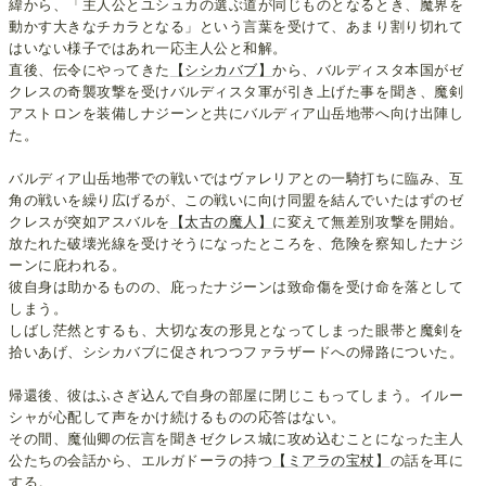
緯から、「主人公とユシュカの選ぶ道が同じものとなるとき、魔界を
動かす大きなチカラとなる」という言葉を受けて、あまり割り切れて
はいない様子ではあれ一応主人公と和解。
直後、伝令にやってきた
【シシカバブ】
から、バルディスタ本国がゼ
クレスの奇襲攻撃を受けバルディスタ軍が引き上げた事を聞き、魔剣
アストロンを装備しナジーンと共にバルディア山岳地帯へ向け出陣し
た。
バルディア山岳地帯での戦いではヴァレリアとの一騎打ちに臨み、互
角の戦いを繰り広げるが、この戦いに向け同盟を結んでいたはずのゼ
クレスが突如アスバルを
【太古の魔人】
に変えて無差別攻撃を開始。
放たれた破壊光線を受けそうになったところを、危険を察知したナジ
ーンに庇われる。
彼自身は助かるものの、庇ったナジーンは致命傷を受け命を落として
しまう。
しばし茫然とするも、大切な友の形見となってしまった眼帯と魔剣を
拾いあげ、シシカバブに促されつつファラザードへの帰路についた。
帰還後、彼はふさぎ込んで自身の部屋に閉じこもってしまう。イルー
シャが心配して声をかけ続けるものの応答はない。
その間、魔仙卿の伝言を聞きゼクレス城に攻め込むことになった主人
公たちの会話から、エルガドーラの持つ
【ミアラの宝杖】
の話を耳に
する。