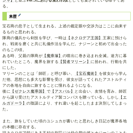
シャ】
と並ぶ
Ver.5における浚われ役
としても愛されている様子であ
る。
来歴
宝石商の息子として生まれる。上述の鑑定眼や交渉力はここに由来す
るものと思われる。
隊商の傭兵から剣技を学び、一時は
【ネクロデア王国】
王家に預けら
れ、戦術を磨くと共に礼儀作法を学んだ。ナジーンと初めて出会った
のもこの頃。
ある時、父親の隊商が
【魔瘴塚】
の噴出に巻き込まれ全滅。途方に暮
れていたところ、魔界を旅する
【賢者マリーン】
に拾われ、行動を共
にした。
マリーンのことは「師匠」と呼び慕い、
【宝石魔術】
を彼女から学ん
だ他、思想にも多大な影響を受け、彼女が語ってくれたアストルティ
アの各地を自由に旅することに憧れるようになる。
後に
【ゼクレス魔導国】
で
【アスバル】
と出会い、友情を育み、師匠
から譲り受けたアストルティア製コンパスを贈っている。しかし
【エ
ルガドーラ】
の陰謀により、すれ違いを起こしたまま決別してしまっ
た。
また、旅をしていた頃のユシュカが書いたと思わしき日記が魔界各地
の本棚に存在する。
旧ネクロデア領にある王妃の別荘には幼少期の彼とナジーンのことを