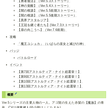
【勇者復活】（Ver.5.3ストーリー）
【神の覚醒】（Ver.5.4ストーリー）
【闇の根源】（Ver.5.5前期ストーリー）
【闇の根源】（Ver.5.5後期ストーリー）
【異界アスタルジア】
【王冠を継ぐ者たち】(Ver.7.3ストーリー)
【扉の向こうへ】（Ver.7.6前期）
攻略
「魔王ユシュカ」（いばらの巫女と滅びの神）
バッジ
バトルロード
イベント
【第7回アストルティア・ナイト総選挙！】
【第9回アストルティア・ナイト総選挙！】
【第10回アストルティア・ナイト総選挙！】
【第13回アストルティア・ナイト総選挙！】
概要
Ver.5シリーズの主要人物の一人。アゴ髭の生えた赤髪の
【魔族】
の青
年。
CVは伊東健人
(幼少期はふじたまみ)。