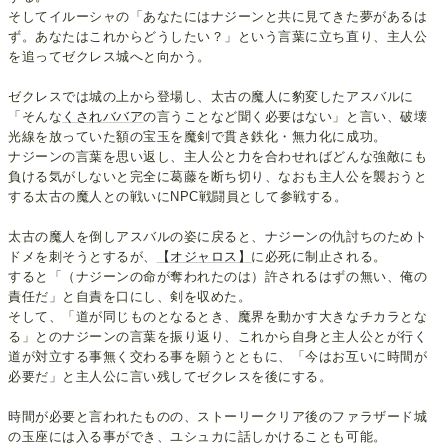
そしてイルーシャの「あなたにはナジーンと共に見てきた夢があるは
ず。あなたはこれからどうしたい？」という言葉に立ち直り、主人公
を追ってゼクレス城へと向かう。
ゼクレスでは城の上から登場し、太古の魔人に豹変したアスバルに
「そんな
くされババア
の言うことなど聞く必要はない」と言い、破壊
光線を放っていた額の宝玉を魔剣で貫き鉄化・無力化に成功。
ナジーンの言葉を思い返し、主人公と力を合わせればどんな強敵にも
負ける気がしないと完全に葛藤を断ち切り、なおも主人公を襲おうと
する太古の魔人との戦いにNPC戦闘員として参戦する。
太古の魔人を倒しアスバルの姿に戻ると、ナジーンの仇討ちのためト
ドメを刺そうとするが、
【オジャロス】
に必死に制止される。
すると「（ナジーンの命が奪われたのは）許されるはずの無い、俺の
責任だ」と自責を口にし、剣を収めた。
そして、「道が同じものとなるとき、魔界を動かす大きなチカラとな
る」とのナジーンの言葉を振り返り、これから自身と主人公とが行く
道が対立する事無く交わる事を願うとともに、「今はお互いに時間が
必要だ」と主人公に言い残してゼクレスを後にする。
時間が必要と言われたものの、ストーリークリア後のファラザード城
の玉座には入る事ができ、ユシュカに話しかけることも可能。