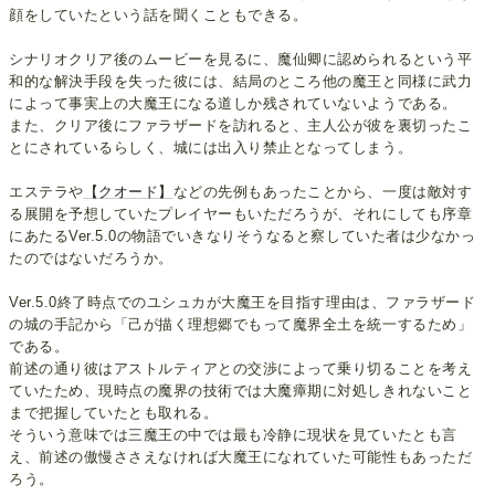
顔をしていたという話を聞くこともできる。
シナリオクリア後のムービーを見るに、魔仙卿に認められるという平
和的な解決手段を失った彼には、結局のところ他の魔王と同様に武力
によって事実上の大魔王になる道しか残されていないようである。
また、クリア後にファラザードを訪れると、主人公が彼を裏切ったこ
とにされているらしく、城には出入り禁止となってしまう。
エステラや
【クオード】
などの先例もあったことから、一度は敵対す
る展開を予想していたプレイヤーもいただろうが、それにしても序章
にあたるVer.5.0の物語でいきなりそうなると察していた者は少なかっ
たのではないだろうか。
Ver.5.0終了時点でのユシュカが大魔王を目指す理由は、ファラザード
の城の手記から「己が描く理想郷でもって魔界全土を統一するため」
である。
前述の通り彼はアストルティアとの交渉によって乗り切ることを考え
ていたため、現時点の魔界の技術では大魔瘴期に対処しきれないこと
まで把握していたとも取れる。
そういう意味では三魔王の中では最も冷静に現状を見ていたとも言
え、前述の傲慢ささえなければ大魔王になれていた可能性もあっただ
ろう。