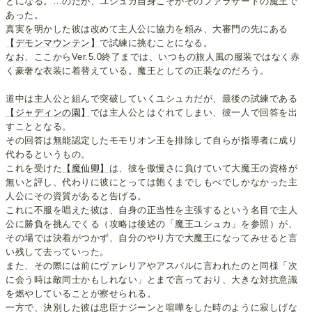
とになる。…のだが、ユシュカ自身こそがそのファラザードの魔王で
あった。
真実を明かした彼は改めて主人公に協力を頼み、大審門の先にある
【デモンマウンテン】
で試練に挑むことになる。
なお、ここからVer.5.0終了までは、いつもの旅人風の服装ではなく赤
く豪奢な衣装に着替えている。魔王としての正装なのだろう。
道中は主人公と組んで突破していくユシュカだが、最後の試練である
【ジャディンの園】
では主人公とはぐれてしまい、彼一人で回答を出
すこととなる。
その回答は無能認定したモモリオン王を排除して自らが指導者に成り
代わるというもの。
これを受けた
【魔仙卿】
は、彼を傲慢さに負けていて大魔王の資格が
無いと評し、代わりに彼にとっては飽くまでしもべでしかなかった主
人公にその資質があると告げる。
これに不服を唱えた彼は、自身の正当性を主張するという名目で主人
公に勝負を挑んでくる（攻略は後述の「魔王ユシュカ」を参照）が、
その場では決着がつかず、自分のやり方で大魔王になってみせると言
い残して去っていった。
また、その際には前にヴァレリアやアスバルに言われたのと同様「次
に会う時は敵同士かもしれない」とまで言っており、大きな対抗意識
を燃やしていることが察せられる。
一方で、決別した彼は忠臣ナジーンと喧嘩をした時のように寂しげな