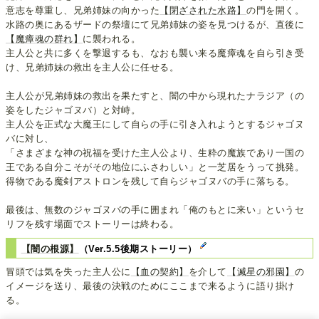
意志を尊重し、兄弟姉妹の向かった
【閉ざされた水路】
の門を開く。
水路の奥にあるザードの祭壇にて兄弟姉妹の姿を見つけるが、直後に
【魔瘴魂の群れ】
に襲われる。
主人公と共に多くを撃退するも、なおも襲い来る魔瘴魂を自ら引き受
け、兄弟姉妹の救出を主人公に任せる。
主人公が兄弟姉妹の救出を果たすと、闇の中から現れたナラジア（の
姿をしたジャゴヌバ）と対峙。
主人公を正式な大魔王にして自らの手に引き入れようとするジャゴヌ
バに対し、
「さまざまな神の祝福を受けた主人公より、生粋の魔族であり一国の
王である自分こそがその地位にふさわしい」と一芝居をうって挑発。
得物である魔剣アストロンを残して自らジャゴヌバの手に落ちる。
最後は、無数のジャゴヌバの手に囲まれ「俺のもとに来い」というセ
リフを残す場面でストーリーは終わる。
【闇の根源】
（Ver.5.5後期ストーリー）
冒頭では気を失った主人公に
【血の契約】
を介して
【滅星の邪園】
の
イメージを送り、最後の決戦のためにここまで来るように語り掛け
る。