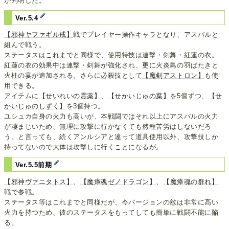
が判明した。
Ver.5.4
【邪神ヤファギル戒】
戦でプレイヤー操作キャラとなり、アスバルと
組んで戦う。
ステータスはこれまでと同様で、使用特技は連撃・剣舞・紅蓮の衣。
紅蓮の衣の効果中は連撃・剣舞が強化され、更に火炎鳥の羽ばたきと
火柱の宴が追加される。さらに必殺技として
【魔剣アストロン】
も使
用できる。
アイテムに
【せいれいの霊薬】
、
【せかいじゅの葉】
を5個ずつ、
【せ
かいじゅのしずく】
を3個持つ。
ユシュカ自身の火力も高いが、本戦闘ではそれ以上にアスバルの火力
が凄まじいため、無理に攻撃に行かなくても然程苦労はしないだろ
う。と言っても、続くアンルシアと違って道具使用以外、攻撃技しか
持ってないので大体は攻撃しに行くことになるが。
Ver.5.5前期
【邪神ヴァニタトス】
、
【魔瘴魂ゼノドラゴン】
、
【魔瘴魂の群れ】
戦で参戦。
ステータス等はこれまでと同様だが、今バージョンの敵は非常に高い
火力を持つため、彼のステータスをもってしても簡単に戦闘不能に陥
る。