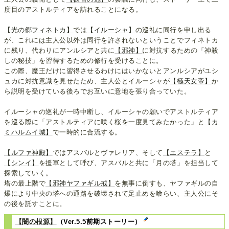
度目のアストルティアを訪れることになる。
【光の郷フィネトカ】
では
【イルーシャ】
の巡礼に同行を申し出る
が、これには主人公以外は同行を許されないということでフィネトカ
に残り、代わりにアンルシアと共に
【邪神】
に対抗するための「神殺
しの秘技」を習得するための修行を受けることに。
この際、魔王だけに習得させるわけにはいかないとアンルシアがユシ
ュカに対抗意識を見せたため、主人公とイルーシャが
【極天女帝】
か
ら説明を受けている後ろでお互いに意地を張り合っていた。
イルーシャの巡礼が一時中断し、イルーシャの願いでアストルティア
を巡る際に「アストルティアに咲く桜を一度見てみたかった」と
【カ
ミハルムイ城】
で一時的に合流する。
【ルファ神殿】
ではアスバルとヴァレリア、そして
【エステラ】
と
【シンイ】
を援軍として呼び、アスバルと共に「月の塔」を担当して
探索していく。
塔の最上階で
【邪神ヤファギル戒】
を無事に倒すも、ヤファギルの自
爆により中央の塔への通路を破壊されて足止めを喰らい、主人公にそ
の後を託すことに。
【闇の根源】
（Ver.5.5前期ストーリー）