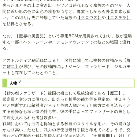
尖った耳とその上に突き出したツノは紛れもなく魔族のものだが、人
間に近い肌の色に金色の瞳を持つなど、魔族らしからぬ外見要素も多
い。この辺りは先に登場していた竜族の
【クロウズ】
や
【エステラ】
を彷彿とさせる。
なお、
【魔界の風雲児】
という専用BGMが用意されており、彼が登場
する一部イベントシーンや、デモンマウンテンでの彼との戦闘で流れ
る。
アストルティア秘聞録によると、名前に関しては複数の候補から
【堀
井雄二】
が選び、その候補内にはナジーン、ファラザード、ジルガモ
ットも存在していたとのこと。
人物
【砂の都ファラザード】
建国の祖にして現統治者である
【魔王】
。
鑑定眼と交渉力に優れる。出会った相手の能力等を見定め、使えそう
だと判断すれば敵対者だろうと危険人物だろうと味方に引き込もうと
する
節操なし
深い懐の持ち主。彼の手によってファラザードの民とし
て迎え入れられた者は数多い。
戦闘においては曲刀を得物とする独自のスタイルを用い、その能力は
かなり高い。ただし、武力の行使は最終手段と考えているようで、交
渉などの平和的な解決手段を好む傾向がある。
【大魔瘴期】
に対して