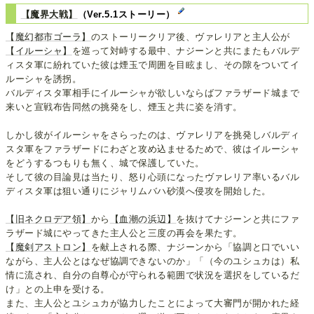
【魔界大戦】
（Ver.5.1ストーリー）
【魔幻都市ゴーラ】
のストーリークリア後、ヴァレリアと主人公が
【イルーシャ】
を巡って対峙する最中、ナジーンと共にまたもバルデ
ィスタ軍に紛れていた彼は煙玉で周囲を目眩まし、その隙をついてイ
ルーシャを誘拐。
バルディスタ軍相手にイルーシャが欲しいならばファラザード城まで
来いと宣戦布告同然の挑発をし、煙玉と共に姿を消す。
しかし彼がイルーシャをさらったのは、ヴァレリアを挑発しバルディ
スタ軍をファラザードにわざと攻め込ませるためで、彼はイルーシャ
をどうするつもりも無く、城で保護していた。
そして彼の目論見は当たり、怒り心頭になったヴァレリア率いるバル
ディスタ軍は狙い通りにジャリムバハ砂漠へ侵攻を開始した。
【旧ネクロデア領】
から
【血潮の浜辺】
を抜けてナジーンと共にファ
ラザード城にやってきた主人公と三度の再会を果たす。
【魔剣アストロン】
を献上される際、ナジーンから「協調と口でいい
ながら、主人公とはなぜ協調できないのか」「（今のユシュカは）私
情に流され、自分の自尊心が守られる範囲で状況を選択をしているだ
け」との上申を受ける。
また、主人公とユシュカが協力したことによって大審門が開かれた経