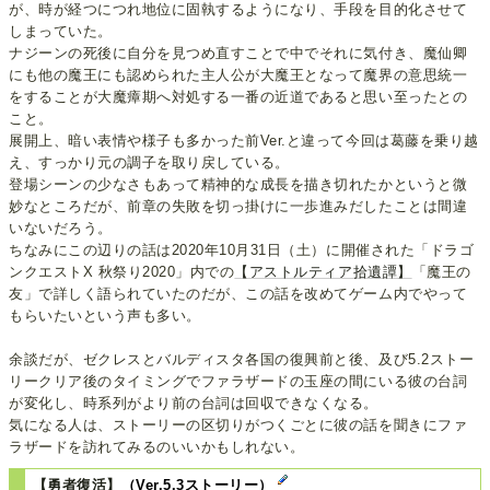
が、時が経つにつれ地位に固執するようになり、手段を目的化させて
しまっていた。
ナジーンの死後に自分を見つめ直すことで中でそれに気付き、魔仙卿
にも他の魔王にも認められた主人公が大魔王となって魔界の意思統一
をすることが大魔瘴期へ対処する一番の近道であると思い至ったとの
こと。
展開上、暗い表情や様子も多かった前Ver.と違って今回は葛藤を乗り越
え、すっかり元の調子を取り戻している。
登場シーンの少なさもあって精神的な成長を描き切れたかというと微
妙なところだが、前章の失敗を切っ掛けに一歩進みだしたことは間違
いないだろう。
ちなみにこの辺りの話は2020年10月31日（土）に開催された「ドラゴ
ンクエストX 秋祭り2020」内での
【アストルティア拾遺譚】
「魔王の
友」で詳しく語られていたのだが、この話を改めてゲーム内でやって
もらいたいという声も多い。
余談だが、ゼクレスとバルディスタ各国の復興前と後、及び5.2ストー
リークリア後のタイミングでファラザードの玉座の間にいる彼の台詞
が変化し、時系列がより前の台詞は回収できなくなる。
気になる人は、ストーリーの区切りがつくごとに彼の話を聞きにファ
ラザードを訪れてみるのいいかもしれない。
【勇者復活】
（Ver.5.3ストーリー）