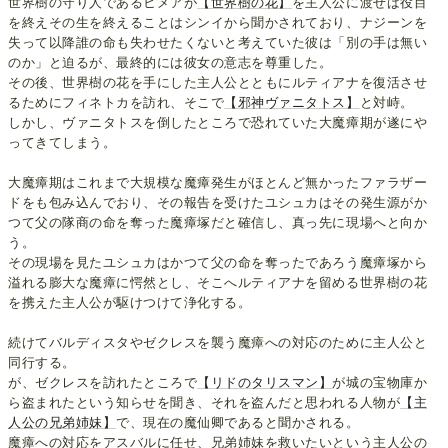
世界樹の守り人であるヒメアが
【世界樹の花】
を主人公に渡せば役目
を終えその生を終えることはシンイから聞かされており、ナジーンを
失って以降誰の命も失わせたくないと考えていた彼は「別の手は無い
のか」と迫るが、最終的には彼女の意志を尊重した。
その後、世界樹の花を手にした主人公とともにルティアナを復活させ
るためにフィネトカを訪れ、そこで
【邪神ヴァニタトス】
と対峙。
しかし、ヴァニタトスを倒したところで恐れていた大魔瘴期が遂にや
ってきてしまう。
大魔瘴期はこれまで大規模な魔瘴発生がほとんど無かったファラザー
ドをも包み込んでおり、その報告を受けたユシュカはその発生源がか
つて父の隊商の命を奪った魔瘴塚だと確信し、真っ先に現場へと向か
う。
その現場を見たユシュカはかつて父の命を奪ったであろう魔瘴塚から
溢れる膨大な魔瘴に愕然とし、そこへルティアナを留める世界樹の花
を携えた主人公が駆けつけて浄化する。
続けてバルディスタやゼクレスを襲う魔瘴への対応のために主人公と
同行する。
が、ゼクレスを訪れたところで
【リドのタリスマン】
が城の宝物庫か
ら盗まれたという知らせを聞き、それを盗んだと思われる人物が
【主
人公の兄弟姉妹】
で、現在の魔仙卿であると聞かされる。
魔瘴への対応をアスバルに任せ、兄弟姉妹を救いたいという主人公の