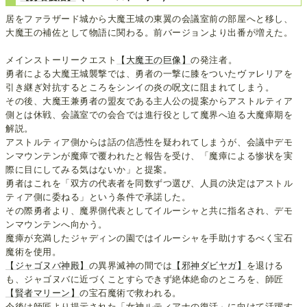
居をファラザード城から大魔王城の東翼の会議室前の部屋へと移し、
大魔王の補佐として物語に関わる。前バージョンより出番が増えた。
メインストーリークエスト
【大魔王の巨像】
の発注者。
勇者による大魔王城襲撃では、勇者の一撃に膝をついたヴァレリアを
引き継ぎ対抗するところをシンイの炎の呪文に阻まれてしまう。
その後、大魔王兼勇者の盟友である主人公の提案からアストルティア
側とは休戦、会議室での会合では進行役として魔界へ迫る大魔瘴期を
解説。
アストルティア側からは話の信憑性を疑われてしまうが、会議中デモ
ンマウンテンが魔瘴で覆われたと報告を受け、「魔瘴による惨状を実
際に目にしてみる気はないか」と提案。
勇者はこれを「双方の代表者を同数ずつ選び、人員の決定はアストル
ティア側に委ねる」という条件で承諾した。
その際勇者より、魔界側代表としてイルーシャと共に指名され、デモ
ンマウンテンへ向かう。
魔瘴が充満したジャディンの園ではイルーシャを手助けするべく宝石
魔術を使用。
【ジャゴヌバ神殿】
の異界滅神の間では
【邪神ダビヤガ】
を退ける
も、ジャゴヌバに近づくことすらできず絶体絶命のところを、師匠
【賢者マリーン】
の宝石魔術で救われる。
今後は師匠より提示された「女神ルティアナの復活」に向けて活躍す