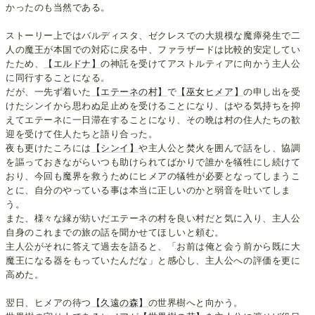
かったのも当然である。
ストーリー上ではバルディスタ、ゼクレスでの大規模な魔瘴発生で二
人の魔王が本国での対応に戻る中、ファラザードは比較的安定してい
たため、
【エルドナ】
の神託を受けてアストルティアに向かう主人公
に同行することになる。
だが、一先ず着いた
【エテーネの村】
で
【巫女ヒメア】
の申し出を受
けたシンイから思わぬ足止めを受けることになり、はやる気持ちを抑
えてエテーネに一日滞在することになり、その晩は村の住人たちの歓
迎を受けて住人たちと語り合った。
夜も更けたころには
【シンイ】
や主人公と焚火を囲んで話をし、協調
を謳っておきながらいつも助けられてばかりで誰かを犠牲にし続けて
おり、今回も魔界を救うためにヒメアの犠牲が必要となってしまうこ
とに、自分のやっている事は本当に正しいのかと弱音を吐いてしま
う。
また、様々な縁が紡いだエテーネの村を良い村だと気に入り、主人公
自身のこれまでの旅の話を聞かせてほしいと頼む。
主人公がそれに答えて過去を語ると、「お前は俺と会う前から既に大
魔王になる器をもっていたんだな」と感心し、主人公への評価を更に
高めた。
翌日、ヒメアの待つ
【久遠の森】
の世界樹へと向かう。