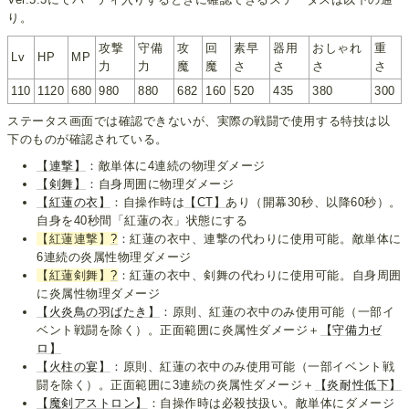
り。
攻撃
守備
攻
回
素早
器用
おしゃれ
重
Lv
HP
MP
力
力
魔
魔
さ
さ
さ
さ
110
1120
680
980
880
682
160
520
435
380
300
ステータス画面では確認できないが、実際の戦闘で使用する特技は以
下のものが確認されている。
【連撃】
：敵単体に4連続の物理ダメージ
【剣舞】
：自身周囲に物理ダメージ
【紅蓮の衣】
：自操作時は
【CT】
あり（開幕30秒、以降60秒）。
自身を40秒間「紅蓮の衣」状態にする
【紅蓮連撃】
?
：紅蓮の衣中、連撃の代わりに使用可能。敵単体に
6連続の炎属性物理ダメージ
【紅蓮剣舞】
?
：紅蓮の衣中、剣舞の代わりに使用可能。自身周囲
に炎属性物理ダメージ
【火炎鳥の羽ばたき】
：原則、紅蓮の衣中のみ使用可能（一部イ
ベント戦闘を除く）。正面範囲に炎属性ダメージ＋
【守備力ゼ
ロ】
【火柱の宴】
：原則、紅蓮の衣中のみ使用可能（一部イベント戦
闘を除く）。正面範囲に3連続の炎属性ダメージ＋
【炎耐性低下】
【魔剣アストロン】
：自操作時は必殺技扱い。敵単体にダメージ