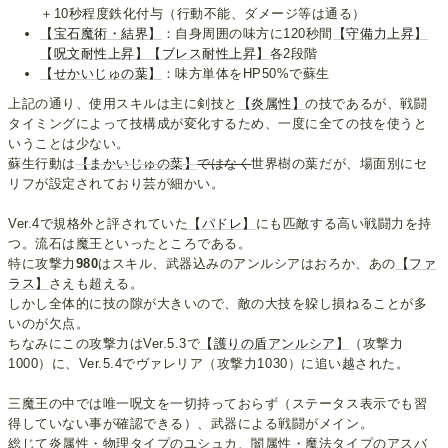
＋10秒程度鉄化付与（行動不能、ダメージ等は通る）
【宝石魔術・結界】
：自身周囲の味方に120秒間
【守備力上昇】
【呪文耐性上昇】
【ブレス耐性上昇】
各2段階
【せかいじゅの葉】
：味方単体をHP50%で蘇生
上記の通り、使用スキルは主に剣技と
【炎属性】
の技であるが、戦闘
タイミングによって技構成が変化するため、一度に全ての技を使うと
いうことは少ない。
蘇生行動は
【まかいじゅの葉】
ではなく
世界樹の葉だが、場面別にセ
リフが設定されており芸が細かい。
Ver.4で規格外と評されていた
【パドレ】
にも匹敵する高い戦闘力を持
つ。流石は魔王といったところである。
特に攻撃力
980
はスキル、武器込みのアンルシアはおろか、あの
【ファ
ラス】
さえも超える。
しかし全体的に技の隙が大きいので、敵の大技を躱し損ねることが多
いのが欠点。
ちなみにこの攻撃力はVer.5.3で
【護りの盾アンルシア】
（攻撃力
1000）に、Ver.5.4でヴァレリア（攻撃力1030）に追い越された。
三魔王の中では唯一呪文を一切持っておらず（ステータス表示でも習
得していない事が確認できる）、武器による戦闘がメイン。
総じて炎属性・物理タイプのユシュカ、闇属性・魔法タイプのアスバ