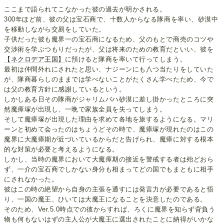
ここまで語られてこなかった彼の過去が明かされる。
300年ほど前、彼の父は宝石商で、十数人からなる隊商を率い、砂漠中
を移動しながら交易をしていた。
子供だった彼も魔界一の宝石商になるため、父のもとで商売のコツや
交渉術を学ぶつもりだったが、父は将来のための教育だといい、彼を
【ネクロデア王国】
に預けると隊商を率いて行ってしまう。
最初は仲間外れにされたと思い、ナジーンにも八つ当たりをしていた
が、隊商暮らしのままでは学べないことがたくさん学べたため、今で
は父の教育方針に感謝しているという。
しかしある日その隊商がジャリムバハ砂漠に差し掛かったところに突
然魔瘴塚が出現し、一晩で家族全員を失ってしまう。
そして魔瘴塚が出現した理由を求めて各地を旅するようになる。マリ
ーンと初めて会ったのはちょうどその時で、魔瘴塚が現れたのはこの
魔界に大魔瘴期が近づいているからだと告げられ、魔瘴に対する根本
的な対策が必要と考えるようになる。
しかし、当時の魔界において大魔瘴期の接近を警戒する者は殆どおら
ず、一介の宝石商でしかない身分も相まってどの国でもまともに相手
にされなかった。
彼はこの時の絶望から自身の主張を通すには発言力が必要であると悟
り、一国の魔王、ひいては大魔王になることを決意したのである。
そのため、Ver.5.0時点での彼からすれば、ろくに魔界を知らず背負う
物も何もないはずの主人公が大魔王に選出されたことに納得がいかな