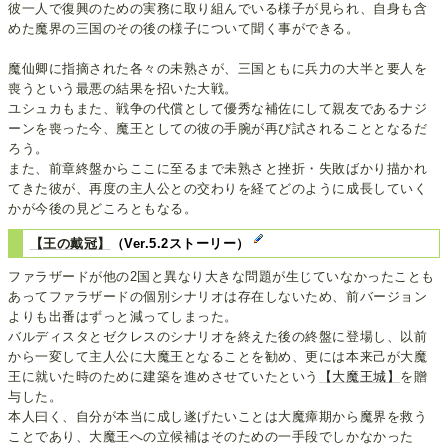
彼一人で復興のための実務に取り組んでいる様子が見られ、自身も含
めた魔界の三国のその後の様子について聞く事ができる。
魔仙卿に指摘された各々の未熟さが、三国ともに兵力の大半と要人を
喪うという最悪の結果を招いた大戦。
ユシュカもまた、戦争の代償として優秀な補佐にして親友であるナジ
ーンを喪った今、魔王としての彼の手腕が再び試されることとなるだ
ろう。
また、前章終盤からここに至るまで未熟さと挫折・失敗ばかり描かれ
てきた彼が、再度の主人公との交わりを経てどのように成長していく
かが今後の見どころともなる。
【王の戴冠】
（Ver.5.2ストーリー）
ファラザードが他の2国と異なり大きな問題が生じていなかったことも
あってファラザードの個別シナリオは存在しないため、前バージョン
よりも出番はずっと減ってしまった。
バルディスタとゼクレスのシナリオを終えた後の終盤に登場し、以前
から一変して主人公に大魔王となることを勧め、更には本来己が大魔
王に就いた時のために建築を進めさせていたという
【大魔王城】
を贈
与した。
本人曰く、自分が本当に成し遂げたいことは大魔瘴期から魔界を救う
ことであり、大魔王への立候補はそのための一手段でしかなかった