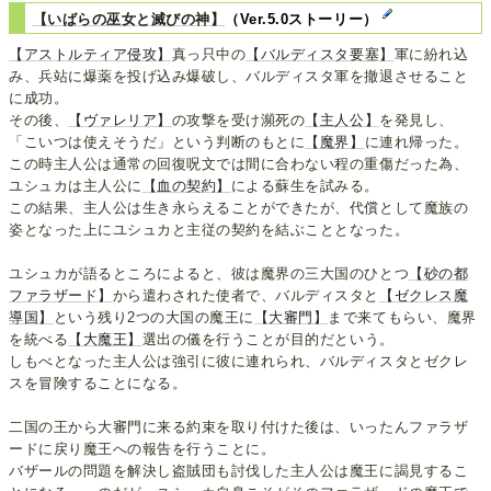
【いばらの巫女と滅びの神】
（Ver.5.0ストーリー）
【アストルティア侵攻】
真っ只中の
【バルディスタ要塞】
軍に紛れ込
み、兵站に爆薬を投げ込み爆破し、バルディスタ軍を撤退させること
に成功。
その後、
【ヴァレリア】
の攻撃を受け瀕死の
【主人公】
を発見し、
「こいつは使えそうだ」という判断のもとに
【魔界】
に連れ帰った。
この時主人公は通常の回復呪文では間に合わない程の重傷だった為、
ユシュカは主人公に
【血の契約】
による蘇生を試みる。
この結果、主人公は生き永らえることができたが、代償として魔族の
姿となった上にユシュカと主従の契約を結ぶこととなった。
ユシュカが語るところによると、彼は魔界の三大国のひとつ
【砂の都
ファラザード】
から遣わされた使者で、バルディスタと
【ゼクレス魔
導国】
という残り2つの大国の魔王に
【大審門】
まで来てもらい、魔界
を統べる
【大魔王】
選出の儀を行うことが目的だという。
しもべとなった主人公は強引に彼に連れられ、バルディスタとゼクレ
スを冒険することになる。
二国の王から大審門に来る約束を取り付けた後は、いったんファラザ
ードに戻り魔王への報告を行うことに。
バザールの問題を解決し盗賊団も討伐した主人公は魔王に謁見するこ