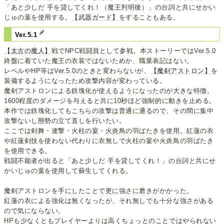
「あと少しだ 手を貸してくれ！（魔王判明後）」の台詞と共にせかい
じゅの葉を使用する。
【武器ガード】
をすることもある。
Ver.5.1
【太古の魔人】
戦でNPC戦闘員として参戦。本ストーリーではVer.5.0
終盤に着ていた魔王の衣装ではないためか、職業表記はない。
レベルやHP等はVer.5.0のときと変わらないが、
【魔剣アストロン】
を
装備するようになったため攻撃内容が変わっている。
魔剣アストロンによる鉄塊化が使えるようになったのが大きな特徴。
1600程度のダメージを与えると共に10秒ほど強制的に動きを止める。
本作では鉄塊化してもこちらの攻撃は普通に通るので、その間に集中
攻撃ないし態勢の立て直しを行いたい。
ここでは剣舞・連撃・火柱の宴・火炎鳥の羽ばたきを使用。紅蓮の衣
や紅蓮剣技を使わない代わりに衣無しで火柱の宴や火炎鳥の羽ばたき
を使用できる。
戦闘不能者が出ると「あと少しだ 手を貸してくれ！」の台詞と共にせ
かいじゅの葉を使用して蘇生してくれる。
魔剣アストロンを手にしたことで更に強さに磨きがかかった。
紅蓮の衣による強化は無くなったが、それ無しでも十分な強さがある
ので気にならない。
HPも少なくともプレイヤーよりは高くちょっとのことではやられない