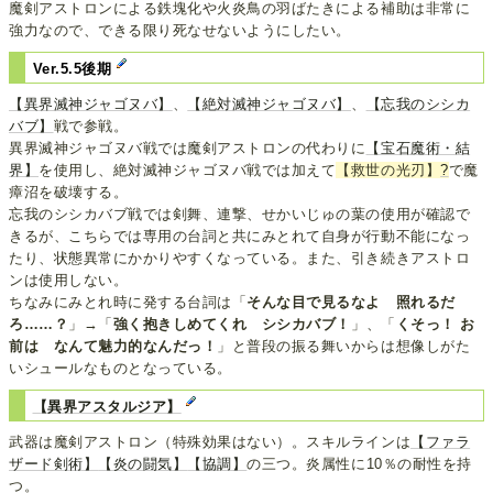
魔剣アストロンによる鉄塊化や火炎鳥の羽ばたきによる補助は非常に
強力なので、できる限り死なせないようにしたい。
Ver.5.5後期
【異界滅神ジャゴヌバ】
、
【絶対滅神ジャゴヌバ】
、
【忘我のシシカ
バブ】
戦で参戦。
異界滅神ジャゴヌバ戦では魔剣アストロンの代わりに
【宝石魔術・結
界】
を使用し、絶対滅神ジャゴヌバ戦では加えて
【救世の光刃】
?
で魔
瘴沼を破壊する。
忘我のシシカバブ戦では剣舞、連撃、せかいじゅの葉の使用が確認で
きるが、こちらでは専用の台詞と共にみとれて自身が行動不能になっ
たり、状態異常にかかりやすくなっている。また、引き続きアストロ
ンは使用しない。
ちなみにみとれ時に発する台詞は「
そんな目で見るなよ 照れるだ
ろ……？
」→「
強く抱きしめてくれ シシカバブ！
」、「
くそっ！ お
前は なんて魅力的なんだっ！
」と普段の振る舞いからは想像しがた
いシュールなものとなっている。
【異界アスタルジア】
武器は魔剣アストロン（特殊効果はない）。スキルラインは
【ファラ
ザード剣術】
【炎の闘気】
【協調】
の三つ。炎属性に10％の耐性を持
つ。