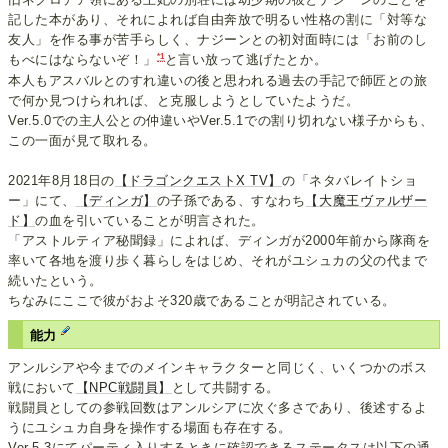
記した本があり、それによれば自由奔放で明るい性格の割に「対等な
友人」を作る事が苦手らしく、ナジーンとの初対面時には「お前のし
*1
もべにはならないぞ！」
と言い放って逃げたとか。
本人もアスバルとのすれ違いの後と思われる過去の手記で師匠との旅
で何か見つけられれば、と克服しようとしていたようだ。
Ver.5.0での主人公との仲違いやVer.5.1での割り切れない様子からも、
この一面が見て取れる。
2021年8月18日の
【ドラゴンクエストX TV】
の「ネタバレイトショ
ー」にて、
【ディンガ】
の子孫である、すなわち
【大魔王ヴァルザー
ド】
の血を引いていることが明言された。
「アストルティア秘聞録」によれば、ディンガが2000年前から隊商を
率いて各地を渡り歩く暮らしをはじめ、それがユシュカの父の代まで
続いたという。
ちなみにここで彼がおよそ320歳であることが明記されている。
能力
アンルシアや今までのメインキャラクターと同じく、いくつかのボス
戦において
【NPC戦闘員】
として共闘する。
戦闘員としての参戦回数はアンルシアに次ぐ多さであり、後述するよ
うにユシュカ自身を操作する場面も存在する。
Ver.5.3にてパーティ入りするときに確認できるステータスは以下の通