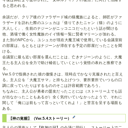
ると思われる。
余談だが、クリア後のファラザード城の猫魔族によると、師匠がファ
ラザードを訪れた際のユシュカは「借りてきたニャン（猫）のように
大人しく」、生前のナジーンがニッコニコだったという話が聞ける
他、酒場で働く女性魔族のイイ情報一覧に賢者マリーンが加わる。
また別のNPCから、ユシュカが現在大魔王城で使用している会議室前
の部屋は、もともとはナジーンが滞在する予定の部屋だったことを聞
ける。
会議室に最も近い部屋を選んだことは、亡きナジーンのように、大魔
王たる主人公を全力で助け補佐していくという覚悟の表れと推察でき
る。
Ver.5.0で指摘された彼の傲慢さは、現時点でかなり克服されたと言え
る。主人公を「大魔王サマ」と持ち上げつつ、要所要所でいつもの口
調に戻っていたりはするもののそこは許容範囲であろう。
ちなみに、主人公が勇者の盟友だったことには（ストーリー上でも話
が出なかったこともあるが）全く気付いていなかったようで、それに
関して「俺には前もって言っといてくれよ！」と苦言を呈する場面も
ある。
【神の覚醒】
（Ver.5.4ストーリー）
主人公の護衛として
【叡智の冠】
の会議に同行し、ストーリー上で二