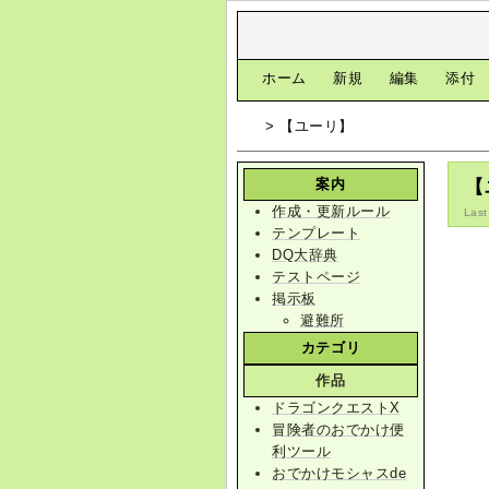
[
ホーム
|
新規
|
編集
|
添付
> 【ユーリ】
案内
【
作成・更新ルール
Last
テンプレート
DQ大辞典
テストページ
掲示板
避難所
カテゴリ
作品
ドラゴンクエストX
冒険者のおでかけ便
利ツール
おでかけモシャスde