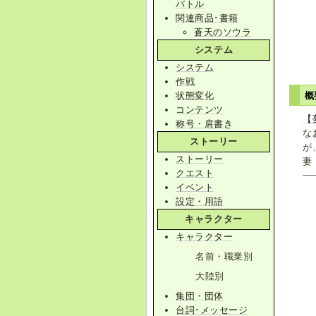
バトル
関連商品･書籍
蒼天のソウラ
システム
システム
作戦
状態変化
概
コンテンツ
【
称号・肩書き
な
ストーリー
が
ストーリー
妻
クエスト
イベント
設定・用語
キャラクター
キャラクター
名前・職業別
大陸別
集団・団体
台詞･メッセージ