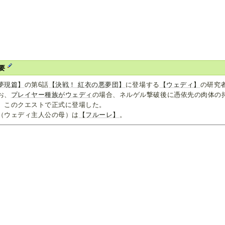
要
夢現篇】
の第6話
【決戦！ 紅衣の悪夢団】
に登場する
【ウェディ】
の研究
お、
プレイヤー種族がウェディ
の場合、ネルゲル撃破後に憑依先の肉体の
、このクエストで正式に登場した。
（ウェディ主人公の母）は
【フルーレ】
。