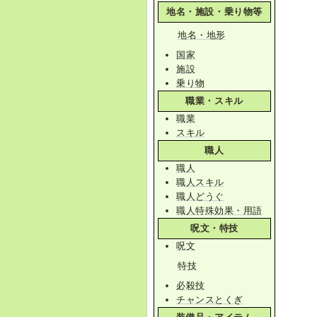
地名・施設・乗り物等
地名・地形
国家
施設
乗り物
職業・スキル
職業
スキル
職人
職人
職人スキル
職人どうぐ
職人特殊効果・用語
呪文・特技
呪文
特技
必殺技
チャンスとくぎ