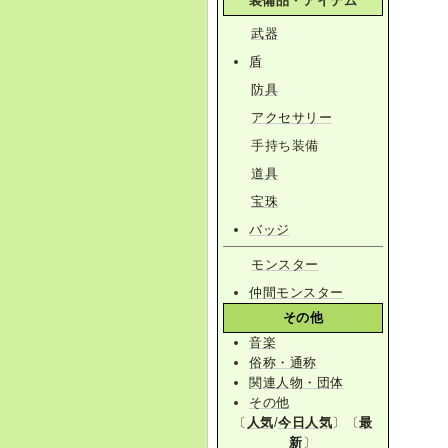
装備品・アイテム
武器
盾
防具
アクセサリー
手持ち装備
道具
宝珠
バッジ
モンスター
仲間モンスター
その他
音楽
俗称・通称
関連人物・団体
その他
〔
人気
/
今日人気
〕〔
最
新
〕