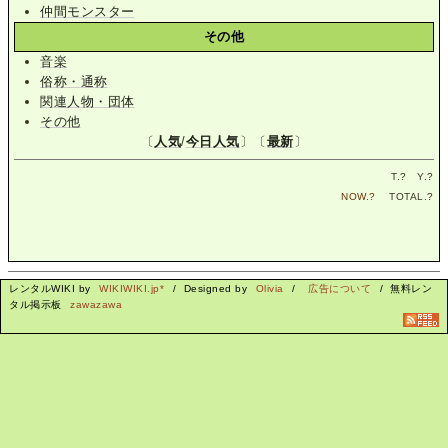
仲間モンスター
その他
音楽
俗称・通称
関連人物・団体
その他
〔
人気
/
今日人気
〕〔
最新
〕
T.
?
Y.
?
NOW.
?
TOTAL.
?
レンタルWIKI by
WIKIWIKI.jp*
/ Designed by
Olivia
/
広告について
/ 無料レン
タル掲示板
zawazawa