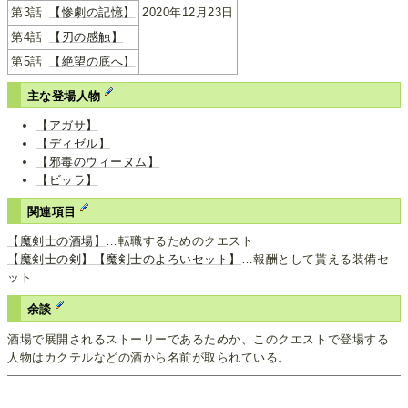
第3話
【惨劇の記憶】
2020年12月23日
第4話
【刃の感触】
第5話
【絶望の底へ】
主な登場人物
【アガサ】
【ディゼル】
【邪毒のウィーヌム】
【ビッラ】
関連項目
【魔剣士の酒場】
…転職するためのクエスト
【魔剣士の剣】
【魔剣士のよろいセット】
…報酬として貰える装備セ
ット
余談
酒場で展開されるストーリーであるためか、このクエストで登場する
人物はカクテルなどの酒から名前が取られている。