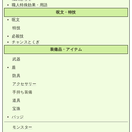
職人特殊効果・用語
呪文・特技
呪文
特技
必殺技
チャンスとくぎ
装備品・アイテム
武器
盾
防具
アクセサリー
手持ち装備
道具
宝珠
バッジ
モンスター