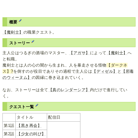
概要
【魔剣士】
の職業クエスト。
ストーリー
主人公はつるぎの酒場のマスター、
【アガサ】
によって
【魔剣士】
へ
と転職。
魔剣士とは人の心の闇から生まれ、人を暴走させる怪物
【ダークネ
ス】
?
を倒すのが役目でありその過程で主人公は
【ディゼル】
と
【邪毒
のウィーヌム】
の因縁に巻き込まれていく。
なお、ストーリーは全て
【真のレンダーシア】
内だけで進行してい
く。
クエスト一覧
タイトル
配信日
第1話
【黒き再会】
第2話
【少女の叫び】