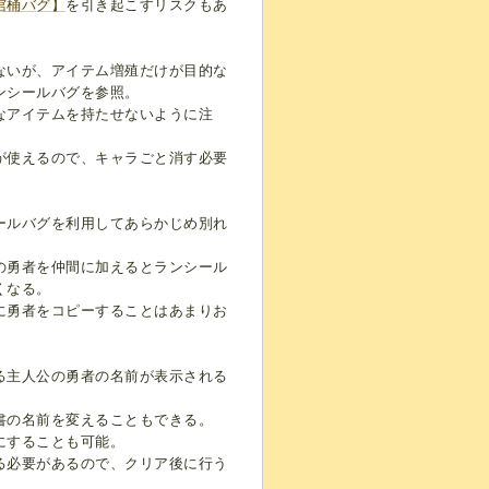
棺桶バグ】
を引き起こすリスクもあ
ないが、アイテム増殖だけが目的な
ンシールバグを参照。
なアイテムを持たせないように注
が使えるので、キャラごと消す必要
ールバグを利用してあらかじめ別れ
の勇者を仲間に加えるとランシール
くなる。
に勇者をコピーすることはあまりお
る主人公の勇者の名前が表示される
書の名前を変えることもできる。
にすることも可能。
る必要があるので、クリア後に行う