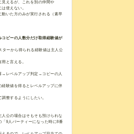
に見えるが、これを別の仲間や
には使えない。
に動いた方のみが実行される（素早
みコピーの人数分だけ取得経験値が
スターから得られる経験値は主人公
有用と言える。
算→レベルアップ判定→コピーの人
の経験値を得るとレベルアップに伴
て調整するようにしたい。
主人公の場合はそもそも預けられな
「9人パーティーになった時に8番
行えるので、レベルアップ目当ての