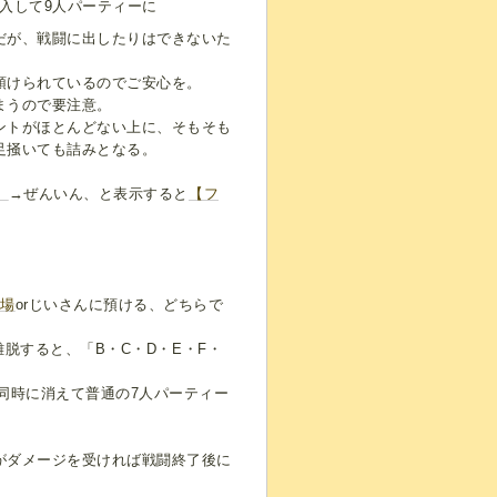
入して9人パーティーに
だが、戦闘に出したりはできないた
預けられているのでご安心を。
まうので要注意。
ントがほとんどない上に、そもそも
足掻いても詰みとなる。
】
→ぜんいん、と表示すると
【フ
酒場
orじいさんに預ける、どちらで
離脱すると、「B・C・D・E・F・
同時に消えて普通の7人パーティー
がダメージを受ければ戦闘終了後に