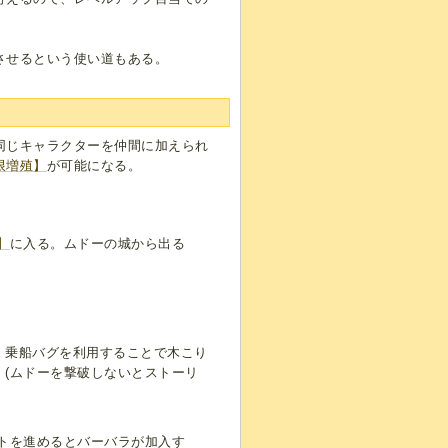
させるという使い道もある。
同じキャラクターを仲間に加えられ
限増殖】
が可能になる。
】
に入る。ムドーの城から出る
。乗船バグを利用することで木こり
。(ムドーを撃破しないとストーリ
ントを進めるとバーバラが加入す