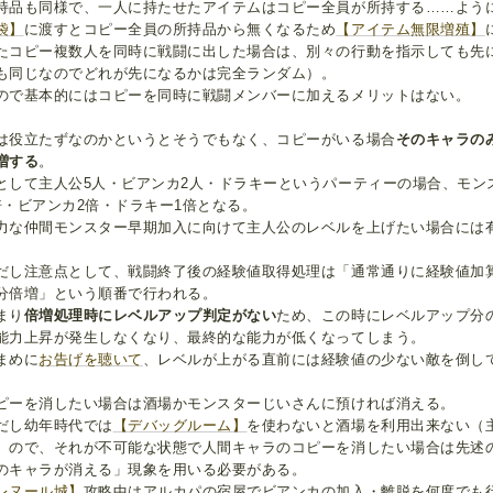
持品も同様で、一人に持たせたアイテムはコピー全員が所持する……よう
袋】
に渡すとコピー全員の所持品から無くなるため
【アイテム無限増殖】
たコピー複数人を同時に戦闘に出した場合は、別々の行動を指示しても先
も同じなのでどれが先になるかは完全ランダム）。
ので基本的にはコピーを同時に戦闘メンバーに加えるメリットはない。
は役立たずなのかというとそうでもなく、コピーがいる場合
そのキャラの
増する
。
として主人公5人・ビアンカ2人・ドラキーというパーティーの場合、モン
倍・ビアンカ2倍・ドラキー1倍となる。
力な仲間モンスター早期加入に向けて主人公のレベルを上げたい場合には
だし注意点として、戦闘終了後の経験値取得処理は「通常通りに経験値加
分倍増」という順番で行われる。
まり
倍増処理時にレベルアップ判定がない
ため、この時にレベルアップ分
能力上昇が発生しなくなり、最終的な能力が低くなってしまう。
まめに
お告げを聴いて
、レベルが上がる直前には経験値の少ない敵を倒し
ピーを消したい場合は酒場かモンスターじいさんに預ければ消える。
だし幼年時代では
【デバッグルーム】
を使わないと酒場を利用出来ない（
）ので、それが不可能な状態で人間キャラのコピーを消したい場合は先述の
のキャラが消える」現象を用いる必要がある。
レヌール城】
攻略中はアルカパの宿屋でビアンカの加入・離脱を何度でも