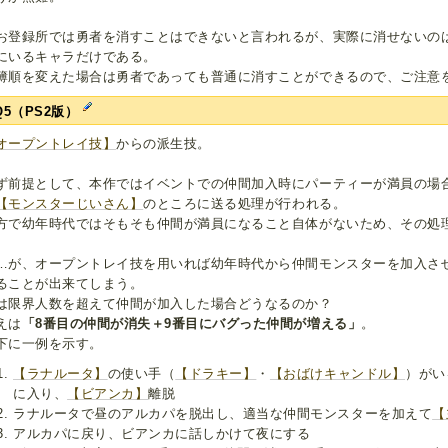
お登録所では勇者を消すことはできないと言われるが、実際に消せないの
にいるキャラだけである。
簿順を変えた場合は勇者であっても普通に消すことができるので、ご注意
Q5（PS2版）
オープントレイ技】
からの派生技。
ず前提として、本作ではイベントでの仲間加入時にパーティーが満員の場
【モンスターじいさん】
のところに送る処理が行われる。
方で幼年時代ではそもそも仲間が満員になること自体がないため、その処
…が、オープントレイ技を用いれば幼年時代から仲間モンスターを加入さ
ることが出来てしまう。
は限界人数を超えて仲間が加入した場合どうなるのか？
えは
「8番目の仲間が消失＋9番目にバグった仲間が増える」
。
下に一例を示す。
【ラナルータ】
の使い手（
【ドラキー】
・
【おばけキャンドル】
）がい
に入り、
【ビアンカ】
離脱
ラナルータで昼のアルカパを脱出し、適当な仲間モンスターを加えて
【
アルカパに戻り、ビアンカに話しかけて夜にする