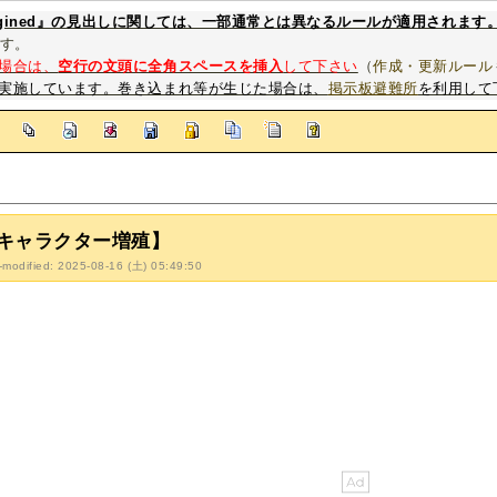
magined』の見出しに関しては、一部通常とは異なるルールが適用されます
す。
場合は、
空行の文頭に全角スペースを挿入
して下さい
（
作成・更新ルール
実施しています。巻き込まれ等が生じた場合は、
掲示板避難所
を利用して
]
キャラクター増殖】
-modified: 2025-08-16 (土) 05:49:50