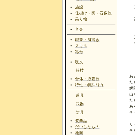
施設
仕掛け・罠・石像他
乗り物
音楽
職業・肩書き
スキル
称号
呪文
特技
あ
合体・必殺技
た
特性・特殊能力
解
出
道具
た
武器
あ
そ
防具
装飾品
リ
だいじなもの
そ
地図