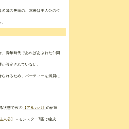
は名簿の先頭の、本来は主人公の位
を。
合、青年時代であればあぶれた仲間
理が設定されていない。
せられるため、パーティーを満員に
る状態で夜の
【アルカパ】
の宿屋
主人公】
＋モンスター7匹で編成