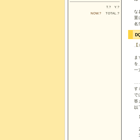
T.
?
Y.
?
な
NOW.
?
TOTAL.
?
置
名
D
【
ま
を
一
…
す
で
答
以