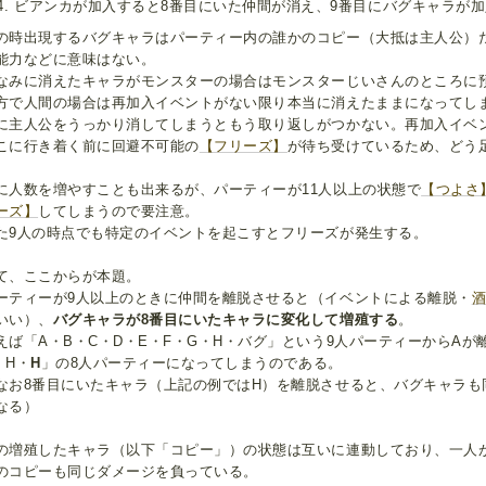
ビアンカが加入すると8番目にいた仲間が消え、9番目にバグキャラが加
の時出現するバグキャラはパーティー内の誰かのコピー（大抵は主人公）
能力などに意味はない。
なみに消えたキャラがモンスターの場合はモンスターじいさんのところに
方で人間の場合は再加入イベントがない限り本当に消えたままになってし
に主人公をうっかり消してしまうともう取り返しがつかない。再加入イベ
こに行き着く前に回避不可能の
【フリーズ】
が待ち受けているため、どう
に人数を増やすことも出来るが、パーティーが11人以上の状態で
【つよさ
ーズ】
してしまうので要注意。
た9人の時点でも特定のイベントを起こすとフリーズが発生する。
て、ここからが本題。
ーティーが9人以上のときに仲間を離脱させると（イベントによる離脱・
いい）、
バグキャラが8番目にいたキャラに変化して増殖する
。
えば「A・B・C・D・E・F・G・H・バグ」という9人パーティーからAが
・H・
H
」の8人パーティーになってしまうのである。
なお8番目にいたキャラ（上記の例ではH）を離脱させると、バグキャラも
なる）
の増殖したキャラ（以下「コピー」）の状態は互いに連動しており、一人
のコピーも同じダメージを負っている。