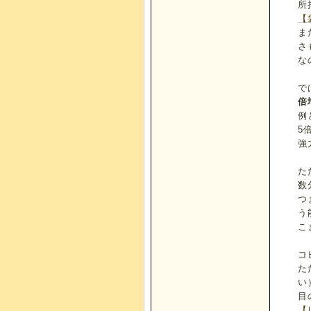
所
【
ま
さ
な
で
倍
例
5
強
た
数
つ
う
こ
コ
た
い
目
【