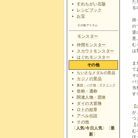
た
すれちがい石版
る
レシピブック
お宝
持
の
その他アイテム
逆
モンスター
意
む
仲間モンスター
は
スカウトモンスター
はぐれモンスター
ま
その他
て
ちいさなメダルの景品
そ
カジノの景品
バ
裏技・バグ技・テクニック
当
俗称・通称
す
関連人物・団体
ダイの大冒険
【
ロトの紋章
が
アベル伝説
つ
その他
【
〔
人気
/
今日人気
〕〔
最
む
新
〕
ほ