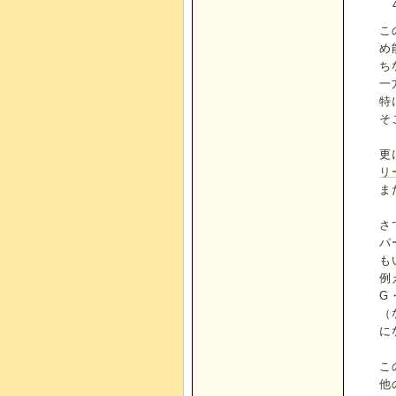
こ
め
ち
一
特
そ
更
リ
ま
さ
パ
も
例
G
（
に
こ
他