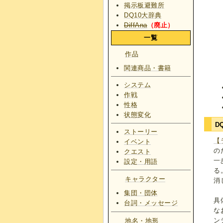
掲示板避難所
DQ10大辞典
DiffAna
（廃止）
一覧
作品
関連商品・書籍
システム
作戦
性格
状態変化
D
ストーリー
【
イベント
の
クエスト
一
設定・用語
る
キャラクター
消
集団・団体
具
台詞・メッセージ
な
ン
地名・地形