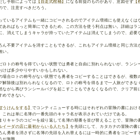
だし手順によっては
【自走式棺桶】
になる前提のものがあり、意図せず
【
ので、注意すべきだろう。
っているアイテムも一緒にコピーされるのでアイテム増殖にも使えなくは
であればもっと簡単にできるため、この方法を使う利点は無い。詳細はラ
に、消えてしまうキャラが持っていたアイテムは消えてしまうので、必要
。
ろん不要アイテムを消すこともできるが、これもアイテム増殖と同じ方法
無い。
だロトの称号を得ていない状態では勇者と自由に別れられないが、ランシ
おけば多少やりやすいかもしれない。
の場合ロトの称号がない状態でも勇者をコピーすることはできるが、複数
グ解除後は別れられなくなるので、ロトの称号を得るまで一人旅ができな
然ながら再びランシールバグを起こすこともできなくなるので、クリア前
すめできない。
ぼうけんをする】
でコンティニューする時にはそれぞれの冒険の書におけ
、これは単に名簿の一番先頭のキャラ名が表示されていだけである。
まりキャラのコピーを繰り返して名簿の順番を並び替えることで、冒険の
ルイーダの店に最初からいる人たち】
を先頭にして、カタカナの冒険の書
ろん勇者を消さずに名簿の先頭を入れ替えるには一時的に勇者をコピーす
うが無難。