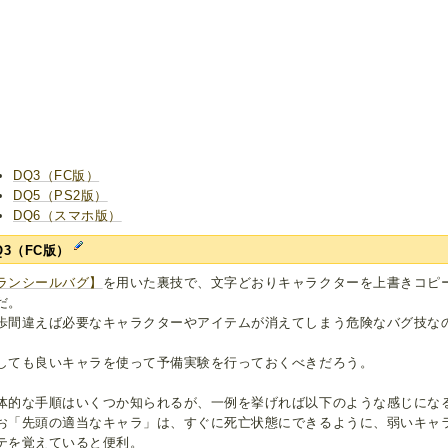
DQ3（FC版）
DQ5（PS2版）
DQ6（スマホ版）
Q3（FC版）
ランシールバグ】
を用いた裏技で、文字どおりキャラクターを上書きコピ
だ。
歩間違えば必要なキャラクターやアイテムが消えてしまう危険なバグ技な
。
しても良いキャラを使って予備実験を行っておくべきだろう。
体的な手順はいくつか知られるが、一例を挙げれば以下のような感じにな
お「先頭の適当なキャラ」は、すぐに死亡状態にできるように、弱いキャ
テを覚えていると便利。