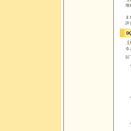
増
ま
詳
D
【
る
以