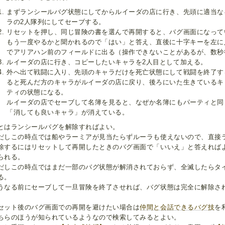
まずランシールバグ状態にしてからルイーダの店に行き、先頭に適当な
ラの2人隊列にしてセーブする。
リセットを押し、同じ冒険の書を選んで再開すると、バグ画面になって
もう一度やるかと聞かれるので「はい」と答え、直後に十字キーを左に
でアリアハン前のフィールドに出る（操作できないことがあるが、数秒
ルイーダの店に行き、コピーしたいキャラを2人目として加える。
外へ出て戦闘に入り、先頭のキャラだけを死亡状態にして戦闘を終了す
ると死んだ方のキャラがルイーダの店に戻り、後ろにいた生きているキ
ティの状態になる。
ルイーダの店でセーブして名簿を見ると、なぜか名簿にもパーティと同
「消しても良いキャラ」が消えている。
とはランシールバグを解除すればよい。
だしこの時点では船やラーミアが見当たらずルーラも使えないので、直接
除するにはリセットして再開したときのバグ画面で「いいえ」と答えれば
られる。
だしこの時点ではまだ一部のバグ状態が解消されておらず、全滅したらタ
る。
うなる前にセーブして一旦冒険を終了させれば、バグ状態は完全に解除さ
セット後のバグ画面での再開を避けたい場合は
仲間と会話できるバグ技
を
ちらのほうが知られているようなので検索してみるとよい。