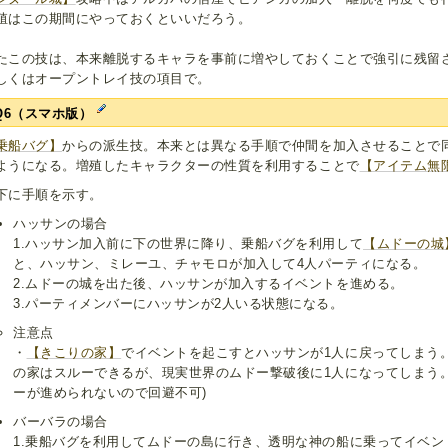
殖はこの期間にやっておくといいだろう。
たこの技は、本来離脱するキャラを事前に増やしておくことで強引に残留
しくはオープントレイ技の項目で。
Q6（スマホ版）
乗船バグ】
からの派生技。本来とは異なる手順で仲間を加入させることで
ようになる。増殖したキャラクターの性質を利用することで
【アイテム無
下に手順を示す。
ハッサンの場合
1.ハッサン加入前に下の世界に降り、乗船バグを利用して
【ムドーの城
と、ハッサン、ミレーユ、チャモロが加入して4人パーティになる。
2.ムドーの城を出た後、ハッサンが加入するイベントを進める。
3.パーティメンバーにハッサンが2人いる状態になる。
注意点
・
【きこりの家】
でイベントを起こすとハッサンが1人に戻ってしまう
の家はスルーできるが、現実世界のムドー撃破後に1人になってしまう
ーが進められないので回避不可)
バーバラの場合
1.乗船バグを利用してムドーの島に行き、透明な神の船に乗ってイベ