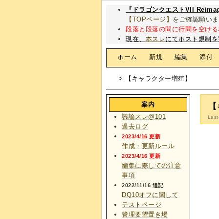
『ドラゴンクエストVII Rei
【TOPページ】
をご確認願いま
段落と段落の間に行間を空ける
現在、
本スレ
にてホスト規制を
[
ホーム
|
新規
|
編集
|
添付
> 【キャラクター増殖】
案内
【
議論スレ@101
Last
過去ログ
2023/4/16 更新
作成・更新ルール
2023/4/16 更新
編集に際しての注意
事項
2022/11/16 追記
DQ10オフに関して
テストページ
管理要望置き場