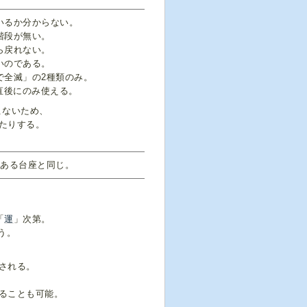
いるか分からない。
階段が無い。
ら戻れない。
いのである。
で全滅」の2種類のみ。
直後にのみ使える。
こないため、
たりする。
のある台座と同じ。
「
運
」次第。
う。
される。
ることも可能。