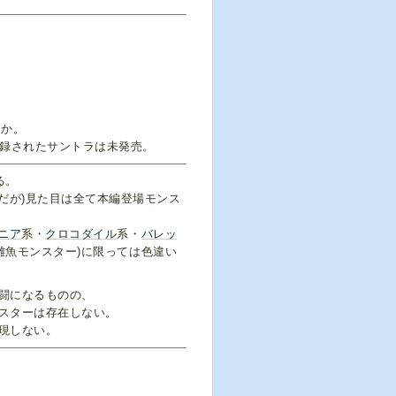
たか。
収録されたサントラは未発売。
る。
だが)見た目は全て本編登場モンス
ニア
系・
クロコダイル
系・
バレッ
雑魚モンスター)に限っては色違い
闘になるものの、
スターは存在しない。
現しない。