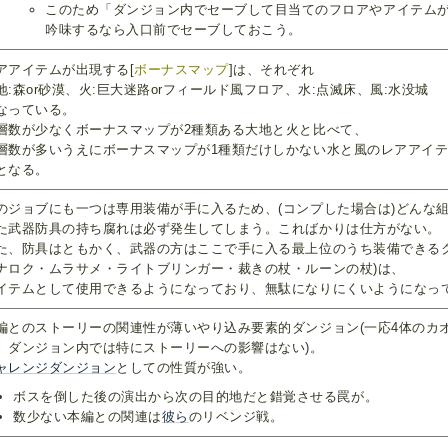
このため「ダンジョン内でセーブして目当てのフロアやアイテム
吟味するなら入口前でセーブしておこう。
アアイテムが出現する[
ボーナスマップ
]は、それぞれ
地:森or砂漠、火:巨大迷路orフィールド風フロア、水:点滅床、風:水没城
なっている。
層数が少なくボーナスマップが2種類ある大地と火と比べて、
層数が多いうえにボーナスマップが1種類だけしかない水と風のレアアイ
となる。
のジョブにも一つは専用装備が手に入るため、(コンプした場合は)どんな
た武器防具の持ち腐れは必ず発生してしまう。こればかりは仕方がない。
た、防具はともかく、武器の方はここで手に入る最上位のうち装備できるク
ナロク・ムラサメ・ライトブリンガー・裁きの杖・ルーンの杖)は、
イテムとして使用できるようになっており、無駄になりにくいようになっ
編とのストーリーの関連性が薄いやり込み要素的ダンジョン(一応4体のカ
、ダンジョン内では特にストーリーへの影響はない)。
ャレンジダンジョン
としての性質が強い。
ボスを倒した後の演出から次の目的地だと錯覚させる罠が。
数少ない本編との関連は
彼
ら
のリベンジ戦。