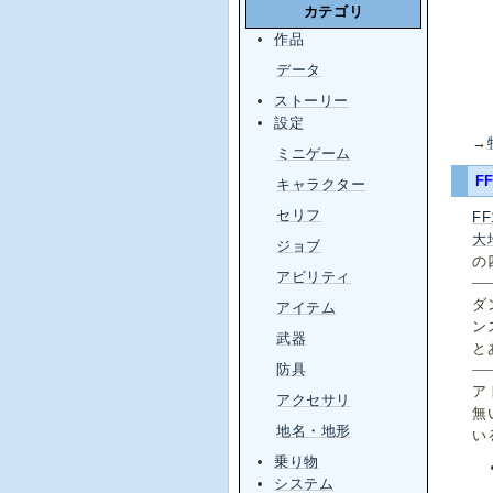
カテゴリ
作品
データ
ストーリー
設定
→
ミニゲーム
F
キャラクター
セリフ
F
大
ジョブ
の
アビリティ
ダ
アイテム
ン
武器
と
防具
ア
アクセサリ
無
地名・地形
い
乗り物
システム