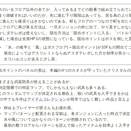
スのいるフロア以外の全てが、入ってみるまでどの順番で組み立てられて
まり踏破すればいいのだが、先に進む下り階段はあっても、戻る為の上り
に進んだら後戻りはきかないのである。町もフロアの一つなので町を出た
じフロアに再び来る方法は、一旦ダンジョンの外に出て、やり直すしかな
かし
ダテレポ
は使えないし、脱出方法は「脱出ポイントに入る」「バトル
滅した場合は全員HP1の状態になっている。脱出ポイントはボスを倒した
「水」の後半と「風」はボスフロア(＝脱出ポイント)が10Fもの間出て
場合によってはデスリレミトならぬデスダテレポした方が効率が良かっ
オリハルコン
があると少し楽。
出ポイントのパネルの形は、本編の4つのカオスが守っていたクリスタル
まざまな武器防具が拾えることがあるが、
特定階層での特定マップ」でしかもらえない武具も多々ある。
くのランダムでマップが決定される都合上、狙いの武具を入手できるかは
Fの中でも今作は
アイテムコレクション
が尋常ではなく難しい作品と言えよ
WoL
もプレイヤーの皆さんもお疲れ様。
マップパターンと配置される宝箱は、各ダンジョンに入った時点で決定
水や風についてはかなりのパターンが把握されているので、
最初の数フロアからパターンを読んで狙ったアイテムを効率よく入手す