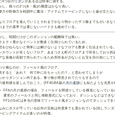
に4つ目の
リボン
がある点は特筆に値する。
かし、残りの2つ(水・風)の難度はかなり高い。
撃力や防御力を戦闘中に魔法・アイテムでドーピングしないと歯が立たな
、
なりフロアを進んでいくとそれまでかなり弱かったザコ敵までもがいきな
れまでの基準では通じないハードさも秘めている。
かし、戦闘だけがこのダンジョンの醍醐味では無い。
ラエティ豊かなイベントが数多く仕掛けられているため、
想をひねらないと簡単には解けないようなフロアも数多く仕込まれている
ンカウントが全くないフロア、あまつさえ町のフロアまで存在しており勿
アな装備が高額で売られているため所持金が少ないとお宝を目の前にして
わり種なのが、フィールド風のフロア。
見すると「あれ？ 何で外に出ちゃったの？」と思わせてしまうが
っかりダンジョン内である。乗り物が用意されてたりもするので
の違和感を楽しんでおこう。(FF4GBA版の
月の遺跡
にも似たような光景が
FF4の月の遺跡の場合、フィールドを間借りしている構造になっている
通常のフィールドと同じ移動形式になっており、ダッシュなどはできな
FF1のSoCは本当の意味でフィールド風ダンジョンなのでダッシュでき
なみにボスが守っている以外の宝箱は何度来ても置かれている(但しランダ
ーピングアイテムが多いのが特徴。