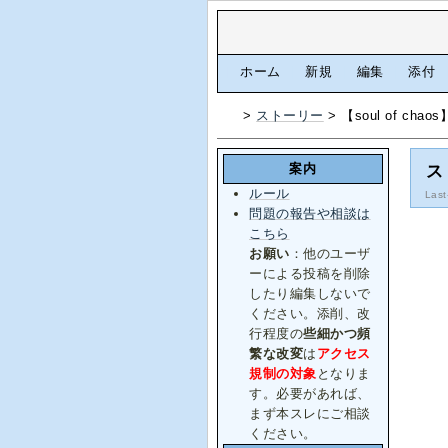
[
ホーム
|
新規
|
編集
|
添付
>
ストーリー
> 【soul of chaos
案内
ス
ルール
Last
問題の報告や相談は
こちら
お願い
：他のユーザ
ーによる投稿を削除
したり編集しないで
ください。添削、改
行程度の
些細かつ頻
繁な改変
は
アクセス
規制の対象
となりま
す。必要があれば、
まず本スレにご相談
ください。