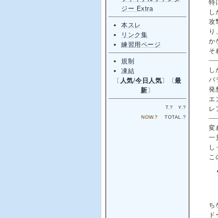
特
ジー Extra
し
攻
本スレ
り
リンク集
か
練習用ページ
そ
規制
し
凍結
バ
〔
人気
/
今日人気
〕〔
最
発
新
〕
エ
T.
?
Y.
?
レ
NOW.
?
TOTAL.
?
変
一
し
こ
ち
ド