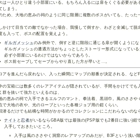
スは一人ひとり違う小部屋にいる。もちろん入るには扉をくぐる必要があ
てしまう。
のため、大地の恵みの祠のように同じ階層に複数のボスがいても、たった
。
しかけて目当ての敵でなかった場合、我慢して倒すか、わざと全滅して脱
度も入って、ボスの配置を覚えよう。
ギルガメッシュ
のみ例外で、倒すと逆に階段に通じる扉が開くようにな
ギルガメッシュの遭遇方法がちょっとしたストーリー形式になっている
必ず小部屋にいるわけではないからであろう。
ボス前セーブしてセーブからやり直した方が早いと…。
ロアを進んだら戻れない、入った瞬間にマップの順番が決定される、などF
中の宝箱には数多くのレアアイテムが隠されているが、手間をかけてでも
く群を抜いて強力といえるのは、
地の恵みの祠で入手できるエルフのマント、拳法着、黒頭巾。風のささや
点で大地の衣や、光のローブといった各種ジョブ用の鎧くらい。
回潜るだけでも結構な時間がかかるのでコレクションにこだわらないのな
ナイト
と
忍者
がいるならGBA版では最強の(PSP版でも2番目に強い)鎧
入手しておきたいところ。
入手は風のささやく洞窟のレアマップのみだが、B3Fという浅い