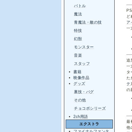
バトル
P
魔法
ど
青魔法・敵の技
ア
一
特技
幻獣
モンスター
音楽
追
スタッフ
一
書籍
タ
映像作品
た
グッズ
テ
の
裏技・バグ
その他
チョコボシリーズ
2ch用語
最
エクストラ
他
ファイナルファンタ