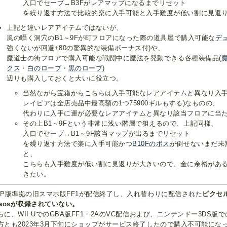
入口でセーブ→B3Fがレアマップになるまでリセット
を繰り返す方法で比較的楽に入手可能と入手難度が低い割に見返
上記と違いレアアイテムではないが、
風の囁く洞穴のB1～9Fが町フロアになった際の道具屋で購入可能な
デ
強くないが回避+80の驚異的な装備ボーナス付)や、
魔道士の街フロアで購入可能な戦闘中に魔法を発動できる各種装備品(
クス
・
白のローブ
・
黒のローブ
)
辺りも購入しておくと大いに役立つ。
当然ながら宝箱からこちらは入手可能なレアアイテムと異なり入手
レイピアは全店売品中最高額の1つ75900ギルもする)なものの、
代わりに入手に運が必要なレアアイテムと異なり該当フロアに当
その上B1～9Fという非常に浅い階層で狙えるので、上記同様、
入口でセーブ→B1～9F該当マップが出るまでリセット
を繰り返す方法で楽に入手可能かつ
B10Fのボス
が倒せないまだ未
と、
こちらも入手難度が低い割に見返りが大きいので、金に余裕があ
きたい。
SP版準拠の旧スマホ版FF1が配信終了し、入れ替わりに配信された
ピクセル
haosが収録されていない。
らに、WII UでのGBA版FF1・2AのVC配信および、ニンテンドー3DS版で
方とも2023年3月下旬にショップがサービス終了したので購入不可能にな