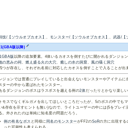
特技/【ソウルオブカオス】
、
モンスター/【ソウルオブカオス】
、
武器/【
F1(GBA版以降)
F1GBA版
以降の追加要素。4体いるカオスを倒すたびに開かれるダンジョ
地の恵みの祠
、
燃え盛る火の大穴
、
癒しの水の洞窟
、
風の囁く洞穴
四つが存在し、それぞれ名前に対応したカオスを倒すことで入ることが出
ンジョンでは普通にプレイしていると出会えないモンスターやアイテムに出
スターの中から選ばれたモンスター。
あるダンジョンのボスはラスボスを越える例の
2
体
だったりとかなり楽し
トモスでなくギルガメを出してほしいところだったが、5のボスの中でもマ
い&存在を示すヒントも無い)なので、ライトユーザーの中には(5をプレイ
る。外されたのは単純に知名度の問題だろう。
例の有名なボス
と同様に
同名のモンスター
がFF2の
SoR
の方に出現する
った可能性も考えられる。