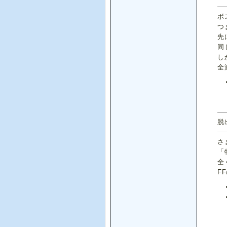
ボ
つ
先
同
し
全
脱
さ
「
全
F