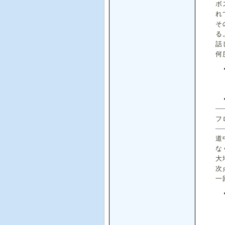
ボ
れ
そ
る
話
何
フ
道
な
大
次
一