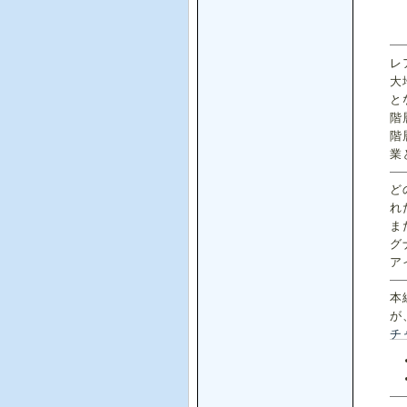
レ
大
と
階
階
業
ど
れ
ま
グ
ア
本
が
チ