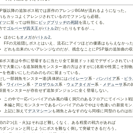
SP版以降の追加ボス戦では原作のアレンジBGMが流れるようになった。
れもカッコよくアレンジされているのでファンなら必聴。
イツ
に至っては特別に
ビッグブリッヂの死闘
を流してくる。
方で
ゴルベーザ四天王
が
バトル2
だったりもするが…。
ほかにも
オメガ
が
バトル2
。
FFの元祖隠しボスとはいえ、流石にアイツほどの優遇はもらえなかっ
どれも出来のいいアレンジなのだが、残念なことにPSP版の追加曲の
加ボス達は今作に登場するに当たり全て新規ドット絵でデザインされてい
方で大量にいる追加雑魚モンスター達の方はさすがに(名前や性質こそ別物
ーを色違いにしたのみのものに留まっている。
だし一部雑魚モンスター達(具体的には
パイレーツ
系・
バンパイア
系・
ピラ
系・
ワイバーン
系・
アロザウルス
系・
ウェアタイガー
系・
メデューサ
系の
新規モンスターが存在せず追加ダンジョンに全く登場しない。
この中で一応バンパイアのみ風の囁く洞穴のあるフロアにてイベント戦
本編と同じモンスターであるバンパイアのみでやはり色違いの新規モン
上記に加えて
デスマシーン
も雑魚とみなすのなら同様に同型のものは出
初の2つ(土・火)はそれほど難しくなく、ある程度の戦力があれば
のダンジョンと同じようにボスを難なく倒して突破できるだろう。