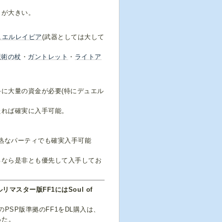
りが大きい。
ュエルレイピア
(武器としては大して
魔術の杖
・
ガントレット
・
ライトア
に大量の資金が必要(特にデュエル
たれば確実に入手可能。
熟なパーティでも確実入手可能
るなら是非とも優先して入手してお
リマスター版FF1にはSoul of
のPSP版準拠のFF1をDL購入は、
った。