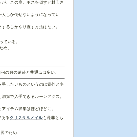
るが、この扉、ボスを倒すと封印さ
一人しか倒せないようになってい
出するしかやり直す方法はない。
っている。
ため、
F4の月の遺跡と共通点は多い。
入手したいものというのは意外と少
く洞窟で入手できるルーンアクス。
らアイテム収集はほどほどに。
である
クリスタルメイル
も是非とも
階層のため、