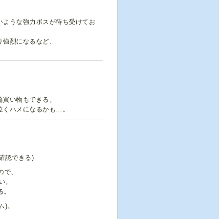
いような強力ボスが待ち受けてお
り強烈になるなど、
。
論買い物もできる。
泣くハメになるかも…。
確認できる)
ので、
い。
る。
ム)。