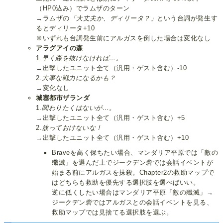
（HP0込み）でラムザのターン
→ラムザの
「大丈夫か、ディリータ？」
という台詞が発生す
るとディリータ+10
※いずれも台詞発生前にアルガスを倒した場合は変化なし
アラグアイの森
1.
早く森を抜けなければ…。
→出撃したユニット全て（汎用・ゲスト含む）-10
2.
大事な戦力になるかも？
→変化なし
城塞都市ザランダ
1.
関わりたくはないが…。
→出撃したユニット全て（汎用・ゲスト含む）+5
2.
放っておけないな！
→出撃したユニット全て（汎用・ゲスト含む）+10
Braveを高く保ちたい場合、マンダリア平原では「敵の
殲滅」を選んだ上でジークデン砦では会話イベントが
始まる前にアルガスを抹殺。Chapter2の救助マップで
はどちらも救助を優先する選択肢を選べばいい。
逆に低くしたい場合はマンダリア平原「敵の殲滅」→
ジークデン砦ではアルガスとの会話イベントを見る、
救助マップでは見捨てる選択肢を選ぶ。