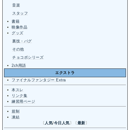
音楽
スタッフ
書籍
映像作品
グッズ
裏技・バグ
その他
チョコボシリーズ
2ch用語
エクストラ
ファイナルファンタジー Extra
本スレ
リンク集
練習用ページ
規制
凍結
〔
人気
/
今日人気
〕〔
最新
〕