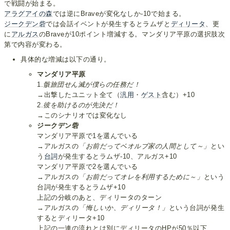
で戦闘が始まる。
アラグアイの森
では逆にBraveが変化なしか-10で始まる。
ジークデン砦
では会話イベントが発生するとラムザと
ディリータ
、更
に
アルガス
のBraveが10ポイント増減する。マンダリア平原の選択肢次
第で内容が変わる。
具体的な増減は以下の通り。
マンダリア平原
1.
骸旅団せん滅が僕らの任務だ！
→出撃したユニット全て（
汎用
・
ゲスト
含む）+10
2.
彼を助けるのが先決だ！
→このシナリオでは変化なし
ジークデン砦
マンダリア平原で1を選んでいる
→アルガスの
「お前だってベオルブ家の人間として～」
とい
う
台詞
が発生するとラムザ-10、アルガス+10
マンダリア平原で2を選んでいる
→アルガスの
「お前だってオレを利用するために～」
という
台詞が発生するとラムザ+10
上記の分岐のあと、ディリータのターン
→アルガスの
「悔しいか、ディリータ！」
という台詞が発生
するとディリータ+10
上記の一連の流れとは別にディリータのHPが50％以下