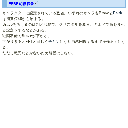
FFBE幻影戦争
キャラクターに設定されている数値。いずれのキャラもBraveと
Faith
は初期値50から始まる。
Braveをあげるのは割と容易で、クリスタルを取る、ギルドで飯を食べ
る設定をするなどがある。
戦闘不能でBraveが下がる。
下がりきるとFFTと同じく
チキン
になり自然回復するまで操作不可にな
る。
ただし戦死などがないため離脱はしない。