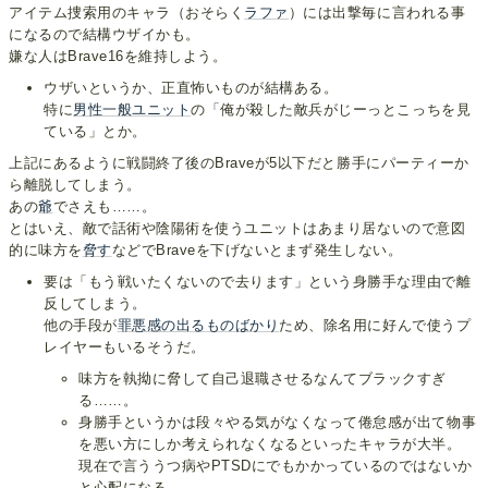
アイテム捜索用のキャラ（おそらく
ラファ
）には出撃毎に言われる事
になるので結構ウザイかも。
嫌な人はBrave16を維持しよう。
ウザいというか、正直怖いものが結構ある。
特に
男性一般ユニット
の「俺が殺した敵兵がじーっとこっちを見
ている」とか。
上記にあるように戦闘終了後のBraveが5以下だと勝手にパーティーか
ら離脱してしまう。
あの
爺
でさえも……。
とはいえ、敵で話術や陰陽術を使うユニットはあまり居ないので意図
的に味方を
脅す
などでBraveを下げないとまず発生しない。
要は「もう戦いたくないので去ります」という身勝手な理由で離
反してしまう。
他の手段が
罪悪感の出る
ものばかり
ため、除名用に好んで使うプ
レイヤーもいるそうだ。
味方を執拗に脅して自己退職させるなんてブラックすぎ
る……。
身勝手というかは段々やる気がなくなって倦怠感が出て物事
を悪い方にしか考えられなくなるといったキャラが大半。
現在で言ううつ病やPTSDにでもかかっているのではないか
と心配になる。