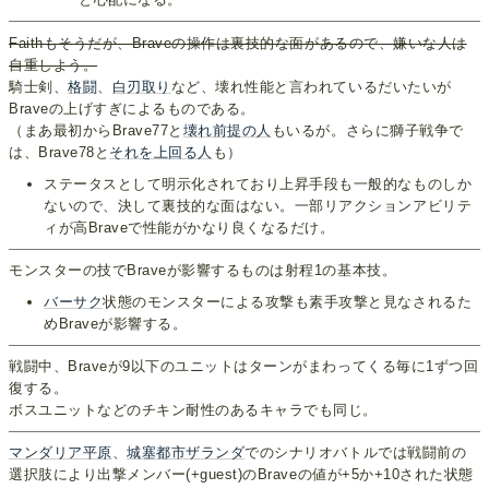
Faithもそうだが、Braveの操作は裏技的な面があるので、嫌いな人は
自重しよう。
騎士剣、
格闘
、
白刃取り
など、壊れ性能と言われているだいたいが
Braveの上げすぎによるものである。
（まあ最初からBrave77と
壊れ前提の人
もいるが。さらに獅子戦争で
は、Brave78と
それを上回る人
も）
ステータスとして明示化されており上昇手段も一般的なものしか
ないので、決して裏技的な面はない。一部リアクションアビリテ
ィが高Braveで性能がかなり良くなるだけ。
モンスターの技でBraveが影響するものは射程1の基本技。
バーサク
状態のモンスターによる攻撃も素手攻撃と見なされるた
めBraveが影響する。
戦闘中、Braveが9以下のユニットはターンがまわってくる毎に1ずつ回
復する。
ボスユニットなどのチキン耐性のあるキャラでも同じ。
マンダリア平原
、
城塞都市ザランダ
でのシナリオバトルでは戦闘前の
選択肢により出撃メンバー(+guest)のBraveの値が+5か+10された状態