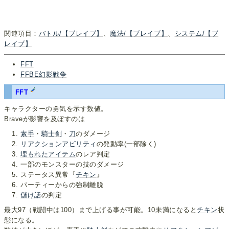
関連項目：
バトル/【ブレイブ】
、
魔法/【ブレイブ】
、
システム/【ブ
レイブ】
FFT
FFBE幻影戦争
FFT
キャラクターの勇気を示す数値。
Braveが影響を及ぼすのは
素手
・
騎士剣
・
刀
のダメージ
リアクションアビリティ
の発動率(一部除く)
埋もれたアイテム
のレア判定
一部のモンスターの技のダメージ
ステータス異常『
チキン
』
パーティーからの強制離脱
儲け話
の判定
最大97（戦闘中は100）まで上げる事が可能。10未満になると
チキン
状
態になる。