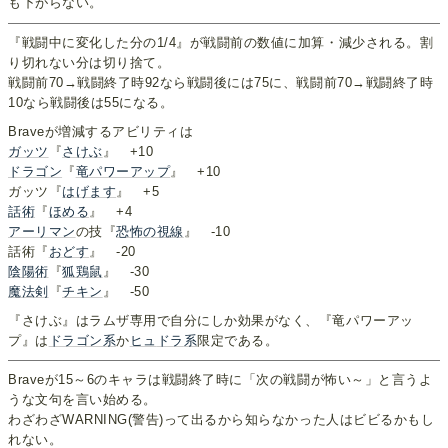
も下がらない。
『戦闘中に変化した分の1/4』が戦闘前の数値に加算・減少される。割
り切れない分は切り捨て。
戦闘前70→戦闘終了時92なら戦闘後には75に、戦闘前70→戦闘終了時
10なら戦闘後は55になる。
Braveが増減するアビリティは
ガッツ
『
さけぶ
』 +10
ドラゴン
『
竜パワーアップ
』 +10
ガッツ『
はげます
』 +5
話術
『
ほめる
』 +4
アーリマン
の技『
恐怖の視線
』 -10
話術『
おどす
』 -20
陰陽術
『
狐鶏鼠
』 -30
魔法剣
『
チキン
』 -50
『さけぶ』はラムザ専用で自分にしか効果がなく、『竜パワーアッ
プ』は
ドラゴン系
か
ヒュ
ドラ
系
限定である。
Braveが15～6のキャラは戦闘終了時に「次の戦闘が怖い～」と言うよ
うな文句を言い始める。
わざわざWARNING(警告)って出るから知らなかった人はビビるかもし
れない。