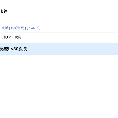
i*
|
複製
|
名前変更
] [
ヘルプ
]
 比較Lv30次長
比較Lv30次長