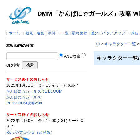
DMM「かんぱに☆ガールズ」攻略 Wik
[
ホーム
] [
新規
|
編集
|
添付
] [
一覧
|
最終更新
|
差分
|
バックアップ
] [
凍結
>
キャラクター一覧
>
本Wiki内の検索
AND検索
キャラクター一覧/
OR検索
サービス終了のおしらせ
2025年1月31日（金）15時 サービス終了
かんぱに☆ガールズRE:BLOOM
かんぱに☆ガールズ
RE:BLOOM攻略wiki
サービス終了のおしらせ
2022年9月30日（金）12:00(CST) サービス
終了
Re：企業☆少女（台湾版）