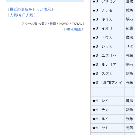
★3
アザミノ
遠攻
〔
最近の更新をもっと表示
〕
★3
ナナセ
雑魚
〔
人気
/
今日人気
〕
★3
キリカ
弱っ
アクセス数 今日
?
/ 昨日
?
NOW
?
/ TOTAL
?
★3
イオリ
範囲
〔
MENU編集
〕
★3
トウカ
魔法
★3
レッカ
リダ
★3
ユズリハ
強敵
★3
ルナリア
弱っ
★3
スズカ
雑魚
★3
[四門]アオイ
強敵
★4
レイ
魔法
★4
チカ
雑魚
★4
ルイ
強敵
★4
ヤミ
元気