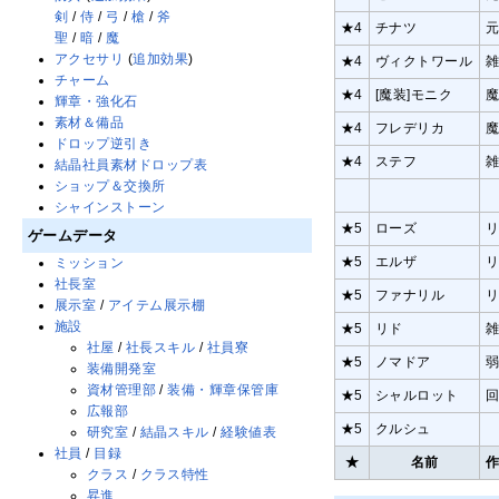
剣
/
侍
/
弓
/
槍
/
斧
★4
チナツ
聖
/
暗
/
魔
アクセサリ
(
追加効果
)
★4
ヴィクトワール
チャーム
★4
[魔装]モニク
輝章・強化石
素材＆備品
★4
フレデリカ
ドロップ逆引き
★4
ステフ
結晶社員素材ドロップ表
ショップ＆交換所
シャインストーン
★5
ローズ
ゲームデータ
★5
エルザ
ミッション
社長室
★5
ファナリル
展示室
/
アイテム展示棚
施設
★5
リド
社屋
/
社長スキル
/
社員寮
★5
ノマドア
装備開発室
資材管理部
/
装備・輝章保管庫
★5
シャルロット
広報部
★5
クルシュ
研究室
/
結晶スキル
/
経験値表
社員
/
目録
★
名前
クラス
/
クラス特性
昇進