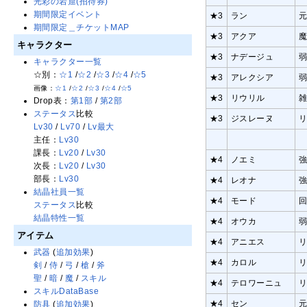
光彩の岩窟(招待券)
期間限定イベント
★3
ラン
期間限定＿チケットMAP
★3
アクア
キャラクター
★3
ナデージュ
キャラクター一覧
☆別：
☆1
/
☆2
/
☆3
/
☆4
/
☆5
★3
アレクシア
画像：
☆1
/
☆2
/
☆3
/
☆4
/
☆5
★3
リウリル
Drop表：
第1部
/
第2部
ステータス
比較
★3
ジスレーヌ
Lv30
/
Lv70
/
Lv最大
主任：
Lv30
課長：
Lv20
/
Lv30
★4
ノエミ
次長：
Lv20
/
Lv30
部長：
Lv30
★4
レオナ
結晶社員一覧
★4
モード
ステータス
比較
結晶特性一覧
★4
オウカ
アイテム
★4
アニエス
武器
(
追加効果
)
★4
カロル
剣
/
侍
/
弓
/
槍
/
斧
聖
/
暗
/
魔
/
スキル
★4
テロワーニュ
スキルDataBase
★4
セン
防具
(
追加効果
)