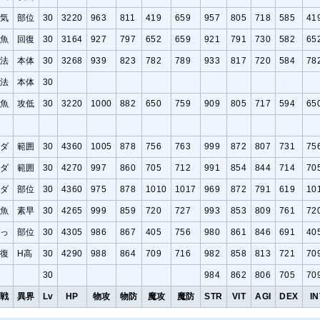
元気
部位
30
3220
963
811
419
659
957
805
718
585
41
雑魚
回復
30
3164
927
797
652
659
921
791
730
582
65
魔法
本体
30
3268
939
823
782
789
933
817
720
584
78
魔法
本体
30
雑魚
攻低
30
3220
1000
882
650
759
909
805
717
594
65
リダ
範囲
30
4360
1005
878
756
763
999
872
807
731
75
リダ
範囲
30
4270
997
860
705
712
991
854
844
714
70
リダ
部位
30
4360
975
878
1010
1017
969
872
791
619
10
雑魚
素早
30
4265
999
859
720
727
993
853
809
761
72
弱っ
部位
30
4305
986
867
405
756
980
861
846
691
40
回復
H高
30
4290
988
864
709
716
982
858
813
721
70
30
984
862
806
705
70
作戦
異界
Lv
HP
物攻
物防
魔攻
魔防
STR
VIT
AGI
DEX
IN