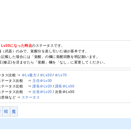
、Lv30になった時点
のステータスです。
備（武器）のみで、覚醒分を差し引いた値が基本です。
を記載した場合には「覚醒」の欄に覚醒回数を明記願います。
正(修正)を済ませたら「覚醒」欄を「なし」に変更してください。
ータス比較 ⇒
＠Lv最大
/
＠Lv30
/
＠Lv70
ステータス比較 ⇒
主任＠Lv30
ステータス比較 ⇒
課長＠Lv20
/
課長＠Lv30
ステータス比較 ⇒
次長＠Lv20
/ 次長＠Lv30
の意味など ⇒
ステータス
聖
暗
魔