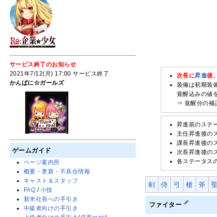
サービス終了のお知らせ
2021年7/12(月) 17:00 サービス終了
次長に
昇進
後
かんぱに☆ガールズ
装備は初期装
覚醒込みの値
⇒ 覚醒分の補
昇進前のステ
主任昇進後の
課長昇進後の
ゲームガイド
次長昇進後の
各ステータス
ページ案内所
概要・更新・不具合情報
キャスト＆スタッフ
剣
侍
弓
槍
斧
FAQ
/
小技
新米社長への手引き
ファイター
中級者向けの手引き