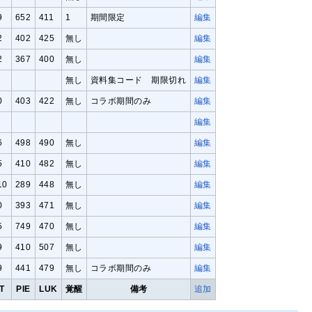
9
652
411
1
期間限定
編集
2
402
425
無し
編集
2
367
400
無し
編集
無し
資料集コード 期限切れ
編集
0
403
422
無し
コラボ期間のみ
編集
編集
6
498
490
無し
編集
5
410
482
無し
編集
10
289
448
無し
編集
0
393
471
無し
編集
5
749
470
無し
編集
9
410
507
無し
編集
9
441
479
無し
コラボ期間のみ
編集
T
PIE
LUK
覚醒
備考
追加