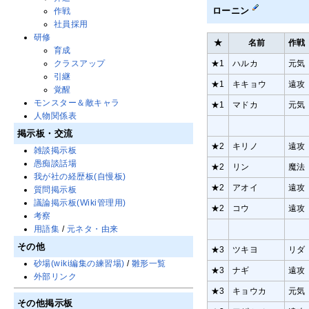
ローニン
作戦
社員採用
研修
★
名前
作戦
育成
クラスアップ
★1
ハルカ
元気
引継
★1
キキョウ
遠攻
覚醒
モンスター＆敵キャラ
★1
マドカ
元気
人物関係表
掲示板・交流
★2
キリノ
遠攻
雑談掲示板
愚痴談話場
★2
リン
魔法
我が社の経歴板(自慢板)
★2
アオイ
遠攻
質問掲示板
議論掲示板(Wiki管理用)
★2
コウ
遠攻
考察
用語集
/
元ネタ・由来
その他
★3
ツキヨ
リダ
砂場(wiki編集の練習場)
/
雛形一覧
★3
ナギ
遠攻
外部リンク
★3
キョウカ
元気
その他掲示板