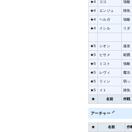
★4
ココ
強敵
★4
エンジュ
雑魚
★4
ヘルガ
強敵
★4
イシル
リダ
★5
シオン
遠攻
★5
ヒサメ
範囲
★5
ミコト
強敵
★5
レヴィ
魔法
★5
リィン
弱っ
★5
イト
雑魚
★
名前
作戦
アーチャー
★
名前
作