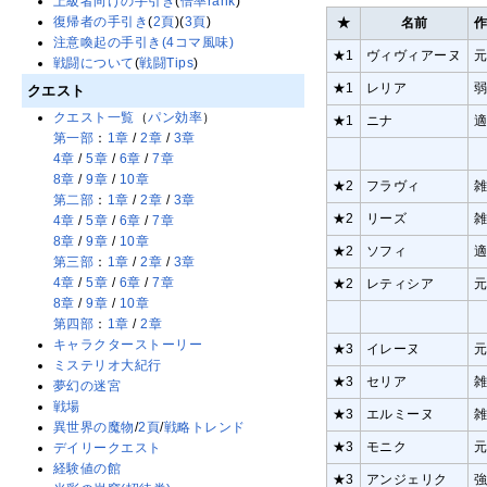
上級者向けの手引き
(
倍率rank
)
復帰者の手引き
(
2頁
)(
3頁
)
★
名前
注意喚起の手引き(4コマ風味)
★1
ヴィヴィアーヌ
戦闘について
(
戦闘Tips
)
★1
レリア
クエスト
クエスト一覧
（
パン効率
）
★1
ニナ
第一部
：
1章
/
2章
/
3章
4章
/
5章
/
6章
/
7章
8章
/
9章
/
10章
★2
フラヴィ
第二部
：
1章
/
2章
/
3章
★2
リーズ
4章
/
5章
/
6章
/
7章
8章
/
9章
/
10章
★2
ソフィ
第三部
：
1章
/
2章
/
3章
4章
/
5章
/
6章
/
7章
★2
レティシア
8章
/
9章
/
10章
第四部
：
1章
/
2章
キャラクターストーリー
★3
イレーヌ
ミステリオ大紀行
★3
セリア
夢幻の迷宮
戦場
★3
エルミーヌ
異世界の魔物
/
2頁
/
戦略トレンド
★3
モニク
デイリークエスト
経験値の館
★3
アンジェリク