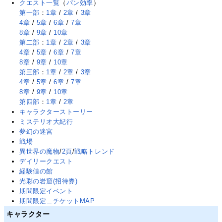
クエスト一覧
（
パン効率
）
第一部
：
1章
/
2章
/
3章
4章
/
5章
/
6章
/
7章
8章
/
9章
/
10章
第二部
：
1章
/
2章
/
3章
4章
/
5章
/
6章
/
7章
8章
/
9章
/
10章
第三部
：
1章
/
2章
/
3章
4章
/
5章
/
6章
/
7章
8章
/
9章
/
10章
第四部
：
1章
/
2章
キャラクターストーリー
ミステリオ大紀行
夢幻の迷宮
戦場
異世界の魔物
/
2頁
/
戦略トレンド
デイリークエスト
経験値の館
光彩の岩窟(招待券)
期間限定イベント
期間限定＿チケットMAP
キャラクター