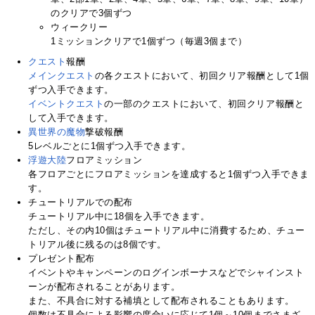
のクリアで3個ずつ
ウィークリー
1ミッションクリアで1個ずつ（毎週3個まで）
クエスト
報酬
メインクエスト
の各クエストにおいて、初回クリア報酬として1個
ずつ入手できます。
イベントクエスト
の一部のクエストにおいて、初回クリア報酬と
して入手できます。
異世界の魔物
撃破報酬
5レベルごとに1個ずつ入手できます。
浮遊大陸
フロアミッション
各フロアごとにフロアミッションを達成すると1個ずつ入手できま
す。
チュートリアルでの配布
チュートリアル中に18個を入手できます。
ただし、その内10個はチュートリアル中に消費するため、チュー
トリアル後に残るのは8個です。
プレゼント配布
イベントやキャンペーンのログインボーナスなどでシャインスト
ーンが配布されることがあります。
また、不具合に対する補填として配布されることもあります。
個数は不具合による影響の度合いに応じて1個～10個までさまざ