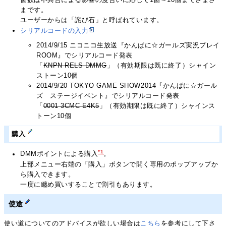
まです。
ユーザーからは「詫び石」と呼ばれています。
シリアルコードの入力
2014/9/15 ニコニコ生放送『かんぱに☆ガールズ実況プレイ
ROOM』でシリアルコード発表
「
KNPN-RELS-DMMG
」（有効期限は既に終了）シャイン
ストーン10個
2014/9/20 TOKYO GAME SHOW2014『かんぱに☆ガール
ズ ステージイベント』でシリアルコード発表
「
0001-3CMC-E4K5
」（有効期限は既に終了）シャインス
トーン10個
購入
*1
DMMポイントによる購入
。
上部メニュー右端の「購入」ボタンで開く専用のポップアップか
ら購入できます。
一度に纏め買いすることで割引もあります。
使途
使い道についてのアドバイスが欲しい場合は
こちら
を参考にして下さ