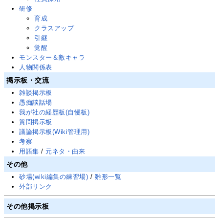
研修
育成
クラスアップ
引継
覚醒
モンスター＆敵キャラ
人物関係表
掲示板・交流
雑談掲示板
愚痴談話場
我が社の経歴板(自慢板)
質問掲示板
議論掲示板(Wiki管理用)
考察
用語集
/
元ネタ・由来
その他
砂場(wiki編集の練習場)
/
雛形一覧
外部リンク
その他掲示板