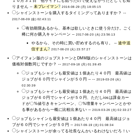
１０月３１日 他サイトにも貼ったので使えなかったとしても知
りません --
未プレイマン
?
2016-08-29 (月) 18:05:15
シャインストーンを購入するタイミングってありますか？ --
2017-06-09 (金) 02:43:11
有効期限あるから、基本は欲しいときに使う分だけ。ごく
稀に何か購入キャンペーン --
2017-06-20 (火) 23:56:13
やるから、その時に買い貯めするのも有り。 --
途中送
信すまん
?
2017-06-20 (火) 23:57:27
アイフォン版のジョブストーンとDMM版のシャインストーンは
価格対個数同じですか？ --
2017-09-18 (月) 01:39:45
ジョブもシャインも最安値は１個あたり４０円 最高値は
ジョブが６０円でシャインが５０円 -- --
2019-03-26 (火)
02:30:39
ジョブもシャインも最安値は１個あたり４０円 最高値は
ジョブが６０円でシャインが５０円、ただしiosは課金カー
ドが〇%値引きキャンペーン、〇%増量キャンペーンとかや
る事があるから一概に比較出来ない --
2019-03-26 (火) 02:33:27
ジョブもシャインも最安値は１個あたり４０円 最高値はジョ
ブが６０円でシャインが５０円 --
2017-09-19 (火) 01:08:34
シャインストーンが余ってる社長なんかいるわけないだろ！い