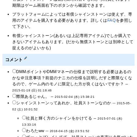
期限はゲーム画面右下のボタンから確認できます。
プラットフォームによっては有償シャインストーンは使えず、専
用のアイテムを購入する必要があります。詳しくは
FAQ
を参照し
て下さい。
有償シャインストーン(あるいは上記専用アイテム)でしか購入で
きないアイテムもあります。(だから無償ストーンとは別枠として
捉えるのがよいかも)
コメント
DMMポイントやDMMマネーの仕様まで説明する必要はあるの
かな＠注意事項？前提のナニカの仕様を説明しだすと際限なくな
るので、ゲーム内のモノに限定した方が良くはないですか？ --
2015-01-18 (日) 01:18:46
際限あるじゃん。 --
2015-02-04 (水) 15:38:21
シャインストーンってあれか、社員ストーンなのか --
2015-05-
02 (土) 10:01:52
社員と輝く方のシャインをかけてる --
2015-07-01 (水)
13:33:16
わろたww --
2016-04-15 (金) 23:51:52