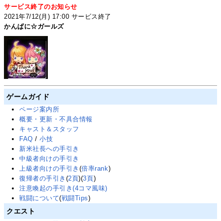
サービス終了のお知らせ
2021年7/12(月) 17:00 サービス終了
かんぱに☆ガールズ
ゲームガイド
ページ案内所
概要・更新・不具合情報
キャスト＆スタッフ
FAQ
/
小技
新米社長への手引き
中級者向けの手引き
上級者向けの手引き
(
倍率rank
)
復帰者の手引き
(
2頁
)(
3頁
)
注意喚起の手引き(4コマ風味)
戦闘について
(
戦闘Tips
)
クエスト