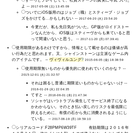
ずーっとプレイしてて、社員ストーンの真実に今気づいた
よ --
2017-05-06 (土) 13:45:09
ついでにiOS版用のはジョブ（職）とスティーブ・ジョブ
ズをかけてる…かもしれない --
2017-06-20 (火) 23:54:20
今更だが、私も先日気がついた。GP版がロイドストー
ンなんだから、iOS版はスティーヴからも来ていると思
って間違いないと思う。 --
2017-11-20 (月) 07:39:41
使用期限があるわけですから、情報として載せるのは価値が高
い行為だと思われます。又、シャインストーンは立派なゲーム内
のアイテムです。 --
ヴィヴィルユング
?
2015-06-05 (金) 18:38:59
使用期限無いものから優先的に使われていくのかな？ --
2015-12-01 (火) 21:32:57
それは困るし普通に期限近いものからじゃないっけ --
2016-01-26 (火) 22:04:35
てすと --
2016-06-01 (水) 21:47:34
ソシャゲはいつトラブル発生してサービス終了になる
かわからない。そのとき払い戻しのリスクを最低限に
抑えるために、有償の石から先に消費されるようにし
ている。 --
2017-06-19 (月) 19:59:10
シリアルコード:F28PMP6W39TF 有効期限は２０１６年