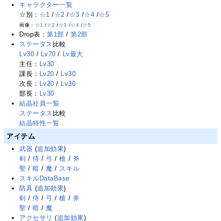
キャラクター一覧
☆別：
☆1
/
☆2
/
☆3
/
☆4
/
☆5
画像：
☆1
/
☆2
/
☆3
/
☆4
/
☆5
Drop表：
第1部
/
第2部
ステータス
比較
Lv30
/
Lv70
/
Lv最大
主任：
Lv30
課長：
Lv20
/
Lv30
次長：
Lv20
/
Lv30
部長：
Lv30
結晶社員一覧
ステータス
比較
結晶特性一覧
アイテム
武器
(
追加効果
)
剣
/
侍
/
弓
/
槍
/
斧
聖
/
暗
/
魔
/
スキル
スキルDataBase
防具
(
追加効果
)
剣
/
侍
/
弓
/
槍
/
斧
聖
/
暗
/
魔
アクセサリ
(
追加効果
)