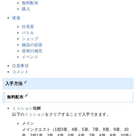
無料配布
購入
使途
社長室
バトル
ショップ
施設の拡張
資材の補充
イベント
注意事項
コメント
入手方法
無料配布
ミッション
報酬
以下の
ミッション
をクリアすることで入手できます。
メイン
メインクエスト（1部3章、4章、5章、7章、8章、9章、10
章、2部1章、2章、4章、5章、6章、7章、8章、9章、10章）