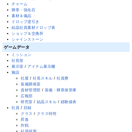
チャーム
輝章・強化石
素材＆備品
ドロップ逆引き
結晶社員素材ドロップ表
ショップ＆交換所
シャインストーン
ゲームデータ
ミッション
社長室
展示室
/
アイテム展示棚
施設
社屋
/
社長スキル
/
社員寮
装備開発室
資材管理部
/
装備・輝章保管庫
広報部
研究室
/
結晶スキル
/
経験値表
社員
/
目録
クラス
/
クラス特性
昇進
作戦
社員採用