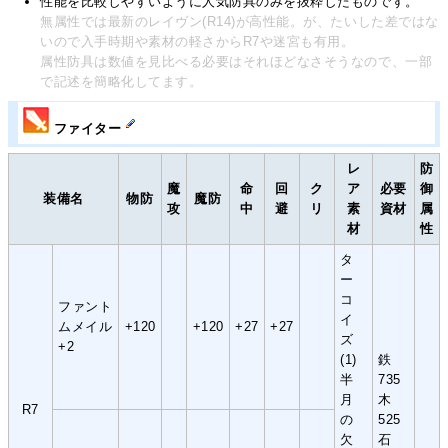
性能を比較しやすいように人気防具のみを抜粋したものです。
無属性では最新のレイヴン(R14)が高性能。が、たいした差ではな
いので入手時期や素材の軽さからR7や迷宮も有用。
属性防具は数値を見比べる必要はそれほどなさそうなので、一部
で記述を簡略化してます。
ファイター
レ
防
魔
命
回
ク
ア
必要
御
装備名
物防
魔防
攻
中
避
リ
素
資材
属
材
性
タ
ー
コ
ファント
イ
ムメイル
+120
+120
+27
+27
ズ
+2
(1)
鉄
半
735
月
木
R7
の
525
欠
石