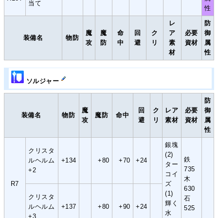
当て
性
レ
防
魔
魔
命
回
ク
ア
必要
御
装備名
物防
攻
防
中
避
リ
素
資材
属
材
性
ソルジャー
防
魔
回
ク
レア
必要
御
装備名
物防
魔防
命中
攻
避
リ
素材
資材
属
性
銀塊
クリスタ
(2)
鉄
ルヘルム
+134
+80
+70
+24
ター
735
+2
コイ
木
R7
ズ
630
(1)
クリスタ
石
輝く
ルヘルム
+137
+80
+90
+24
525
水
+3