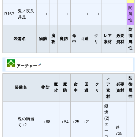
闇
鬼ノ夜叉
R16?
+
+
+
+
属
具足
性
防
魔
命
ク
レア
必要
御
装備名
物防
魔防
回避
攻
中
リ
素材
資材
属
性
アーチャー
レ
防
魔
魔
命
回
ク
ア
必要
御
装備名
物防
攻
防
中
避
リ
素
資材
属
材
性
銀
塊
(2)
魂の胸当
+88
+54
+25
+21
タ
て+2
鉄
ー
735
コ