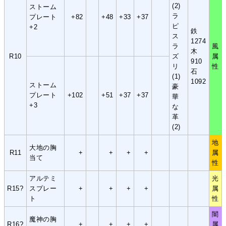
(2)
ストーム
ラ
プレート
+82
+48
+33
+37
ピ
+2
鉄
ス
1274
ラ
風
木
R10
ズ
属
910
リ
性
石
(1)
1092
ストーム
豪
プレート
+102
+51
+37
+37
華
+3
な
革
(2)
地
大地の胸
R11
+
+
+
+
属
当て
性
アルテミ
光
R15?
スプレー
+
+
+
+
属
ト
性
闇
魔神の胸
R16?
+
+
+
+
属