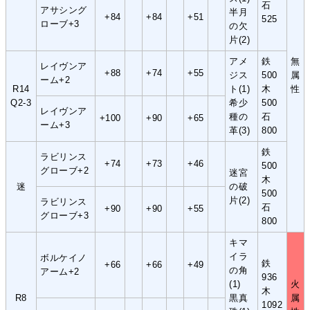
石
アサシング
半月
+84
+84
+51
525
ローブ+3
の欠
片(2)
アメ
鉄
無
レイヴンア
+88
+74
+55
ジス
500
属
ーム+2
R14
ト(1)
木
性
Q2-3
希少
500
レイヴンア
種の
石
+100
+90
+65
ーム+3
革(3)
800
鉄
ラビリンス
+74
+73
+46
500
グローブ+2
迷宮
木
迷
の破
500
片(2)
ラビリンス
石
+90
+90
+55
グローブ+3
800
キマ
イラ
ボルケイノ
鉄
+66
+66
+49
の角
アーム+2
936
(1)
火
木
R8
黒真
属
1092