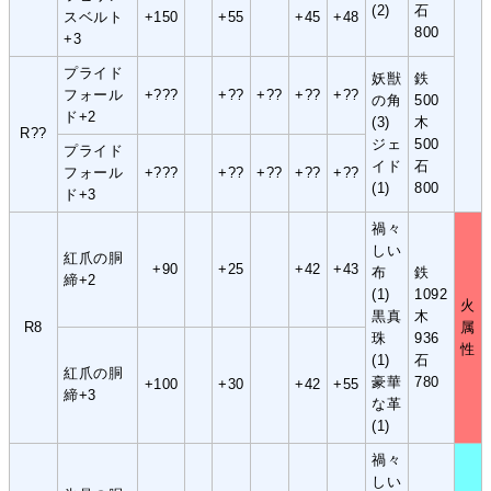
(2)
石
スベルト
+150
+55
+45
+48
800
+3
プライド
妖獣
鉄
フォール
+???
+??
+??
+??
+??
の角
500
ド+2
(3)
木
R??
ジェ
500
プライド
イド
石
フォール
+???
+??
+??
+??
+??
(1)
800
ド+3
禍々
しい
紅爪の胴
+90
+25
+42
+43
布
鉄
締+2
(1)
1092
火
黒真
木
R8
属
珠
936
性
(1)
石
紅爪の胴
豪華
780
+100
+30
+42
+55
締+3
な革
(1)
禍々
しい