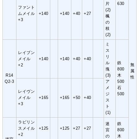
片
630
ファント
(2)
ムメイル
+140
+140
+40
+27
楓
+3
の
枝
(2)
ミ
ス
レイブン
リ
メイル
+140
+140
+40
+40
ル
鉄
無
+2
塊
800
属
R14
(3)
木
性
Q2-3
ア
500
メ
石
レイヴン
ジ
500
メイル
+165
+165
+50
+40
ス
+3
ト
(1)
ラビリン
迷
鉄
スメイル
+125
+125
+27
+27
宮
800
+2
の
木