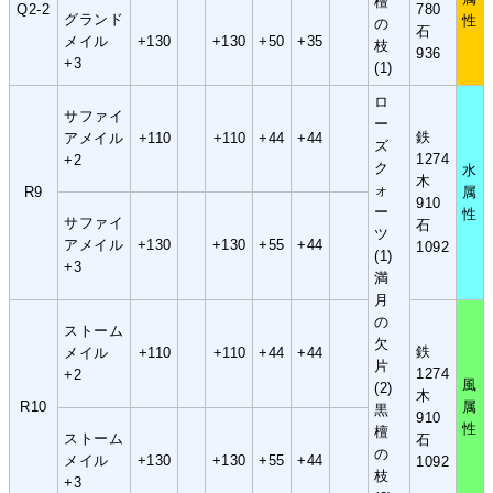
檀
Q2-2
780
グランド
性
の
石
メイル
+130
+130
+50
+35
枝
936
+3
(1)
ロ
サファイ
ー
鉄
アメイル
+110
+110
+44
+44
ズ
1274
+2
ク
水
木
ォ
R9
属
910
ー
性
サファイ
石
ツ
アメイル
+130
+130
+55
+44
1092
(1)
+3
満
月
の
ストーム
欠
鉄
メイル
+110
+110
+44
+44
片
1274
+2
風
(2)
木
R10
属
黒
910
性
檀
ストーム
石
の
メイル
+130
+130
+55
+44
1092
枝
+3