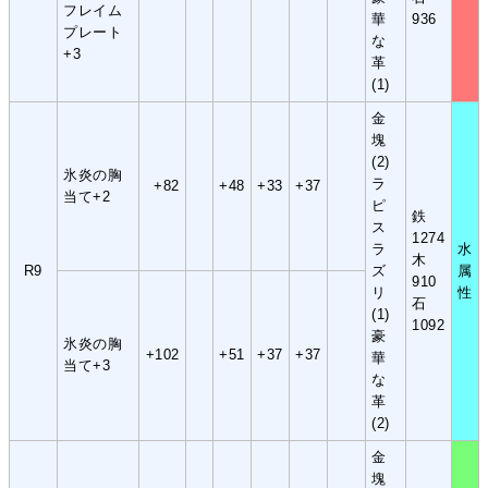
フレイム
華
936
プレート
な
+3
革
(1)
金
塊
(2)
氷炎の胸
ラ
+82
+48
+33
+37
当て+2
ピ
鉄
ス
1274
ラ
水
木
R9
ズ
属
910
リ
性
石
(1)
1092
豪
氷炎の胸
+102
+51
+37
+37
華
当て+3
な
革
(2)
金
塊