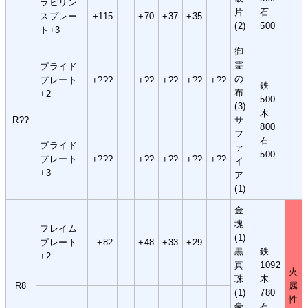
ラビリン
片
石
スプレー
+115
+70
+37
+35
(2)
500
ト+3
御
霊
プライド
の
プレート
+???
+??
+??
+??
+??
鉄
布
+2
500
(3)
木
R??
サ
800
フ
石
プライド
ァ
500
プレート
+???
+??
+??
+??
+??
イ
+3
ア
(1)
金
塊
フレイム
(1)
プレート
+82
+48
+33
+29
黒
鉄
+2
真
1092
火
珠
木
R8
属
(1)
780
性
豪
石