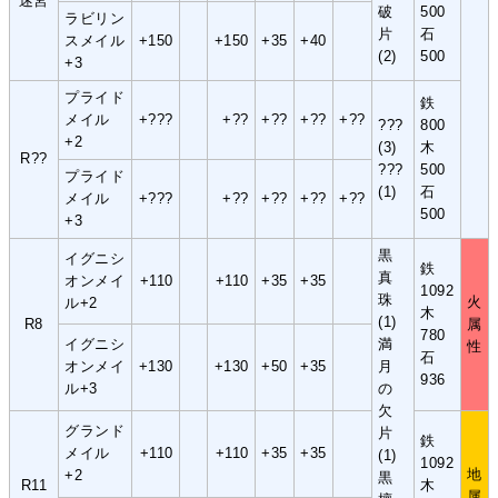
迷宮
破
500
ラビリン
片
石
スメイル
+150
+150
+35
+40
(2)
500
+3
プライド
鉄
メイル
+???
+??
+??
+??
+??
???
800
+2
(3)
木
R??
???
500
プライド
(1)
石
メイル
+???
+??
+??
+??
+??
500
+3
黒
イグニシ
鉄
真
オンメイ
+110
+110
+35
+35
1092
珠
火
ル+2
木
(1)
R8
属
780
イグニシ
満
性
石
オンメイ
+130
+130
+50
+35
月
936
ル+3
の
欠
グランド
片
鉄
メイル
+110
+110
+35
+35
(1)
1092
地
+2
黒
R11
木
属