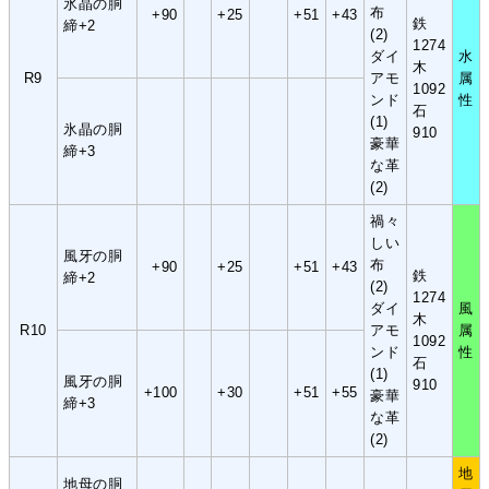
氷晶の胴
布
+90
+25
+51
+43
鉄
締+2
(2)
1274
ダイ
水
木
R9
アモ
属
1092
ンド
性
石
(1)
氷晶の胴
910
豪華
締+3
な革
(2)
禍々
しい
風牙の胴
布
+90
+25
+51
+43
鉄
締+2
(2)
1274
ダイ
風
木
R10
アモ
属
1092
ンド
性
石
(1)
風牙の胴
910
+100
+30
+51
+55
豪華
締+3
な革
(2)
地
地母の胴