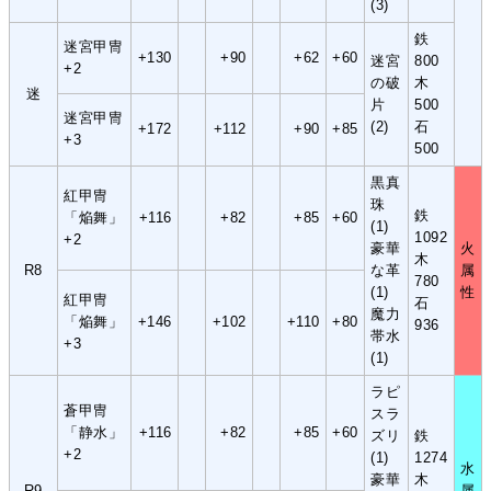
(3)
鉄
迷宮甲冑
+130
+90
+62
+60
迷宮
800
+2
の破
木
迷
片
500
迷宮甲冑
(2)
石
+172
+112
+90
+85
+3
500
黒真
紅甲冑
珠
鉄
「焔舞」
+116
+82
+85
+60
(1)
1092
+2
豪華
火
木
R8
な革
属
780
(1)
性
紅甲冑
石
魔力
「焔舞」
+146
+102
+110
+80
936
帯水
+3
(1)
ラピ
蒼甲冑
スラ
「静水」
+116
+82
+85
+60
ズリ
鉄
+2
(1)
1274
水
豪華
木
R9
属