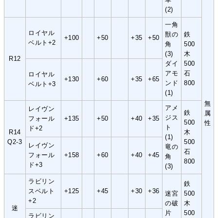
(2)
一角
ロイヤル
獣の
鉄
+100
+50
+35
+50
ベルト+2
角
500
(3)
木
R12
ダイ
500
アモ
石
ロイヤル
+130
+60
+35
+65
ンド
800
ベルト+3
(1)
無
アメ
レイヴン
鉄
属
ジス
フォール
+135
+50
+40
+35
500
性
ト
ド+2
R14
木
(1)
Q2-3
500
レイヴン
竜の
石
フォール
+158
+60
+40
+45
角
800
ド+3
(3)
ラビリン
鉄
スベルト
+125
+45
+30
+36
迷宮
500
+2
の破
木
迷
片
500
ラビリン