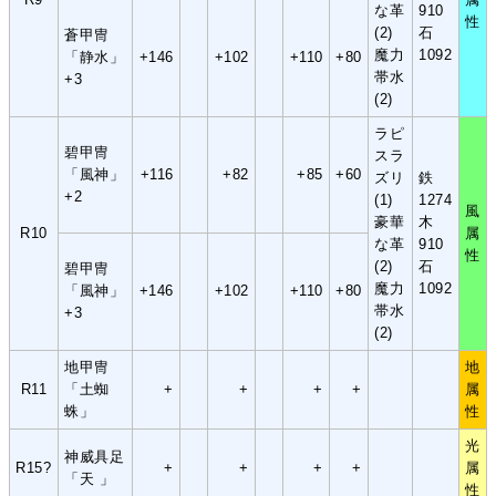
な革
910
性
(2)
石
蒼甲冑
魔力
1092
「静水」
+146
+102
+110
+80
帯水
+3
(2)
ラピ
碧甲冑
スラ
「風神」
+116
+82
+85
+60
ズリ
鉄
+2
(1)
1274
風
豪華
木
R10
属
な革
910
性
(2)
石
碧甲冑
魔力
1092
「風神」
+146
+102
+110
+80
帯水
+3
(2)
地甲冑
地
R11
「土蜘
+
+
+
+
属
蛛」
性
光
神威具足
R15?
+
+
+
+
属
「天 」
性