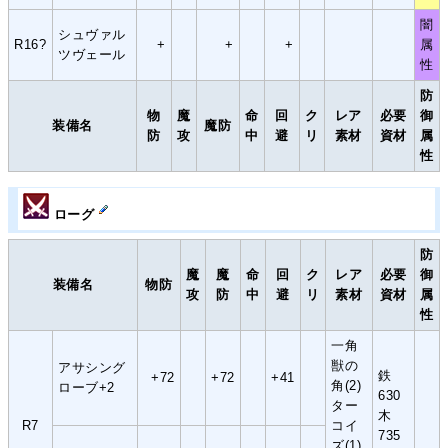
闇
シュヴァル
R16?
+
+
+
属
ツヴェール
性
防
物
魔
命
回
ク
レア
必要
御
装備名
魔防
防
攻
中
避
リ
素材
資材
属
性
ローグ
防
魔
魔
命
回
ク
レア
必要
御
装備名
物防
攻
防
中
避
リ
素材
資材
属
性
一角
獣の
アサシング
鉄
+72
+72
+41
角(2)
ローブ+2
630
ター
木
R7
コイ
735
ズ(1)