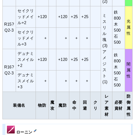
(2)
セイクリ
鉄
ミ
ッドメイ
+120
+120
+25
+25
800
光
ス
ル+2
R15?
木
属
リ
Q2-3
500
セイクリ
性
ル
石
ッドメイ
+
+
+
+
塊
500
ル+3
(3)
ア
デュナミ
鉄
メ
スメイル
+120
+120
+25
+25
800
ジ
闇
+2
R16?
木
ス
属
Q2-3
500
デュナミ
ト
性
石
スメイル
+
+
+
+
(1)
500
+3
レ
防
魔
命
回
ク
ア
必要
御
装備名
物防
魔防
攻
中
避
リ
素
資材
属
材
性
ローニン