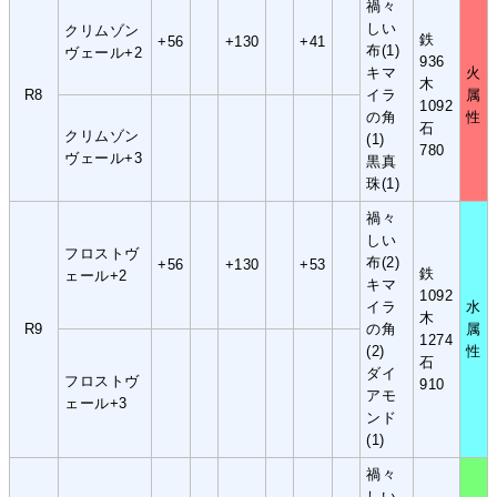
禍々
しい
クリムゾン
鉄
+56
+130
+41
布(1)
ヴェール+2
936
キマ
火
木
R8
イラ
属
1092
の角
性
石
クリムゾン
(1)
780
ヴェール+3
黒真
珠(1)
禍々
しい
フロストヴ
布(2)
+56
+130
+53
鉄
ェール+2
キマ
1092
イラ
水
木
R9
の角
属
1274
(2)
性
石
ダイ
フロストヴ
910
アモ
ェール+3
ンド
(1)
禍々
しい