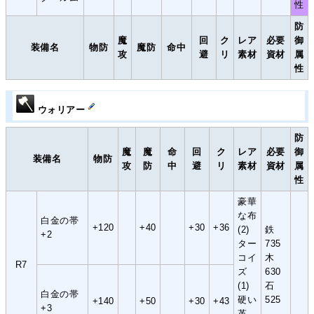
性
防
魔
回
ク
レア
必要
御
装備名
物防
魔防
命中
攻
避
リ
素材
資材
属
性
ウォリアー
防
魔
魔
命
回
ク
レア
必要
御
装備名
物防
攻
防
中
避
リ
素材
資材
属
性
豪華
な布
白金の帯
+120
+40
+30
+36
(2)
鉄
+2
ター
735
コイ
木
R7
ズ
630
(1)
石
白金の帯
硬い
525
+140
+50
+30
+43
+3
革