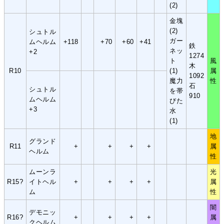
(2)
金塊
(2)
シュトル
ガー
ムヘルム
+118
+70
+60
+41
鉄
ネッ
+2
1274
ト
風
木
R10
(1)
属
1092
魔力
性
石
シュトル
を帯
910
ムヘルム
びた
+3
水
(1)
地
グランド
R11
+
+
+
+
属
ヘルム
性
ムーンラ
光
R15?
イトヘル
+
+
+
+
属
ム
性
闇
デモニッ
R16?
+
+
+
+
属
クヘルム