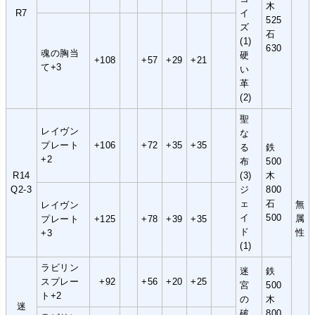
木
R7
イ
525
ズ
石
(1)
630
魂の胸当
硬
+108
+57
+29
+21
て+3
い
革
(2)
聖
レイヴン
な
プレート
+106
+72
+35
+35
る
鉄
+2
布
500
R14
(3)
木
Q2-3
ジ
800
ェ
石
無
レイヴン
イ
500
属
プレート
+125
+78
+39
+35
ド
性
+3
(1)
ラビリン
迷
鉄
スプレー
+92
+56
+20
+25
宮
500
ト+2
の
木
迷
破
800