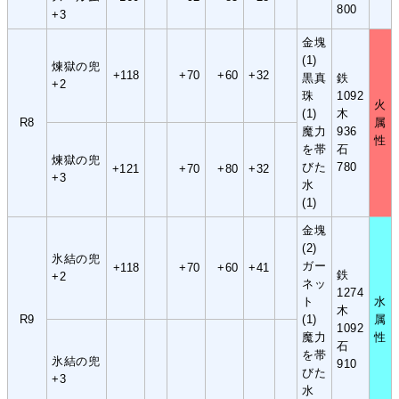
800
+3
金塊
(1)
煉獄の兜
+118
+70
+60
+32
黒真
鉄
+2
珠
1092
火
(1)
木
R8
属
魔力
936
性
を帯
石
煉獄の兜
びた
780
+121
+70
+80
+32
+3
水
(1)
金塊
(2)
氷結の兜
ガー
+118
+70
+60
+41
鉄
+2
ネッ
1274
ト
水
木
R9
(1)
属
1092
魔力
性
石
を帯
氷結の兜
910
びた
+3
水