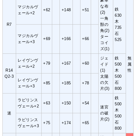
豪華
な布
マジカルヴ
鉄
+62
+148
+51
(2)
ェール+2
630
一角
木
R7
獣の
735
角(2)
石
マジカルヴ
ター
+69
+166
+66
525
ェール+3
コイ
ズ(1)
ジェ
鉄
無
レイヴンヴ
+79
+167
+60
イド
500
属
ェール+2
R14
(1)
木
性
Q2-3
太陽
500
レイヴンヴ
の欠
石
+85
+185
+78
ェール+3
片(3)
800
鉄
ラビリンス
+63
+150
+54
500
ヴェール+2
迷宮
木
迷
の破
500
片(2)
ラビリンス
石
+75
+174
+65
ヴェール+3
800