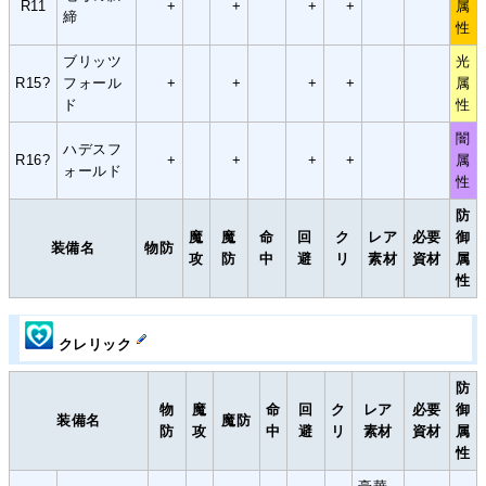
R11
+
+
+
+
属
締
性
ブリッツ
光
R15?
フォール
+
+
+
+
属
ド
性
闇
ハデスフ
R16?
+
+
+
+
属
ォールド
性
防
魔
魔
命
回
ク
レア
必要
御
装備名
物防
攻
防
中
避
リ
素材
資材
属
性
クレリック
防
物
魔
命
回
ク
レア
必要
御
装備名
魔防
防
攻
中
避
リ
素材
資材
属
性