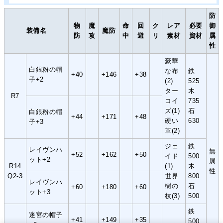
防
物
魔
命
回
ク
レア
必要
御
装備名
魔防
防
攻
中
避
リ
素材
資材
属
性
豪華
白銀粉の帽
な布
鉄
+40
+146
+38
子+2
(2)
525
ター
木
R7
コイ
735
ズ(1)
石
白銀粉の帽
+44
+171
+48
硬い
630
子+3
革(2)
ジェ
鉄
レイヴンハ
無
+52
+162
+50
イド
500
ット+2
属
R14
(1)
木
性
Q2-3
世界
800
レイヴンハ
樹の
石
+60
+180
+60
ット+3
枝(3)
500
鉄
迷宮の帽子
+41
+149
+35
500