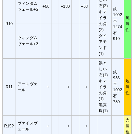
ウィンダム
布(2)
+56
+130
+53
鉄
ヴェール+2
キマ
1092
イラ
風
木
R10
の角
属
1274
(2)
性
石
ダイ
ウィンダム
910
アモ
ヴェール+3
ンド
(1)
禍々
しい
鉄
布(1)
936
キマ
地
アースヴェ
木
R11
+
+
+
イラ
属
ール
1092
の角
性
石
(1)
780
黒真
珠(1)
光
ヴァイスヴ
R15?
+
+
+
属
ェール
性