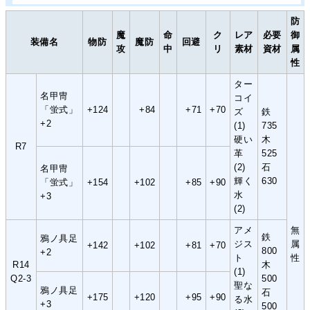
防
魔
命
ク
レア
必要
御
装備名
物防
魔防
回避
攻
中
リ
素材
資材
属
性
ター
名甲冑
コイ
「蛍式」
+124
+84
+71
+70
ズ
鉄
+2
(1)
735
硬い
木
R7
革
525
(2)
石
名甲冑
輝く
630
「蛍式」
+154
+102
+85
+90
水
+3
(2)
アメ
無
鉄
鴉ノ具足
ジス
属
+142
+102
+81
+70
800
+2
ト
性
R14
木
(1)
Q2-3
500
聖な
鴉ノ具足
石
+175
+120
+95
+90
る水
+3
500