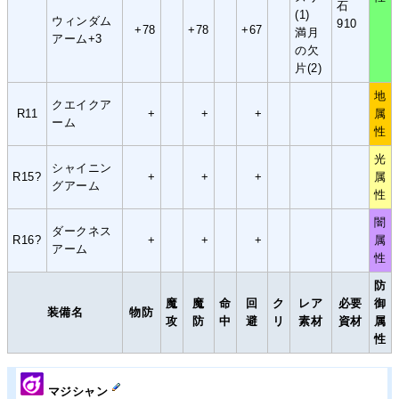
石
(1)
ウィンダム
910
+78
+78
+67
満月
アーム+3
の欠
片(2)
地
クエイクア
R11
+
+
+
属
ーム
性
光
シャイニン
R15?
+
+
+
属
グアーム
性
闇
ダークネス
R16?
+
+
+
属
アーム
性
防
魔
魔
命
回
ク
レア
必要
御
装備名
物防
攻
防
中
避
リ
素材
資材
属
性
マジシャン