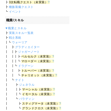
┣
3次転職クエスト（未実装）
?
┣
種族装備クエスト
┗
イベント
職業/スキル
▼職業とスキル
┣
実装スキル一覧表
┣
戦士系統
┃┗
ウォーリア
┃ ┣
グラディエイター
┃ ┃┣
ジャガーノート
┃ ┃┃┣
ベルセルク（未実装）
?
┃ ┃┃┗
マローダー（未実装）
?
┃ ┃┗
ドラグーン
┃ ┃ ┣
トルーパー（未実装）
?
┃ ┃ ┗
チャリオット（未実装）
?
┃ ┗
ナイト
┃ ┣
ジェネラル
┃ ┃┣
マーシャル（未実装）
?
┃ ┃┗
イモータル（未実装）
?
┃ ┗
パラディン
┃ ┣
スティグマータ（未実装）
?
┃ ┗
グランドクロス（未実装）
?