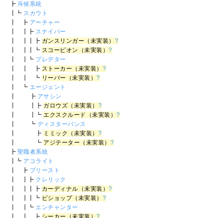
┣
斥候系統
┃┗
スカウト
┃ ┣
アーチャー
┃ ┃┣
スナイパー
┃ ┃┃┣
ガンスリンガー（未実装）
?
┃ ┃┃┗
スコーピオン（未実装）
?
┃ ┃┗
プレデター
┃ ┃ ┣
ストーカー（未実装）
?
┃ ┃ ┗
リーバー（未実装）
?
┃ ┗
エージェント
┃ ┣
アサシン
┃ ┃┣
ガロウズ（未実装）
?
┃ ┃┗
エクスクルード（未実装）
?
┃ ┗
ディスターバンス
┃ ┣
ミミック（未実装）
?
┃ ┗
アジテーター（未実装）
?
┣
聖職者系統
┃┗
アコライト
┃ ┣
プリースト
┃ ┃┣
クレリック
┃ ┃┃┣
カーディナル（未実装）
?
┃ ┃┃┗
ビショップ（未実装）
?
┃ ┃┗
エンチャンター
┃ ┃ ┣
シーカー（未実装）
?