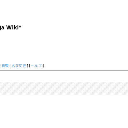
a Wiki*
|
複製
|
名前変更
] [
ヘルプ
]