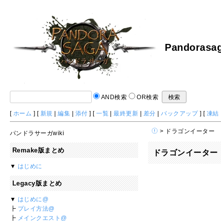
Pandorasag
AND検索
OR検索
[
ホーム
] [
新規
|
編集
|
添付
] [
一覧
|
最終更新
|
差分
|
バックアップ
] [
凍結
> ドラゴンイーター
パンドラサーガwiki
Remake版まとめ
ドラゴンイーター
▼
はじめに
Legacy版まとめ
▼
はじめに@
┣
プレイ方法@
┣
メインクエスト@