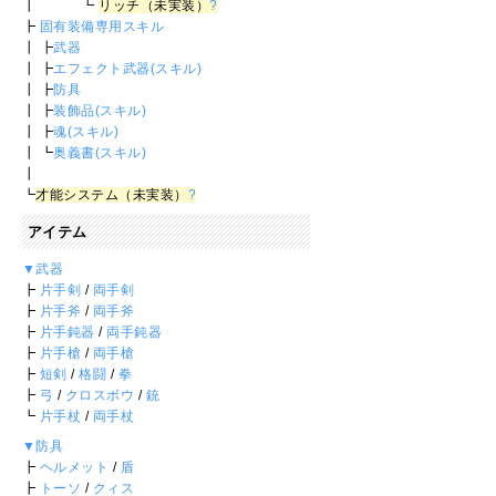
┃ ┗
リッチ（未実装）
?
┣
固有装備専用スキル
┃ ┣
武器
┃ ┣
エフェクト武器(スキル)
┃ ┣
防具
┃ ┣
装飾品(スキル)
┃ ┣
魂(スキル)
┃ ┗
奥義書(スキル)
┃
┗
才能システム（未実装）
?
アイテム
▼武器
┣
片手剣
/
両手剣
┣
片手斧
/
両手斧
┣
片手鈍器
/
両手鈍器
┣
片手槍
/
両手槍
┣
短剣
/
格闘
/
拳
┣
弓
/
クロスボウ
/
銃
┗
片手杖
/
両手杖
▼防具
┣
ヘルメット
/
盾
┣
トーソ
/
クィス