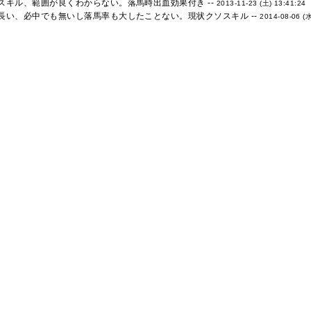
スキル、範囲が良くわからない。落馬時出血効果付き --
2013-11-23 (土) 13:41:24
長い、必中でも無いし落馬率も大したことない。現状クソスキル --
2014-08-06 (水