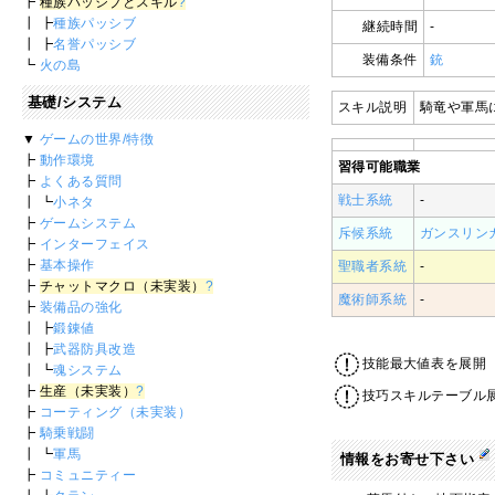
┣
種族パッシブとスキル
?
┃ ┣
種族パッシブ
継続時間
-
┃ ┣
名誉パッシブ
装備条件
銃
┗
火の島
基礎/システム
スキル説明
騎竜や軍馬
▼
ゲームの世界/特徴
┣
動作環境
習得可能職業
┣
よくある質問
戦士系統
-
┃ ┗
小ネタ
┣
ゲームシステム
斥候系統
ガンスリン
┣
インターフェイス
┣
基本操作
聖職者系統
-
┣
チャットマクロ（未実装）
?
魔術師系統
-
┣
装備品の強化
┃ ┣
鍛錬値
┃ ┣
武器防具改造
技能最大値表を展開
┃ ┗
魂システム
┣
生産（未実装）
?
技巧スキルテーブル
┣
コーティング（未実装）
┣
騎乗戦闘
┃ ┗
軍馬
情報をお寄せ下さい
┣
コミュニティー