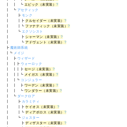
┃ ┃ ┗
エピック（未実装）
?
┃ ┗
アセティック
┃ ┣
モンク
┃ ┃┣
クルセイダー（未実装）
?
┃ ┃┗
ファナティック（未実装）
?
┃ ┗
エクソシスト
┃ ┣
シャーマン（未実装）
?
┃ ┗
アドヴェント（未実装）
?
┣
魔術師系統
┃┗
メイジ
┃ ┣
ウィザード
┃ ┃┣
ウォーロック
┃ ┃┃┣
セージ（未実装）
?
┃ ┃┃┗
メイガス（未実装）
?
┃ ┃┗
コンジュラー
┃ ┃ ┣
ワーデン（未実装）
?
┃ ┃ ┗
ワンダラー（未実装）
?
┃ ┗
ダークロア
┃ ┣
カラミティ
┃ ┃┣
ケイオス（未実装）
?
┃ ┃┗
ディアボロス（未実装）
?
┃ ┗
ジェスター
┃ ┣
ディザスター（未実装）
?