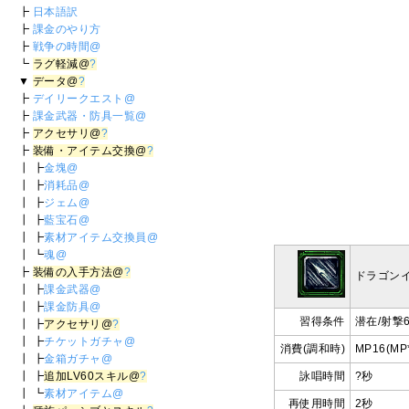
┣
日本語訳
┣
課金のやり方
┣
戦争の時間@
┗
ラグ軽減@
?
▼
データ@
?
┣
デイリークエスト@
┣
課金武器・防具一覧@
┣
アクセサリ@
?
┣
装備・アイテム交換@
?
┃ ┣
金塊@
┃ ┣
消耗品@
┃ ┣
ジェム@
┃ ┣
藍宝石@
┃ ┣
素材アイテム交換員@
┃ ┗
魂@
┣
装備の入手方法@
?
ドラゴン
┃ ┣
課金武器@
┃ ┣
課金防具@
習得条件
潜在/射撃6
┃ ┣
アクセサリ@
?
┃ ┣
チケットガチャ@
消費(調和時)
MP16(MP
┃ ┣
金箱ガチャ@
┃ ┣
追加LV60スキル@
?
詠唱時間
?秒
┃ ┗
素材アイテム@
再使用時間
2秒