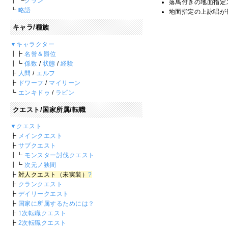
┃ ┗
クラン
落馬付きの地面指定
┗
略語
地面指定の上詠唱が
キャラ/種族
▼キャラクター
┃┣
名誉＆爵位
┃┗
係数
/
状態
/
経験
┣
人間
/
エルフ
┣
ドワーフ
/
マイリーン
┗
エンキドゥ
/
ラピン
クエスト/国家所属/転職
▼クエスト
┣
メインクエスト
┣
サブクエスト
┃┗
モンスター討伐クエスト
┃┗
次元ノ狭間
┣
対人クエスト（未実装）
?
┣
クランクエスト
┣
デイリークエスト
┣
国家に所属するためには？
┣
1次転職クエスト
┣
2次転職クエスト