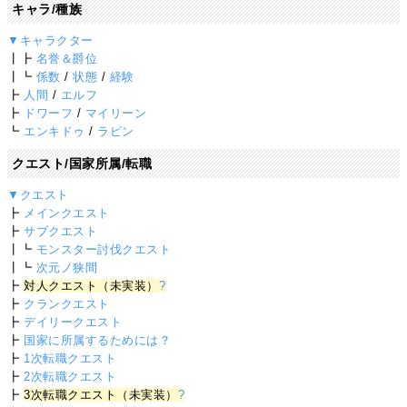
キャラ/種族
▼キャラクター
┃┣
名誉＆爵位
┃┗
係数
/
状態
/
経験
┣
人間
/
エルフ
┣
ドワーフ
/
マイリーン
┗
エンキドゥ
/
ラピン
クエスト/国家所属/転職
▼クエスト
┣
メインクエスト
┣
サブクエスト
┃┗
モンスター討伐クエスト
┃┗
次元ノ狭間
┣
対人クエスト（未実装）
?
┣
クランクエスト
┣
デイリークエスト
┣
国家に所属するためには？
┣
1次転職クエスト
┣
2次転職クエスト
┣
3次転職クエスト（未実装）
?