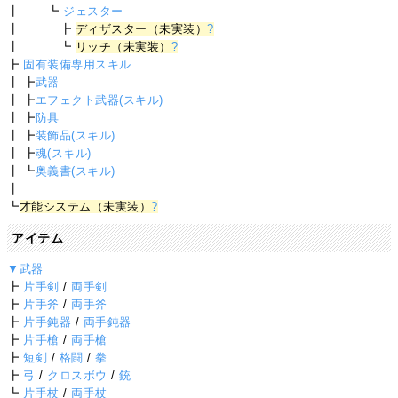
┃ ┗
ジェスター
┃ ┣
ディザスター（未実装）
?
┃ ┗
リッチ（未実装）
?
┣
固有装備専用スキル
┃ ┣
武器
┃ ┣
エフェクト武器(スキル)
┃ ┣
防具
┃ ┣
装飾品(スキル)
┃ ┣
魂(スキル)
┃ ┗
奥義書(スキル)
┃
┗
才能システム（未実装）
?
アイテム
▼武器
┣
片手剣
/
両手剣
┣
片手斧
/
両手斧
┣
片手鈍器
/
両手鈍器
┣
片手槍
/
両手槍
┣
短剣
/
格闘
/
拳
┣
弓
/
クロスボウ
/
銃
┗
片手杖
/
両手杖