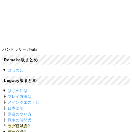
パンドラサーガwiki
Remake版まとめ
▼
はじめに
Legacy版まとめ
▼
はじめに@
┣
プレイ方法@
┣
メインクエスト@
┣
日本語訳
┣
課金のやり方
┣
戦争の時間@
┗
ラグ軽減@
?
▼
データ@
?