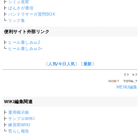
┣
シミュ改変
┣
ぱんさが通信
┣
パンドラサーガ質問BOX
┗
リンク集
便利サイト外部リンク
┣
ヒール量しみゅ2
┗
ヒール量しみゅ2+
〔
人気
/
今日人気
〕〔
最新
〕
T.
?
Y.
?
NOW.
?
TOTAL.
?
MENU編集
WIKI編集関連
┣
運用掲示板
┣
サンプルWIKI
┣
練習用WIKI
┗
荒らし報告