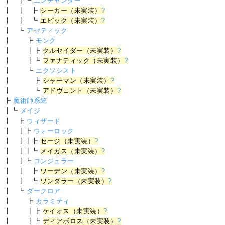
┃ ┃┗
エンチャンター
┃ ┃ ┣
シーカー（未実装）
?
┃ ┃ ┗
エピック（未実装）
?
┃ ┗
アセティック
┃ ┣
モンク
┃ ┃┣
クルセイダー（未実装）
?
┃ ┃┗
ファナティック（未実装）
?
┃ ┗
エクソシスト
┃ ┣
シャーマン（未実装）
?
┃ ┗
アドヴェント（未実装）
?
┣
魔術師系統
┃┗
メイジ
┃ ┣
ウィザード
┃ ┃┣
ウォーロック
┃ ┃┃┣
セージ（未実装）
?
┃ ┃┃┗
メイガス（未実装）
?
┃ ┃┗
コンジュラー
┃ ┃ ┣
ワーデン（未実装）
?
┃ ┃ ┗
ワンダラー（未実装）
?
┃ ┗
ダークロア
┃ ┣
カラミティ
┃ ┃┣
ケイオス（未実装）
?
┃ ┃┗
ディアボロス（未実装）
?