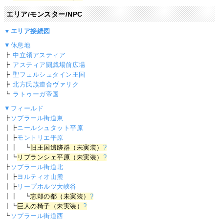
エリア/モンスター/NPC
▼エリア接続図
▼休息地
┣
中立領アスティア
┣
アスティア闘戯場前広場
┣
聖フェルシュタイン王国
┣
北方氏族連合ヴァリク
┗
ラトゥーガ帝国
▼フィールド
┣
ソプラール街道東
┃┣
ニールシュタット平原
┃┣
モントリエ平原
┃┃ ┗
旧王国遺跡群（未実装）
?
┃┗
リブランシェ平原（未実装）
?
┣
ソプラール街道北
┃┣
ヨルティオ山麓
┃┣
リープホルツ大峡谷
┃┃ ┗
忘却の都（未実装）
?
┃┗
巨人の椅子（未実装）
?
┗
ソプラール街道西