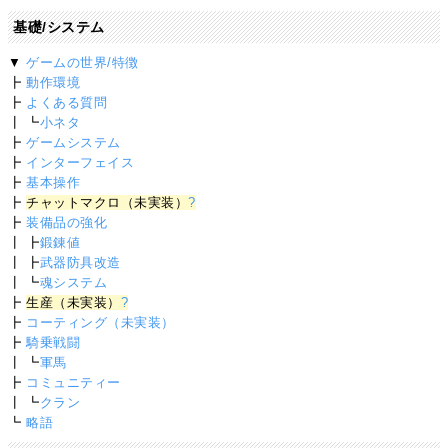
基礎/システム
▼
ゲームの世界/特徴
┣
動作環境
┣
よくある質問
┃ ┗
小ネタ
┣
ゲームシステム
┣
インターフェイス
┣
基本操作
┣
チャットマクロ（未実装）
?
┣
装備品の強化
┃ ┣
鍛錬値
┃ ┣
武器防具改造
┃ ┗
魂システム
┣
生産（未実装）
?
┣
コーティング（未実装）
┣
騎乗戦闘
┃ ┗
軍馬
┣
コミュニティー
┃ ┗
クラン
┗
略語