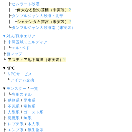
┣
ヒムラート砂漠
┃ ┗
偉大なる獣の墓標（未実装）
?
┣
タンブルジャン大砂海・北部
┃ ┗
シャナンタ石窟宮（未実装）
?
┗
タンブルジャン大砂海南（未実装）
▼対人/戦争エリア
┣
未開区域ミュルディア
┃ ┗
エル･ベド
┣
新マップ
┗
アスティア地下遺跡（未実装）
?
▼NPC
┗
NPCサービス
┗
アイテム交換
▼
モンスター
/
一覧
┃ ┗
専用スキル
┣
動物系
/
昆虫系
┣
不死系
/
竜族系
┣
人型系
/
ゴースト系
┣
悪魔系
/
魚系
┣
レプテ系
/
木人系
┣
エンブ系
/
無生物系