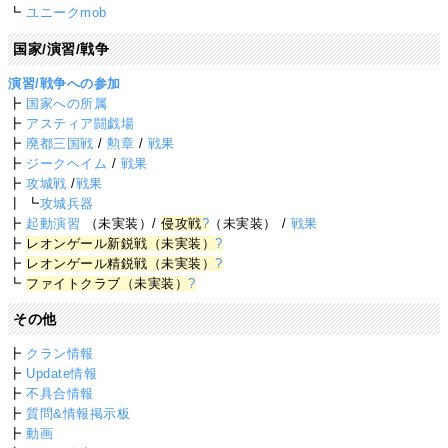
┗
ユニークmob
国家/演習/戦争
演習/戦争への参加
┣
国家への所属
┣
アスティア闘戯場
┣
廃都三国戦
/
勲章
/
戦果
┣
ジークヘイム
/
戦果
┣
攻城戦
/
戦果
┃ ┗
攻城兵器
┣
起動演習
（未実装）/
侵攻戦
?
（未実装） /
戦果
┣
レオンゲール新鋭戦（未実装）
?
┣
レオンゲール精鋭戦（未実装）
?
┗
ファイトクラブ（未実装）
?
その他
┣
クラン情報
┣
Update情報
┣
不具合情報
┣
質問&情報掲示板
┣
動画