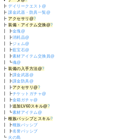
┣
デイリークエスト@
┣
課金武器・防具一覧@
┣
アクセサリ@
?
┣
装備・アイテム交換@
?
┃ ┣
金塊@
┃ ┣
消耗品@
┃ ┣
ジェム@
┃ ┣
藍宝石@
┃ ┣
素材アイテム交換員@
┃ ┗
魂@
┣
装備の入手方法@
?
┃ ┣
課金武器@
┃ ┣
課金防具@
┃ ┣
アクセサリ@
?
┃ ┣
チケットガチャ@
┃ ┣
金箱ガチャ@
┃ ┣
追加LV60スキル@
?
┃ ┗
素材アイテム@
┣
種族パッシブとスキル
?
┃ ┣
種族パッシブ
┃ ┣
名誉パッシブ
┗
火の島