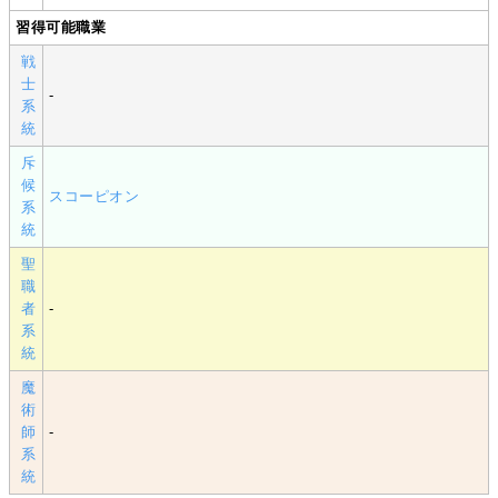
習得可能職業
戦
士
-
系
統
斥
候
スコーピオン
系
統
聖
職
者
-
系
統
魔
術
師
-
系
統