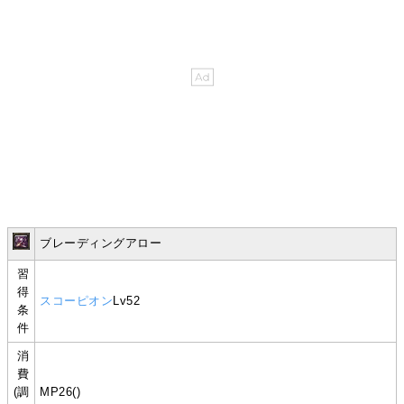
ブレーディングアロー
習
得
スコーピオン
Lv52
条
件
消
費
(調
MP26()