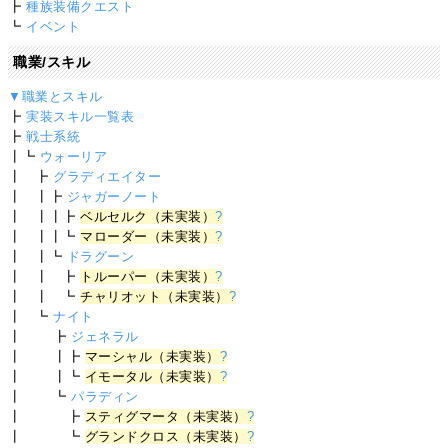
┣
種族装備クエスト
┗
イベント
職業/スキル
▼職業とスキル
┣
実装スキル一覧表
┣
戦士系統
┃┗
ウォーリア
┃ ┣
グラディエイター
┃ ┃┣
ジャガーノート
┃ ┃┃┣
ベルセルク（未実装）
?
┃ ┃┃┗
マローダー（未実装）
?
┃ ┃┗
ドラグーン
┃ ┃ ┣
トルーパー（未実装）
?
┃ ┃ ┗
チャリオット（未実装）
?
┃ ┗
ナイト
┃ ┣
ジェネラル
┃ ┃┣
マーシャル（未実装）
?
┃ ┃┗
イモータル（未実装）
?
┃ ┗
パラディン
┃ ┣
スティグマータ（未実装）
?
┃ ┗
グランドクロス（未実装）
?