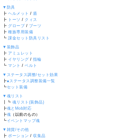
▼防具
┣
ヘルメット
/
盾
┣
トーソ
/
クィス
┣
グローブ
/
ブーツ
┣
種族専用装備
┗
課金セット防具リスト
▼装飾品
┣
アミュレット
┣
イヤリング
/
指輪
┗
マント
/
ベルト
▼ステータス調整/セット効果
┣
●ステータス調整装備一覧
┗
セット装備
▼魂リスト
┃┗
魂リスト(装飾品)
┣
魂とMob対応
┣
魂
（以前のもの）
┗
イベントマップ魂
▼雑貨/その他
┣
ポーション
/
収集品