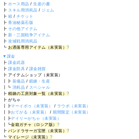
┣
ホース用品
/
生産の書
┣
スキル用消耗品
/
ジェム
┣
箱
/
チケット
┣
香油秘薬石版
┣
その他アイテム
┣
新・三国戦争アイテム
┣
攻城戦用消耗品
┗
お洒落専用アイテム（未実装）
?
▼課金
┣
課金武器
┣
課金防具
/
課金雑貨
┣ アイテムショップ（未実装）
┃┣
装備品
/
鍛錬・生産
┃┗
消耗品
/
スペシャル
┣
精錬の工房対象一覧（未実装）
?
┣ がちゃ
┃┣
マーイボゥ（未実装）
/
ラウボ（未実装）
┃┣
おてがる（未実装）
/
期間限定（未実装）
┃┣
デイリーがちゃ（未実装）
┃┗
金箱ガチャ（ロシア版）
?
┣
パンドラサーガ宝匣（未実装）
?
┗
マイレージ（未実装）
?