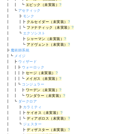
┃ ┃ ┗
エピック（未実装）
?
┃ ┗
アセティック
┃ ┣
モンク
┃ ┃┣
クルセイダー（未実装）
?
┃ ┃┗
ファナティック（未実装）
?
┃ ┗
エクソシスト
┃ ┣
シャーマン（未実装）
?
┃ ┗
アドヴェント（未実装）
?
┣
魔術師系統
┃┗
メイジ
┃ ┣
ウィザード
┃ ┃┣
ウォーロック
┃ ┃┃┣
セージ（未実装）
?
┃ ┃┃┗
メイガス（未実装）
?
┃ ┃┗
コンジュラー
┃ ┃ ┣
ワーデン（未実装）
?
┃ ┃ ┗
ワンダラー（未実装）
?
┃ ┗
ダークロア
┃ ┣
カラミティ
┃ ┃┣
ケイオス（未実装）
?
┃ ┃┗
ディアボロス（未実装）
?
┃ ┗
ジェスター
┃ ┣
ディザスター（未実装）
?