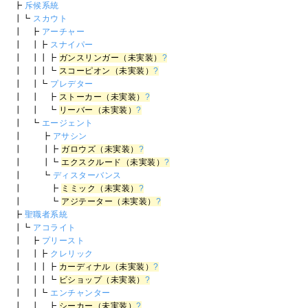
┣
斥候系統
┃┗
スカウト
┃ ┣
アーチャー
┃ ┃┣
スナイパー
┃ ┃┃┣
ガンスリンガー（未実装）
?
┃ ┃┃┗
スコーピオン（未実装）
?
┃ ┃┗
プレデター
┃ ┃ ┣
ストーカー（未実装）
?
┃ ┃ ┗
リーバー（未実装）
?
┃ ┗
エージェント
┃ ┣
アサシン
┃ ┃┣
ガロウズ（未実装）
?
┃ ┃┗
エクスクルード（未実装）
?
┃ ┗
ディスターバンス
┃ ┣
ミミック（未実装）
?
┃ ┗
アジテーター（未実装）
?
┣
聖職者系統
┃┗
アコライト
┃ ┣
プリースト
┃ ┃┣
クレリック
┃ ┃┃┣
カーディナル（未実装）
?
┃ ┃┃┗
ビショップ（未実装）
?
┃ ┃┗
エンチャンター
┃ ┃ ┣
シーカー（未実装）
?