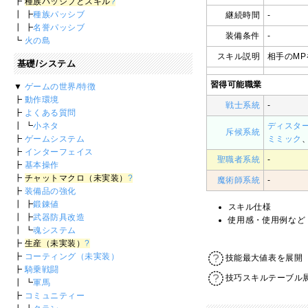
┣
種族パッシブとスキル
?
┃ ┣
種族パッシブ
継続時間
-
┃ ┣
名誉パッシブ
装備条件
-
┗
火の島
スキル説明
相手のM
基礎/システム
習得可能職業
▼
ゲームの世界/特徴
┣
動作環境
戦士系統
-
┣
よくある質問
┃ ┗
小ネタ
ディスタ
斥候系統
┣
ゲームシステム
ミミック
┣
インターフェイス
聖職者系統
-
┣
基本操作
┣
チャットマクロ（未実装）
?
魔術師系統
-
┣
装備品の強化
┃ ┣
鍛錬値
スキル仕様
┃ ┣
武器防具改造
使用感・使用例など
┃ ┗
魂システム
┣
生産（未実装）
?
┣
コーティング（未実装）
技能最大値表を展開
┣
騎乗戦闘
技巧スキルテーブル
┃ ┗
軍馬
┣
コミュニティー