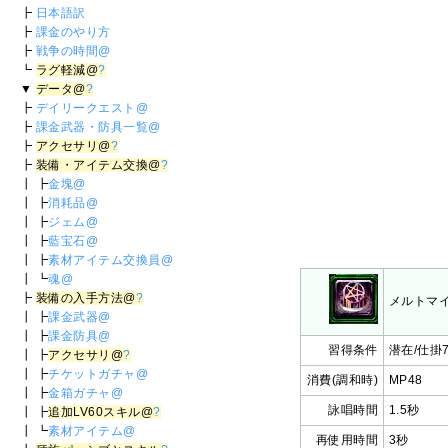
┣
日本語訳
┣
課金のやり方
┣
戦争の時間@
┗
ラグ軽減@
?
▼
データ@
?
┣
デイリークエスト@
┣
課金武器・防具一覧@
┣
アクセサリ@
?
┣
装備・アイテム交換@
?
┃ ┣
金塊@
┃ ┣
消耗品@
┃ ┣
ジェム@
┃ ┣
藍宝石@
┃ ┣
素材アイテム交換員@
┃ ┗
魂@
┣
装備の入手方法@
?
メルトマ
┃ ┣
課金武器@
┃ ┣
課金防具@
習得条件
潜在/仕掛7
┃ ┣
アクセサリ@
?
┃ ┣
チケットガチャ@
消費(調和時)
MP48
┃ ┣
金箱ガチャ@
詠唱時間
1.5秒
┃ ┣
追加LV60スキル@
?
┃ ┗
素材アイテム@
再使用時間
3秒