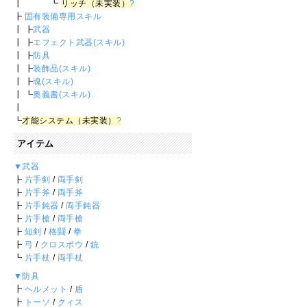
┃ ┗
リッチ（未実装）
?
┣
固有装備専用スキル
┃ ┣
武器
┃ ┣
エフェクト武器(スキル)
┃ ┣
防具
┃ ┣
装飾品(スキル)
┃ ┣
魂(スキル)
┃ ┗
奥義書(スキル)
┃
┗
才能システム（未実装）
?
アイテム
▼武器
┣
片手剣
/
両手剣
┣
片手斧
/
両手斧
┣
片手鈍器
/
両手鈍器
┣
片手槍
/
両手槍
┣
短剣
/
格闘
/
拳
┣
弓
/
クロスボウ
/
銃
┗
片手杖
/
両手杖
▼防具
┣
ヘルメット
/
盾
┣
トーソ
/
クィス