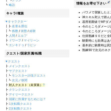
┃ ┗
クラン
情報をお寄せ下さい
┗
略語
パワメで実験したとこ
キャラ/種族
神スキル対人で踏ん
▼キャラクター
器用初期値でMPダメ
┃┣
名誉＆爵位
今のところダメージ
┃┗
係数
/
状態
/
経験
今のところダメージ
┣
人間
/
エルフ
仕掛熟練９０だと全
┣
ドワーフ
/
マイリーン
騎乗時にも効果はあり
┗
エンキドゥ
/
ラピン
基本的に騎乗時は罠無
熟練90で次元のネク
クエスト/国家所属/転職
▼クエスト
┣
メインクエスト
┣
サブクエスト
┃┗
モンスター討伐クエスト
┃┗
次元ノ狭間
┣
対人クエスト（未実装）
?
┣
クランクエスト
┣
デイリークエスト
┣
国家に所属するためには？
┣
1次転職クエスト
┣
2次転職クエスト