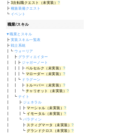
┣
3次転職クエスト（未実装）
?
┣
種族装備クエスト
┗
イベント
職業/スキル
▼職業とスキル
┣
実装スキル一覧表
┣
戦士系統
┃┗
ウォーリア
┃ ┣
グラディエイター
┃ ┃┣
ジャガーノート
┃ ┃┃┣
ベルセルク（未実装）
?
┃ ┃┃┗
マローダー（未実装）
?
┃ ┃┗
ドラグーン
┃ ┃ ┣
トルーパー（未実装）
?
┃ ┃ ┗
チャリオット（未実装）
?
┃ ┗
ナイト
┃ ┣
ジェネラル
┃ ┃┣
マーシャル（未実装）
?
┃ ┃┗
イモータル（未実装）
?
┃ ┗
パラディン
┃ ┣
スティグマータ（未実装）
?
┃ ┗
グランドクロス（未実装）
?