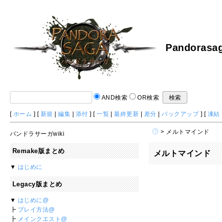
Pandorasag
AND検索
OR検索
[
ホーム
] [
新規
|
編集
|
添付
] [
一覧
|
最終更新
|
差分
|
バックアップ
] [
凍結
> メルトマインド
パンドラサーガwiki
Remake版まとめ
メルトマインド
▼
はじめに
Legacy版まとめ
▼
はじめに@
┣
プレイ方法@
┣
メインクエスト@