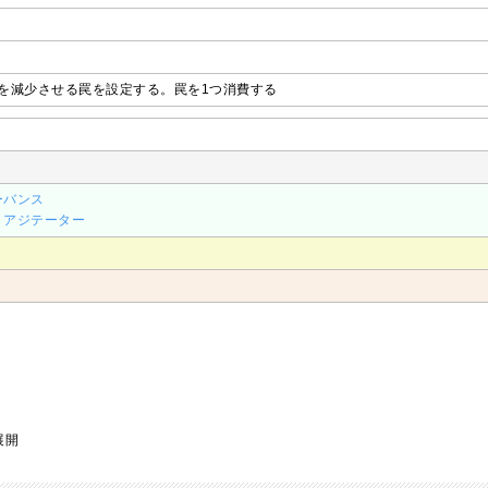
Pを減少させる罠を設定する。罠を1つ消費する
ーバンス
、
アジテーター
展開