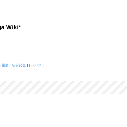
a Wiki*
|
複製
|
名前変更
] [
ヘルプ
]