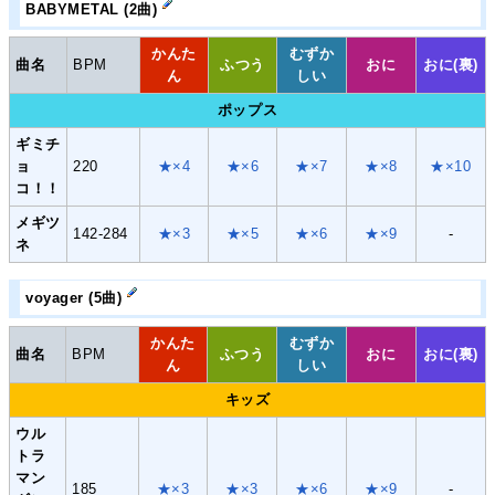
BABYMETAL (2曲)
かんた
むずか
曲名
BPM
ふつう
おに
おに(裏)
ん
しい
ポップス
ギミチ
ョ
220
★×4
★×6
★×7
★×8
★×10
コ！！
メギツ
142-284
★×3
★×5
★×6
★×9
-
ネ
voyager (5曲)
かんた
むずか
曲名
BPM
ふつう
おに
おに(裏)
ん
しい
キッズ
ウル
トラ
マン
185
★×3
★×3
★×6
★×9
-