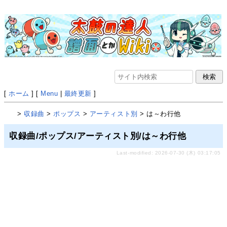
[
ホーム
] [
Menu
|
最終更新
]
>
収録曲
>
ポップス
>
アーティスト別
> は～わ行他
収録曲/ポップス/アーティスト別/は～わ行他
Last-modified: 2026-07-30 (木) 03:17:05