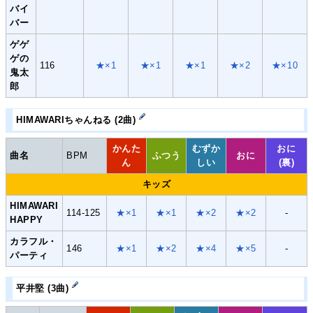
バイ
バー
ゲゲ
ゲの
116
★×1
★×1
★×1
★×2
★×10
鬼太
郎
HIMAWARIちゃんねる (2曲)
かんた
むずか
おに
曲名
BPM
ふつう
おに
ん
しい
(裏)
キッズ
HIMAWARI
114-125
★×1
★×1
★×2
★×2
-
HAPPY
カラフル・
146
★×1
★×2
★×4
★×5
-
パーティ
平井堅 (3曲)