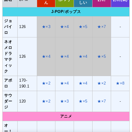
ん
しい
J-POP
/
ポップス
ジョ
バイ
126
★×3
★×4
★×5
★×7
-
ロ
ネオ
メロ
ドラ
126
★×4
★×4
★×4
★×5
-
マテ
ィッ
ク
アポ
170-
★×2
★×4
★×4
★×2
★×8
ロ
190.1
サウ
ダー
120
★×2
★×3
★×5
★×7
-
ジ
アニメ
オ
ー！