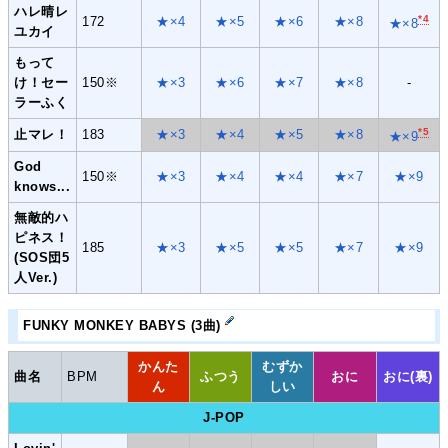
ハレ晴レ
*4
172
★×4
★×5
★×6
★×8
★×8
ユカイ
もって
け！セー
150※
★×3
★×6
★×7
★×8
-
ラーふく
*5
止マレ！
183
★×3
★×4
★×5
★×8
★×9
God
150※
★×3
★×4
★×4
★×7
★×9
knows...
無敵的ハ
ピネス！
185
★×3
★×5
★×5
★×7
★×9
(SOS団5
人Ver.)
FUNKY MONKEY BABYS (3曲)
かんた
むずか
曲名
BPM
ふつう
おに
おに(裏)
ん
しい
J-POP