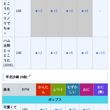
とこ
うた
166
★×3
★×3
★×4
★×8
-
～ノ
リノ
リで
ちゅ
～
ハム
太郎
とっ
140
★×2
★×2
★×6
★×5
★×10
とこ
うた
(2005)
早見沙織 (4曲)
かんた
むずか
おに
曲名
BPM
ふつう
おに
ん
しい
(裏)
ポップス
可愛くて
160
★×2
★×4
★×5
★×7
-