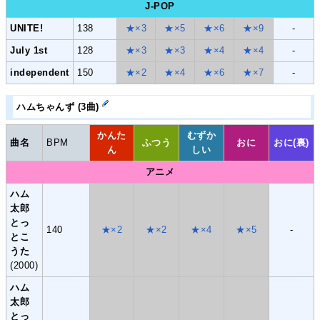
J-POP
UNITE!
138
★×3
★×5
★×6
★×9
-
July 1st
128
★×3
★×3
★×4
★×4
-
independent
150
★×2
★×4
★×6
★×7
-
ハムちゃんず (3曲)
かんた
むずか
曲名
BPM
ふつう
おに
おに(裏)
ん
しい
アニメ
ハム
太郎
とっ
140
★×2
★×2
★×4
★×5
-
とこ
うた
(2000)
ハム
太郎
とっ