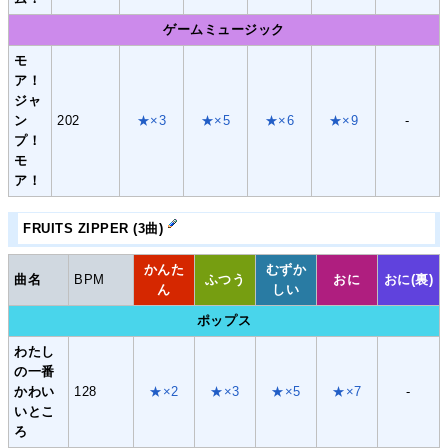
ゲームミュージック
モ
ア！
ジャ
ン
202
★×3
★×5
★×6
★×9
-
プ！
モ
ア！
FRUITS ZIPPER (3曲)
かんた
むずか
曲名
BPM
ふつう
おに
おに(裏)
ん
しい
ポップス
わたし
の一番
かわい
128
★×2
★×3
★×5
★×7
-
いとこ
ろ