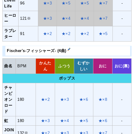
Lovin'
96
★×3
★×5
★×5
★×7
-
Life
ヒーロ
121※
★×3
★×4
★×4
★×7
-
ー
ラブレ
91
★×2
★×2
★×2
★×5
-
ター
Fischer's-フィッシャーズ- (4曲)
かんた
むずか
曲名
BPM
ふつう
おに
おに(裏)
ん
しい
ポップス
チャ
ンピ
オン
180
★×2
★×3
★×6
★×8
-
ロー
ド
虹
180
★×3
★×4
★×5
★×6
-
JOIN
132※
★×2
★×3
★×3
★×7
-