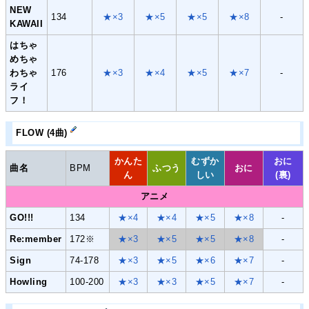
NEW
134
★×3
★×5
★×5
★×8
-
KAWAII
はちゃ
めちゃ
わちゃ
176
★×3
★×4
★×5
★×7
-
ライ
フ！
FLOW (4曲)
かんた
むずか
おに
曲名
BPM
ふつう
おに
ん
しい
(裏)
アニメ
GO!!!
134
★×4
★×4
★×5
★×8
-
Re:member
172※
★×3
★×5
★×5
★×8
-
Sign
74-178
★×3
★×5
★×6
★×7
-
Howling
100-200
★×3
★×3
★×5
★×7
-