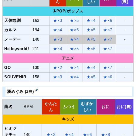
ん
しい
(裏)
J-POP
/
ポップス
天体観測
163
★×3
★×5
★×4
★×6
-
カルマ
194
★×4
★×5
★×5
★×7
-
メーデー
140
★×3
★×4
★×5
★×7
-
Hello,world!
211
★×4
★×5
★×6
★×7
-
アニメ
GO
130
★×2
★×4
★×4
★×7
-
SOUVENIR
158
★×3
★×4
★×5
★×6
-
潘めぐみ (3曲)
かんた
むずか
曲名
BPM
ふつう
おに
おに(裏)
ん
しい
キッズ
ヒミツ
キチュ
140
★×3
★×4
★×6
★×8
-