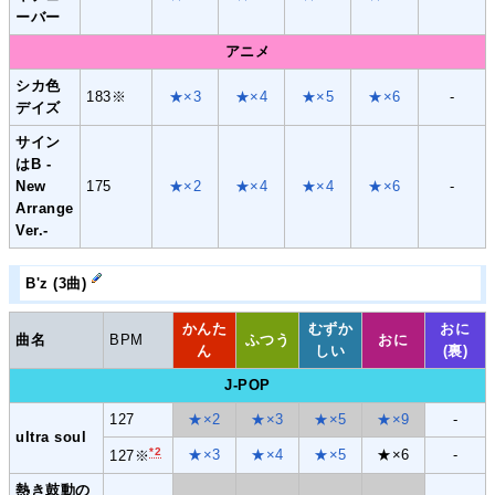
ーバー
アニメ
シカ色
183※
★×3
★×4
★×5
★×6
-
デイズ
サイン
はB -
New
175
★×2
★×4
★×4
★×6
-
Arrange
Ver.-
B'z (3曲)
かんた
むずか
おに
曲名
BPM
ふつう
おに
ん
しい
(裏)
J-POP
127
★×2
★×3
★×5
★×9
-
ultra soul
*2
★×3
★×4
★×5
★×6
-
127※
熱き鼓動の