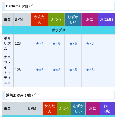
Perfume (2曲)
かんた
むずか
曲名
BPM
ふつう
おに
おに(裏)
ん
しい
ポップス
ポリ
リズ
128
★×4
★×6
★×5
★×8
-
ム
チョ
コレ
イ
128
★×3
★×2
★×5
★×5
-
ト・
ディ
スコ
浜崎あゆみ (3曲)
かんた
むずか
おに
曲名
BPM
ふつう
おに
ん
しい
(裏)