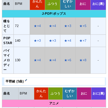
かんた
むずか
曲名
BPM
ふつう
おに
おに(裏)
ん
しい
J-POP
/
ポップス
瞳を
とじ
72
★×4
★×4
★×3
★×5
-
て
POP
140
★×3
★×3
★×4
★×7
-
STAR
バイ
マイ
メロ
130
★×4
★×4
★×6
★×8
-
ディ
ー
平野綾 (5曲)
かんた
むずか
曲名
BPM
ふつう
おに
おに(裏)
ん
しい
アニメ