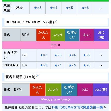
東區
128※
★×3
★×4
★×5
★×8
-
東區
BURNOUT SYNDROMES (2曲)
かんた
むずか
おに
曲名
BPM
ふつう
おに
ん
しい
(裏)
アニメ
ヒカリア
178
★×3
★×5
★×6
★×9
-
レ
PHOENIX
137
★×3
★×4
★×5
★×8
-
長谷川明子 (1+α曲)
かんた
むずか
曲名
BPM
ふつう
おに
おに(裏)
ん
しい
ゲームミュージック
星井美希
名義の楽曲については
THE IDOLM@STER関連楽曲一覧
を