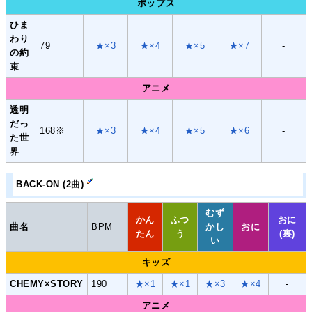
ポップス
ひま
わり
79
★×3
★×4
★×5
★×7
-
の約
束
アニメ
透明
だっ
168※
★×3
★×4
★×5
★×6
-
た世
界
BACK-ON (2曲)
むず
かん
ふつ
おに
曲名
BPM
かし
おに
たん
う
(裏)
い
キッズ
CHEMY×STORY
190
★×1
★×1
★×3
★×4
-
アニメ