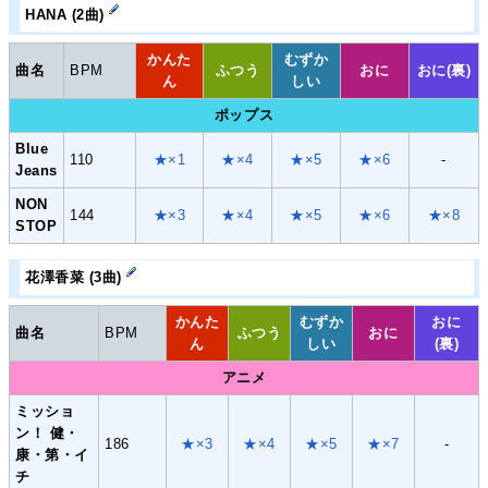
HANA (2曲)
かんた
むずか
曲名
BPM
ふつう
おに
おに(裏)
ん
しい
ポップス
Blue
110
★×1
★×4
★×5
★×6
-
Jeans
NON
144
★×3
★×4
★×5
★×6
★×8
STOP
花澤香菜 (3曲)
かんた
むずか
おに
曲名
BPM
ふつう
おに
ん
しい
(裏)
アニメ
ミッショ
ン！ 健・
186
★×3
★×4
★×5
★×7
-
康・第・イ
チ