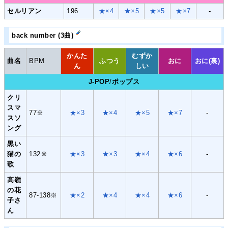
セルリアン
196
★×4
★×5
★×5
★×7
-
back number (3曲)
かんた
むずか
曲名
BPM
ふつう
おに
おに(裏)
ん
しい
J-POP
/
ポップス
クリ
スマ
77※
★×3
★×4
★×5
★×7
-
スソ
ング
黒い
猫の
132※
★×3
★×3
★×4
★×6
-
歌
高嶺
の花
87-138※
★×2
★×4
★×4
★×6
-
子さ
ん