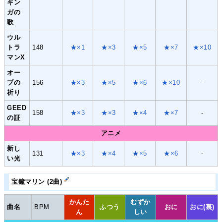
ギン
ガの
歌
ウル
トラ
148
★×1
★×3
★×5
★×7
★×10
マンX
オー
ブの
156
★×3
★×5
★×6
★×10
-
祈り
GEED
158
★×3
★×3
★×4
★×7
-
の証
アニメ
新し
131
★×3
★×4
★×5
★×6
-
い光
宝鐘マリン (2曲)
かんた
むずか
曲名
BPM
ふつう
おに
おに(裏)
ん
しい