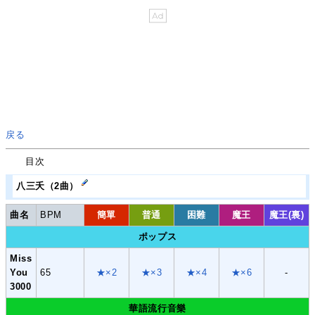
戻る
目次
八三夭（2曲）
曲名
BPM
簡單
普通
困難
魔王
魔王(裏)
ポップス
Miss
You
65
★×2
★×3
★×4
★×6
-
3000
華語流行音樂