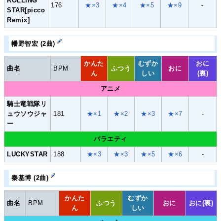
ROLLING
176
★×3
★×4
★×5
★×9
-
STAR[picco
Remix]
幡野智宏 (2曲)
かんた
むずか
おに
曲名
BPM
ふつう
おに
ん
しい
(裏)
アニメ
騎士竜戦隊リ
ュウソウジャ
181
★×1
★×2
★×3
★×7
-
ー
バラエティ
LUCKYSTAR
188
★×3
★×3
★×5
★×6
-
秦基博 (2曲)
かんた
むずか
曲名
BPM
ふつう
おに
おに(裏)
ん
しい