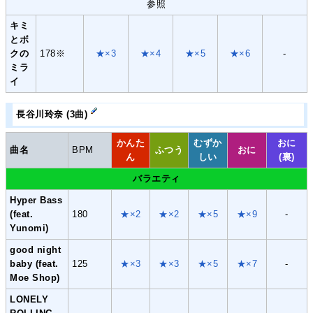
参照
キミ
とボ
クの
178※
★×3
★×4
★×5
★×6
-
ミラ
イ
長谷川玲奈 (3曲)
かんた
むずか
おに
曲名
BPM
ふつう
おに
ん
しい
(裏)
バラエティ
Hyper Bass
(feat.
180
★×2
★×2
★×5
★×9
-
Yunomi)
good night
baby (feat.
125
★×3
★×3
★×5
★×7
-
Moe Shop)
LONELY