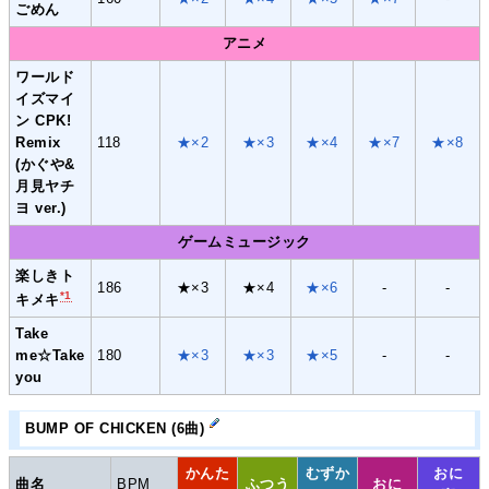
ごめん
アニメ
ワールド
イズマイ
ン CPK!
Remix
118
★×2
★×3
★×4
★×7
★×8
(かぐや&
月見ヤチ
ヨ ver.)
ゲームミュージック
楽しきト
186
★×3
★×4
★×6
-
-
*1
キメキ
Take
me☆Take
180
★×3
★×3
★×5
-
-
you
BUMP OF CHICKEN (6曲)
かんた
むずか
おに
曲名
BPM
ふつう
おに