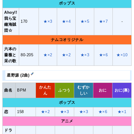
ポップス
Ahoy!!
我ら宝
170
★×3
★×4
★×5
★×7
-
鐘海賊
団☆
ナムコオリジナル
六本の
薔薇と
80-205
★×2
★×2
★×3
★×6
★×10
采の歌
星野源 (2曲)
かんた
むずか
曲名
BPM
ふつう
おに
おに(裏)
ん
しい
ポップス
恋
158
★×2
★×3
★×3
★×6
★×1
アニメ
ドラ