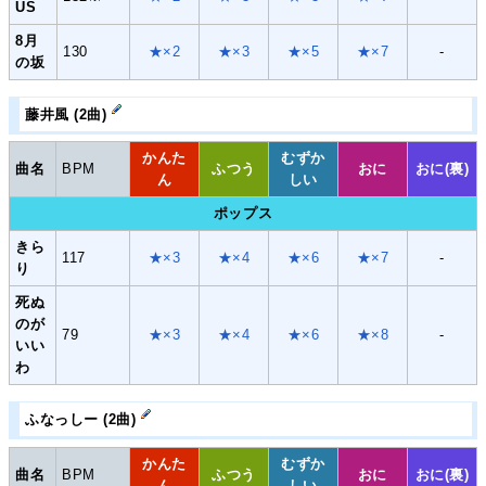
US
8月
130
★×2
★×3
★×5
★×7
-
の坂
藤井風 (2曲)
かんた
むずか
曲名
BPM
ふつう
おに
おに(裏)
ん
しい
ポップス
きら
117
★×3
★×4
★×6
★×7
-
り
死ぬ
のが
79
★×3
★×4
★×6
★×8
-
いい
わ
ふなっしー (2曲)
かんた
むずか
曲名
BPM
ふつう
おに
おに(裏)
ん
しい