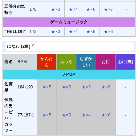
五等分の気
175
★×3
★×4
★×6
★×7
-
持ち
ゲームミュージック
“HELLO!!”
173
★×3
★×4
★×5
★×8
-
はなわ (2曲)
かんた
むずか
曲名
BPM
ふつう
おに
おに(裏)
ん
しい
J-POP
佐賀
184-190
★×5
★×5
★×5
★×8
-
県
伝説
の男
～ビ
77-187※
★×5
★×5
★×4
★×6
-
バ・
ガッ
ツ～