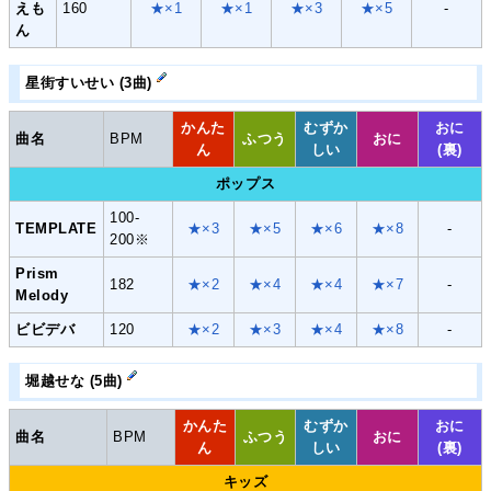
えも
160
★×1
★×1
★×3
★×5
-
ん
星街すいせい (3曲)
かんた
むずか
おに
曲名
BPM
ふつう
おに
ん
しい
(裏)
ポップス
100-
TEMPLATE
★×3
★×5
★×6
★×8
-
200※
Prism
182
★×2
★×4
★×4
★×7
-
Melody
ビビデバ
120
★×2
★×3
★×4
★×8
-
堀越せな (5曲)
かんた
むずか
おに
曲名
BPM
ふつう
おに
ん
しい
(裏)
キッズ