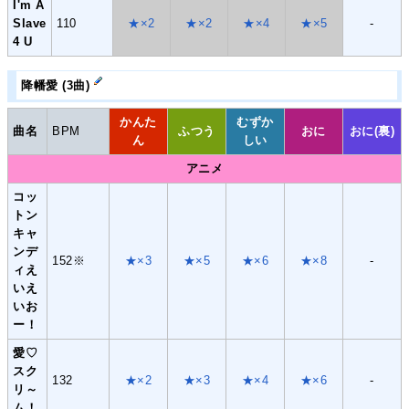
I'm A
Slave
110
★×2
★×2
★×4
★×5
-
4 U
降幡愛 (3曲)
かんた
むずか
曲名
BPM
ふつう
おに
おに(裏)
ん
しい
アニメ
コッ
トン
キャ
ンデ
152※
★×3
★×5
★×6
★×8
-
ィえ
いえ
いお
ー！
愛♡
スク
132
★×2
★×3
★×4
★×6
-
リ～
ム！