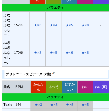
バラエティ
ふな
ふな
ふな
152※
★×3
★×4
★×5
★×8
-
っし
ー♪
ぶぎ
ぶぎ
ふな
170※
★×3
★×5
★×6
★×8
-
っし
ー♪
ブリトニー・スピアーズ (2曲)
かんた
むずか
曲名
BPM
ふつう
おに
おに(裏)
ん
しい
バラエティ
Toxic
144
★×3
★×5
★×5
★×5
-