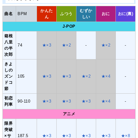
かんた
むずか
曲名
BPM
ふつう
おに
おに(裏)
ん
しい
J-POP
箱根
八里
74
★×3
★×2
-
★×2
-
の半
次郎
きよ
しの
ズン
105
★×3
★×3
★×2
★×4
-
ドコ
節
初恋
90-110
★×3
★×3
★×3
★×4
-
列車
アニメ
限界
突破
×サ
187.5
★×3
★×3
★×3
★×3
★×8