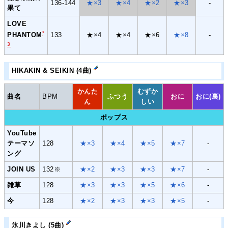
136-144
★×3
★×4
★×2
★×3
-
果て
LOVE
*
133
★×4
★×4
★×6
★×8
-
PHANTOM
3
HIKAKIN & SEIKIN (4曲)
かんた
むずか
曲名
BPM
ふつう
おに
おに(裏)
ん
しい
ポップス
YouTube
テーマソ
128
★×3
★×4
★×5
★×7
-
ング
JOIN US
132※
★×2
★×3
★×3
★×7
-
雑草
128
★×3
★×3
★×5
★×6
-
今
128
★×2
★×3
★×3
★×5
-
氷川きよし (5曲)