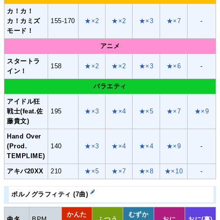
カ！カ！
カ！カミズ
155-170
★×2
★×2
★×3
★×7
-
モード！
アニメ
スタートラ
158
★×2
★×2
★×3
★×6
-
イン！
バラエティ
アイドル狂
戦士(feat.佐
195
★×3
★×4
★×5
★×7
★×9
藤貴文)
Hand Over
(Prod.
140
★×3
★×4
★×4
★×9
-
TEMPLIME)
アキバ20XX
210
★×5
★×7
★×8
★×10
-
ポルノグラフィティ (7曲)
かんた
むずか
曲名
BPM
ふつう
おに
おに(裏)