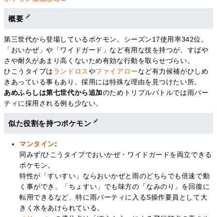
概要
第三世代から登場しているポケモン。シーズン17使用率342位。
「おいかぜ」や「ワイドガード」など有用な技を持つが、すばや
さや耐久があまり高くないため有効な行動を取らせづらい。
ひこうタイプは
ランドロス
や
ファイアロー
など有力候補がひしめ
きあっている事もあり、採用には特殊な理由を見つけたい所。
あめふらしは第七世代から追加
のためトリプルバトルでは雨パー
ティに採用される例も少ない。
似た役割を持つポケモン
マンタイン
:
同みず/ひこうタイプでおいかぜ・ワイドガードを両立できる
ポケモン。
特性が「すいすい」ならおいかぜと雨のどちらでも倍速で動
く事ができ、「ちょすい」でも味方の「なみのり」を回復に
転用できるなど、特に雨パーティに入るS操作要員として大
きく水をあけられている。