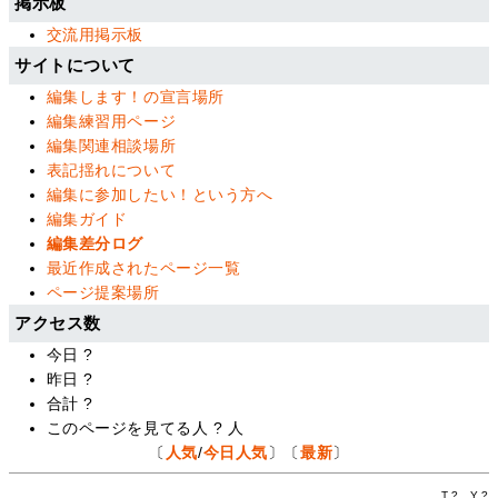
掲示板
交流用掲示板
サイトについて
編集します！の宣言場所
編集練習用ページ
編集関連相談場所
表記揺れについて
編集に参加したい！という方へ
編集ガイド
編集差分ログ
最近作成されたページ一覧
ページ提案場所
アクセス数
今日
?
昨日
?
合計
?
このページを見てる人
?
人
〔
人気
/
今日人気
〕〔
最新
〕
T.
?
Y.
?