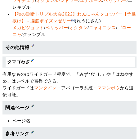
ライチュウ
/
オクタン
/
レントラー
/
エテボース
/
ペリッパー
/エ
レキブル
【秋の診断トリプル大会2022】わんにゃんタコッパー【予選
抜け】 - 脳筋ポイズンゼリー
(れうにさん)
メガピジョット
/
ペリッパー
/
オクタン
/
ニャオニクス
/
ゴロー
ニャ
/グランブル
その他情報
タマゴわざ
有用なものはワイドガード程度で、「みずびたし」や「はねやす
め」はレベルで習得できる。
ワイドガードは
マンタイン
・アバゴーラ系統・
ママンボウ
から遺
伝可能。
関連ページ
ページ名
参考リンク