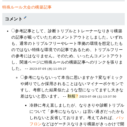
特殊ルール大会の構築記事
コメント
参考記事として、診断トリプルとトレーナーなりきり構築
の記事が載っていたためコメントアウトとしました。いずれ
も、通常のトリプルフリーやレート準拠の環境を想定したも
のではない特殊な環境での記事であるため、トリプルフリー
の参考にはなりません。そのため、いったんコメントアウト
し、関連ページに特殊ルールの構築記事へのリンクを張りま
した。 --
2023-07-05 (水) 11:05:27
参考にならないって本当に思いますか？変なギミック
や縛りでしか採用されることはないマイナーポケモンで
すし、考察した結果似たような型になってますし大きな
差はないと思います。 --
秋桜
?
2023-07-08 (土) 13:37:50
冷静に考え直しましたが、なりきりや診断トリプル
について「参考にならない」は言い過ぎだったかも
しれないと反省しております。考えてみれば、
バッ
フロン
などはゲーチスなりきり構築がきっかけで開