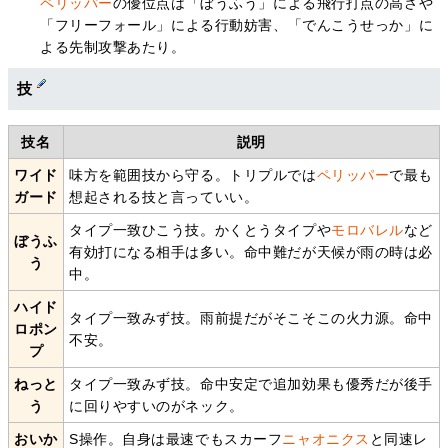
ペリッパー
の優位点は「ぼうふう」による飛行打点の高さや
「フリーフォール」による行動妨害、「でんこうせっか」に
よる先制攻撃あたり。
技
技名
説明
ワイド
味方を範囲技から守る。トリプルでは
ペリッパー
で最も
ガード
想起される技と言っていい。
タイプ一致ひこう技。かくとうタイプや
モロバレル
など
ぼうふ
有効打になる相手は多い。命中難だが天候が雨の時は必
う
中。
ハイド
タイプ一致みず技。雨前提だがそこそこの火力源。命中
ロポン
不安。
プ
ねっと
タイプ一致みず技。命中安定で追加効果も優秀だが後手
う
に回りやすいのがネック。
おいか
S操作。自身は最速でもスカーフ
ニャオニクス
と同速レ