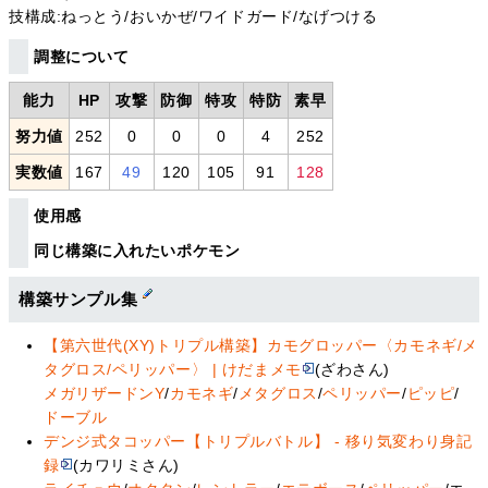
技構成:ねっとう/おいかぜ/ワイドガード/なげつける
調整について
能力
HP
攻撃
防御
特攻
特防
素早
努力値
252
0
0
0
4
252
実数値
167
49
120
105
91
128
使用感
同じ構築に入れたいポケモン
構築サンプル集
【第六世代(XY)トリプル構築】カモグロッパー〈カモネギ/メ
タグロス/ペリッパー〉 | けだまメモ
(ざわさん)
メガリザードンY
/
カモネギ
/
メタグロス
/
ペリッパー
/
ピッピ
/
ドーブル
デンジ式タコッパー【トリプルバトル】 - 移り気変わり身記
録
(カワリミさん)