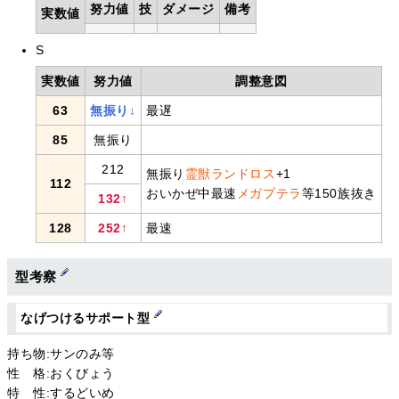
努力値
技
ダメージ
備考
実数値
S
実数値
努力値
調整意図
63
無振り↓
最遅
85
無振り
212
無振り
霊獣ランドロス
+1
112
おいかぜ中最速
メガプテラ
等150族抜き
132↑
128
252↑
最速
型考察
なげつけるサポート型
持ち物:サンのみ等
性 格:おくびょう
特 性:するどいめ