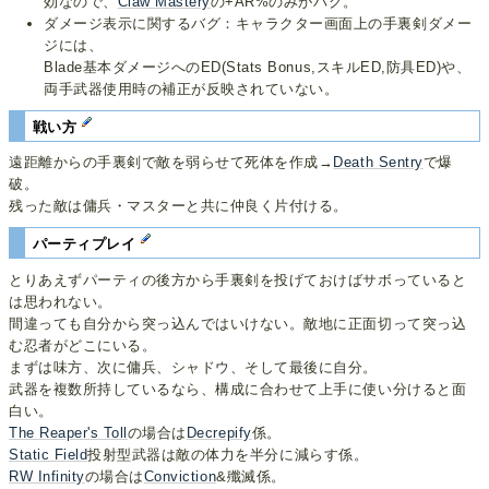
効なので、
Claw Mastery
の+AR%のみがバグ。
ダメージ表示に関するバグ：キャラクター画面上の手裏剣ダメー
ジには、
Blade基本ダメージへのED(Stats Bonus,スキルED,防具ED)や、
両手武器使用時の補正が反映されていない。
戦い方
遠距離からの手裏剣で敵を弱らせて死体を作成→
Death Sentry
で爆
破。
残った敵は傭兵・マスターと共に仲良く片付ける。
パーティプレイ
とりあえずパーティの後方から手裏剣を投げておけばサボっていると
は思われない。
間違っても自分から突っ込んではいけない。敵地に正面切って突っ込
む忍者がどこにいる。
まずは味方、次に傭兵、シャドウ、そして最後に自分。
武器を複数所持しているなら、構成に合わせて上手に使い分けると面
白い。
The Reaper's Toll
の場合は
Decrepify
係。
Static Field
投射型武器は敵の体力を半分に減らす係。
RW Infinity
の場合は
Conviction
&殲滅係。