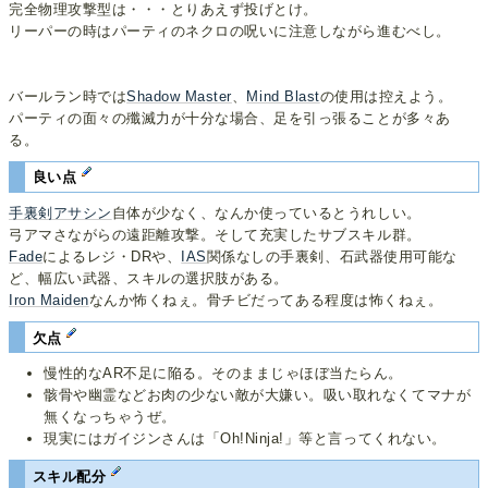
完全物理攻撃型は・・・とりあえず投げとけ。
リーパーの時はパーティのネクロの呪いに注意しながら進むべし。
バールラン時では
Shadow Master
、
Mind Blast
の使用は控えよう。
パーティの面々の殲滅力が十分な場合、足を引っ張ることが多々あ
る。
良い点
手裏剣アサシン
自体が少なく、なんか使っているとうれしい。
弓アマさながらの遠距離攻撃。そして充実したサブスキル群。
Fade
によるレジ・DRや、
IAS
関係なしの手裏剣、石武器使用可能な
ど、幅広い武器、スキルの選択肢がある。
Iron Maiden
なんか怖くねぇ。骨チビだってある程度は怖くねぇ。
欠点
慢性的なAR不足に陥る。そのままじゃほぼ当たらん。
骸骨や幽霊などお肉の少ない敵が大嫌い。吸い取れなくてマナが
無くなっちゃうぜ。
現実にはガイジンさんは「Oh!Ninja!」等と言ってくれない。
スキル配分