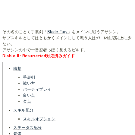
その名のごとく手裏剣「
Blade Fury
」をメインに戦うアサシン。
サブスキルとしてはともかくメインにして戦う人はｸﾏｰや槍尼以上に少
ない。
アサシンの中で一番忍者っぽく見えるビルド。
Diablo II: Resurrected対応済みガイド
構想
手裏剣
戦い方
パーティプレイ
良い点
欠点
スキル配分
スキルオプション
ステータス配分
装備