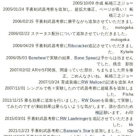
2005/10/09 作成 柘植三之ジョー
2005/01/24 手裏剣武器考察を追加し、超拡大修正。ページが長い！ 柘
植三之ジョー
2006/02/15 手裏剣武器考察に勝手ながら追加させていただきまし
た。 motogeka
2006/02/22 ステータス配分について追加させていただきました。
motogeka
2006/04/29 手裏剣武器考察に
Ribcracker
追記させていただきまし
た。 Kybele
2006/05/03
Bonehew
で実験の結果、
Bone Spear
は手からは出ません
でした。残念 影技
2007/02/02 ARやSF関係、間違っていた部分、ちまちました所を修
正。ごめんなさいね。 柘植三之ジョー
2007/10/24 育成装備に
RW Malice
の記述を追加 Art
2007/11/01 シングルで色々実験したので武器考察に超級系を追加しま
した。 Pisha
2011/11/15 乗る効果に追加を行いました。
RW Doom
を装備して実験し
てみたのですが凍結効果は乗らないような気がします。誰か念のため
検証
願います。 わ印
2015/03/01 手裏剣武器考察に
RW Lawbringer
を追記させていただきま
した。 kk
2021/12/23 手裏剣武器考察に
Baranar's Star
を追加しました。 t2p