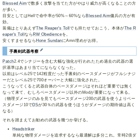
Blessed Aim
で数多く攻撃を当てた方がやはり威力が高くなることの方
が多い。
目安としてはHellで命中率が50%～60%なら
Blessed Aim
傭兵の方が有
効。
装備はとりあえず
The Reaper's Toll
でも持たせておこう。本体が
The R
eaper's Toll
なら
RW Obedience
を。
安くすませるなら
Hone Sundan
にAmn埋めがお得。
手裏剣武器考察
Patch
2.4でシナジーを含む大幅な強化が行われたため過去の武器の選
択基準はあまり当てにならなくなった。
以前はレベル25で142程度だった手裏剣のベースダメージがフルシナジ
ーだとレベル25で700オーバーと大幅に強化された。
こうなってくると武器自体のベースダメージはそれほど重要では無く
なって来て、むしろベースダメージ以外のModが重要になって来る。
（物理ダメージのみを見てもベースダメージ200の武器を使うよりベー
スダメージ10で
DS
が30％の武器を使うほうがダメージの期待値は高く
なる）
それを踏まえてお勧めの武器を幾つか挙げる。
Headstriker
単純な物理ダメージを追求するなら最適解は多分これ。常時2倍ダ