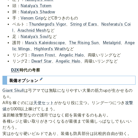
頭：
Natalya's Totem
胴：
Natalya's Shadow
手：
Venom Grip
などCBつきのもの
ベルト：
Thundergod's Vigor
、
String of Ears
、
Nosferatu's Coi
l
、
Arachnid Mesh
など
足：
Natalya's Soul
など
護符：
Mara's Kaleidoscope
、
The Rising Sun
、
Metalgrid
、
Ange
lic Wings
、
Highlord's Wrath
など
リング1：
Raven Frost
、
Angelic Halo
、両吸いリングなど
リング2：
Dwarf Star
、
Angelic Halo
、両吸いリングなど
D2X
時代の考察
装備オプション
Giant Skull
は弓アマでは無駄になりやすい大量の筋力upが生かせるの
も○。
ARを稼ぐのには
天使セット
がかなり役に立つ。リング一つにつき
攻撃
値
が1000以上稼げてしまう。
遠距離攻撃型なので護符ではなく鎧を装備するのもあり。
各種レジと吸い取りがきつくなるが最後まで装備しっぱなしでもいい
だろう。
実はかなり硬いビルドであり、装備も防具部分は比較的自由が効く。