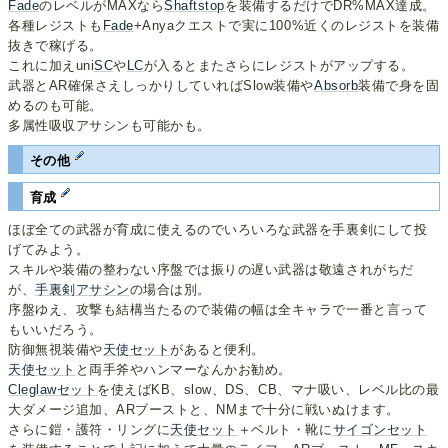
Fade
のレベルがMAXなら
Shaftstop
を装備するだけでDR%MAX達成。
各種レジストも
Fade
+Anyaクエストで実に100%近くのレジストを装備
抜きで稼げる。
これに加えuni
SC
や
LC
が入るとまたさらにレジストがアップする。
武器とAR確保さえしっかりしていればSlow装備や
Absorb
装備で身を固
めるのも可能。
多属性吸収アサシンも可能かも。
その他
育成
ほぼ全ての武器が育成に使えるのでいろいろな武器を手裏剣にして投
げてみよう。
スキルや装備の整わない序盤では振りの遅い武器は敬遠されがちだ
が、
手裏剣アサシン
の場合は別。
序盤ゆえ、攻撃も結構当たるので装備の幅は全キャラで一番と言って
もいいだろう。
防御無視装備や
天使セット
があると便利。
天使セット
と両手斧やハンマーなんかお勧め。
Cleglawセット
を使えばKB、slow、DS、CB、マナ吸い、レベル比の最
大ダメージ追加、ARブーストと、NMまで十分に戦いぬけます。
さらに鎧・護符・リングに
天使セット
＋ベルト・靴に
サイゴンセット