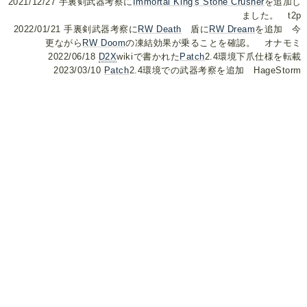
2021/12/27 手裏剣武器考察に
Immortal King's Stone Crusher
を追加し
ました。 t2p
2022/01/21 手裏剣武器考察に
RW Death
盾に
RW Dream
を追加 今
更ながら
RW Doom
の凍結効果が乗ることを確認。 オナモミ
2022/06/18
D2X
wikiで書かれた
Patch
2.4環境下爪仕様を転載
2023/03/10
Patch
2.4環境での武器考察を追加 HageStorm