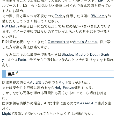
を装備することで上記に加えて大量のライフ・ARブースト、
MF
、スキ
ルブースト、LS、火・冷気レジと豪華に付くので育成装備を持ってい
る人にお勧め。
その際、雷と毒レジが不安なので
Fade
を併用したり頭に
RW Lore
を装
備したりしてうまく補ってください。
RW Malice
を使えば一発当てただけでAct2の敵がバタバタ死んでいき
ます。ダメージ重視ではないのでフレイルあたりの片手武器で作ると
いい感じ。
PI対策が必要になってきたら
Gimmershred
や
Atma's Scarab
。罠で殺
した方が楽と言えば楽ですが。
ちなみにスキルは最優先で振るべきは
Shadow Master
と
Death Sentr
y
、または
Fade
。最初から手裏剣につぎ込むとマナが足りなくなる恐れ
あり。
傭兵
防御無視装備なら
Act2傭兵
の中でも
Might
傭兵がお勧め。
または安全性を究極に高めるなら
Holy Freeze
傭兵もあり。
しかしながら死体が壊れる可能性も高くなるのでそこら辺はお好き
に。
防御無視装備以外の場合、ARに非常に困るので
Blessed Aim
傭兵を雇
おう。
Might
で攻撃力が強化されても当たらなくては意味がない。