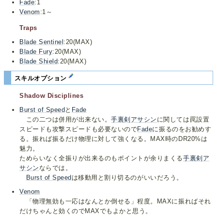
Fade
:1
Venom
:1～
Traps
Blade Sentinel
:20(MAX)
Blade Fury
:20(MAX)
Blade Shield
:20(MAX)
スキルオプション
Shadow Disciplines
Burst of Speed
と
Fade
この二つは併用が出来ない。
手裏剣アサシン
に関しては罠設置
スピードも攻撃スピードも必要ないので
Fade
に振るのをお勧めす
る。振れば振るだけ物理に対して強くなる。MAX時のDR20%は
魅力。
ためらいなく全振りが出来るのもポイントが余りまくる
手裏剣ア
サシン
ならでは。
Burst of Speed
は移動用と割り切るのがいいだろう。
Venom
「物理無効も一応はなんとか倒せる」程度。MAXに振ればそれ
だけちゃんと効くのでMAXでもよかと思う。