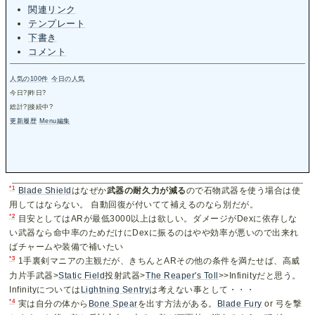
関連リンク
テンプレート
下書き
コメント
人気の100件
今日の人気
今日
?
|昨日
?
総計
?
|接続中
?
更新履歴
Menu編集
*1
Blade Shield
はなぜか
武器の耐久力が減る
ので石物武器を使う場合は使
用してはならない。 自動回復が付いてて補えるのなら別だが。
*2
目安としてはARが最低3000以上は欲しい。ダメージがDexに依存しな
い武器なら命中率のためだけにDexに振るのはやや効率が悪いので出来れ
ばチャームや装備で補いたい
*3
1手裏剣マニアの主観だが、きちんとARその他の条件を満たせば、高威
力片手武器>
Static Field
投射武器>
The Reaper's Toll
>>Infinityだと思う。
Infinityについては
Lightning Sentry
は考えない事として・・・
*4
実は自分の体から
Bone Spear
を出す方法がある。
Blade Fury
or 弓を撃