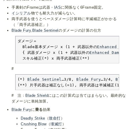
手裏剣のFrameは武器・
IAS
に関係なく6Frame固定。
イシリアル
物でも耐久力が減らない。
両手武器を使うとベースダメージ計算時に半減補正がかかる
（「両手武器補正」）
Blade Fury
,
Blade Sentinel
のダメージの計算の仕方
ダメージ＝

  Blade基本ダメージ x (1 + 武器以外の
Enhanced Dama
  { 武器ダメージ x (1 + 武器以外の
Enhanced Damage
  スキル補正(*) x 両手武器補正(**)
#
(*) 
Blade Sentinel
…3/8, 
Blade Fury
…3/4, 
Blade
(**) 片手武器は補正なし(=1), 両手武器は半減補正(1/2)
# 注：
Blade Shield
にはこの計算式は当てはまらない。最終的な
ダメージに単純加算。
Blade Fury
に
乗る
効果
Deadly Strike
（
致命打
）
Crushing Blow
（
壊滅打
）