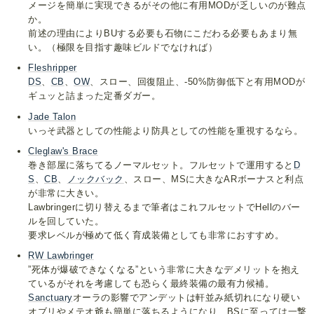
メージを簡単に実現できるがその他に有用MODが乏しいのが難点
か。
前述の理由によりBUする必要も石物にこだわる必要もあまり無
い。（極限を目指す趣味ビルドでなければ）
Fleshripper
DS
、
CB
、
OW
、スロー、回復阻止、-50%防御低下と有用MODが
ギュッと詰まった定番ダガー。
Jade Talon
いっそ武器としての性能より防具としての性能を重視するなら。
Cleglaw's Brace
巻き部屋に落ちてるノーマルセット。フルセットで運用すると
D
S
、
CB
、
ノックバック
、スロー、MSに大きなARボーナスと利点
が非常に大きい。
Lawbringerに切り替えるまで筆者はこれフルセットでHellのバー
ルを回していた。
要求レベルが極めて低く育成装備としても非常におすすめ。
RW Lawbringer
”死体が爆破できなくなる”という非常に大きなデメリットを抱え
ているがそれを考慮しても恐らく最終装備の最有力候補。
Sanctuary
オーラの影響でアンデットは軒並み紙切れになり硬い
オブリやメテオ爺も簡単に落ちるようになり、BSに至っては一撃