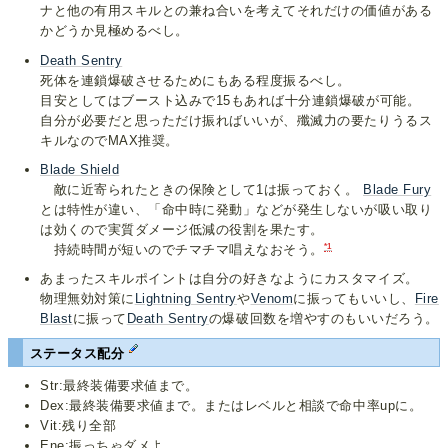
ナと他の有用スキルとの兼ね合いを考えてそれだけの価値がある
かどうか見極めるべし。
Death Sentry
死体を連鎖爆破させるためにもある程度振るべし。
目安としてはブースト込みで15もあれば十分連鎖爆破が可能。
自分が必要だと思っただけ振ればいいが、殲滅力の要たりうるス
キルなのでMAX推奨。
Blade Shield
敵に近寄られたときの保険として1は振っておく。
Blade Fury
とは特性が違い、「命中時に発動」などが発生しないが吸い取り
は効くので実質ダメージ低減の役割を果たす。
*1
持続時間が短いのでチマチマ唱えなおそう。
あまったスキルポイントは自分の好きなようにカスタマイズ。
物理無効対策に
Lightning Sentry
や
Venom
に振ってもいいし、
Fire
Blast
に振って
Death Sentry
の爆破回数を増やすのもいいだろう。
ステータス配分
Str:最終装備要求値まで。
Dex:最終装備要求値まで。またはレベルと相談で命中率upに。
Vit:残り全部
Ene:振っちゃダメよ。