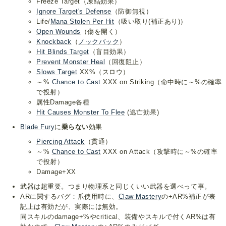
Freeze Target（凍結効果）
Ignore Target's Defense
（防御無視）
Life/
Mana Stolen Per Hit
（吸い取り(補正あり)）
Open Wounds
（傷を開く）
Knockback
（
ノックバック
）
Hit Blinds Target
（盲目効果）
Prevent Monster Heal
（回復阻止）
Slows Target
XX%（スロウ）
～%
Chance to Cast
XXX on Striking（命中時に～%の確率
で投射）
属性Damage各種
Hit Causes Monster To Flee
(逃亡効果)
Blade Fury
に
乗らない
効果
Piercing Attack
（貫通）
～%
Chance to Cast
XXX on Attack（攻撃時に～%の確率
で投射）
Damage+XX
武器は超重要。つまり物理系と同じくいい武器を選べって事。
ARに関するバグ：爪使用時に、
Claw Mastery
の+AR%補正が表
記上は有効だが、実際には無効。
同スキルのdamage+%やcritical、装備やスキルで付くAR%は有