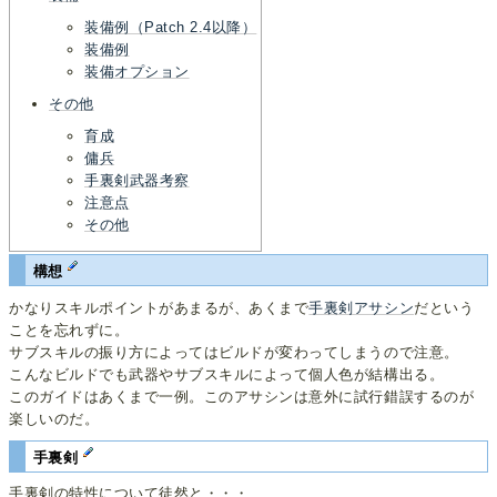
装備例（Patch 2.4以降）
装備例
装備オプション
その他
育成
傭兵
手裏剣武器考察
注意点
その他
構想
かなりスキルポイントがあまるが、あくまで
手裏剣アサシン
だという
ことを忘れずに。
サブスキルの振り方によってはビルドが変わってしまうので注意。
こんなビルドでも武器やサブスキルによって個人色が結構出る。
このガイドはあくまで一例。このアサシンは意外に試行錯誤するのが
楽しいのだ。
手裏剣
手裏剣の特性について徒然と・・・