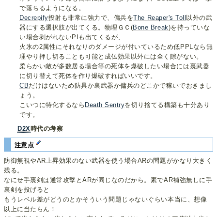
で落ちるようになる。
Decrepify
投射も非常に強力で、傭兵を
The Reaper's Toll
以外の武
器にする選択肢が出てくる。物理ＧＣ(
Bone Break
)を持っていな
い場合剥がれないPIも出てくるが、
火氷の2属性にそれなりのダメージが付いているため低PPLなら無
理やり押し切ることも可能と成仏効果以外には全く隙がない。
柔らかい敵が多数居る場合等の死体を爆破したい場合には裏武器
に切り替えて死体を作り爆破すればいいです。
CB
だけはないため防具か裏武器か傭兵のどこかで稼いでおきまし
ょう。
こいつに特化するなら
Death Sentry
を切り捨てる構築も十分あり
です。
D2X
時代の考察
注意点
防御無視やAR上昇効果のない武器を使う場合ARの問題がかなり大きく
残る。
なにせ手裏剣は通常攻撃とARが同じなのだから。素でAR補強無しに手
裏剣を投げると
もうレベル差がどうのとかそういう問題じゃないぐらい本当に、想像
以上に当たらん！