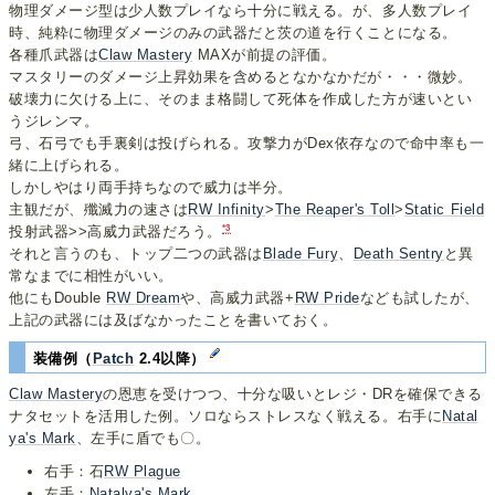
物理ダメージ型は少人数プレイなら十分に戦える。が、多人数プレイ
時、純粋に物理ダメージのみの武器だと茨の道を行くことになる。
各種爪武器は
Claw Mastery
MAXが前提の評価。
マスタリーのダメージ上昇効果を含めるとなかなかだが・・・微妙。
破壊力に欠ける上に、そのまま格闘して死体を作成した方が速いとい
うジレンマ。
弓、石弓でも手裏剣は投げられる。攻撃力がDex依存なので命中率も一
緒に上げられる。
しかしやはり両手持ちなので威力は半分。
主観だが、殲滅力の速さは
RW Infinity
>
The Reaper's Toll
>
Static Field
*3
投射武器>>高威力武器だろう。
それと言うのも、トップ二つの武器は
Blade Fury
、
Death Sentry
と異
常なまでに相性がいい。
他にもDouble
RW Dream
や、高威力武器+
RW Pride
なども試したが、
上記の武器には及ばなかったことを書いておく。
装備例（
Patch
2.4以降）
Claw Mastery
の恩恵を受けつつ、十分な吸いとレジ・DRを確保できる
ナタセットを活用した例。ソロならストレスなく戦える。右手に
Natal
ya's Mark
、左手に盾でも〇。
右手：石
RW Plague
左手：
Natalya's Mark