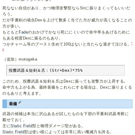
死なない自信があり、かつ物理攻撃型ならStrに振りまくってもいいだ
ろう。
だが手裏剣の場合Dexを上げて数多く当てた方が威力が高くなることの
方が多い。
もともと
Fade
のおかげでかなり死ににくいので命中率をあげるために
もある程度Dexに振るのもあり。
*
つかチャーム等のブースト含めて100はないと当たらな過ぎて泣ける。
2
（追加）motogeka
投擲武器＆短剣＆爪：(Str+Dex)*75%
このため、投擲武器＆短剣＆爪はDexに振っても攻撃力が上昇する。
命中力も上がる為、最終装備をこれらにする場合は、Dexに振りまくる
のもありと考えます。
装備
武器の候補は本当に沢山あるが試したものを下部の手裏剣武器考察に
載せておく。
主に
Static Field
型と物理ダメージ型がある。
Static Field
型は使い様によっては非常に高い殲滅力を誇る。