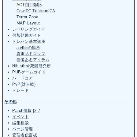
ACT
|
1
|
2
|
3
|
4
|
5
Cow
|
DC
|
Tristram
|
CA
Terror Zone
MAP Layout
レベリングガイド
付加効果ガイド
トレハン基本講座
alvl85の場所
貴重品ドロップ
価値あるアイテム
Nihlathak死因研究所
PUBゲームガイド
ハードコア
PvP(対人戦)
トレード
その他
Patch情報
|
2.7
イベント
編集相談
ページ管理
管理者伝言板