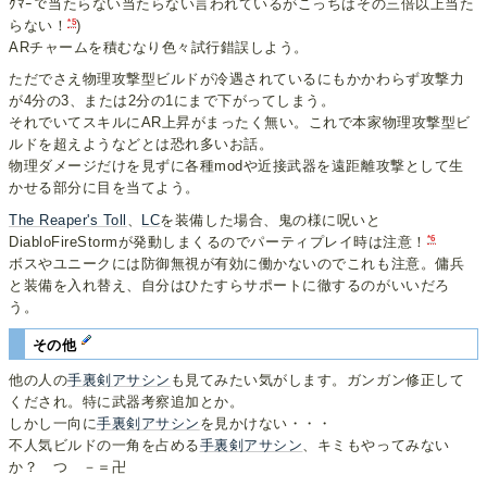
ｸﾏｰで当たらない当たらない言われているがこっちはその三倍以上当た
*5
らない！
)
ARチャームを積むなり色々試行錯誤しよう。
ただでさえ物理攻撃型ビルドが冷遇されているにもかかわらず攻撃力
が4分の3、または2分の1にまで下がってしまう。
それでいてスキルにAR上昇がまったく無い。これで本家物理攻撃型ビ
ルドを超えようなどとは恐れ多いお話。
物理ダメージだけを見ずに各種modや近接武器を遠距離攻撃として生
かせる部分に目を当てよう。
The Reaper's Toll
、
LC
を装備した場合、鬼の様に呪いと
*6
DiabloFireStormが発動しまくるのでパーティプレイ時は注意！
ボスやユニークには防御無視が有効に働かないのでこれも注意。傭兵
と装備を入れ替え、自分はひたすらサポートに徹するのがいいだろ
う。
その他
他の人の
手裏剣アサシン
も見てみたい気がします。ガンガン修正して
くだされ。特に武器考察追加とか。
しかし一向に
手裏剣アサシン
を見かけない・・・
不人気ビルドの一角を占める
手裏剣アサシン
、キミもやってみない
か？ つ －＝卍