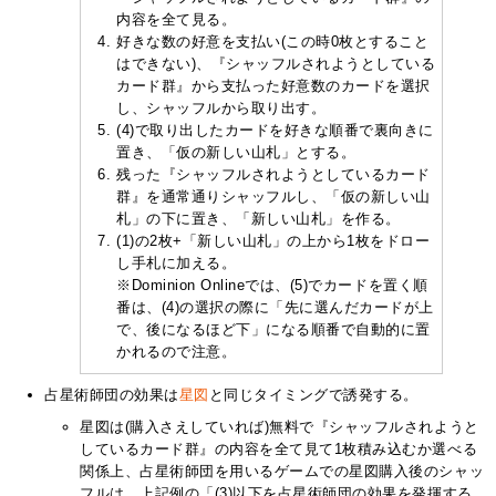
内容を全て見る。
好きな数の好意を支払い(この時0枚とすること
はできない)、『シャッフルされようとしている
カード群』から支払った好意数のカードを選択
し、シャッフルから取り出す。
(4)で取り出したカードを好きな順番で裏向きに
置き、「仮の新しい山札」とする。
残った『シャッフルされようとしているカード
群』を通常通りシャッフルし、「仮の新しい山
札」の下に置き、「新しい山札」を作る。
(1)の2枚+「新しい山札」の上から1枚をドロー
し手札に加える。
※Dominion Onlineでは、(5)でカードを置く順
番は、(4)の選択の際に「先に選んだカードが上
で、後になるほど下」になる順番で自動的に置
かれるので注意。
占星術師団の効果は
星図
と同じタイミングで誘発する。
星図は(購入さえしていれば)無料で『シャッフルされようと
しているカード群』の内容を全て見て1枚積み込むか選べる
関係上、占星術師団を用いるゲームでの星図購入後のシャッ
フルは、上記例の「(3)以下を占星術師団の効果を発揮する