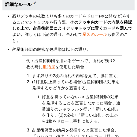
詳細なルール
残りデッキの枚数よりも多くのカードをドロー(や公開など)をす
ることでシャッフルを行う際、
そのデッキ内カードの内訳を確認
した上で、占星術師団によりデッキトップに置くカードを選んで
よい。
詳しくは下記の通り、合わせて
星図のルール
も参照のこ
と。
占星術師団の厳密な処理順は以下の通り。
例：占星術師団を用いるゲームで、山札が残り2
枚の時に
鍛冶屋
を使用した場合
まず残りの2枚の山札の内容を見て、脇に置く。
(1好意以上持っている場合)占星術師団の効果を
発揮するかどうかを宣言する。
好意を持っていない or 占星術師団の効果
を発揮することを宣言しなかった場合、通
常通りのシャッフルを行い「新しい山札」
を作り、(1)の2枚+「新しい山札」の上か
ら1枚をドローし手札に加える。
占星術師団の効果を発揮すると宣言した場合、
『シャッフルされようとしているカード群』の