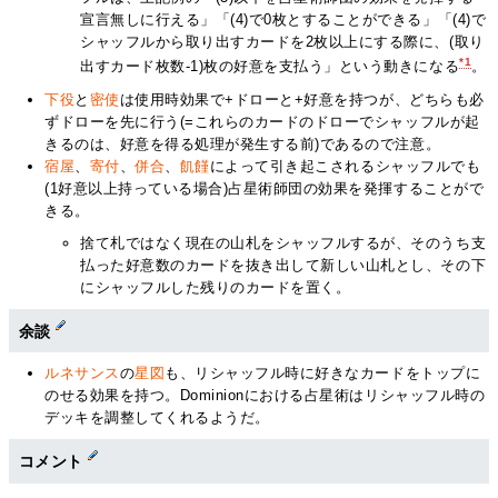
宣言無しに行える」「(4)で0枚とすることができる」「(4)で
シャッフルから取り出すカードを2枚以上にする際に、(取り
*1
出すカード枚数-1)枚の好意を支払う」という動きになる
。
下役
と
密使
は使用時効果で+ドローと+好意を持つが、どちらも必
ずドローを先に行う(=これらのカードのドローでシャッフルが起
きるのは、好意を得る処理が発生する前)であるので注意。
宿屋
、
寄付
、
併合
、
飢饉
によって引き起こされるシャッフルでも
(1好意以上持っている場合)占星術師団の効果を発揮することがで
きる。
捨て札ではなく現在の山札をシャッフルするが、そのうち支
払った好意数のカードを抜き出して新しい山札とし、その下
にシャッフルした残りのカードを置く。
余談
ルネサンス
の
星図
も、リシャッフル時に好きなカードをトップに
のせる効果を持つ。Dominionにおける占星術はリシャッフル時の
デッキを調整してくれるようだ。
コメント