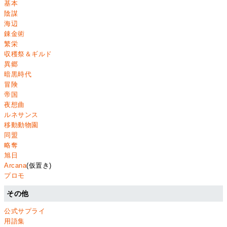
基本
陰謀
海辺
錬金術
繁栄
収穫祭＆ギルド
異郷
暗黒時代
冒険
帝国
夜想曲
ルネサンス
移動動物園
同盟
略奪
旭日
Arcana
(仮置き)
プロモ
その他
公式サプライ
用語集