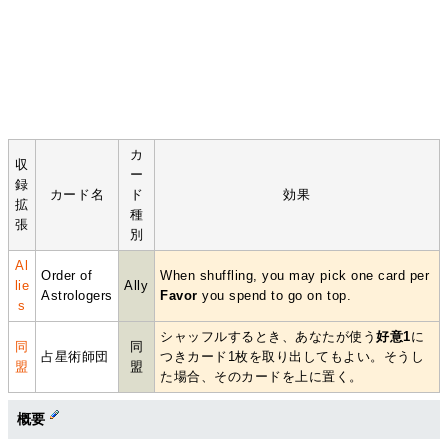
カ
収
ー
録
カード名
ド
効果
拡
種
張
別
Al
Order of
When shuffling, you may pick one card per
lie
Ally
Astrologers
Favor
you spend to go on top.
s
シャッフルするとき、あなたが使う
好意1
に
同
同
占星術師団
つきカード1枚を取り出してもよい。そうし
盟
盟
た場合、そのカードを上に置く。
概要