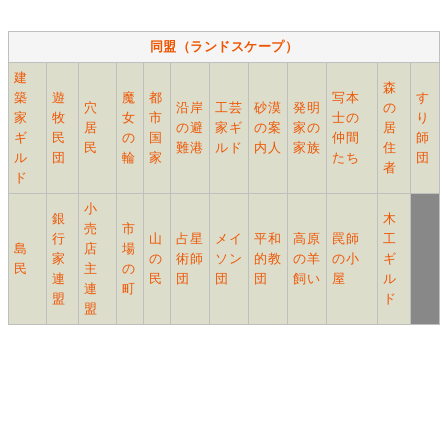
同盟（ランドスケープ）
建
森
築
遊
魔
都
写本
す
穴
沿岸
工芸
砂漠
発明
の
家
牧
女
市
士の
り
居
の避
家ギ
の案
家の
居
ギ
民
の
国
仲間
師
民
難港
ルド
内人
家族
住
ル
団
輪
家
たち
団
者
ド
小
銀
木
売
市
行
山
占星
メイ
平和
高原
罠師
工
島
店
場
家
の
術師
ソン
的教
の羊
の小
ギ
民
主
の
連
民
団
団
団
飼い
屋
ル
連
町
盟
ド
盟