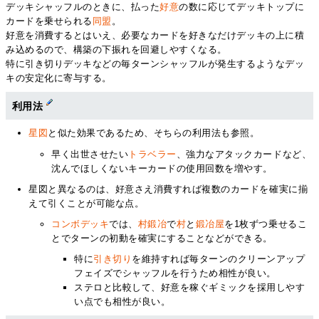
デッキシャッフルのときに、払った
好意
の数に応じてデッキトップに
カードを乗せられる
同盟
。
好意を消費するとはいえ、必要なカードを好きなだけデッキの上に積
み込めるので、構築の下振れを回避しやすくなる。
特に引き切りデッキなどの毎ターンシャッフルが発生するようなデッ
キの安定化に寄与する。
利用法
星図
と似た効果であるため、そちらの利用法も参照。
早く出世させたい
トラベラー
、強力なアタックカードなど、
沈んでほしくないキーカードの使用回数を増やす。
星図と異なるのは、好意さえ消費すれば複数のカードを確実に揃
えて引くことが可能な点。
コンボデッキ
では、
村鍛冶
で
村
と
鍛冶屋
を1枚ずつ乗せるこ
とでターンの初動を確実にすることなどができる。
特に
引き切り
を維持すれば毎ターンのクリーンアップ
フェイズでシャッフルを行うため相性が良い。
ステロと比較して、好意を稼ぐギミックを採用しやす
い点でも相性が良い。