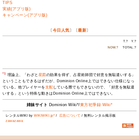
TIPS
実績(アプリ版)
キャンペーン(アプリ版)
〔
今日人気
〕〔
最新
〕
T.
?
Y.
?
NOW.
?
TOTAL.
?
*1
理論上、「わざと
星図
の効果を得ず、占星術師団で好意を無駄遣いする」
ということもできるはずだが、Dominion Online上ではできない仕様になっ
ている。他プレイヤーを
支配
している際でもできないので、「好意を無駄遣
いする」という特殊な動きはDominion Online上ではできない。
姉妹サイト
Dominion Wiki*/
東方祀爭録 Wiki*
レンタルWIKI by
WIKIWIKI.jp*
/
広告について
/ 無料レンタル掲示板
zawazawa