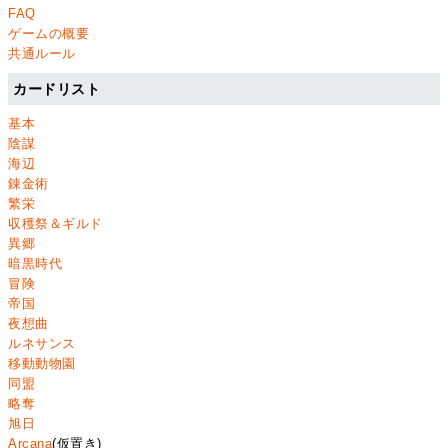
FAQ
ゲームの概要
共通ルール
カードリスト
基本
陰謀
海辺
錬金術
繁栄
収穫祭＆ギルド
異郷
暗黒時代
冒険
帝国
夜想曲
ルネサンス
移動動物園
同盟
略奪
旭日
Arcana
(仮置き)