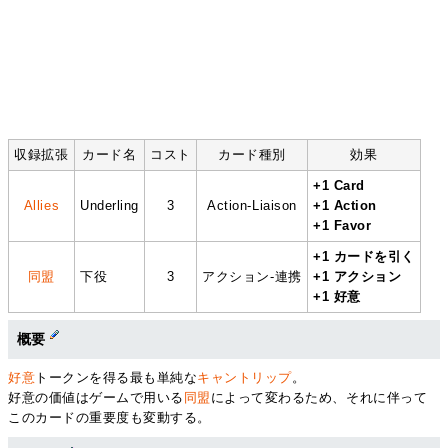
収録拡張
カード名
コスト
カード種別
効果
+1 Card
Allies
Underling
3
Action-Liaison
+1 Action
+1 Favor
+1 カードを引く
同盟
下役
3
アクション-連携
+1 アクション
+1 好意
概要
好意
トークンを得る最も単純な
キャントリップ
。
好意の価値はゲームで用いる
同盟
によって変わるため、それに伴って
このカードの重要度も変動する。