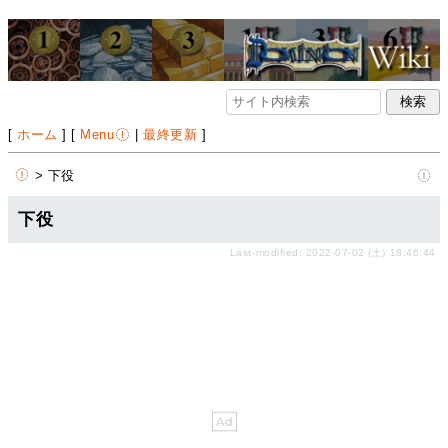
[
ホーム
] [
Menu
|
最終更新
]
> 下役
下役
Last-modified: 2022-07-02 (土) 18:46:44