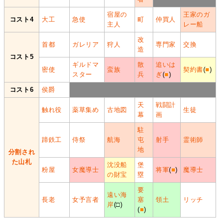
宿屋の
王家のガ
コスト4
大工
急使
町
仲買人
主人
レー船
改
首都
ガレリア
狩人
専門家
交換
造
コスト5
ギルドマ
散
追いは
密使
蛮族
契約書
(
■
)
スター
兵
ぎ
(
■
)
コスト6
侯爵
天
戦闘計
触れ役
薬草集め
古地図
生徒
幕
画
駐
蹄鉄工
侍祭
航海
屯
射手
霊術師
地
分割され
た山札
沈没船
堡
粉屋
女魔導士
将軍
(
■
)
魔導士
の財宝
塁
要
遠い海
長老
女予言者
塞
領土
リッチ
岸
(□)
(
■
)