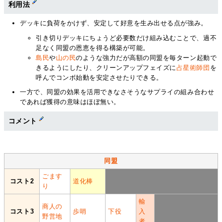
利用法
デッキに負荷をかけず、安定して好意を生み出せる点が強み。
引き切りデッキにちょうど必要数だけ組み込むことで、過不
足なく同盟の恩恵を得る構築が可能。
島民
や
山の民
のような強力だが高額の同盟を毎ターン起動で
きるようにしたり、クリーンアップフェイズに
占星術師団
を
呼んでコンボ始動を安定させたりできる。
一方で、同盟の効果を活用できなさそうなサプライの組み合わせ
であれば獲得の意味はほぼ無い。
コメント
同盟
ごます
コスト2
道化棒
り
輸
商人の
コスト3
歩哨
下役
入
野営地
者