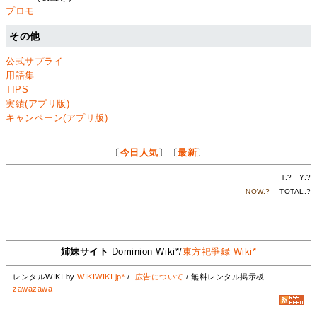
プロモ
その他
公式サプライ
用語集
TIPS
実績(アプリ版)
キャンペーン(アプリ版)
〔
今日人気
〕〔
最新
〕
T.
?
Y.
?
NOW.
?
TOTAL.
?
姉妹サイト
Dominion Wiki*/
東方祀爭録 Wiki*
レンタルWIKI by
WIKIWIKI.jp*
/
広告について
/ 無料レンタル掲示板
zawazawa