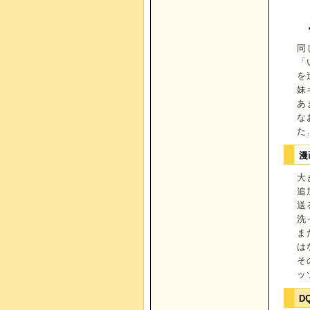
同
「
を
妹
あ
な
た
漫
大
追
送
洗
ま
は
そ
ッ
D