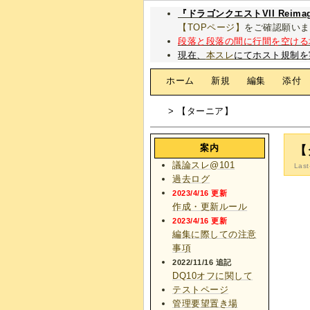
『ドラゴンクエストVII Rei
【TOPページ】
をご確認願いま
段落と段落の間に行間を空ける
現在、
本スレ
にてホスト規制を
[
ホーム
|
新規
|
編集
|
添付
> 【ターニア】
案内
【
議論スレ@101
Last
過去ログ
2023/4/16 更新
作成・更新ルール
2023/4/16 更新
編集に際しての注意
事項
2022/11/16 追記
DQ10オフに関して
テストページ
管理要望置き場