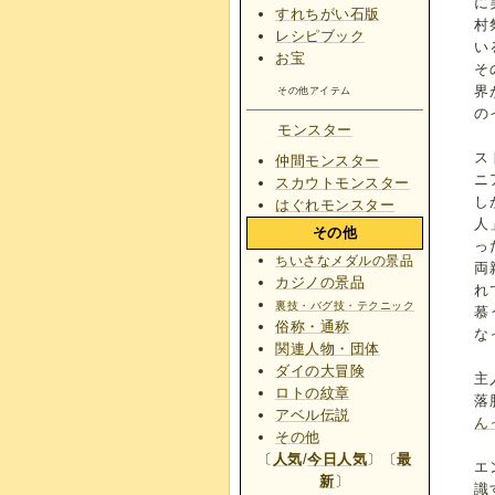
に
すれちがい石版
村
レシピブック
い
お宝
そ
界
その他アイテム
の
モンスター
ス
仲間モンスター
ニ
スカウトモンスター
し
はぐれモンスター
人
その他
っ
ちいさなメダルの景品
両
カジノの景品
れ
裏技・バグ技・テクニック
慕
俗称・通称
な
関連人物・団体
ダイの大冒険
主
ロトの紋章
落
アベル伝説
ん
その他
〔
人気
/
今日人気
〕〔
最
エ
新
〕
識