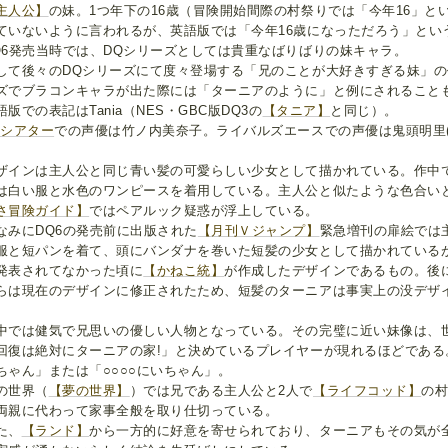
主人公】
の妹。1つ年下の16歳（冒険開始間際の村祭りでは「今年16」と
ていないように言われるが、英語版では「今年16歳になっただろう」とい
Q6発売当時では、DQシリーズとしては貴重なばりばりの妹キャラ。
して後々のDQシリーズにて度々登場する「兄のことが大好きすぎる妹」
ズでブラコンキャラが出た際には「ターニアのように」と例にされること
語版での表記はTania（NES・GBC版DQ3の
【タニア】
と同じ）。
Dシアター
での声優は竹ノ内美奈子。ライバルズエースでの声優は鬼頭明里(
ザインは主人公と同じ青い髪の可愛らしい少女として描かれている。作中
は白い服と水色のワンピースを着用している。主人公と似たような色合い
さ冒険ガイド】
ではペアルック疑惑が浮上している。
なみにDQ6の発売前に出版された
【月刊Ｖジャンプ】
緊急増刊の扉絵では
服と短パンを着て、頭にバンダナを巻いた短髪の少女として描かれている
発表されてなかった頃に
【かねこ統】
が作成したデザインであるもの。後
らは現在のデザインに修正されたため、短髪のターニアは事実上の没デザ
中では健気で兄思いの優しい人物となっている。その完璧に近い妹像は、
回復は絶対にターニアの家!」と決めているプレイヤーが現れるほどである
ちゃん」または「○○○○にいちゃん」。
の世界（
【夢の世界】
）では兄である主人公と2人で
【ライフコッド】
の
両親に代わって家事全般を取り仕切っている。
た、
【ランド】
から一方的に好意を寄せられており、ターニアもその気が