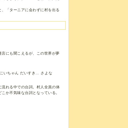
と、「ターニアに会わずに村を出る
発言にも聞こえるが、この世界が夢
○にいちゃん だいすき… さよな
に流れる中での台詞。村人全員の体
どこか不気味な台詞となっている。
。