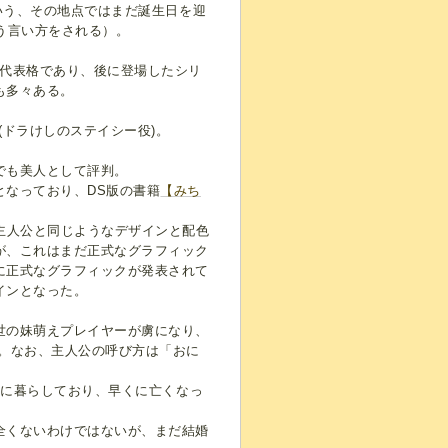
いう、その地点ではまだ誕生日を迎
う言い方をされる）。
の代表格であり、後に登場したシリ
も多々ある。
ドラけしのステイシー役)。
でも美人として評判。
となっており、DS版の書籍
【みち
主人公と同じようなデザインと配色
が、これはまだ正式なグラフィック
に正式なグラフィックが発表されて
インとなった。
世の妹萌えプレイヤーが虜になり、
。なお、主人公の呼び方は「おに
村に暮らしており、早くに亡くなっ
全くないわけではないが、まだ結婚