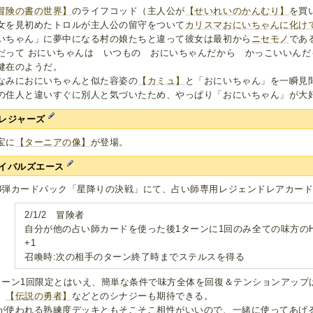
冒険の書の世界】
のライフコッド（主人公が
【せいれいのかんむり】
を買
女を見初めたトロルが主人公の留守をついて
カリスマおにいちゃんに化け
いちゃん」に夢中になる村の娘たちと違って彼女は最初から
ニセモノ
であ
だって おにいちゃんは いつもの おにいちゃんだから かっこいいんだ
健在のようだ。
なみにおにいちゃんと似た容姿の
【カミュ】
と「おにいちゃん」を一瞬見
の住人と違いすぐに別人と気づいたため、やっぱり「おにいちゃん」が大
レジャーズ
宝に
【ターニアの像】
が登場。
イバルズエース
3弾カードパック「星降りの決戦」にて、占い師専用レジェンドレアカード
2/1/2 冒険者
自分が他の占い師カードを使った後1ターンに1回のみ全ての味方の
+1
召喚時:次の相手のターン終了時までステルスを得る
ターン1回限定とはいえ、簡単な条件で味方全体を回復＆テンションアップ
、
【伝説の勇者】
などとのシナジーも期待できる。
が使われる熟練度デッキともそこそこ相性がいいので、一緒に使ってあげ