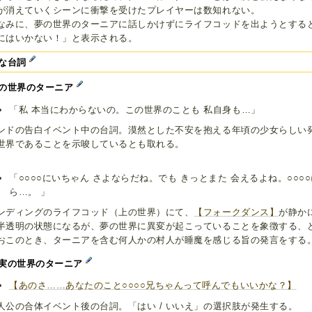
が消えていくシーンに衝撃を受けたプレイヤーは数知れない。
なみに、夢の世界のターニアに話しかけずにライフコッドを出ようとする
にはいかない！」と表示される。
な台詞
の世界のターニア
「私 本当にわからないの。この世界のことも 私自身も…」
ンドの告白イベント中の台詞。漠然とした不安を抱える年頃の少女らしい
世界であることを示唆しているとも取れる。
「○○○○にいちゃん さよならだね。でも きっとまた 会えるよね。○○○
ら…。 」
ンディングのライフコッド（上の世界）にて、
【フォークダンス】
が静か
半透明の状態になるが、夢の世界に異変が起こっていることを象徴する、
おこのとき、ターニアを含む何人かの村人が睡魔を感じる旨の発言をする
実の世界のターニア
【あのさ……あなたのこと○○○○兄ちゃんって呼んでもいいかな？】
人公の合体イベント後の台詞。「はい / いいえ」の選択肢が発生する。