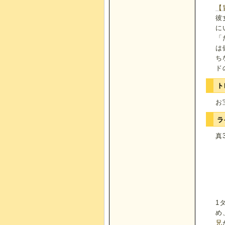
【
彼
に
「
は
ち
ド
ト
お
ラ
真
1
め
兄