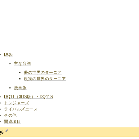
DQ6
主な台詞
夢の世界のターニア
現実の世界のターニア
漫画版
DQ11（3DS版）・DQ11S
トレジャーズ
ライバルズエース
その他
関連項目
Q6