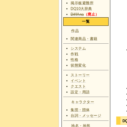
掲示板避難所
DQ10大辞典
DiffAna
（廃止）
一覧
作品
関連商品・書籍
システム
作戦
性格
状態変化
ストーリー
イベント
クエスト
設定・用語
キャラクター
集団・団体
台詞・メッセージ
D
地名・地形