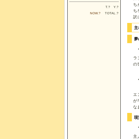
ち
T.
?
Y.
?
ち
NOW.
?
TOTAL.
?
訳
主
夢
ラ
の
エ
が
な
現
主