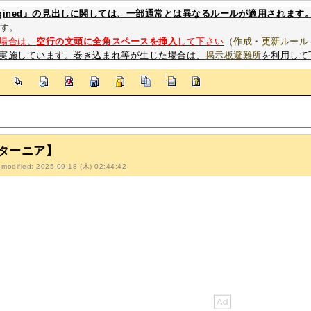
magined』の見出しに関しては、一部通常とは異なるルールが適用されます
す。
場合は、
空行の文頭に全角スペースを挿入
して下さい
（
作成・更新ルール
実施しています。巻き込まれ等が生じた場合は、
掲示板避難所
を利用して
]
ターニア】
-modified: 2025-09-18 (木) 02:44:42