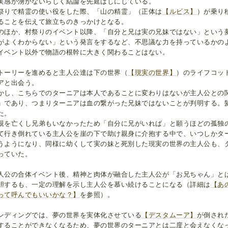
実感が湧かないらしく結論を先延ばしにしている。
祭りで精霊の使い役をした際、「山の精霊」（正体は
【ルビス】
）が乗り
ることを伝えて旅立ちのきっかけとなる。
のほか、村祭りのイベント以降、「自分と兄は実の兄妹ではない」という
がよくわからない」という発言をするなど、不思議な力を持っているかの
イベント以外で物語の根幹に大きく関わることはない。
トーリーを進めると主人公達は下の世界（
【現実の世界】
）のライフコッ
アと出会う。
かし、こちらでのターニアは本人であることに変わりはないが主人公との
」であり、つまりターニアは血の繋がった兄妹ではないことが判明する。
た。
親を亡くし兄弟もいなかったため「自分に兄がいれば」と願うほどの孤独
て行き倒れている主人公を崖の下で助け親身に介抱する中で、いつしかタ
うようになり、同様に幼くして実の妹と死別した現実の世界の主人公も、
っていた。
人公の合体イベント後、精神と肉体が融合した主人公が「お兄ちゃん」と
胆するも、一定の理解を示し主人公を慕い続けることになる（詳細は
【あ
って呼んでもいいかな？】
を参照）。
ンディングでは、夢の世界を実体化させている
【デスタムーア】
が倒され
することができなくなるため、夢の世界のターニアとは二度と会えなくな