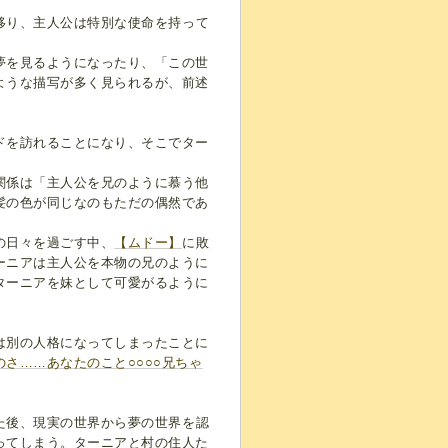
移り、主人公は特別な使命を持って
夢を見るようになったり、「この世
ような描写が多く見られるが、前述
ドを訪れることになり、そこでター
関係は「主人公を兄のように慕う他
髪の色が同じなのもただの偶然であ
の日々を過ごす中、
【ムドー】
に敗
ーニアは主人公を本物の兄のように
ターニアを妹として可愛がるように
は別の人格になってしまったことに
のさ……あなたのこと○○○○兄ちゃ
た後、現実の世界から夢の世界を認
ってしまう。ターニアと村の住人た