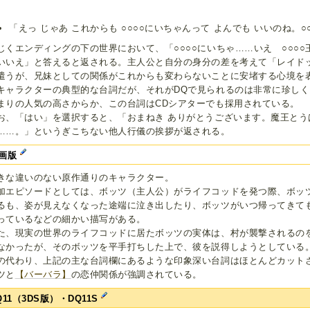
「えっ じゃあ これからも ○○○○にいちゃんって よんでも いいのね。○
じくエンディングの下の世界において、「○○○○にいちゃ……いえ ○○○
いいえ」と答えると返される。主人公と自分の身分の差を考えて「レイド
遣うが、兄妹としての関係がこれからも変わらないことに安堵する心境を
キャラクターの典型的な台詞だが、それがDQで見られるのは非常に珍し
まりの人気の高さからか、この台詞はCDシアターでも採用されている。
お、「はい」を選択すると、「おまねき ありがとうございます。魔王とう
……。」というぎこちない他人行儀の挨拶が返される。
画版
きな違いのない原作通りのキャラクター。
加エピソードとしては、ボッツ（主人公）がライフコッドを発つ際、ボッ
るも、姿が見えなくなった途端に泣き出したり、ボッツがいつ帰ってきて
っているなどの細かい描写がある。
た、現実の世界のライフコッドに居たボッツの実体は、村が襲撃されるの
なかったが、そのボッツを平手打ちした上で、彼を説得しようとしている
の代わり、上記の主な台詞欄にあるような印象深い台詞はほとんどカット
ツと
【バーバラ】
の恋仲関係が強調されている。
Q11（3DS版）・DQ11S