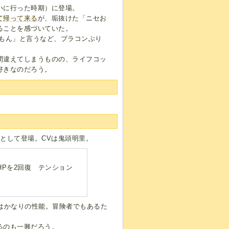
いに行った時期）に登場。
て帰って来る
が、垢抜けた「ニセお
ることを感づいていた。
もん」と言うなど、ブラコンぶり
間違えてしまうものの、ライフコッ
好きなのだろう。
として登場。CVは鬼頭明里。
HPを2回復 テンション
はかなりの性能。冒険者でもあるた
るのも一興だろう。