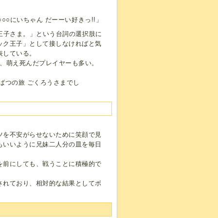
○○○にいちゃん だーーい好きっ!!」
○王子さま。」という台詞の選択肢に
ック王子」として接しなければと気
表している。
く、萌え死んだプレイヤーも多い。
ばつの旅 ごくろうさまでし
ツを不安がらせないために笑顔で見
もいいように兄妹二人分の皿を毎日
を前にしても、戦うことに積極的で
。
されており、相対的な結果としてボ