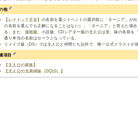
の他
【レイドック王女】
の名前を選ぶイベントの選択肢に「ターニア」が出
の名前を選んでも正解になることはない）。「ターニア」と答えた場合
る。また、
漫画版
、小説版、CDシアター版の主人公は皆、妹の名前を
通り本当の名前はセーラとなっている。
リメイク版（DS）では主人公と仲間たち以外で、唯一公式イラストが
連項目
【主人公の家族】
【主人公の兄弟姉妹（DQ10）】