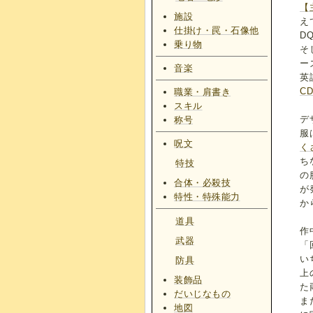
【
施設
え
仕掛け・罠・石像他
D
乗り物
そ
ー
音楽
英
C
職業・肩書き
スキル
デ
称号
服
呪文
く
ち
特技
の
合体・必殺技
が
特性・特殊能力
か
道具
作
武器
「
い
防具
上
装飾品
た
だいじなもの
ま
地図