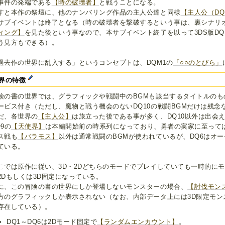
事件の発端である
【時の破壊者】
と戦うことになる。
すと本作の祭壇に、他のナンバリング作品の主人公達と同様
【主人公（DQ
サブイベントは終了となる（時の破壊者を撃破するという事は、裏シナリ
ィング】
を見た後という事なので、本サブイベント終了を以って3DS版DQ
う見方もできる）。
過去作の世界に乱入する」というコンセプトは、DQM1の
「○○のとびら」
界の特徴
険の書の世界では、グラフィックや戦闘中のBGMも該当するタイトルのも
ービス付き（ただし、魔物と戦う機会のないDQ10の戦闘BGMだけは残念
だ、各世界の
【主人公】
は旅立った後である事が多く、DQ10以外は出会え
Q9の
【天使界】
は本編開始前の時系列になっており、勇者の実家に至って
ス戦も
【バラモス】
以外は通常戦闘のBGMが使われているが、DQ6はオ
ている。
こでは原作に従い、3D・2Dどちらのモードでプレイしていても一時的に
2Dもしくは3D固定になっている。
に、この冒険の書の世界にしか登場しないモンスターの場合、
【討伐モン
方のグラフィックしか表示されない（なお、内部データ上には3D限定モン
存在している）。
DQ1～DQ6は2Dモード固定で
【ランダムエンカウント】
。