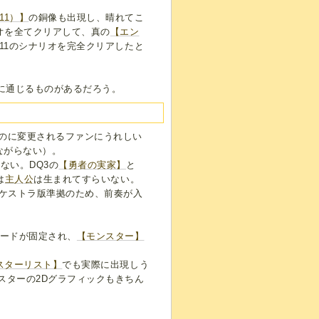
11）】
の銅像も出現し、晴れてこ
オを全てクリアして、真の
【エン
11のシナリオを完全クリアしたと
に通じるものがあるだろう。
のに変更されるファンにうれしい
ながらない）。
ない。DQ3の
【勇者の実家】
と
は
主人公
は生まれてすらいない。
ーケストラ版準拠のため、前奏が入
モードが固定され、
【モンスター】
スターリスト】
でも実際に出現しう
スターの2Dグラフィックもきちん