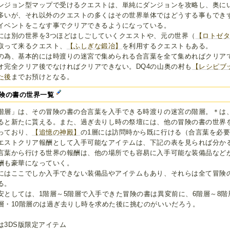
ンジョン型マップで受けるクエストは、単純にダンジョンを攻略し、奥に
多いが、それ以外のクエストの多くはその世界単体ではどうする事もでき
イベントをこなす事でクリアできるようになっている。
には別の世界を3つほどはしごしていくクエストや、元の世界（
【ロトゼ
取って来るクエスト、
【ふしぎな鍛冶】
を利用するクエストもある。
の為、基本的には時渡りの迷宮で集められる合言葉を全て集めればクリアで
オ完全クリア後でなければクリアできない。DQ4の山奥の村も
【レシピブ
た後
までお預けとなる。
険の書の世界一覧
階層」は、その冒険の書の合言葉を入手できる時渡りの迷宮の階層。＊は
ると新たに貰える。また、過ぎ去りし時の祭壇には、他の冒険の書の世界
っており、
【追憶の神殿】
の1層には訪問時から既に行ける（合言葉を必
エストクリア報酬として入手可能なアイテムは、下記の表を見られば分か
言葉から行ける世界の報酬は、他の場所でも容易に入手可能な装備品など
酬も豪華になっていく。
にはここでしか入手できない装備品やアイテムもあり、それらは全て冒険
る。
安としては、1階層～5階層で入手できた冒険の書は異変前に、6階層～8階
層・10階層のは過ぎ去りし時を求めた後に挑むのがいいだろう。
は3DS版限定アイテム