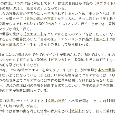
つの祭壇が1つの作品に対応しており、祭壇の名前は各作品の
【サブタイト
ルの無いDQ1は「始まりの」となっている。
れらの冒険の書が何者かによって汚されてしまったため、主人公たちは
【
たちを潜らせて
【冒険の書の合言葉】
を手に入れ、それに応じた世界を救
祭壇からはそれぞれ3つ（DQ10のみ2つ）のマップに行くことができ、冒
マップが増えて行く。
の世界で受ける
【クエスト】
をクリアするとそのマップを救ったことにな
するとその世界に応じた「勇者の像」（ナンバリング作品の
【主人公】
の
天使
も
最後のエテーネ
も
【勇者】
の像として取り扱われる。
本的に1つの祭壇の中で全てのイベントが集約されている訳ではなく、他
も少なからず存在する（DQ5の
【ビアンカ】
が、DQ5の世界には存在しな
名前を挙げたりするなど）。
の為、1つの祭壇のクエストを全てクリアするには、別の祭壇か
本作の世
きないようになっている（例えば、DQ8の祭壇を全てクリアするには、D
Q9の祭壇を全てクリアするには本作の世界を経由しなければならないと言
一、DQ1の祭壇は別の祭壇を経由する訳ではないが、本作の
裏ボス
を撃破
作の世界が攻略に関わっている。
0個の祭壇を全てクリアすると
【追憶の神殿】
への道が開き、そこには11
去りし時の祭壇）がある。
の中では冒険の書を汚した追憶の番人達との
【戦闘】
になり、彼らに勝利