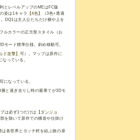
勝利とレベルアップのMEはFC版
ちの姿は1キャラ
【4色】
（3色+透過
。DQ1は主人公たちだけ横や上を
。
たフルカラーの正方形スタイル（お
の2Dモード標準仕様。斜め移動可。
ルド攻撃】
可）。マップは原作に
になっている。
描写になっている。
3層と過ぎ去りし時の最果てが3Dモ
ップは必ず1つだけは
【ダンジョ
一部を除いて原作での構造や仕掛け
時は各世界とヨッチ村を結ぶ旅の扉