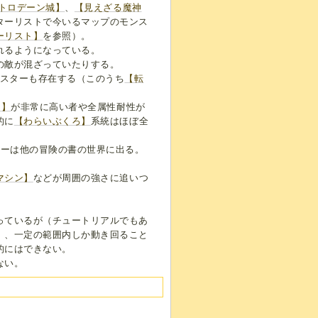
トロデーン城】
、
【見えざる魔神
ターリストで今いるマップのモンス
ーリスト】
を参照）。
れるようになっている。
の敵が混ざっていたりする。
ンスターも存在する（このうち
【転
P】
が非常に高い者や全属性耐性が
的に
【わらいぶくろ】
系統はほぼ全
ターは他の冒険の書の世界に出る。
。
マシン】
などが周囲の強さに追いつ
っているが（チュートリアルでもあ
）、一定の範囲内しか動き回ること
的にはできない。
ない。