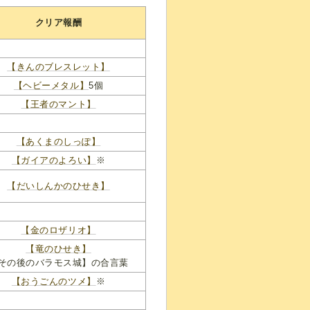
クリア報酬
【きんのブレスレット】
【ヘビーメタル】
5個
【王者のマント】
【あくまのしっぽ】
【ガイアのよろい】
※
【だいしんかのひせき】
【金のロザリオ】
【竜のひせき】
その後のバラモス城】の合言葉
【おうごんのツメ】
※