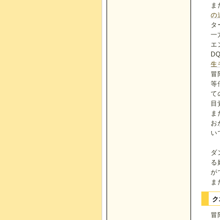
ま
の
タ
一
エ
D
生
冒
等
て
目
ま
お
い
ダ
る
が
ま
ク
冒