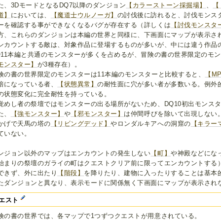
た、3DモードとなるDQ7以降のダンジョン
【カラーストーン採掘場】
、
【
道】
においては、
【魔道士ウルノーガ】
の討伐後に訪れると、討伐モンス
ーを確認する事ができなくなるバグが存在する（詳しくは
【討伐モンスタ
方、これらのダンジョンは本編の世界と同様に、下画面にマップが表示さ
ンカウントする敵は、対象作品に登場するものが多いが、中には違う作品
Q11本編と共通のモンスターが多くを占めるが、冒険の書の世界限定のモ
モンスター】
が3種存在）。
険の書の世界限定のモンスターは11本編のモンスターと比較すると、
【M
倍になっている者、
【状態異常】
の耐性面に穴が多い者が多数いる。例外
の状態変化に完全耐性を持っている。
覚めし者の祭壇ではモンスターの出る場所がないため、DQ10初出モンス
た、
【強モンスター】
や
【邪モンスター】
は仲間呼びを除いて出現しない
かげで天馬の塔の
【リビングデッド】
やロンダルキアへの洞窟の
【キラー
ていない。
ンジョン以外のマップはエンカウントの発生しない
【町】
や神殿などにな
始まりの祭壇のガライの町はクエストクリア前に限ってエンカウントする
できず、外に出たり
【階段】
を降りたり、建物に入ったりすることは基本
たダンジョンと異なり、表示モードに関係無く下画面にマップが表示され
エスト
険の書の世界では、各マップで1つずつクエストが用意されている。