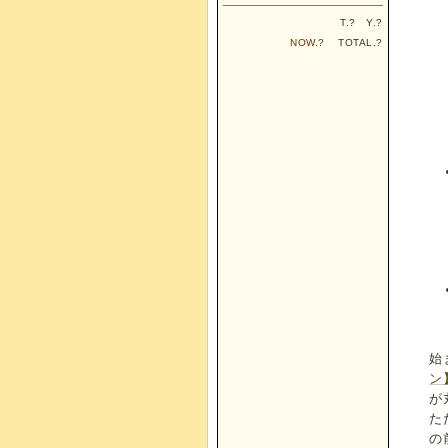
T.
?
Y.
?
NOW.
?
TOTAL.
?
始
ン
が
た
の