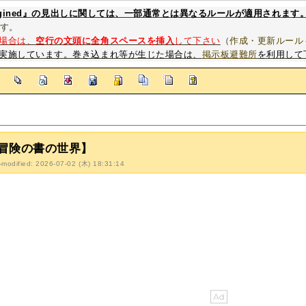
magined』の見出しに関しては、一部通常とは異なるルールが適用されます
す。
場合は、
空行の文頭に全角スペースを挿入
して下さい
（
作成・更新ルール
実施しています。巻き込まれ等が生じた場合は、
掲示板避難所
を利用して
]
冒険の書の世界】
-modified: 2026-07-02 (木) 18:31:14