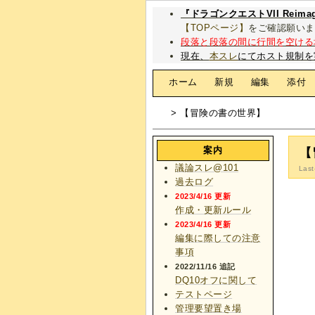
『ドラゴンクエストVII Rei
【TOPページ】
をご確認願いま
段落と段落の間に行間を空ける
現在、
本スレ
にてホスト規制を
[
ホーム
|
新規
|
編集
|
添付
> 【冒険の書の世界】
案内
【
議論スレ@101
Last
過去ログ
2023/4/16 更新
作成・更新ルール
2023/4/16 更新
編集に際しての注意
事項
2022/11/16 追記
DQ10オフに関して
テストページ
管理要望置き場