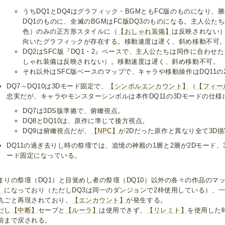
うちDQ1とDQ4はグラフィック・BGMともFC版のものになり、
DQ1のものに、全滅のBGMはFC版DQ3のものになる。主人公た
色）のみの正方形スタイルに（
【おしゃれ装備】
は反映されない）
向いたグラフィックが存在する。移動速度は遅く、斜め移動不可
DQ2はSFC版『DQ1・2』ベースで、主人公たちは同作に合わせ
しゃれ装備は反映されない）。移動速度は遅く、斜め移動不可。
それ以外はSFC版ベースのマップで、キャラや移動操作はDQ11
DQ7～DQ10は3Dモード固定で、
【シンボルエンカウント】
（
【フィー
忠実だが、キャラやモンスターシンボルは本作DQ11の3Dモードの仕様
DQ7は3DS版準拠で、俯瞰視点。
DQ8とDQ10は、原作に準じて後方視点。
DQ9は俯瞰視点だが、
【NPC】
が2Dだった原作と異なり全て3D
DQ11の過ぎ去りし時の祭壇では、追憶の神殿の1層と2層が2Dモード、
ード固定になっている。
まりの祭壇（DQ1）と目覚めし者の祭壇（DQ10）以外の各々の作品のマ
】
になっており（ただしDQ3は同一のダンジョンで2枠使用している）、
丸ごと再現されており、
【エンカウント】
が発生する。
だし
【中断】
セーブと
【ルーラ】
は使用できず、
【リレミト】
を使用した
前まで戻される。