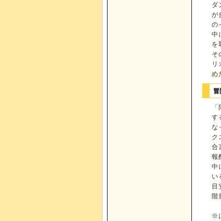
ダ
が
の
中
を
そ
リ
め
冒
「
す
な
ク
合
報
中
い
目
階
※