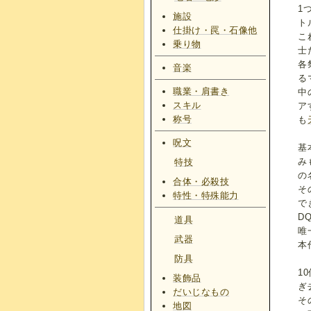
1
施設
ト
仕掛け・罠・石像他
こ
乗り物
士
各
音楽
る
職業・肩書き
中
スキル
ア
称号
も
呪文
基
み
特技
の
合体・必殺技
そ
特性・特殊能力
で
D
道具
唯
武器
本
防具
1
装飾品
ぎ
だいじなもの
そ
地図