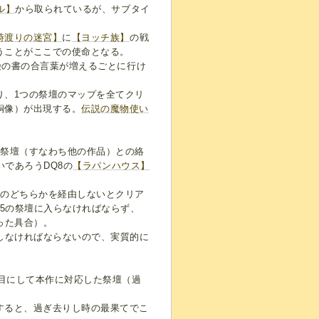
ル】
から取られているが、サブタイ
時渡りの迷宮】
に
【ヨッチ族】
の戦
うことがここでの使命となる。
険の書の合言葉が増えるごとに行け
り、1つの祭壇のマップを全てクリ
銅像）が出現する。
伝説の魔物使い
の祭壇（すなわち他の作品）との絡
いであろうDQ8の
【ラパンハウス】
界
のどちらかを経由しないとクリア
Q5の祭壇に入らなければならず、
った具合）。
しなければならないので、実質的に
個目にして本作に対応した祭壇（過
すると、過ぎ去りし時の最果てでこ