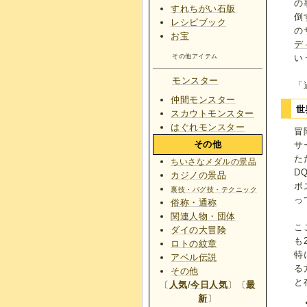
の
すれちがい石版
倒
レシピブック
の
お宝
デ
い
その他アイテム
モンスター
「
仲間モンスター
世
スカウトモンスター
はぐれモンスター
冒
その他
サ
た
ちいさなメダルの景品
D
カジノの景品
ボ
裏技・バグ技・テクニック
っ
俗称・通称
関連人物・団体
こ
ダイの大冒険
も
ロトの紋章
特
アベル伝説
る
その他
と
〔
人気
/
今日人気
〕〔
最
新
〕