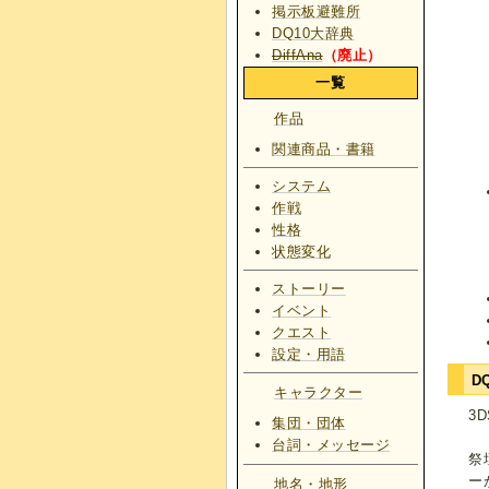
掲示板避難所
DQ10大辞典
DiffAna
（廃止）
一覧
作品
関連商品・書籍
システム
作戦
性格
状態変化
ストーリー
イベント
クエスト
設定・用語
D
キャラクター
3
集団・団体
台詞・メッセージ
祭
ー
地名・地形