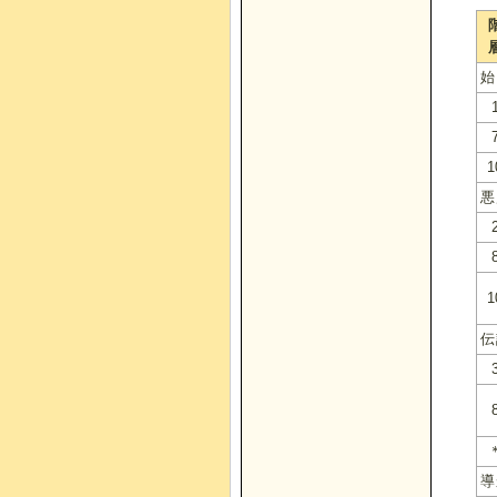
始
1
悪
1
伝
導