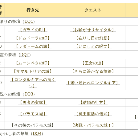
階
行き先
クエスト
層
まりの祭壇（
DQ1
）
1
【ガライの町】
【お騒がせリサイタル】
7
【ドムドーラの町】
【在りし日の幻影】
0
【ラダトームの城】
【いにしえの呪文】
霊の祭壇（
DQ2
）
2
【ムーンペタの町】
【王女の涙】
8
【サマルトリアの城】
【さらに遥かなる旅路】
【ロンダルキアへの洞く
0
【迷い迷われロンダルキア】
つ】
説への祭壇（
DQ3
）
3
【勇者の実家】
【結婚の行方】
8
【バラモス城】
【魔王復活の儀式】
【
＊
【その後のバラモス城】
【決戦・バラモス城！】
かれし者の祭壇（
DQ4
）