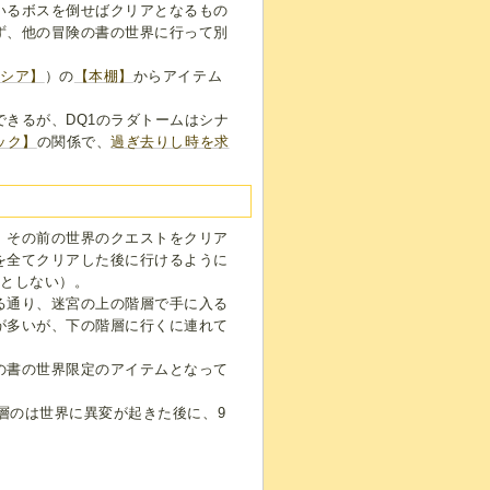
いるボスを倒せばクリアとなるもの
ず、他の冒険の書の世界に行って別
タシア】
）の
【本棚】
からアイテム
きるが、DQ1のラダトームはシナ
ック】
の関係で、
過ぎ去りし時を求
、その前の世界のクエストをクリア
を全てクリアした後に行けるように
要としない）。
る通り、迷宮の上の階層で手に入る
が多いが、下の階層に行くに連れて
の書の世界限定のアイテムとなって
層のは世界に異変が起きた後に、9