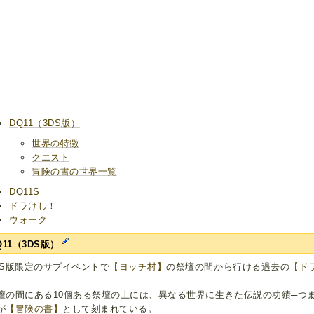
DQ11（3DS版）
世界の特徴
クエスト
冒険の書の世界一覧
DQ11S
ドラけし！
ウォーク
Q11（3DS版）
DS版限定のサブイベントで
【ヨッチ村】
の祭壇の間から行ける過去の
【ド
壇の間にある10個ある祭壇の上には、異なる世界に生きた伝説の功績─つ
が
【冒険の書】
として刻まれている。