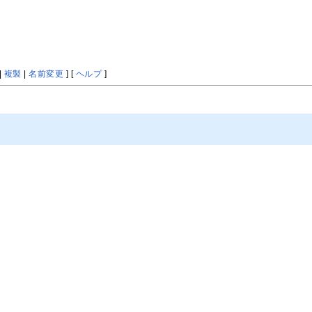
|
複製
|
名前変更
] [
ヘルプ
]