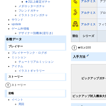
アルテミス
アフ
★2以上確定ガチャ
メダロッターガチャ
フレンドガチャ
アルテミス
プロ
イラストコインガチャ
サウンド
update
アルテミス
フィ
ゲーム外情報
デザイナー別機体(逆引き)
部位
シリーズ
各種データ
プレイヤー
★6Lv100
プレイヤーランク・ログボ
入手方法
ミッション
チュートリアルミッション
アイテム
イラストギャラリー
ストーリー
ピックアップガチ
ストーリー
攻略
ピックアップ封入機体大
イベント
周回