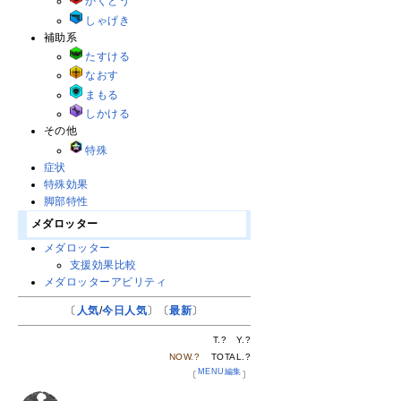
かくとう
しゃげき
補助系
たすける
なおす
まもる
しかける
その他
特殊
症状
特殊効果
脚部特性
メダロッター
メダロッター
支援効果比較
メダロッターアビリティ
〔
人気
/
今日人気
〕〔
最新
〕
T.
?
Y.
?
NOW.
?
TOTAL.
?
MENU編集
〔
〕