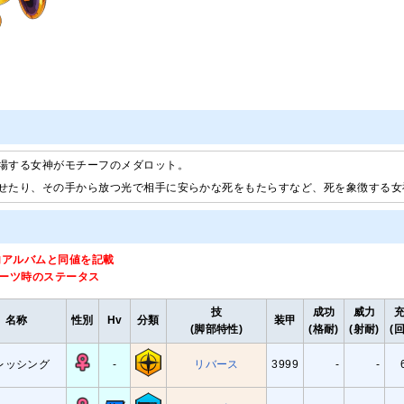
場する女神がモチーフのメダロット。
せたり、その手から放つ光で相手に安らかな死をもたらすなど、死を象徴する女
内アルバムと同値を記載
パーツ時のステータス
技
成功
威力
名称
性別
Hv
分類
装甲
(脚部特性)
(格耐)
(射耐)
(
レッシング
-
リバース
3999
-
-