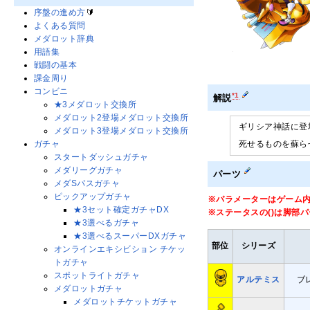
序盤の進め方
🔰
よくある質問
メダロット辞典
用語集
戦闘の基本
課金周り
コンビニ
*1
解説
★3メダロット交換所
メダロット2登場メダロット交換所
ギリシア神話に登
メダロット3登場メダロット交換所
死せるものを蘇ら
ガチャ
スタートダッシュガチャ
メダリーグガチャ
パーツ
メダSパスガチャ
ピックアップガチャ
※パラメーターはゲーム
★3セット確定ガチャDX
※ステータスの()は脚部
★3選べるガチャ
★3選べるスーパーDXガチャ
部位
シリーズ
オンラインエキシビション チケッ
トガチャ
スポットライトガチャ
アルテミス
ブ
メダロットガチャ
メダロットチケットガチャ