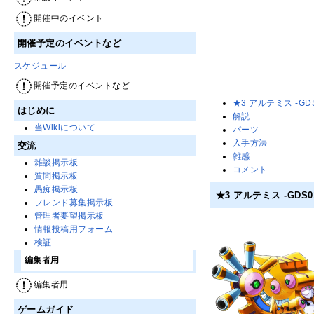
開催中のイベント
開催予定のイベントなど
スケジュール
開催予定のイベントなど
★3 アルテミス -GDS
はじめに
解説
当Wikiについて
パーツ
入手方法
交流
雑感
雑談掲示板
コメント
質問掲示板
愚痴掲示板
★3 アルテミス -GDS0
フレンド募集掲示板
管理者要望掲示板
情報投稿用フォーム
検証
編集者用
編集者用
ゲームガイド