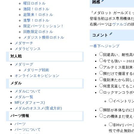
雑感
曜日ロボトル
激闘！ロボトル
『メダロット ガールズミ
超襲来！ロボトル
登場当初はボス専用機体
進撃！ロボトル
右腕パーツは
ヴァルゴ
の
限定パーツミッション！
回数限定ロボトル
コメント
メダジスト獲得ロボトル
メダサーチ
一番下へジャンプ
メダラビリンス
回避高い、耐性高
対人戦
今でも強い --
2022
メダリーグ
アルテミス復刻来
メダリーグ戦術
脚だけで撤退する
オンラインエキシビション
復刻来たから回し
メダル
何度見返してもこ
メダルについて
ロックマンコラボ
メダル一覧
イベントリ
MF(メダフォース)
メダルのオススメ(育成方針)
脚部が本体なのに
パーツ情報
この機体まだ使える
パーツ
非Hvリバ
パーツについて
性で停止無効