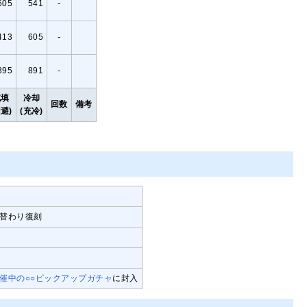
605
541
-
413
605
-
395
891
-
充填
冷却
回数
備考
回避)
(充冷)
替わり復刻
催中の○○ピックアップガチャ
に封入