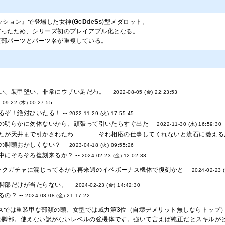
ッション』で登場した女神(
G
o
D
de
S
s)型メダロット。
だったため、シリーズ初のプレイアブル化となる。
頭部パーツとパーツ名が重複している。
い、装甲堅い、非常にウザい足だわ。 --
2022-08-05 (金) 22:23:53
-09-22 (木) 00:27:55
るぞ！絶対ひいたる！ --
2022-11-29 (火) 17:55:45
の明らかに勿体ないから、頑張って引いたらすぐ出た --
2022-11-30 (水) 16:59:30
たが天井まで引かされたわ…………それ相応の仕事してくれないと流石に萎えるん
の脚頭おかしくない？ --
2023-04-18 (火) 09:55:26
中にそろそろ復刻来るか？ --
2024-02-23 (金) 12:02:33
ンクガチャに混じってるから再来週のイベボーナス機体で復刻かと --
2024-02-23 
脚部だけが当たらない。 --
2024-02-23 (金) 14:42:30
の？ --
2024-03-08 (金) 21:17:22
ースでは重装甲な部類の頭、女型では威力第3位（自壊デメリット無しならトップ
の脚部。使えない訳がないレベルの強機体です。強いて言えば純正だとスキルがと