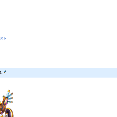
01-
1-