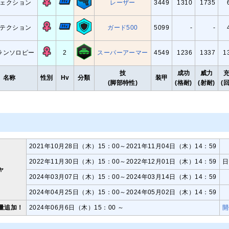
ェクション
レーザー
3449
1310
1735
テクション
ガード500
5099
-
-
ランソロピー
2
スーパーアーマー
4549
1236
1337
1
技
成功
威力
名称
性別
Hv
分類
装甲
(脚部特性)
(格耐)
(射耐)
(
2021年10月28日（木）15：00～2021年11月04日（木）14：59
2022年11月30日（木）15：00～2022年12月01日（木）14：59
日
ャ
2024年03月07日（木）15：00～2024年03月14日（木）14：59
2024年04月25日（木）15：00～2024年05月02日（木）14：59
量追加！
2024年06月6日（木）15：00 ～
開