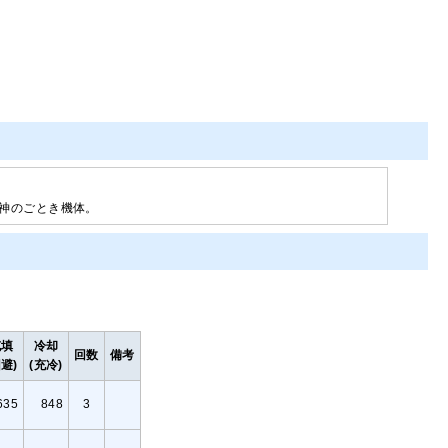
神のごとき機体。
充填
冷却
回数
備考
回避)
(充冷)
635
848
3