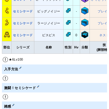
セミシケード
ビッグノイジー
-
ブレイ
セミシケード
ラージノイジー
-
ブレイ
セミシケード
ピスピス
0
ネス
技
部位
シリーズ
名称
性別
Hv
分類
(脚部特
★6Lv100
入手方法
激闘！セミシケード
雑感