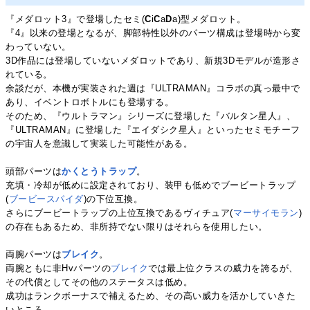
『メダロット3』で登場したセミ(
C
i
C
a
D
a)型メダロット。
『4』以来の登場となるが、脚部特性以外のパーツ構成は登場時から変
わっていない。
3D作品には登場していないメダロットであり、新規3Dモデルが造形さ
れている。
余談だが、本機が実装された週は『ULTRAMAN』コラボの真っ最中で
あり、イベントロボトルにも登場する。
そのため、『ウルトラマン』シリーズに登場した『バルタン星人』、
『ULTRAMAN』に登場した『エイダシク星人』といったセミモチーフ
の宇宙人を意識して実装した可能性がある。
頭部パーツは
かくとうトラップ
。
充填・冷却が低めに設定されており、装甲も低めでブービートラップ
(
ブービースパイダ
)の下位互換。
さらにブービートラップの上位互換であるヴィチュア(
マーサイモラン
)
の存在もあるため、非所持でない限りはそれらを使用したい。
両腕パーツは
ブレイク
。
両腕ともに非Hvパーツの
ブレイク
では最上位クラスの威力を誇るが、
その代償としてその他のステータスは低め。
成功はランクボーナスで補えるため、その高い威力を活かしていきた
いところ。