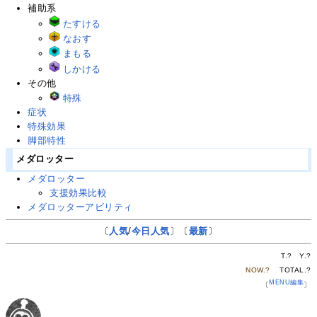
補助系
たすける
なおす
まもる
しかける
その他
特殊
症状
特殊効果
脚部特性
メダロッター
メダロッター
支援効果比較
メダロッターアビリティ
〔
人気
/
今日人気
〕〔
最新
〕
T.
?
Y.
?
NOW.
?
TOTAL.
?
MENU編集
〔
〕