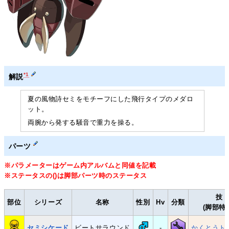
*1
解説
夏の風物詩セミをモチーフにした飛行タイプのメダロ
ット。
両腕から発する騒音で重力を操る。
パーツ
※パラメーターはゲーム内アルバムと同値を記載
※ステータスの()は脚部パーツ時のステータス
技
部位
シリーズ
名称
性別
Hv
分類
(脚部特
セミシケード
ビートサラウンド
-
かくとうト