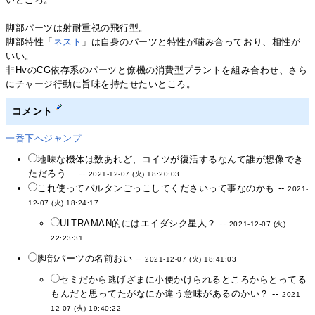
脚部パーツは射耐重視の飛行型。
脚部特性「
ネスト
」は自身のパーツと特性が噛み合っており、相性が
いい。
非HvのCG依存系のパーツと僚機の消費型プラントを組み合わせ、さら
にチャージ行動に旨味を持たせたいところ。
コメント
一番下へジャンプ
地味な機体は数あれど、コイツが復活するなんて誰が想像でき
ただろう… --
2021-12-07 (火) 18:20:03
これ使ってバルタンごっこしてくださいって事なのかも --
2021-
12-07 (火) 18:24:17
ULTRAMAN的にはエイダシク星人？ --
2021-12-07 (火)
22:23:31
脚部パーツの名前おい --
2021-12-07 (火) 18:41:03
セミだから逃げざまに小便かけられるところからとってる
もんだと思ってたがなにか違う意味があるのかい？ --
2021-
12-07 (火) 19:40:22