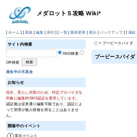
メダロットＳ攻略 Wiki*
[
ホーム
] [
新規
|
編集
|
添付
] [
一覧
|
最終更新
|
差分
|
バックアップ
] [
凍結
> ブービースパイダ
サイト内検索
AND検索
ブービースパイダ
OR検索
発生中の不具合
お知らせ
現在、荒らし対策のため、特定プロバイダを
対象に編集時SMS認証を要求しています。
認証後は従来通り編集可能であり、認証によ
って管理が個人情報を得ることはありませ
ん。
開催中のイベント
常設イベント