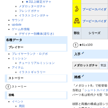
★2以上確定ガチャ
メダロッターガチャ
ブービースパイダ
フレンドガチャ
イラストコインガチャ
サウンド
ブービースパイダ
update
ゲーム外情報
部位
シリーズ
デザイナー別機体(逆引き)
各種データ
★6Lv100
プレイヤー
プレイヤーランク・ログボ
入手
ミッション
チュートリアルミッション
メダロットガチャ
常設
アイテム
イラストギャラリー
雑感
ストーリー
『メダロット8』で初登場
ストーリー
当初は「
シュートスパイ
パーツ名は初代クモ型『S
攻略
イベント
頭部と両腕の構成は旧シ
周回