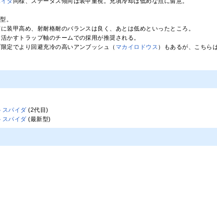
パイダ
同様、ステータス傾向は装甲重視。充填冷却は低めな点に留意。
脚型。
度に装甲高め、射耐格耐のバランスは良く、あとは低めといったところ。
を活かすトラップ軸のチームでの採用が推奨される。
プ限定でより回避充冷の高いアンブッシュ（
マカイロドウス
）もあるが、こちら
トスパイダ
(2代目)
トスパイダ
(最新型)