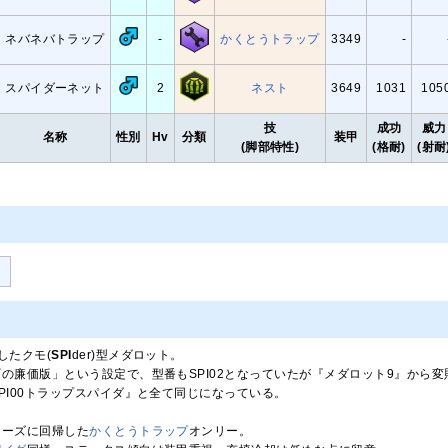
ネバネバトラップ
-
かくとうトラップ
3349
-
スパイダーネット
2
ネスト
3649
1031
105
技
成功
威力
名称
性別
Hv
分類
装甲
(脚部特性)
(格耐)
(射耐
したクモ(
SPI
der)型メダロット。
ダ
の廉価版」という設定で、型番もSPI02となっていたが『メダロット9』から
PI00トラップスパイダ』と全て同じになっている。
リーズに回帰した
かくとうトラップ
オンリー。