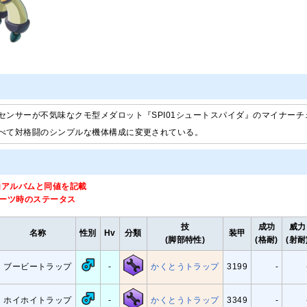
センサーが不気味なクモ型メダロット『SPI01シュートスパイダ』のマイナーチ
べて対格闘のシンプルな機体構成に変更されている。
内アルバムと同値を記載
パーツ時のステータス
技
成功
威力
名称
性別
Hv
分類
装甲
(脚部特性)
(格耐)
(射耐
ブービートラップ
-
かくとうトラップ
3199
-
ホイホイトラップ
-
かくとうトラップ
3349
-