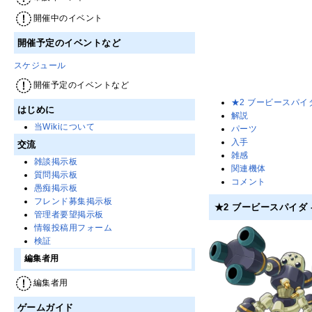
開催中のイベント
開催予定のイベントなど
スケジュール
開催予定のイベントなど
★2 ブービースパイダ -
はじめに
解説
当Wikiについて
パーツ
入手
交流
雑感
雑談掲示板
関連機体
質問掲示板
コメント
愚痴掲示板
フレンド募集掲示板
★2 ブービースパイダ -S
管理者要望掲示板
情報投稿用フォーム
検証
編集者用
編集者用
ゲームガイド