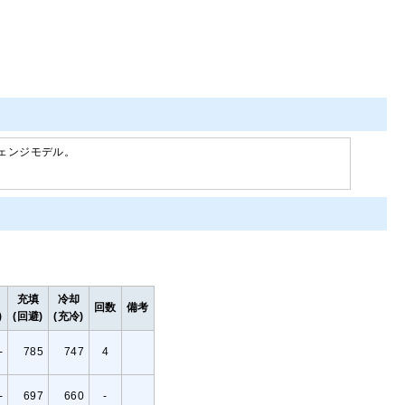
ェンジモデル。
充填
冷却
回数
備考
)
(回避)
(充冷)
-
785
747
4
-
697
660
-