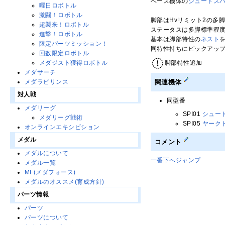
ベース機体の
シュートス
曜日ロボトル
激闘！ロボトル
脚部はHvリミット2の多
超襲来！ロボトル
ステータスは多脚標準程
進撃！ロボトル
基本は脚部特性の
ネスト
限定パーツミッション！
同特性持ちにピックアッ
回数限定ロボトル
脚部特性追加
メダジスト獲得ロボトル
メダサーチ
関連機体
メダラビリンス
対人戦
同型番
メダリーグ
SPI01
シュー
メダリーグ戦術
SPI05
ヤーク
オンラインエキシビション
メダル
コメント
メダルについて
一番下へジャンプ
メダル一覧
MF(メダフォース)
メダルのオススメ(育成方針)
パーツ情報
パーツ
パーツについて