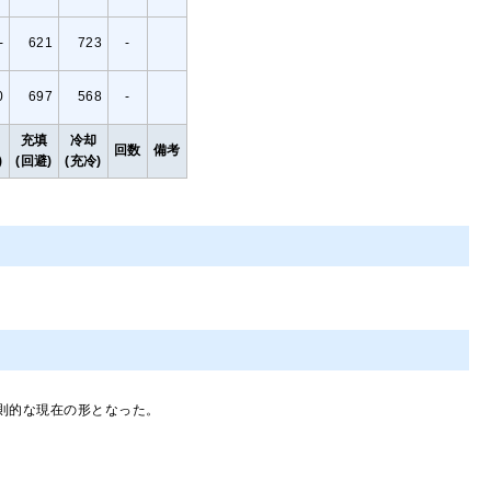
-
621
723
-
0
697
568
-
充填
冷却
回数
備考
)
(回避)
(充冷)
変則的な現在の形となった。