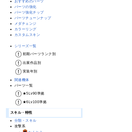
おすすめのパーツ
パーツの強化
パーツ強化チップ
パーツチューンナップ
メダチェンジ
カラーリング
カスタムスキン
シリーズ一覧
初期パーツランク別
出展作品別
実装年別
関連機体
パーツ一覧
★5Lv90準拠
★6Lv100準拠
スキル・特性
分類・スキル
攻撃系