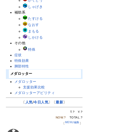
かくとう
しゃげき
補助系
たすける
なおす
まもる
しかける
その他
特殊
症状
特殊効果
脚部特性
メダロッター
メダロッター
支援効果比較
メダロッターアビリティ
〔
人気
/
今日人気
〕〔
最新
〕
T.
?
Y.
?
NOW.
?
TOTAL.
?
MENU編集
〔
〕