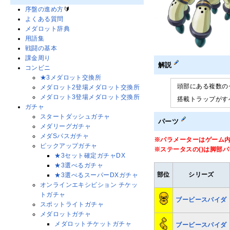
序盤の進め方
🔰
よくある質問
メダロット辞典
用語集
戦闘の基本
課金周り
解説
コンビニ
★3メダロット交換所
頭部にある複数の
メダロット2登場メダロット交換所
メダロット3登場メダロット交換所
搭載トラップがす
ガチャ
スタートダッシュガチャ
パーツ
メダリーグガチャ
メダSパスガチャ
※パラメーターはゲーム
ピックアップガチャ
※ステータスの()は脚部
★3セット確定ガチャDX
★3選べるガチャ
部位
シリーズ
★3選べるスーパーDXガチャ
オンラインエキシビション チケッ
トガチャ
ブービースパイダ
スポットライトガチャ
メダロットガチャ
メダロットチケットガチャ
ブービースパイダ