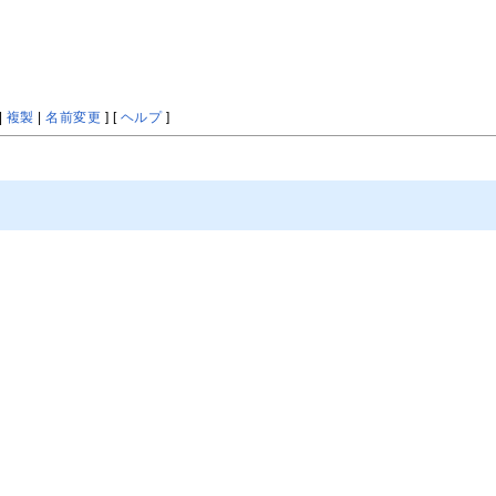
|
複製
|
名前変更
] [
ヘルプ
]