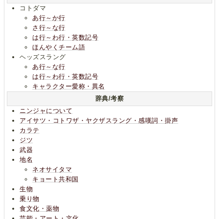
コトダマ
あ行～か行
さ行～な行
は行～わ行・英数記号
ほんやくチーム語
ヘッズスラング
あ行～な行
は行～わ行・英数記号
キャラクター愛称・異名
辞典/考察
ニンジャについて
アイサツ・コトワザ・ヤクザスラング・感嘆詞・掛声
カラテ
ジツ
武器
地名
ネオサイタマ
キョート共和国
生物
乗り物
食文化・薬物
芸能・アート・文化