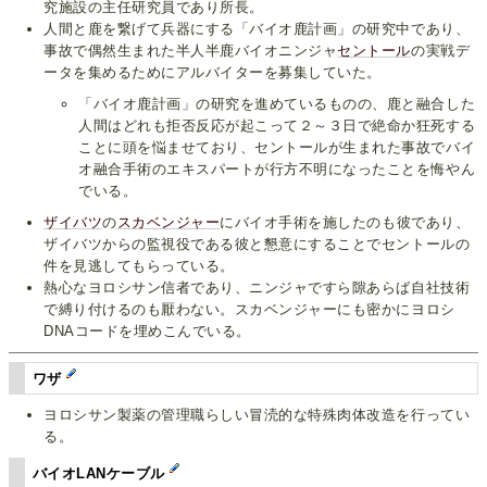
究施設の主任研究員であり所長。
人間と鹿を繋げて兵器にする「バイオ鹿計画」の研究中であり、
事故で偶然生まれた半人半鹿バイオニンジャ
セントール
の実戦デ
ータを集めるためにアルバイターを募集していた。
「バイオ鹿計画」の研究を進めているものの、鹿と融合した
人間はどれも拒否反応が起こって２～３日で絶命か狂死する
ことに頭を悩ませており、セントールが生まれた事故でバイ
オ融合手術のエキスパートが行方不明になったことを悔やん
でいる。
ザイバツ
の
スカベンジャー
にバイオ手術を施したのも彼であり、
ザイバツからの監視役である彼と懇意にすることでセントールの
件を見逃してもらっている。
熱心なヨロシサン信者であり、ニンジャですら隙あらば自社技術
で縛り付けるのも厭わない。スカベンジャーにも密かにヨロシ
DNAコードを埋めこんでいる。
ワザ
ヨロシサン製薬の管理職らしい冒涜的な特殊肉体改造を行ってい
る。
バイオLANケーブル