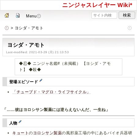
ニンジャスレイヤー Wiki*
Menu
> ヨシダ・アモト
ヨシダ・アモト
Last-modified: 2021-03-29 (月) 21:13:53
◆忍◆ ニンジャ名鑑#（未掲載） 【ヨシダ・アモ
ト】 ◆殺◆
登場エピソード
「チューブド・マグロ・ライフサイクル」
「……彼はヨロシサン製薬には逆らえないんだ、一生ね」
人物
キョート
の
ヨロシサン製薬
の風邪薬工場の中にあるバイオ兵器研