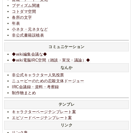
ブディズム関連
コトダマ空間
各所の文字
年表
小ネタ・元ネタなど
非公式書籍誤植表
コミュニケーション
◆wiki編集会議な◆
◆wiki電脳IRC空間（雑談・実況・議論）◆
なんか
非公式キャラクター人気投票
ニュービーのための忍殺文体ドージョー
IRC会議録・資料・考察録
制作物まとめ
テンプレ
キャラクターページテンプレート案
エピソードページテンプレート案
リンク
リンク集