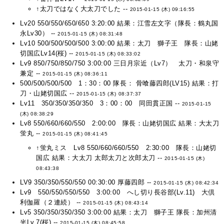
↑太刀ではなく大太刀でした --
2015-01-15 (木) 09:16:55
Lv20 550/550/650/650 3:20:00 結果：江雪左文字（隊長：鶴丸国
永Lv30） --
2015-01-15 (木) 08:31:48
Lv10 500/500/500/500 3:00:00 結果：太刀 獅子王 隊長：山姥
切国広Lv14(桜) --
2015-01-15 (木) 08:33:02
Lv9 850/750/850/750 3:00:00 三日月宗近（Lv7） 太刀・和泉守
兼定 --
2015-01-15 (木) 08:36:11
500/500/500/500 1：30：00 隊長： 骨喰藤四郎(LV15) 結果：打
刀・山姥切国広 --
2015-01-15 (木) 08:37:37
Lv11 350/350/350/350 3：00：00 同田貫正国 --
2015-01-15
(木) 08:38:29
Lv8 550/660/660/550 2:00:00 隊長：山姥切国広 結果：大太刀
蛍丸 --
2015-01-15 (木) 08:41:45
↑蛍丸ミス Lv8 550/660/660/550 2:30:00 隊長：山姥切
国広 結果：大太刀 太郎太刀と次郎太刀 --
2015-01-15 (木)
08:43:38
LV9 350/350/550/550 00:30:00 厚藤四郎 --
2015-01-15 (木) 08:42:34
Lv9 550/550/550/550 3:00:00 へし切り長谷部(Lv.11) 大倶
利伽羅（２連続） --
2015-01-15 (木) 08:43:14
Lv5 350/350/350/350 3:00:00 結果：太刀 獅子王 隊長：加州清
光Lv.7(桜) --
2015-01-15 (木) 08:45:58