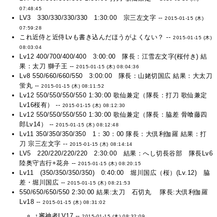
07:48:45
LV3 330/330/330/330 1:30:00 宗三左文字 --
2015-01-15 (木)
07:59:28
これ近侍と近侍Lvも書き込んだほうがよくない？ --
2015-01-15 (木)
08:03:04
Lv12 400/700/400/400 3:00:00 隊長：江雪左文字(桜付き) 結
果：太刀 獅子王 --
2015-01-15 (木) 08:04:36
Lv8 550/660/660/550 3:00:00 隊長：山姥切国広 結果：大太刀
蛍丸 --
2015-01-15 (木) 08:11:52
Lv12 550/550/550/550 1:30:00 歌仙兼定（隊長：打刀 歌仙兼定
Lv16桜有） --
2015-01-15 (木) 08:12:30
Lv12 550/550/550/550 1:30:00 歌仙兼定（隊長：脇差 骨喰藤四
郎Lv14） --
2015-01-15 (木) 08:12:48
Lv11 350/350/350/350 1：30：00 隊長：大倶利伽羅 結果：打
刀 宗三左文字 --
2015-01-15 (木) 08:14:14
LV5 220/220/220/220 2:30:00 結果：へし切長谷部 隊長Lv6
陸奥守吉行+花弁 --
2015-01-15 (木) 08:20:15
Lv11 (350/350/350/350) 0:40:00 堀川国広（桜）(Lv.12) 脇
差・堀川国広 --
2015-01-15 (木) 08:21:53
550/650/650/550 2:30:00 結果:太刀 石切丸 隊長:大倶利伽羅
Lv18 --
2015-01-15 (木) 08:31:02
↑審神者LV17 --
2015-01-15 (木) 08:32:09