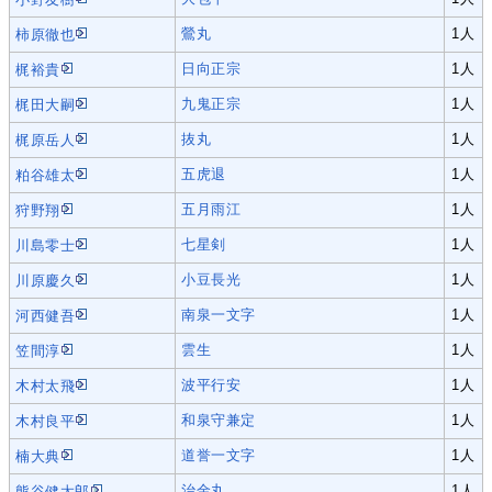
鶯丸
1人
柿原徹也
日向正宗
1人
梶裕貴
九鬼正宗
1人
梶田大嗣
抜丸
1人
梶原岳人
五虎退
1人
粕谷雄太
五月雨江
1人
狩野翔
七星剣
1人
川島零士
小豆長光
1人
川原慶久
南泉一文字
1人
河西健吾
雲生
1人
笠間淳
波平行安
1人
木村太飛
和泉守兼定
1人
木村良平
道誉一文字
1人
楠大典
治金丸
1人
熊谷健太郎