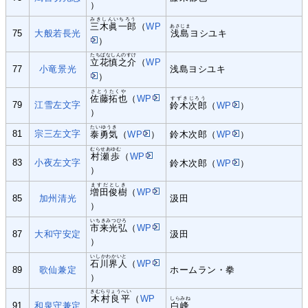
）
みきしんいちろう
三木眞一郎
（
WP
あさじま
75
大般若長光
浅島
ヨシユキ
）
たちばなしんのすけ
立花慎之介
（
WP
77
小竜景光
浅島ヨシユキ
）
さとうたくや
佐藤拓也
（
WP
すずきじろう
79
江雪左文字
鈴木次郎
（
WP
）
）
たいゆうき
81
宗三左文字
泰勇気
（
WP
）
鈴木次郎（
WP
）
むらせあゆむ
村瀬歩
（
WP
83
小夜左文字
鈴木次郎（
WP
）
）
ますだとしき
増田俊樹
（
WP
85
加州清光
汲田
）
いちきみつひろ
市来光弘
（
WP
87
大和守安定
汲田
）
いしかわかいと
石川界人
（
WP
89
歌仙兼定
ホームラン・拳
）
きむらりょうへい
木村良平
（
WP
しらみね
91
和泉守兼定
白峰