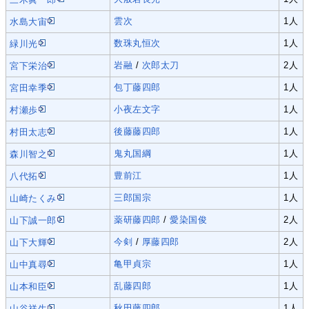
雲次
1人
水島大宙
数珠丸恒次
1人
緑川光
岩融
/
次郎太刀
2人
宮下栄治
包丁藤四郎
1人
宮田幸季
小夜左文字
1人
村瀬歩
後藤藤四郎
1人
村田太志
鬼丸国綱
1人
森川智之
豊前江
1人
八代拓
三郎国宗
1人
山崎たくみ
薬研藤四郎
/
愛染国俊
2人
山下誠一郎
今剣
/
厚藤四郎
2人
山下大輝
亀甲貞宗
1人
山中真尋
乱藤四郎
1人
山本和臣
秋田藤四郎
1人
山谷祥生