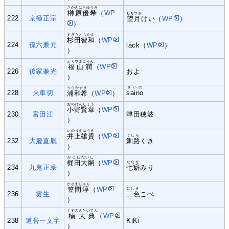
さかきはらゆうき
榊原優希
（
WP
もちづき
222
京極正宗
望月
けい（
WP
）
）
すぎたともかず
杉田智和
（
WP
224
孫六兼元
lack（
WP
）
）
ふくやまじゅん
福山潤
（
WP
226
後家兼光
およ
）
さいの
うらかずき
228
火車切
saino
浦和希
（
WP
）
おのけんしょう
小野賢章
（
WP
230
富田江
津田穂波
）
いのうえゆうき
井上雄貴
（
WP
くしろ
232
大慶直胤
釧路
くき
）
かじただいし
梶田大嗣
（
WP
ななせ
234
九鬼正宗
七癖
みり
）
かさまじゅん
笠間淳
（
WP
にしき
236
雲生
二色
こぺ
）
くすのきたいてん
楠大典
（
WP
238
道誉一文字
KiKi
）