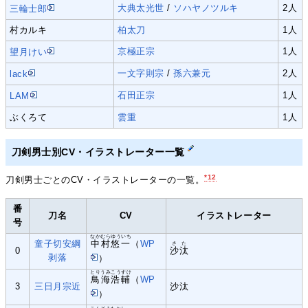
大典太光世
/
ソハヤノツルキ
2人
三輪士郎
村カルキ
柏太刀
1人
京極正宗
1人
望月けい
一文字則宗
/
孫六兼元
2人
lack
石田正宗
1人
LAM
ぶくろて
雲重
1人
刀剣男士別CV・イラストレーター一覧
*12
刀剣男士ごとのCV・イラストレーターの一覧。
番
刀名
CV
イラストレーター
号
なかむらゆういち
童子切安綱
中村悠一
（
WP
さた
0
沙汰
剥落
）
とりうみこうすけ
鳥海浩輔
（
WP
3
三日月宗近
沙汰
）