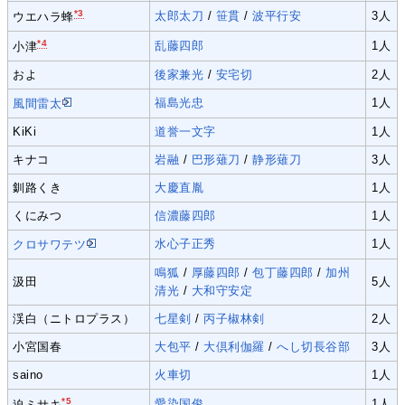
*3
太郎太刀
/
笹貫
/
波平行安
3人
ウエハラ蜂
*4
乱藤四郎
1人
小津
およ
後家兼光
/
安宅切
2人
福島光忠
1人
風間雷太
KiKi
道誉一文字
1人
キナコ
岩融
/
巴形薙刀
/
静形薙刀
3人
釧路くき
大慶直胤
1人
くにみつ
信濃藤四郎
1人
水心子正秀
1人
クロサワテツ
鳴狐
/
厚藤四郎
/
包丁藤四郎
/
加州
汲田
5人
清光
/
大和守安定
渓白（ニトロプラス）
七星剣
/
丙子椒林剣
2人
小宮国春
大包平
/
大倶利伽羅
/
へし切長谷部
3人
saino
火車切
1人
*5
愛染国俊
1人
迫ミサキ