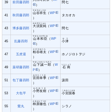
39
前田藤四郎
問七
）
やまやよしたか
山谷祥生
（
WP
41
秋田藤四郎
タカオカ
）
おおすかじゅん
大須賀純
（
WP
43
博多藤四郎
問七
）
やまもとかずとみ
山本和臣
（
WP
おづ
45
乱藤四郎
小津
）
かすやゆうた
粕谷雄太
（
WP
47
五虎退
ホノジロトヲジ
）
やましたせいいちろう
山下誠一郎
（
W
いししょう
49
薬研藤四郎
石商
P
）
みやたこうき
宮田幸季
（
WP
51
包丁藤四郎
汲田
）
おのゆうき
小野友樹
（
WP
こみやくにはる
53
大包平
小宮国春
）
かきはらてつや
柿原徹也
（
WP
55
鶯丸
シラノ
）