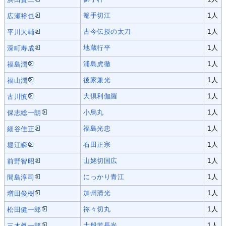
篭手切江
1人
広瀬裕也
古今伝授の太刀
1人
平川大輔
地蔵行平
1人
深町寿成
浦島虎徹
1人
福島潤
後家兼光
1人
福山潤
大倶利伽羅
1人
古川慎
小烏丸
1人
保志総一朗
福島光忠
1人
細谷佳正
石田正宗
1人
堀江瞬
山姥切国広
1人
前野智昭
にっかり青江
1人
間島淳司
加州清光
1人
増田俊樹
祢々切丸
1人
松田健一郎
大般若長光
1人
三木眞一郎