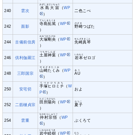
みずしまだいちゅう
水島大宙
（
WP
240
雲次
二色こぺ
）
てらしまたくま
寺島拓篤
（
WP
のざき
242
面影
野崎
つばた
）
おおつかたけお
大塚剛央
（
WP
せんざきまこと
244
古備前信房
先崎真琴
）
つちやしんば
土屋神葉
（
WP
いわもと
246
倶利伽羅江
岩本
ゼロゴ
）
やまざきたくみ
山崎たくみ
（
WP
あう
248
三郎国宗
AU
）
てづかひろみち
手塚ヒロミチ
（
W
250
安宅切
およ
P
）
たどころひなた
田所陽向
（
WP
なつこ
252
二筋樋貞宗
夏子
）
なかむらしゅうご
仲村宗悟
（
WP
254
雲重
ぶくろて
）
いわなかむつき
岩中睦樹
（
WP
むら