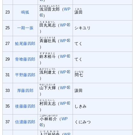
あさぬましんたろう
浅沼晋太郎
（
WP
くみた
23
鳴狐
汲田
）
たまるあつし
田丸篤志
（
WP
25
一期一振
シキユリ
）
さいとうそうま
斉藤壮馬
（
WP
27
鯰尾藤四郎
てく
）
すずきゆうと
鈴木裕斗
（
WP
29
骨喰藤四郎
てく
）
あさりりょうた
浅利遼太
（
WP
といなな
31
平野藤四郎
問七
）
やましただいき
山下大輝
（
WP
33
厚藤四郎
汲田
）
むらたたいし
村田太志
（
WP
35
後藤藤四郎
しきみ
）
こばやしゆうすけ
小林裕介
（
WP
37
信濃藤四郎
くにみつ
）
いりえれおな
入江玲於奈
（
WP