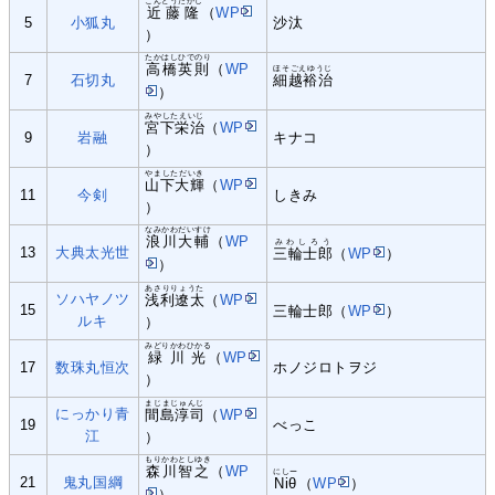
こんどうたかし
近藤隆
（
WP
5
小狐丸
沙汰
）
たかはしひでのり
高橋英則
（
WP
ほそごえゆうじ
7
石切丸
細越裕治
）
みやしたえいじ
宮下栄治
（
WP
9
岩融
キナコ
）
やましただいき
山下大輝
（
WP
11
今剣
しきみ
）
なみかわだいすけ
浪川大輔
（
WP
みわしろう
13
大典太光世
三輪士郎
（
WP
）
）
あさりりょうた
ソハヤノツ
浅利遼太
（
WP
15
三輪士郎（
WP
）
ルキ
）
みどりかわひかる
緑川光
（
WP
17
数珠丸恒次
ホノジロトヲジ
）
まじまじゅんじ
にっかり青
間島淳司
（
WP
19
べっこ
江
）
もりかわとしゆき
森川智之
（
WP
にしー
21
鬼丸国綱
Niθ
（
WP
）
）