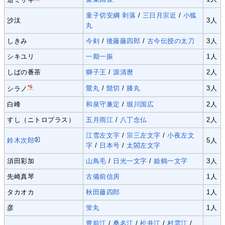
童子切安綱 剥落
/
三日月宗近
/
小狐
沙汰
3人
丸
しきみ
今剣
/
後藤藤四郎
/
古今伝授の太刀
3人
シキユリ
一期一振
1人
しばの番茶
獅子王
/
源清麿
2人
*6
鶯丸
/
髭切
/
膝丸
3人
シラノ
白峰
和泉守兼定
/
堀川国広
2人
すし（ニトロプラス）
五月雨江
/
八丁念仏
2人
江雪左文字
/
宗三左文字
/
小夜左文
鈴木次郎
5人
字
/
日本号
/
太閤左文字
須田彩加
山鳥毛
/
日光一文字
/
姫鶴一文字
3人
先崎真琴
古備前信房
1人
タカオカ
秋田藤四郎
1人
彦
蛍丸
1人
豊前江
/
桑名江
/
松井江
/
村雲江
/