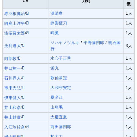
CV
刀剣
数
源清麿
1人
赤羽根健治
静形薙刀
1人
阿座上洋平
鳴狐
1人
浅沼晋太郎
ソハヤノツルキ
/
平野藤四郎
/
明石国
浅利遼太
3人
行
水心子正秀
1人
阿部敦
蛍丸
1人
井口祐一
歌仙兼定
1人
石川界人
大和守安定
1人
市来光弘
桑名江
1人
伊東健人
山鳥毛
1人
井上和彦
大慶直胤
1人
井上雄貴
前田藤四郎
1人
入江玲於奈
柏太刀
1人
岩中睦樹