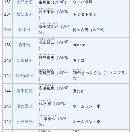
132
太郎太刀
ウエハラ蜂
泰勇気
（
WP
）
みやしたえいじ
宮下栄治
（
WP
134
次郎太刀
トミダトモミ
）
つだけんじろう
津田健次郎
（
WP
136
日本号
鈴木次郎（
WP
）
）
はまだけんじ
浜田賢二
（
WP
138
御手杵
minato
）
のじまひろふみ
野島裕史
（
WP
140
巴形薙刀
キナコ
）
ねこかん
たかぎもとき
猫缶
まっしぐら（ニトロプラ
高城元気
（
WP
142
毛利藤四郎
ス）
）
ひろせゆうや
広瀬裕也
（
WP
144
篭手切江
煮たか
）
よながつばさ
代永翼
（
WP
146
謙信景光
ホームラン・拳
）
かわはらよしひさ
川原慶久
（
WP
148
小豆長光
ホームラン・拳
）
かじゆうき
とぼそ