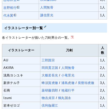
人間無骨
1人
吉野裕行
謙信景光
1人
代永翼
イラストレーター別一覧
*2
各イラストレーターが描いた刀剣男士の一覧。
人
イラストレーター
刀剣
数
AU
三郎国宗
1人
AKIRA
同田貫正国
/
人間無骨
2人
浅島ヨシユキ
大般若長光
/
小竜景光
2人
新井テル子
蜂須賀虎徹
/
浦島虎徹
/
長曽祢虎徹
3人
石商
薬研藤四郎
/
地蔵行平
2人
Izumi
物吉貞宗
/
鶴丸国永
2人
岩本ゼロゴ
倶利伽羅江
1人