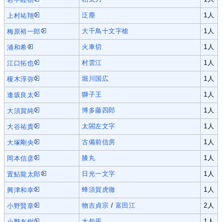
泛塵
1人
上村祐翔
大千鳥十文字槍
1人
梅原裕一郎
火車切
1人
浦和希
村雲江
1人
江口拓也
堀川国広
1人
榎木淳弥
獅子王
1人
逢坂良太
博多藤四郎
1人
大須賀純
太閤左文字
1人
大谷祐貴
古備前信房
1人
大塚剛央
膝丸
1人
岡本信彦
日光一文字
1人
置鮎龍太郎
蜂須賀虎徹
1人
興津和幸
物吉貞宗
/
富田江
2人
小野賢章
大包平
1人
小野友樹