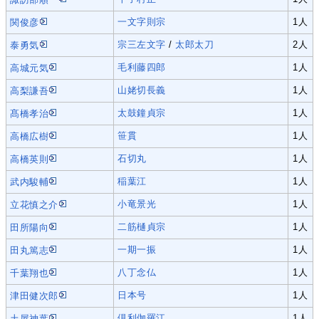
一文字則宗
1人
関俊彦
宗三左文字
/
太郎太刀
2人
泰勇気
毛利藤四郎
1人
高城元気
山姥切長義
1人
高梨謙吾
太鼓鐘貞宗
1人
髙橋孝治
笹貫
1人
高橋広樹
石切丸
1人
高橋英則
稲葉江
1人
武内駿輔
小竜景光
1人
立花慎之介
二筋樋貞宗
1人
田所陽向
一期一振
1人
田丸篤志
八丁念仏
1人
千葉翔也
日本号
1人
津田健次郎
倶利伽羅江
1人
土屋神葉