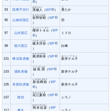
）
に
はまけんと
93
陸奥守吉行
煮
たか
濱健人
（
WP
）
まえのともあき
前野智昭
（
WP
95
山姥切国広
⑪
）
さくらいトオル
櫻井トオル
（
WP
97
山伏国広
ミドロ
）
えのきじゅんや
榎木淳弥
（
WP
99
堀川国広
白峰
）
おきつかずゆき
興津和幸
（
WP
あらいてるこ
101
蜂須賀虎徹
新井テル子
）
ふくしまじゅん
福島潤
（
WP
103
浦島虎徹
新井テル子
）
しんがきたるすけ
新垣樽助
（
WP
105
長曽祢虎徹
新井テル子
）
はなえなつき
花江夏樹
（
WP
107
髭切
シラノ
）
おかもとのぶひこ
岡本信彦
（
WP
112
膝丸
シラノ