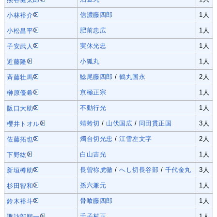
信濃藤四郎
1人
小林裕介
肥前忠広
1人
小松昌平
実休光忠
1人
子安武人
小狐丸
1人
近藤隆
鯰尾藤四郎
/
鶴丸国永
2人
斉藤壮馬
京極正宗
1人
榊原優希
不動行光
1人
阪口大助
蜻蛉切
/
山伏国広
/
同田貫正国
3人
櫻井トオル
燭台切光忠
/
江雪左文字
2人
佐藤拓也
白山吉光
1人
下野紘
長曽祢虎徹
/
へし切長谷部
/
千代金丸
3人
新垣樽助
孫六兼元
1人
杉田智和
骨喰藤四郎
1人
鈴木裕斗
千子村正
1人
諏訪部順一