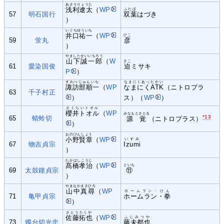
あさりりょうた
浅利遼太
（
WP
ふたば
57
明石国行
双葉
はづき
）
いぐちゆういち
井口祐一
（
WP
ひこ
59
蛍丸
彦
）
やましたせいいちろう
山下誠一郎
（
W
さこ
61
愛染国俊
迫
ミサキ
P
）
すわべじゅんいち
なまにくあったかい
諏訪部順一
（
WP
なまにくATK
（ニトロプラ
63
千子村正
）
ス）（
WP
）
さくらいトオル
櫻井トオル
（
WP
みなもとさとる
*13
65
蜻蛉切
源覚
（ニトロプラス）
）
おのけんしょう
小野賢章
（
WP
いずみ
67
物吉貞宗
Izumi
）
たかはしこうじ
髙橋孝治
（
WP
といち
69
太鼓鐘貞宗
⑪
）
やまなかまさひろ
山中真尋
（
WP
ホームラン・けん
71
亀甲貞宗
ホームラン・拳
）
さとうたくや
佐藤拓也
（
WP
ふじみつや
73
燭台切光忠
藤未都也