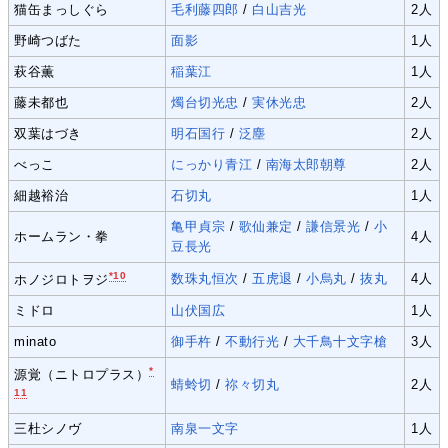
猫缶まっしぐら
毛利藤四郎
/
白山吉光
2人
野崎つばた
面影
1人
萩谷薫
稲葉江
1人
藤未都也
燭台切光忠
/
実休光忠
2人
双葉はづき
明石国行
/
泛塵
2人
べっこ
にっかり青江
/
南海太郎朝尊
2人
細越裕治
石切丸
1人
亀甲貞宗
/
歌仙兼定
/
謙信景光
/
小
ホームラン・拳
4人
豆長光
*10
数珠丸恒次
/
五虎退
/
小烏丸
/
抜丸
4人
ホノジロトヲジ
ミドロ
山伏国広
1人
minato
御手杵
/
不動行光
/
大千鳥十文字槍
3人
*
源覚（ニトロプラス）
蜻蛉切
/
祢々切丸
2人
11
三杜シノヴ
南泉一文字
1人