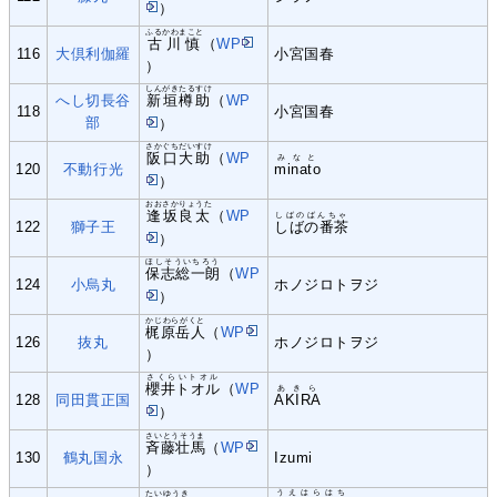
）
ふるかわまこと
古川慎
（
WP
116
大倶利伽羅
小宮国春
）
しんがきたるすけ
へし切長谷
新垣樽助
（
WP
118
小宮国春
部
）
さかぐちだいすけ
阪口大助
（
WP
みなと
120
不動行光
minato
）
おおさかりょうた
逢坂良太
（
WP
しばのばんちゃ
122
獅子王
しばの番茶
）
ほしそういちろう
保志総一朗
（
WP
124
小烏丸
ホノジロトヲジ
）
かじわらがくと
梶原岳人
（
WP
126
抜丸
ホノジロトヲジ
）
さくらいトオル
櫻井トオル
（
WP
あきら
128
同田貫正国
AKIRA
）
さいとうそうま
斉藤壮馬
（
WP
130
鶴丸国永
Izumi
）
うえはらはち
たいゆうき