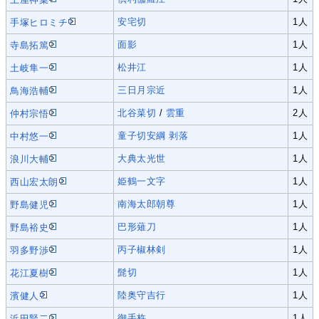
安宅切
1人
手塚ヒロミチ
面影
1人
寺島拓篤
松井江
1人
土岐隼一
三日月宗近
1人
鳥海浩輔
北谷菜切
/
雲重
2人
仲村宗悟
童子切安綱 剥落
1人
中村悠一
大典太光世
1人
浪川大輔
姫鶴一文字
1人
西山宏太朗
南海太郎朝尊
1人
野島健児
巴形薙刀
1人
野島裕史
丙子椒林剣
1人
羽多野渉
髭切
1人
花江夏樹
陸奥守吉行
1人
濱健人
御手杵
1人
浜田賢二