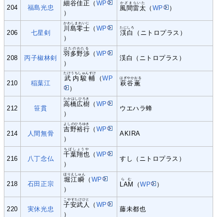
細谷佳正
（
WP
かざまらいた
204
福島光忠
風間雷太
（
WP
）
）
かわしまれいじ
川島零士
（
WP
たにしろ
206
七星剣
渓白
（ニトロプラス）
）
はたのわたる
羽多野渉
（
WP
208
丙子椒林剣
渓白（ニトロプラス）
）
たけうちしゅんすけ
武内駿輔
（
WP
はぎやかおる
210
稲葉江
萩谷薫
）
たかはしひろき
高橋広樹
（
WP
212
笹貫
ウエハラ蜂
）
よしのひろゆき
吉野裕行
（
WP
214
人間無骨
AKIRA
）
ちばしょうや
千葉翔也
（
WP
216
八丁念仏
すし（ニトロプラス）
）
ほりえしゅん
堀江瞬
（
WP
らむ
218
石田正宗
LAM
（
WP
）
）
こやすたけひと
子安武人
（
WP
220
実休光忠
藤未都也
）