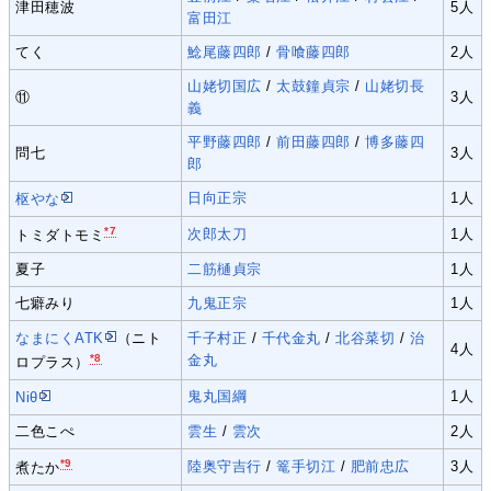
津田穂波
5人
富田江
てく
鯰尾藤四郎
/
骨喰藤四郎
2人
山姥切国広
/
太鼓鐘貞宗
/
山姥切長
⑪
3人
義
平野藤四郎
/
前田藤四郎
/
博多藤四
問七
3人
郎
日向正宗
1人
枢やな
*7
次郎太刀
1人
トミダトモミ
夏子
二筋樋貞宗
1人
七癖みり
九鬼正宗
1人
なまにくATK
（ニト
千子村正
/
千代金丸
/
北谷菜切
/
治
4人
*8
金丸
ロプラス）
鬼丸国綱
1人
Niθ
二色こぺ
雲生
/
雲次
2人
*9
陸奥守吉行
/
篭手切江
/
肥前忠広
3人
煮たか