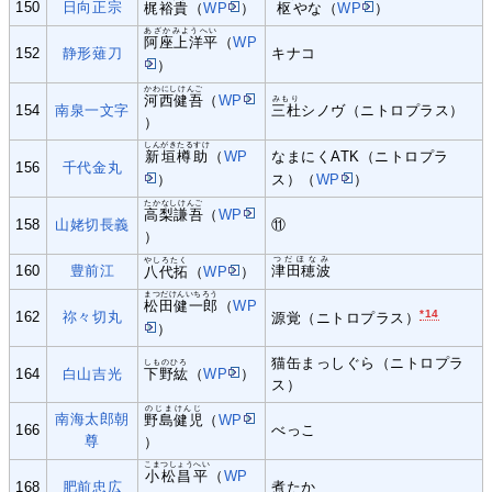
150
日向正宗
梶裕貴
（
WP
）
枢
やな（
WP
）
あざかみようへい
阿座上洋平
（
WP
152
静形薙刀
キナコ
）
かわにしけんご
河西健吾
（
WP
みもり
154
南泉一文字
三杜
シノヴ（ニトロプラス）
）
しんがきたるすけ
新垣樽助
（
WP
なまにくATK（ニトロプラ
156
千代金丸
）
ス）（
WP
）
たかなしけんご
高梨謙吾
（
WP
158
山姥切長義
⑪
）
つだほなみ
やしろたく
160
豊前江
津田穂波
八代拓
（
WP
）
まつだけんいちろう
松田健一郎
（
WP
*14
162
祢々切丸
源覚（ニトロプラス）
）
猫缶まっしぐら（ニトロプラ
しものひろ
164
白山吉光
下野紘
（
WP
）
ス）
のじまけんじ
南海太郎朝
野島健児
（
WP
166
べっこ
尊
）
こまつしょうへい
小松昌平
（
WP
168
肥前忠広
煮たか