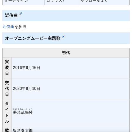
ターデザイン
ロプラス）
ッフロールより
近侍曲
近侍曲
を参照
オープニングムービー主題歌
初代
実
装
2016年8月16日
日
交
代
2020年8月10日
日
タ
イ
むげんらんぶしょう
夢現乱舞抄
ト
ル
歌
板垣奏太郎