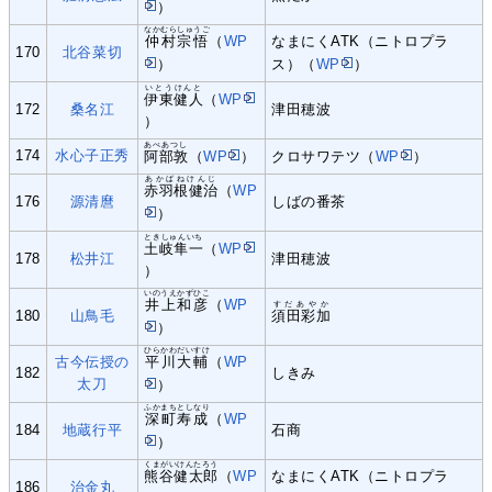
）
なかむらしゅうご
仲村宗悟
（
WP
なまにくATK（ニトロプラ
170
北谷菜切
）
ス）（
WP
）
いとうけんと
伊東健人
（
WP
172
桑名江
津田穂波
）
あべあつし
174
水心子正秀
阿部敦
（
WP
）
クロサワテツ（
WP
）
あかばねけんじ
赤羽根健治
（
WP
176
源清麿
しばの番茶
）
ときしゅんいち
土岐隼一
（
WP
178
松井江
津田穂波
）
いのうえかずひこ
井上和彦
（
WP
すだあやか
180
山鳥毛
須田彩加
）
ひらかわだいすけ
古今伝授の
平川大輔
（
WP
182
しきみ
太刀
）
ふかまちとしなり
深町寿成
（
WP
184
地蔵行平
石商
）
くまがいけんたろう
熊谷健太郎
（
WP
なまにくATK（ニトロプラ
186
治金丸