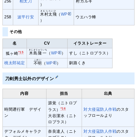
256
柏太刀
村
カルキ
）
きむらたいひ
木村太飛
（
WP
258
波平行安
ウエハラ蜂
）
その他
名
CV
イラストレーター
きじまりゅういち
*15
木島隆一
（
WP
）
すし（ニトロプラス）
狐ヶ崎
ふめい
桃太郎祐定
釧路くき
不明
（
WP
）
刀剣男士以外のデザイン
内容
担当
出典
源覚（ニトロプ
*16
時間遡行軍 デザイ
対大侵寇防人作戦
のスタ
ラス）
ン
ッフロールより
大谷潔水（ニト
ロプラス）
デフォルメキャラク
奈良達人（ニト
対大侵寇防人作戦
のスタ