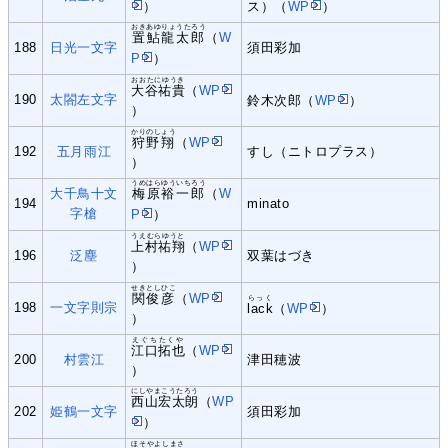
）
ス）（
WP
）
おきあゆりょうたろう
置鮎龍太郎
（
W
188
日光一文字
須田彩加
P
）
おおたにゆうき
大谷祐貴
（
WP
190
太閤左文字
鈴木次郎（
WP
）
）
かりのしょう
狩野翔
（
WP
192
五月雨江
すし（ニトロプラス）
）
うめはらゆういちろう
大千鳥十文
梅原裕一郎
（
W
194
minato
字槍
P
）
うえむらゆうと
上村祐翔
（
WP
196
泛塵
双葉はづき
）
せきとしひこ
関俊彦
（
WP
らっく
198
一文字則宗
lack
（
WP
）
）
えぐちたくや
江口拓也
（
WP
200
村雲江
津田穂波
）
にしやまこうたろう
西山宏太朗
（
WP
202
姫鶴一文字
須田彩加
）
ほそやよしまさ