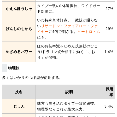
タイプ一致の1体選択技。ワイドガー
かえんほうしゃ
27%
ド対策に。
いわ特殊単体打点。一致技が通らな
い
リザードン
・
ファイアロー
・
ファ
げんしのちから
29%
イヤー
に4倍で刺さる。
ヒートロトム
にも。
ほのお技半減＆じめん技無効のひこ
めざめるパワー
う/ドラゴン複合相手に効く「こお
1.4%
り」が候補。
物理技
多くはいかりのつぼ型が使用する。
採用
技名
説明
率
味方も巻き込むタイプ一致範囲技。
じしん
3.4%
物理型ならこれが最大火力。