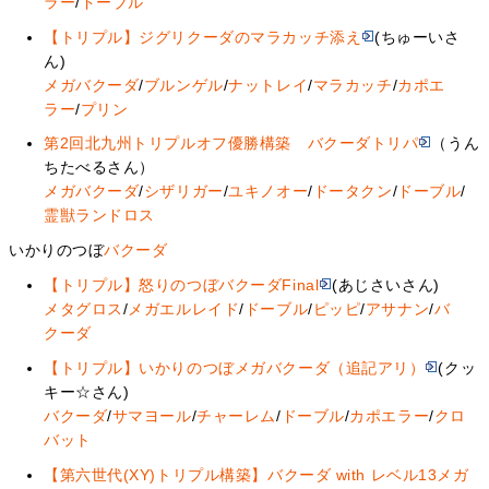
ラー
/
ドーブル
【トリプル】ジグリクーダのマラカッチ添え
(ちゅーいさ
ん)
メガバクーダ
/
ブルンゲル
/
ナットレイ
/
マラカッチ
/
カポエ
ラー
/
プリン
第2回北九州トリプルオフ優勝構築 バクーダトリパ
（うん
ちたべるさん）
メガバクーダ
/
シザリガー
/
ユキノオー
/
ドータクン
/
ドーブル
/
霊獣ランドロス
いかりのつぼ
バクーダ
【トリプル】怒りのつぼバクーダFinal
(あじさいさん)
メタグロス
/
メガエルレイド
/
ドーブル
/
ピッピ
/
アサナン
/
バ
クーダ
【トリプル】いかりのつぼメガバクーダ（追記アリ）
(クッ
キー☆さん)
バクーダ
/
サマヨール
/
チャーレム
/
ドーブル
/
カポエラー
/
クロ
バット
【第六世代(XY)トリプル構築】バクーダ with レベル13メガ