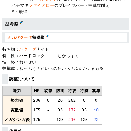
ハチマキ
ファイアロー
のブレイブバード中乱数耐え
S：最遅
型考察
メガバクーダ
特殊型
持ち物：
バクーダ
ナイト
特 性：ハードロック → ちからずく
性 格：れいせい
技構成：ねっぷう / だいちのちから / ふんか / まもる
調整について
能力
HP
攻撃
防御
特攻
特防
素早
努力値
236
0
20
252
0
0
実数値
175
-
93
172
95
40
メガシンカ後
175
-
123
216
125
22