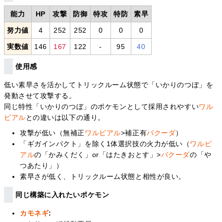
能力
HP
攻撃
防御
特攻
特防
素早
努力値
4
252
252
0
0
0
実数値
146
167
122
-
95
40
使用感
低い素早さを活かしてトリックルーム状態で「いかりのつぼ」を
発動させて攻撃する。
同じ特性「いかりのつぼ」のポケモンとして採用されやすい
ワル
ビアル
との違いは以下の通り。
攻撃が低い（無補正
ワルビアル
>補正有
バクーダ
）
「ギガインパクト」を除く1体選択技の火力が低い（
ワルビ
アル
の「かみくだく」or「はたきおとす」>
バクーダ
の「や
つあたり」）
素早さが低く、トリックルーム状態と相性が良い。
同じ構築に入れたいポケモン
カモネギ
: