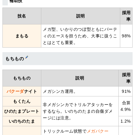
補助技
採用
技名
説明
率
メガ型、いかりのつぼ型ともにパーテ
まもる
ィのエースを担うため、大事に扱うこ
98%
とはとても重要。
もちもの
採用
もちもの
説明
率
バクーダ
ナイト
メガシンカ運用。
91%
もくたん
合算
非メガシンカでトリルアタッカーを
4.9%
ひのたまプレート
するなら。いのちのたまの自傷ダメ
ージには注意。
いのちのたま
1.2%
トリックルーム状態で
メガバクー