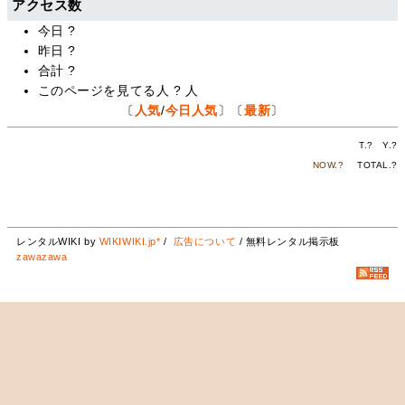
アクセス数
今日
?
昨日
?
合計
?
このページを見てる人
?
人
〔
人気
/
今日人気
〕〔
最新
〕
T.
?
Y.
?
NOW.
?
TOTAL.
?
レンタルWIKI by
WIKIWIKI.jp*
/
広告について
/ 無料レンタル掲示板
zawazawa