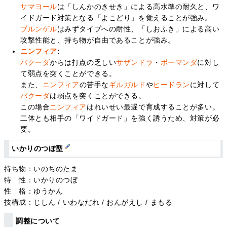
サマヨール
は「しんかのきせき」による高水準の耐久と、ワ
イドガード対策となる「よこどり」を覚えることが強み。
ブルンゲル
はみずタイプへの耐性、「しおふき」による高い
攻撃性能と、持ち物が自由であることが強み。
ニンフィア
:
バクーダ
からは打点の乏しい
サザンドラ
・
ボーマンダ
に対し
て弱点を突くことができる。
また、
ニンフィア
の苦手な
ギルガルド
や
ヒードラン
に対して
バクーダ
は弱点を突くことができる。
この場合
ニンフィア
はれいせい最遅で育成することが多い。
二体とも相手の「ワイドガード」を強く誘うため、対策が必
要。
いかりのつぼ型
持ち物：いのちのたま
特 性：いかりのつぼ
性 格：ゆうかん
技構成：じしん / いわなだれ / おんがえし / まもる
調整について