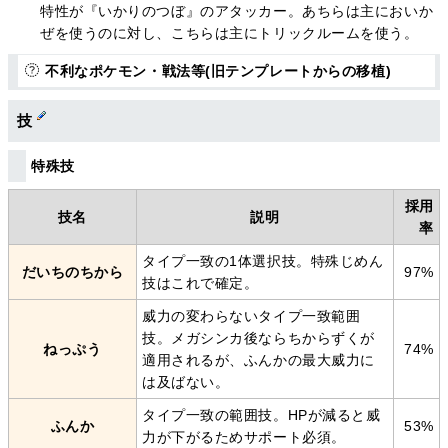
特性が『いかりのつぼ』のアタッカー。あちらは主においか
ぜを使うのに対し、こちらは主にトリックルームを使う。
不利なポケモン・戦法等(旧テンプレートからの移植)
技
特殊技
採用
技名
説明
率
タイプ一致の1体選択技。特殊じめん
だいちのちから
97%
技はこれで確定。
威力の変わらないタイプ一致範囲
技。メガシンカ後ならちからずくが
ねっぷう
74%
適用されるが、ふんかの最大威力に
は及ばない。
タイプ一致の範囲技。HPが減ると威
ふんか
53%
力が下がるためサポート必須。