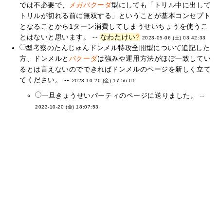
では不必要で、
メガバクーダ
型にしても「トリル中に出して
トリルが切れる前に無双する」ということが基本コンセプト
となることから1ターン消費してしまうせいちょうを使うこ
とはないと思います。 --
なわたけい
?
2023-05-06 (土) 03:42:33
型考察のたんじゅんドンメル特攻全開型について追記した
方、ドンメルと
バクーダ
は強みや運用方法がほぼ一致してい
るとは言えないのでできればドンメルのページを新しく立て
てください。 --
2023-10-20 (金) 17:56:01
一旦きょうせいパーティのページに送りました。 --
2023-10-20 (金) 18:07:53