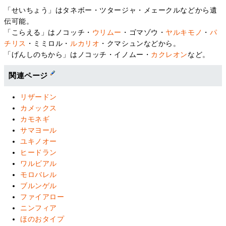
「せいちょう」はタネボー・ツタージャ・メェークルなどから遺
伝可能。
「こらえる」はノコッチ・
ウリムー
・ゴマゾウ・
ヤルキモノ
・
パ
チリス
・ミミロル・
ルカリオ
・クマシュンなどから。
「げんしのちから」はノコッチ・イノムー・
カクレオン
など。
関連ページ
リザードン
カメックス
カモネギ
サマヨール
ユキノオー
ヒードラン
ワルビアル
モロバレル
ブルンゲル
ファイアロー
ニンフィア
ほのおタイプ