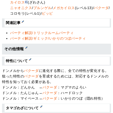
カイロス
(ざわさん)
ニャオニクス
/
ブルンゲル
/
メガカイロス
(レベル13)/
バクーダ
/
コロモリ(レベル1)/
ピッピ
関連記事
パーティ解説/トリックルームパーティ
パーティ解説/ギミック/いかりのつぼパーティ
その他情報
特性について
ドンメルから
バクーダ
に進化する際に、全ての特性が変化する。
狙った特性の
バクーダ
を育成するためには、対応するドンメルの
特性を知っておく必要がある。
ドンメル：どんかん →
バクーダ
：マグマのよろい
ドンメル：たんじゅん→
バクーダ
：ハードロック
ドンメル：マイペース→
バクーダ
：いかりのつぼ（隠れ特性）
タマゴわざについて