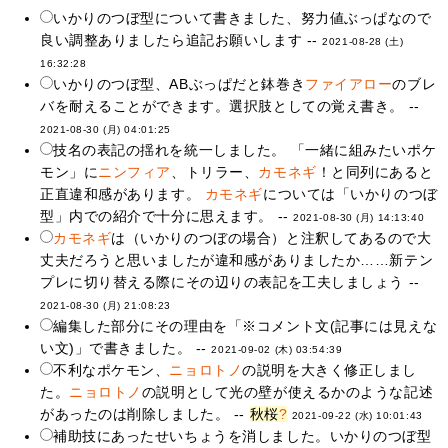
いかりのつぼ型について書きました、努力値ぶっぱなので
良い調整ありましたら追記お願いします --
2021-08-28 (土)
16:32:28
いかりのつぼ型、ABぶっぱだと鉢巻き
ファイアロー
のブレ
バを耐えることができます。選択肢としての覚え書き。 --
2021-08-30 (月) 04:01:25
技名の表記の揺れを統一しました。 「一緒に組みたいポケ
モン」に
ニンフィア
、トリラー、
カモネギ
！と同列にあると
正直違和感があります。
カモネギ
については「いかりのつぼ
型」内での紹介で十分に思えます。 --
2021-08-30 (月) 14:13:40
カモネギ
は（いかりのつぼの場合）と注釈してあるので大
丈夫だろうと思いましたが違和感がありましたか……新テン
プレに切り替える際にその辺りの表記を工夫しましょう --
2021-08-30 (月) 21:08:23
編集した部分にその理由を「※コメント文(記事には見えな
い文)」で書きました。 --
2021-09-02 (木) 03:54:39
不利なポケモン、
ニョロトノ
の説明を大きく修正しまし
た。
ニョロトノ
の説明として光の壁が使えるかのような記述
があったのは削除しました。 --
秋桜
?
2021-09-22 (水) 10:01:43
補助技にあったせいちょうを消しました。いかりのつぼ型