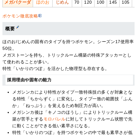
メガバクーダ
ほのお
じめん
70
120
100
145
105
ポケモン徹底攻略
概要
ほのお/じめんの固有のタイプを持つポケモン。シーズン17使用率
50位。
メガストーンを持ち、トリックルーム構築の特殊アタッカーとし
て使われることが多い。
特性「いかりのつぼ」を活かした物理型も存在する。
採用理由や固有の能力
メガシンカにより特性がタイプ一致特殊技の多くが対象とな
る特性「ちからずく」に変化し、タイプ一致の範囲技「ふん
か」「ねっぷう」を覚えるため制圧力が高い。
メガシンカ後は「キノコのほうし」によりトリックルーム構
築が苦手とする
モロバレル
に対してトリックルーム状態で先
に動くことができる低い素早さになる。
特性「いかりのつぼ」を持つポケモンの中で最も素早さが低