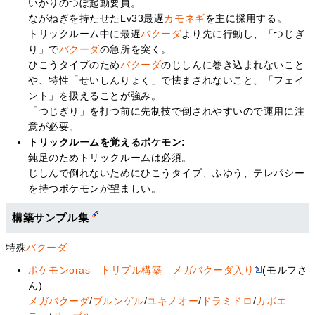
いかりのつぼ起動要員。
ながねぎを持たせたLv33最遅
カモネギ
を主に採用する。
トリックルーム中に最遅
バクーダ
より先に行動し、「つじぎ
り」で
バクーダ
の急所を突く。
ひこうタイプのため
バクーダ
のじしんに巻き込まれないこと
や、特性「せいしんりょく」で怯まされないこと、「フェイ
ント」を扱えることが強み。
「つじぎり」を打つ前に先制技で倒されやすいので運用に注
意が必要。
トリックルームを覚えるポケモン:
鈍足のためトリックルームは必須。
じしんで倒れないためにひこうタイプ、ふゆう、テレパシー
を持つポケモンが望ましい。
構築サンプル集
特殊
バクーダ
ポケモンoras トリプル構築 メガバクーダ入り
(モルフさ
ん)
メガバクーダ
/
ブルンゲル
/
ユキノオー
/
ドラミドロ
/
カポエ