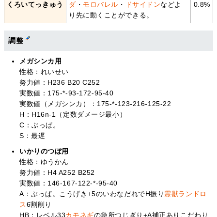
くろいてっきゅう
ダ
・
モロバレル
・
ドサイドン
などよ
0.8%
り先に動くことができる。
調整
メガシンカ用
性格：れいせい
努力値：H236 B20 C252
実数値：175-*-93-172-95-40
実数値（メガシンカ）：175-*-123-216-125-22
H：H16n-1（定数ダメージ最小）
C：ぶっぱ。
S：最遅
いかりのつぼ用
性格：ゆうかん
努力値：H4 A252 B252
実数値：146-167-122-*-95-40
A：ぶっぱ。こうげき+5のいわなだれでH振り
霊獣ランドロ
ス
6割削り
HB：レベル33
カモネギ
の急所つじぎり+A補正ありこだわり