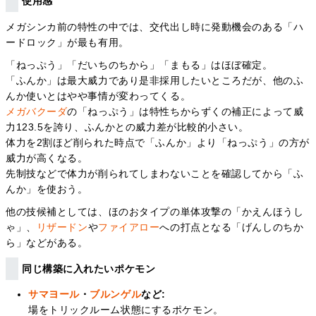
使用感
メガシンカ前の特性の中では、交代出し時に発動機会のある「ハ
ードロック」が最も有用。
「ねっぷう」「だいちのちから」「まもる」はほぼ確定。
「ふんか」は最大威力であり是非採用したいところだが、他のふ
んか使いとはやや事情が変わってくる。
メガバクーダ
の「ねっぷう」は特性ちからずくの補正によって威
力123.5を誇り、ふんかとの威力差が比較的小さい。
体力を2割ほど削られた時点で「ふんか」より「ねっぷう」の方が
威力が高くなる。
先制技などで体力が削られてしまわないことを確認してから「ふ
んか」を使おう。
他の技候補としては、ほのおタイプの単体攻撃の「かえんほうし
ゃ」、
リザードン
や
ファイアロー
への打点となる「げんしのちか
ら」などがある。
同じ構築に入れたいポケモン
サマヨール
・
ブルンゲル
など:
場をトリックルーム状態にするポケモン。