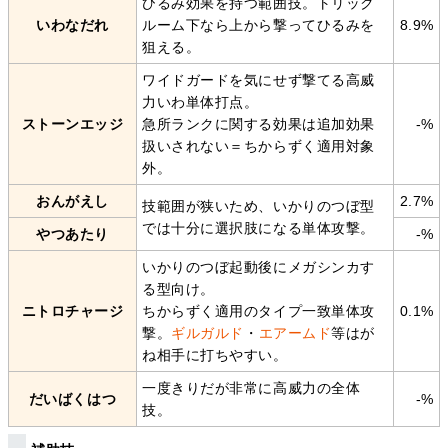
ひるみ効果を持つ範囲技。トリック
いわなだれ
ルーム下なら上から撃ってひるみを
8.9%
狙える。
ワイドガードを気にせず撃てる高威
力いわ単体打点。
ストーンエッジ
急所ランクに関する効果は追加効果
-%
扱いされない＝ちからずく適用対象
外。
おんがえし
2.7%
技範囲が狭いため、いかりのつぼ型
では十分に選択肢になる単体攻撃。
やつあたり
-%
いかりのつぼ起動後にメガシンカす
る型向け。
ニトロチャージ
ちからずく適用のタイプ一致単体攻
0.1%
撃。
ギルガルド
・
エアームド
等はが
ね相手に打ちやすい。
一度きりだが非常に高威力の全体
だいばくはつ
-%
技。