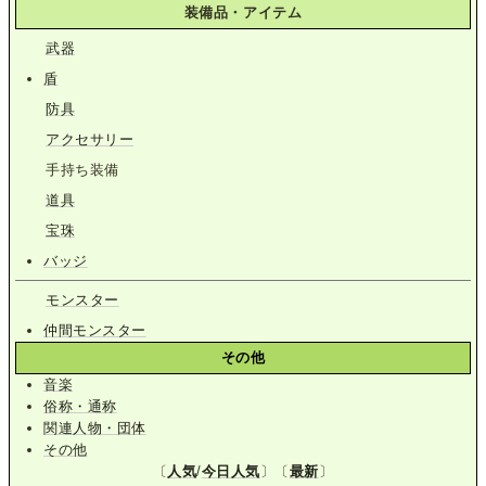
装備品・アイテム
武器
盾
防具
アクセサリー
手持ち装備
道具
宝珠
バッジ
モンスター
仲間モンスター
その他
音楽
俗称・通称
関連人物・団体
その他
〔
人気
/
今日人気
〕〔
最新
〕