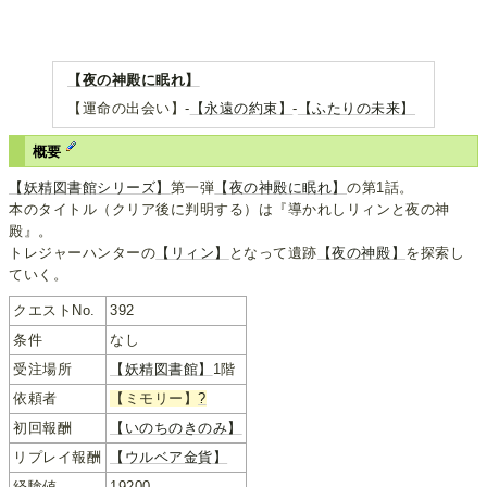
【夜の神殿に眠れ】
【運命の出会い】-
【永遠の約束】
-
【ふたりの未来】
概要
【妖精図書館シリーズ】
第一弾
【夜の神殿に眠れ】
の第1話。
本のタイトル（クリア後に判明する）は『導かれしリィンと夜の神
殿』。
トレジャーハンターの
【リィン】
となって遺跡
【夜の神殿】
を探索し
ていく。
クエストNo.
392
条件
なし
受注場所
【妖精図書館】
1階
依頼者
【ミモリー】
?
初回報酬
【いのちのきのみ】
リプレイ報酬
【ウルベア金貨】
経験値
19200