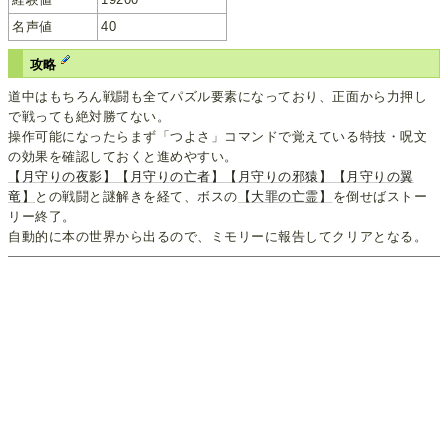
名声値
40
攻略
道中はもちろん戦闘も全てパズル要素になっており、正面から力押し
で戦っても絶対勝てない。
操作可能になったらまず「つよさ」コマンドで覚えている特技・呪文
の効果を確認しておくと進めやすい。
【月守りの夜影】
【月守りの亡者】
【月守りの邪猿】
【月守りの翼
竜】
との戦闘と謎解きを経て、ボスの
【大罪の亡霊】
を倒せばストー
リー終了。
自動的に本の世界から出るので、ミモリーに報告してクリアとなる。