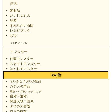
防具
装飾品
だいじなもの
地図
すれちがい石版
レシピブック
お宝
その他アイテム
モンスター
仲間モンスター
スカウトモンスター
はぐれモンスター
その他
ちいさなメダルの景品
カジノの景品
裏技・バグ技・テクニック
俗称・通称
関連人物・団体
ダイの大冒険
ロトの紋章