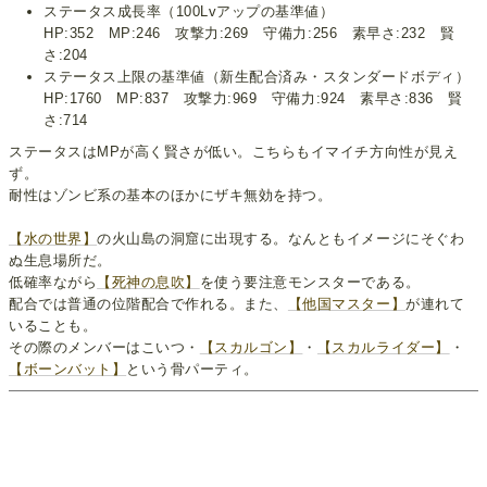
ステータス成長率（100Lvアップの基準値）
HP:352 MP:246 攻撃力:269 守備力:256 素早さ:232 賢
さ:204
ステータス上限の基準値（新生配合済み・スタンダードボディ）
HP:1760 MP:837 攻撃力:969 守備力:924 素早さ:836 賢
さ:714
ステータスはMPが高く賢さが低い。こちらもイマイチ方向性が見え
ず。
耐性はゾンビ系の基本のほかにザキ無効を持つ。
【水の世界】
の火山島の洞窟に出現する。なんともイメージにそぐわ
ぬ生息場所だ。
低確率ながら
【死神の息吹】
を使う要注意モンスターである。
配合では普通の位階配合で作れる。また、
【他国マスター】
が連れて
いることも。
その際のメンバーはこいつ・
【スカルゴン】
・
【スカルライダー】
・
【ボーンバット】
という骨パーティ。