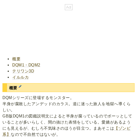
概要
DQM1・DQM2
テリワン3D
イルルカ
概要
DQMシリーズに登場するモンスター。
半身が腐敗したアンデッドのカラス。道に迷った旅人を地獄へ導くら
しい。
GB版DQM1の図鑑説明文によると半身が腐っているのでボーッとして
いることが多いらしく、間の抜けた表情をしている。愛嬌があるよう
にも見えるが、むしろ不気味さのほうが目立つ。まあそこは
【ゾンビ
系】
なので不自然ではないが。