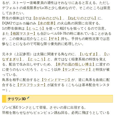
るが、ストーリー攻略要員の適性はそれなりにあると言える。ただし
デフォルトの成長限界がLv35と少し低めなので、そこのところは留意
しておきたい。
野生の個体は1では
【かがみのとびら】
、
【ねむりのとびら】
に、
DQM2ではルカ編のみ
【水の世界】
の火山島の洞窟に出現する。
1の野生個体は
【とっこう】
を使って相討ちを狙ってくるので注意。
また
【他国マスター】
も合計レベル59-78の時に連れていることがある
が、この個体は厄介なことに
【ザキ】
持ち。手持ちの耐性次第では悲
惨なことになるので可能な限り優先的に処理したい。
元ネタ（上記参照）は太陽に関連する鳥なのに、
【いなずま】
、
【い
なずまぎり】
、
【とっこう】
と、炎ではなく稲妻系統の特技を覚え
る。配合で生み出しやすいため、
【井戸の底の怪しい博士】
に渡すの
に使うのもいいだろう。とっこう以外
【サンダーバード】
と特技が被
っている。
鳥系を相手に配合すると
【ウインドマージ】
が、逆に鳥系を血統に配
合すると
【デスフラッター】
が誕生する（こちらは基本配合モンスタ
ー）。
テリワン3D
ゾンビ系Eランクとして登場。さそいの扉に出現する。
羽根を散らせながらピョンピョン跳ね回る。必死に飛ぼうとしている