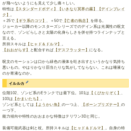
が飛べないようにも見えて少し痛々しい。
特性は
【スタンダードボディ】
【いきなり冥界の霧】
【デインブレイ
ク】
。
＋25で
【ギラ系のコツ】
、＋50で
【亡者の執念】
を得る。
ジョーカー以降のモンスターズシリーズでのデイン系は光属性の呪文
なので、ゾンビらしさと太陽の化身らしさを併せ持つラインナップと
言える。
所持スキルは
【ヒャド＆ドルマ】
。
【おおがらす】
と配合すれば
【デスフラッター】
になる。
呪文のモーションは口から緑色の液体を吐き出すというかなり気持ち
悪いもの。やはりかなり罰当たりな気がしてならない。これは唾液な
のか胃液なのか。
イルルカ
位階102、ゾンビ系のEランクでは最下位。101は
【くびかりぞく】
、
103は
【かまいたち】
。
ゾンビ系としては
【ようかい魚】
の一つ上、
【ボーンプリズナー】
の
一つ下。
能力傾向や特性のおおまかな特徴はテリワン3Dと同じ。
装備可能武器は剣と杖。所持スキルは
【ヒャド＆ドルマ】
。自身の特