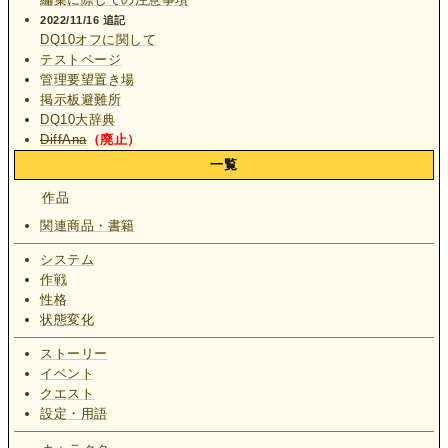
2022/11/16 追記
DQ10オフに関して
テストページ
管理要望置き場
掲示板避難所
DQ10大辞典
DiffAna
（廃止）
一覧
作品
関連商品・書籍
システム
作戦
性格
状態変化
ストーリー
イベント
クエスト
設定・用語