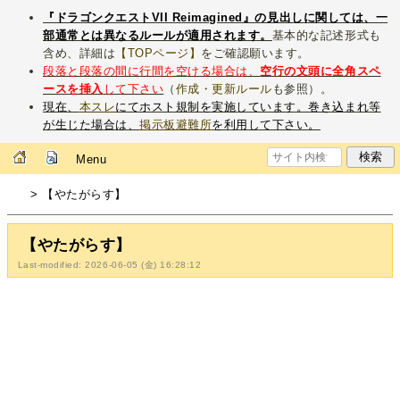
『ドラゴンクエストVII Reimagined』の見出しに関しては、一
部通常とは異なるルールが適用されます。
基本的な記述形式も
含め、詳細は
【TOPページ】
をご確認願います。
段落と段落の間に行間を空ける場合は、
空行の文頭に全角スペ
ースを挿入
して下さい
（
作成・更新ルール
も参照）。
現在、
本スレ
にてホスト規制を実施しています。巻き込まれ等
が生じた場合は、
掲示板避難所
を利用して下さい。
Menu
> 【やたがらす】
【やたがらす】
Last-modified: 2026-06-05 (金) 16:28:12