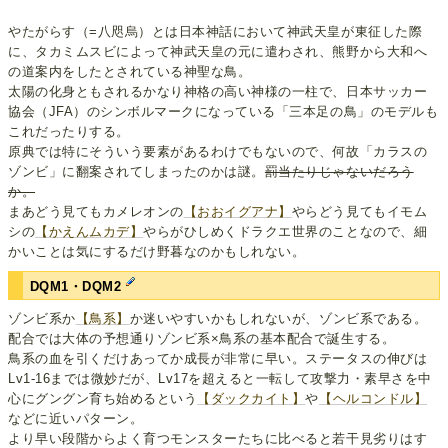
やたがらす（=八咫烏）とは日本神話において神武天皇が東征した際
に、タカミムスビによって神武天皇の元に遣わされ、熊野から大和へ
の道案内をしたとされている神聖な鳥。
太陽の化身ともされるかなり神格の高い神様の一柱で、日本サッカー
協会（JFA）のシンボルマークになっている「三本足の鳥」のモデルも
これだったりする。
原典では特にそういう要素があるわけでもないので、何故「カラスの
ゾンビ」に翻案されてしまったのかは謎。
罰当たりじゃないだろう
か。
まあどう見てもカメレオンの
【おおイグアナ】
やらどう見てもイモム
シの
【かえんムカデ】
やらがひしめくドラクエ世界のことなので、細
かいことは気にするだけ野暮なのかもしれない。
DQM1・DQM2
ゾンビ系か
【鳥系】
か迷いやすいかもしれないが、ゾンビ系である。
配合では大体の予想通りゾンビ系×鳥系の基本配合で誕生する。
鳥系の血を引くだけあってか成長が非常に早い。ステータスの伸びは
Lv1-16までは微妙だが、Lv17を超えると一転して攻撃力・素早さを中
心にグングン育ち始めるという
【ダックカイト】
や
【ヘルコンドル】
などに近いパターン。
より早い段階からよく育つモンスターたちに比べると若干見劣りはす