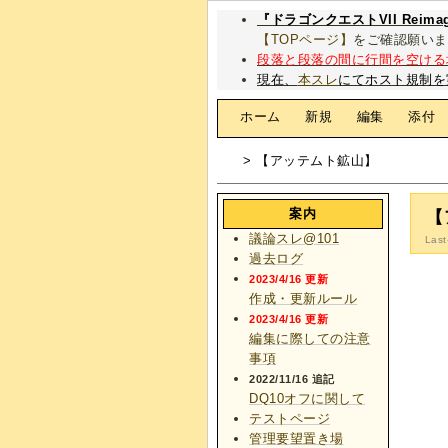
『ドラゴンクエストVII Rei
【TOPページ】
をご確認願いま
段落と段落の間に行間を空ける
現在、
本スレ
にてホスト規制を
[
ホーム
|
新規
|
編集
|
添付
> 【アッテムト鉱山】
案内
【
議論スレ@101
Last
過去ログ
2023/4/16 更新
作成・更新ルール
2023/4/16 更新
編集に際しての注意
事項
2022/11/16 追記
DQ10オフに関して
テストページ
管理要望置き場