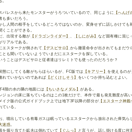
る。
スパレスから来たモンスターがうろついているので、同じように
【へんげ
者も多いだろう。
かし人間の相手をしているどころではないのか、変身せずに話しかけても
聞くことができる。
だ、出現する敵が
【ドラゴンライダー】
、
【しにがみ】
など固有種に混じ
がリアルである。
にエスタークが倒されて
【デスピサロ】
から撤退命令が出されてもまだウ
ことも聞いていないようでいまだにエスタークを探している。
いうことはデスピサロと従者達はリレミトでも使ったのだろうか？
状態にしてくる敵がちらほらいるが、FC版では
【キアリー】
を使えるのが
連れていかないのであれば
【どくけしそう】
をいくつか持ち込むとよい。
下4階の水の隣の地面には
【ちいさなメダル】
がある。
ンジョンの床に落ちているのはこの1枚だけで、本作で最も発見難度が高
メイク版の公式ガイドブック上では地下3F以降の部分が
【エスターク神殿
れている。
お、噴出している有毒ガスは眠っているエスタークから放出された瘴気ら
大迷惑
。
殿を掘り当てた鉱夫は倒れていて
【ぐふっ】
と言うが、話し掛ける度に何