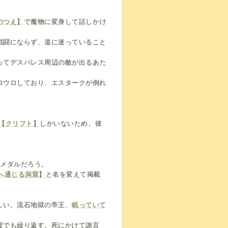
のつえ】
で魔物に変身して話しかけ
戦闘にならず、道に迷っていること
ってデスパレス周辺の敵が出るあた
ロウロしており、エスタークが倒れ
【クリフト】
しかいないため、彼
いメダルだろう。
へ通じる洞窟】
と名を変えて掲載
しい。流石地獄の帝王、
眠っていて
度でも繰り返す。死にかけて譫言