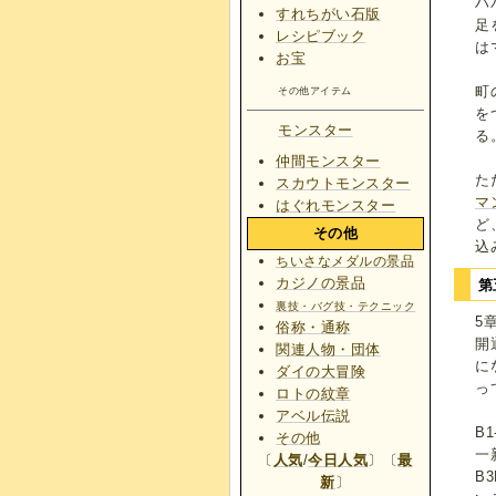
ハ
すれちがい石版
足
レシピブック
は
お宝
町
その他アイテム
を
モンスター
る
仲間モンスター
た
スカウトモンスター
マ
はぐれモンスター
ど
その他
込
ちいさなメダルの景品
カジノの景品
第
裏技・バグ技・テクニック
5
俗称・通称
開
関連人物・団体
に
ダイの大冒険
っ
ロトの紋章
アベル伝説
B
その他
一
〔
人気
/
今日人気
〕〔
最
B
新
〕