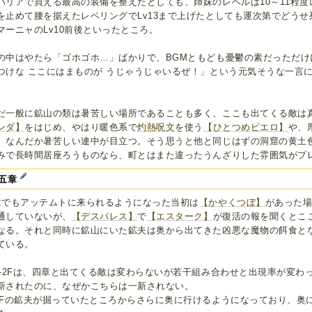
バリアで買える最高の装備を整えたとしても、姉妹のレベルは10～11程
を止めて腰を据えたレベリングでLv13まで上げたとしても運次第でどう
マーニャのLv10前後といったところ。
の中はやたら「ゴホゴホ…」ばかりで、BGMともども憂鬱の素だっただけ
つけな ここにはまものが うじゃうじゃいるぜ！」という元気そうな一言
。
だ一般に鉱山の類は暑苦しい場所であることも多く、ここも出てくる敵は
ンダ】
をはじめ、やはり暖色系で
灼熱呪文
を使う
【ひとつめピエロ】
や、
、なんだか暑苦しい連中が目立つ。そう思うと他と同じはずの洞窟の黄土
みで長時間居座ろうものなら、町とはまた違ったうんざりした雰囲気がプ
五章
章でもアッテムトに来られるようになった当初は
【かやくつぼ】
があった
通していないが、
【デスパレス】
で
【エスターク】
が復活の報を聞くとこ
なる。それと同時に鉱山にいた鉱夫は奥から出てきた凶悪な魔物の餌食と
ている。
1-2Fは、四章と出てくる敵は変わらないが若干組み合わせと出現率が変わ
新されたのに、なぜかこちらは一新されない。
3Fの鉱夫が掘っていたところからさらに奥に行けるようになっており、奥