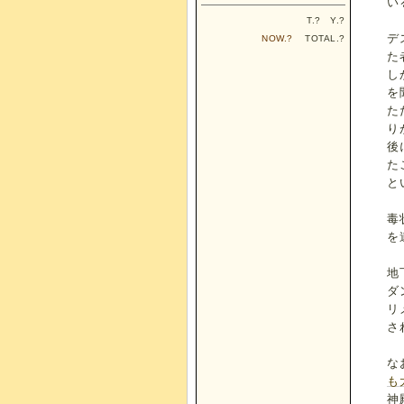
い
T.
?
Y.
?
デ
NOW.
?
TOTAL.
?
た
し
を
た
り
後
た
と
毒
を
地
ダ
リ
さ
な
も
神