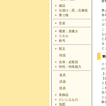
憂
施設
仕掛け・罠・石像他
奥
乗り物
有
ジ
音楽
ガ
こ
職業・肩書き
も
スキル
と
称号
る
と
呪文
特技
第
合体・必殺技
イ
特性・特殊能力
の
【
道具
【
武器
ク
こ
防具
先
装飾品
と
だいじなもの
験
地図