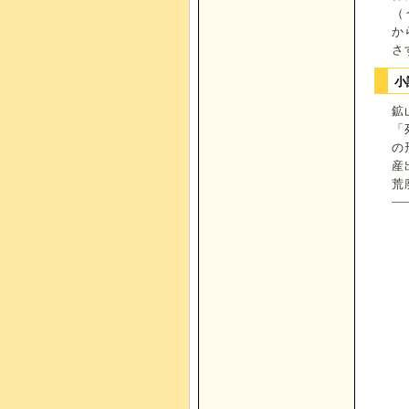
（
か
さ
小
鉱
「
の
産
荒