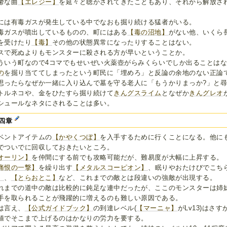
鬱な曲
【エレジー】
を延々と聴かされてきたこともあり、それから解放さ
には有毒ガスが発生している中でなおも掘り続ける猛者がいる。
毒ガスが噴出しているものの、町にはある
【毒の沼地】
がない他、いくら
を受けたり
【毒】
その他の状態異常になったりすることはない。
スで死ぬよりもモンスターに殺される方が早いということか。
ういう町なので4コマでもせいぜい火薬壺がらみくらいでしか出ることは
の
を掘り当ててしまったという町民に「埋めろ」と反論の余地のない正論
思ったらなぜか一緒に入り込んで墓を守る老人に「もうかりまっか?」と
トルネコや、金をひたすら掘り続けて
きんグスライム
となぜか
きんグレオ
シュールなネタにされることは多い。
四章
ベントアイテムの
【かやくつぼ】
を入手するために行くことになる。他に
でついでに回収しておきたいところ。
オーリン】
を仲間にする前でも攻略可能だが、難易度が大幅に上昇する。
痛恨の一撃】
を繰り出す
【メタルスコーピオン】
、眠りやおたけびでこち
】
、
【とらおとこ】
など、これまでの敵とは段違いの強敵が出現する。
れまでの道中の敵は比較的に鈍足な連中だったが、ここのモンスターは姉
手を取られることが飛躍的に増えるのも難しい原因である。
は言え、
【公式ガイドブック】
の到達レベル(
【マーニャ】
がLv13)はさ
値でそこまで上げるのはかなりの労力を要する。