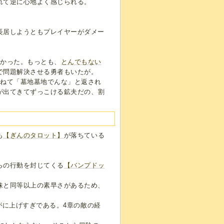
れて逆に心地よく感じられる。
長居しようともプレイヤーがダメー
なかった。もっとも、
とんでもない
で問題解決させる勇者もいたが。
尋ねて「墓地墓地でんな」と返され
が出てきてずっこける鉱夫だの、割
も
【ぎんのタロット】
が落ちている
らの行動を封じてくる
【バンプドッ
妹と同等以上の素早さがあるため、
すがに上げすぎである。4章の敵の経