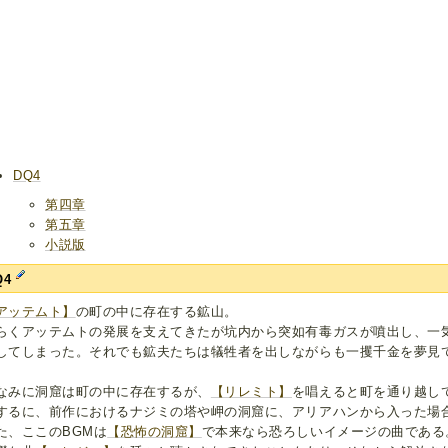
DQ4
第四章
第五章
小説版
Q4
アッテムト】
の町の中に存在する鉱山。
らくアッテムトの発展を支えてきたが坑内から突如有毒ガスが噴出し、一
してしまった。それでも鉱夫たちは犠牲者を出しながらも一攫千金を夢見
なみに洞窟は町の中に存在するが、
【リレミト】
を唱えると町を通り越し
するに、前作におけるナジミの塔や岬の洞窟に、アリアハンから入った場
た、ここのBGMは
【恐怖の洞窟】
で本来なら恐ろしいイメージの曲である