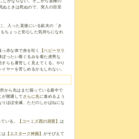
度にしかならない。そこから冒険の
せ死ぬときは死ぬので、突入の目安
に、入った直後にいる鉱夫の「き
にもちょっと安心した気持ちになれ
真っ赤な体で炎を吐く
【ベビーサラ
厚ぼったい着ぐるみを着た虎男な
色すらも暑苦しく見えてくる。やり
レイヤーを苦しめるかもしれない。
場所から先はまだ掘っている最中で
こが開通して
さらに先
に進めるよう
なりほぼ全滅、ただのしかばねにな
っている。
【コーミズ西の洞窟】
は
には
【エスターク神殿】
がそびえて