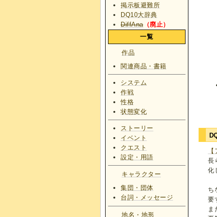
掲示板避難所
DQ10大辞典
DiffAna
（廃止）
一覧
作品
関連商品・書籍
システム
作戦
性格
状態変化
ストーリー
D
イベント
クエスト
【
設定・用語
長
化
キャラクター
集団・団体
ち
台詞・メッセージ
要
ま
地名・地形