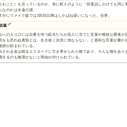
うわごと）を言っているのか、単に町人のように「何度話しかけても同じ
らなのかは永遠の謎。
すがにリメイク版では2回目以降はしかばね扱いになった。合掌。
説版
山への入り口には出番を待つ鉱夫たちが恋人に当てた言葉や稚拙な裸体が
死をも恐れぬ勇気とは、生き抜く決意に他ならない」と真剣な言葉が書か
形跡が刻まれている。
出される金は眠るエスタークに引き寄せられた物であり、そんな物をあり
廃するのも無理がないと理由が付けられている。