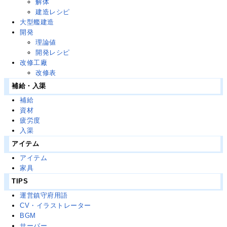
解体
建造レシピ
大型艦建造
開発
理論値
開発レシピ
改修工廠
改修表
補給・入渠
補給
資材
疲労度
入渠
アイテム
アイテム
家具
TIPS
運営鎮守府用語
CV・イラストレーター
BGM
サーバー