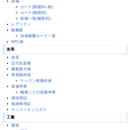
装備
カード(図鑑No.順)
カード(種類別)
装備一覧(種類別)
レアリティ
敵艦船
深海棲艦カード一覧
NPC娘
改装
改造
近代化改修
艦船最大値
簡易最終値
ケッコン後最終値
装備考察
艦種ごとの装備考察
補強増設
格納庫増設
ケッコンカッコカリ
工廠
建造