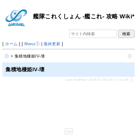
艦隊これくしょん -艦これ- 攻略 Wiki*
[
ホーム
] [
Menu
|
最終更新
]
> 集積地棲姫IV-壊
集積地棲姫IV-壊
Last-modified: 2026-07-26 (日) 17:31:46