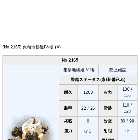
(No.2165) 集積地棲姫IV-壊 (A)
No.2165
集積地棲姫IV-壊
陸上施設
艦船ステータス(素/装備込み)
130 /
耐久
1200
火力
136
110 /
装甲
22 / 26
雷装
128
搭載
0
対空
80 / 99
速力
なし
射程
中