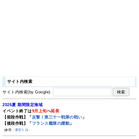
サイト内検索
サイト内検索(by Google):
2026夏 期間限定海域
イベント終了は
9月上旬
へ
延長
【前段作戦】「
反撃！第三十一戦隊の戦い
」
【後段作戦】「
フランス艦隊の躍動
」
(参照：
運営𝕏
2
)