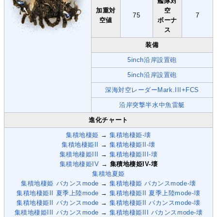
艦隊対
加重対
空
75
7
空値
ボーナ
ス
装備
5inch沿岸設置砲
5inch沿岸設置砲
深海対空レーダーMark.III+FCS
沿岸突撃半水中魚雷艇
進化チャート
集積地棲姫
→
集積地棲姫-壊
集積地棲姫II
→
集積地棲姫II-壊
集積地棲姫III
→
集積地棲姫III-壊
集積地棲姫IV
→
集積地棲姫IV-壊
集積地夏姫
集積地棲姫 バカンスmode
→
集積地棲姫 バカンスmode-壊
集積地棲姫II 夏季上陸mode
→
集積地棲姫II 夏季上陸mode-壊
集積地棲姫II バカンスmode
→
集積地棲姫II バカンスmode-壊
集積地棲姫III バカンスmode
→
集積地棲姫III バカンスmode-壊