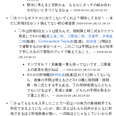
順当に考えると五桁かぁ、ももちにタッチの組み合わ
せがないときつくなるなぁ --
2026-02-04 (水) 10:22:22
次イベもボスマスに出てこないでくれよ？期待してるぜ！ -- 未
だに対地3点セット揃えてない初心者提督
2026-03-04 (水) 21:18:15
今は対地3点セットは使わんぞ。陸戦隊と特二式を1つづつ
用意して4スロ艦(
最上改二特
、
三隈改二特
、
日進甲
、
夕張改
二特
(低速)、
Commandant Teste改
(低速)、
由良改二
(増設))
で連撃するのが多分ベター。この二つは手間はかかるが恒常
で手に入るので普段のプレイで備えておこう。 --
2026-03-04
(水) 23:34:21
マジですか？！対象艦一隻も持ってないです…三隈最
上の改装を急がねば… --
2026-03-05 (木) 07:24:26
4スロの対地艦(
神州丸改
(低速)忘れてた)持ってないな
ら、改修の手間は増えるけど3スロ艦に陸戦隊・陸戦
隊・特二式とする手もある。丁の3000程度ならどちら
でもいけるはず。育成と改修、どちらの手間を取るか
で選ぶと良い。 --
2026-03-05 (木) 20:25:03
さぁてももちを入手したことで一応はバカ体力の集積相手でも
対応できるようになったが。逆に言えばももち以外がまともに対
地できるほど対地装備が無い。一式砲ほどじゃなくていいから対