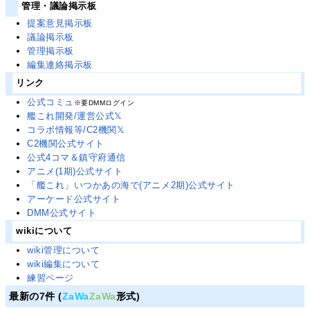
管理・議論掲示板
提案意見掲示板
議論掲示板
管理掲示板
編集連絡掲示板
リンク
公式コミュ
※要DMMログイン
艦これ開発/運営公式𝕏
コラボ情報等/C2機関𝕏
C2機関公式サイト
公式4コマ＆鎮守府通信
アニメ(1期)公式サイト
「艦これ」いつかあの海で(アニメ2期)公式サイト
アーケード公式サイト
DMM公式サイト
wikiについて
wiki管理について
wiki編集について
練習ページ
最新の7件 (
ZaWa
ZaWa
形式)