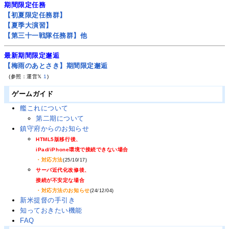
期間限定任務
【初夏限定任務群】
【夏季大演習】
【第三十一戦隊任務群】他
最新期間限定邂逅
【梅雨のあとさき】期間限定邂逅
(参照：運営𝕏
1
)
ゲームガイド
艦これについて
第二期について
鎮守府からのお知らせ
HTML5版移行後、
iPad/iPhone環境で接続できない場合
・対応方法
(25/10/17)
サーバ近代化改修後、
接続が不安定な場合
・対応方法のお知らせ
(24/12/04)
新米提督の手引き
知っておきたい機能
FAQ