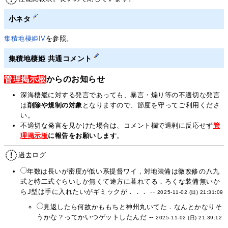
小ネタ
集積地棲姫IV
を参照。
集積地棲姫 共通コメント
管理掲示板
からのお知らせ
深海棲艦に対する発言であっても、暴言・煽り等の不適切な発言
は
削除や規制の対象
となりますので、節度を守ってご利用くださ
い。
不適切な発言を見かけた場合は、コメント欄で過剰に反応せず
管
理掲示板
に報告をお願いします
。
過去ログ
年数は長いが密度が低い系提督ワイ，対地装備は微改修の八九
式と特二式ぐらいしか無くて途方に暮れてる．ろくな装備無いか
らJ型は手に入れたいがギミックが．．． --
2025-11-02 (日) 21:31:09
見返したら何故かももちと神州丸いてた．なんとかなりそ
うかな？ってかいつゲットしたんだ --
2025-11-02 (日) 21:39:12