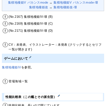
集積地棲姫V バカンスmode
→
集積地棲姫V バカンスmode-壊
集積地棲姫改
→
集積地棲姫改-壊
(No.2167) 集積地棲姫IV-壊 (B)
(No.2169) 集積地棲姫IV-壊 (C)
(No.2171) 集積地棲姫IV-壊 (D)
CV：未発表、イラストレーター：未発表 (クリックするとセリフ
一覧が開きます)
ゲームにおいて
集積地棲姫IV
を参照。
登場海域一覧
性能比較表（この艦とその派生型）
性能比較表。長いので閉じています。