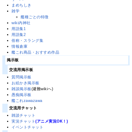
まめちしき
雑学
艦種ごとの特徴
wiki内神社
用語集1
用語集2
俗称・スラング集
情報倉庫
艦これ商品・おすすめ作品
掲示板
交流用掲示板
質問掲示板
お絵かき掲示板
雑談掲示板
(避難wikiへ)
愚痴掲示板
艦これzawazawa
交流用チャット
雑談チャット
実況チャット
(アニメ実況OK！)
イベントチャット