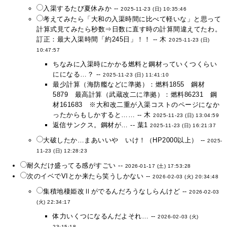
入渠するたび夏休みか --
2025-11-23 (日) 10:35:46
考えてみたら「大和の入渠時間に比べて軽いな」と思って
計算式見てみたら秒数⇒日数に直す時の計算間違えてたわ。
訂正：最大入渠時間「約245日」！！ -- 木
2025-11-23 (日)
10:47:57
ちなみに入渠時にかかる燃料と鋼材っていくつくらい
にになる…？ --
2025-11-23 (日) 11:41:10
最少計算（海防艦などに準拠）：燃料1855 鋼材
5879 最高計算（武蔵改二に準拠）：燃料86231 鋼
材161683 ※大和改二重が入渠コストのページになか
ったからもしかすると…… -- 木
2025-11-23 (日) 13:04:59
返信サンクス。鋼材が… -- 葉1
2025-11-23 (日) 16:21:37
大破したか…まあいいや いけ！（HP2000以上） --
2025-
11-23 (日) 12:28:23
耐久だけ盛ってる感がすごい --
2026-01-17 (土) 17:53:28
次のイベでVIとか来たら笑うしかない --
2026-02-03 (火) 20:34:48
集積地棲姫改Ⅱがでるんだろうなしらんけど --
2026-02-03
(火) 22:34:17
体力いくつになるんだよそれ… --
2026-02-03 (火)
23:15:18