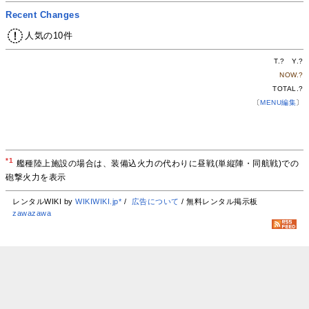
Recent Changes
人気の10件
T.
?
Y.
?
NOW.
?
TOTAL.
?
〔
MENU編集
〕
*1
艦種陸上施設の場合は、装備込火力の代わりに昼戦(単縦陣・同航戦)での
砲撃火力を表示
レンタルWIKI by
WIKIWIKI.jp*
/
広告について
/ 無料レンタル掲示板
zawazawa