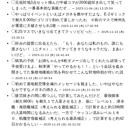
元祖対地3点セット積んだ中破コマが2000超叩き出して笑って
しまった 一番基本的な装備だぞ… --
2025-11-04 (火) 12:25:50
やっぱりイベントといえばメガネを燃やすだよな。E-2ギミック
で耐久8,000がゴリゴリ削れて楽しかったわ ※前のマスで神州丸
が重巡に大破させられ1敗 --
2025-11-06 (木) 17:42:58
E2Sマスでいきなり出てきてクッソビビった… --
2025-11-13 (木)
15:33:21
好みの提督に出会えたら、「もう、あなたは私のもの。誰にも
渡さない！（ニチャ）」ってヤッてきそうなキャラだな。まあい
いけど。 --
2025-11-13 (木) 16:41:44
病気の子供「お姉ちゃんが4桁ダメージ出してくれたら頑張って
手術受けるよ」秋津洲「やってやるかも！！」という会話を盗み
聞きしてた集積地棲姫が気を利かせてこんな対地特効が付いた説
--
2025-11-13 (木) 17:40:54
初めて基地航空隊全滅のメッセージを観ました。いやはやなか
なかですなメガネの姉さん --
2025-11-13 (木) 21:22:50
疲労抜きの間に暇つぶしで計算してみたんだけど、最強個体
（耐久9800）を耐久１で入渠させるとき、仮に「レベル１、潜水
艦・海防艦補正（考えられる最低補正）」で計算すると約13時間
の入渠時間になるみたいだ。一方で「ケッコン済みレベル１８
０、戦艦空母級補正（考えられる最高補正）」で計算すると約42
日かかるらしい --
2025-11-23 (日) 10:31:52