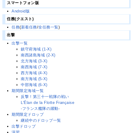
スマートフォン版
Android版
任務(クエスト)
任務
(
新着任務
/
全任務一覧
)
出撃
出撃一覧
鎮守府海域 (1-X)
南西諸島海域 (2-X)
北方海域 (3-X)
南西海域 (7-X)
西方海域 (4-X)
南方海域 (5-X)
中部海域 (6-X)
期間限定海域一覧
反撃！第三十一戦隊の戦い
L'Élan de la Flotte Française
-フランス艦隊の躍動-
期間限定ドロップ
継続中のドロップ一覧
出撃ドロップ
演習