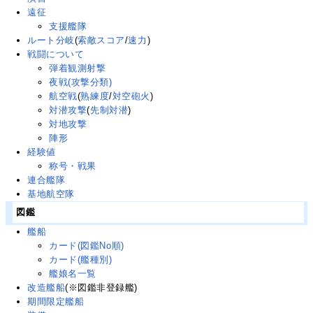
遠征
支援艦隊
ルート分岐
(
索敵スコア
/
速力
)
戦闘について
弾着観測射撃
夜戦(攻撃分類)
航空戦
(
熟練度
/
対空砲火
)
対潜攻撃
(
先制対潜
)
対地攻撃
陣形
経験値
称号・戦果
連合艦隊
基地航空隊
図鑑
艦船
カード(図鑑No順)
カード(艦種別)
艦娘名一覧
改造艦船
(※図鑑非登録艦)
期間限定艦船