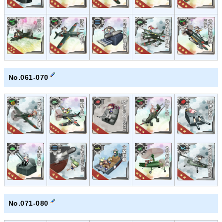
No.061-070
No.071-080