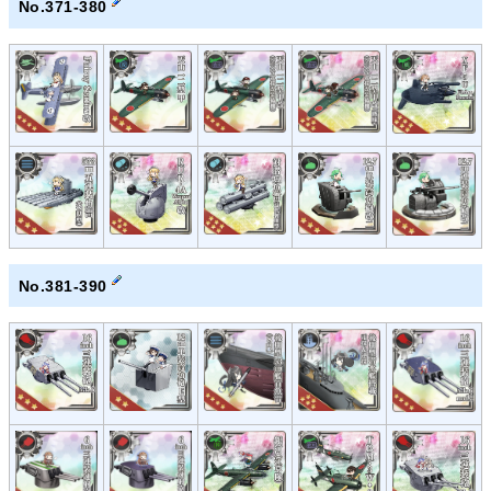
No.371-380
No.381-390