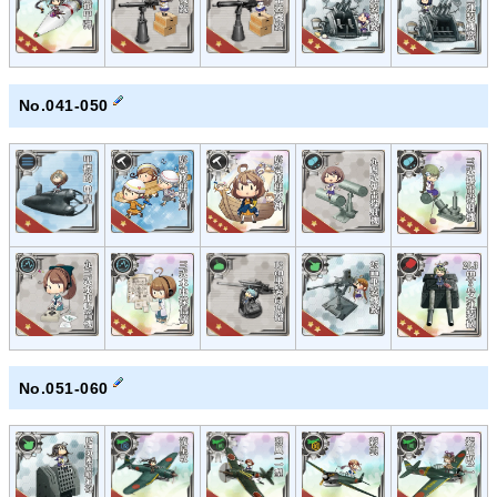
No.041-050
No.051-060