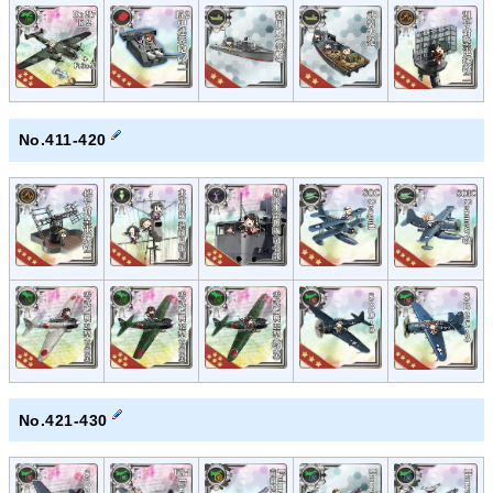
No.411-420
No.421-430