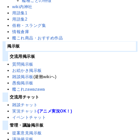
艦種ごとの特徴
wiki内神社
用語集1
用語集2
俗称・スラング集
情報倉庫
艦これ商品・おすすめ作品
掲示板
交流用掲示板
質問掲示板
お絵かき掲示板
雑談掲示板
(避難wikiへ)
愚痴掲示板
艦これzawazawa
交流用チャット
雑談チャット
実況チャット
(アニメ実況OK！)
イベントチャット
管理・議論掲示板
提案意見掲示板
議論掲示板