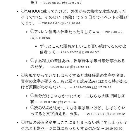
第？ --
2019-06-01 (土) 10:52:13
YAHOOに載ってたけど、外国からの執拗な攻撃があった
そうですね。そのせい（お陰）で２２日までイベントが延び
てます。 --
2019-01-16 (水) 01:28:04
ア○レン信者の仕業だったりしてｗｗ --
2019-01-29
(火) 01:10:56
ずっとこんな頭おかしいこと言い続けてるのかよ
信者って --
2020-12-27 (日) 00:04:57
まあ程度の差はあれ、攻撃自体は毎日毎分毎秒ある
のだが。 --
2019-03-10 (日) 14:56:14
火狐でやっていてしばらくすると遠征帰還の文字や名簿、
資材の文字が消える…あと延々と読み込みにはまる時がある
けど原因がわからない…。 --
2019-02-09 (土) 17:29:11
自分だけじゃなかったのか こちらも火狐で同じ症
状 --
2019-07-02 (火) 21:10:49
読み込みがおかしくなる事は無いけど、しばらくや
ってると文字消える。火狐。 --
2019-07-07 (日) 08:16:12
昨日の装備名変更はここにまとまらない感じでしょうか？
それとも別ページに既にあったりするのかな --
2019-03-09