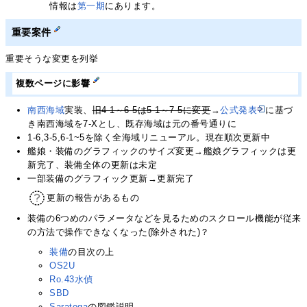
情報は
第一期
にあります。
重要案件
重要そうな変更を列挙
複数ページに影響
南西海域
実装、
旧4-1～6-5は5-1～7-5に変更
→
公式発表
に基づ
き南西海域を7-Xとし、既存海域は元の番号通りに
1-6,3-5,6-1~5を除く全海域リニューアル。現在順次更新中
艦娘・装備のグラフィックのサイズ変更→艦娘グラフィックは更
新完了、装備全体の更新は未定
一部装備のグラフィック更新→更新完了
更新の報告があるもの
装備の6つめのパラメータなどを見るためのスクロール機能が従来
の方法で操作できなくなった(除外された)？
装備
の目次の上
OS2U
Ro.43水偵
SBD
Saratoga
の図鑑説明