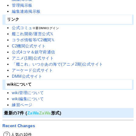
管理掲示板
編集連絡掲示板
リンク
公式コミュ
※要DMMログイン
艦これ開発/運営公式𝕏
コラボ情報等/C2機関𝕏
C2機関公式サイト
公式4コマ＆鎮守府通信
アニメ(1期)公式サイト
「艦これ」いつかあの海で(アニメ2期)公式サイト
アーケード公式サイト
DMM公式サイト
wikiについて
wiki管理について
wiki編集について
練習ページ
最新の7件 (
ZaWa
ZaWa
形式)
Recent Changes
人気の10件