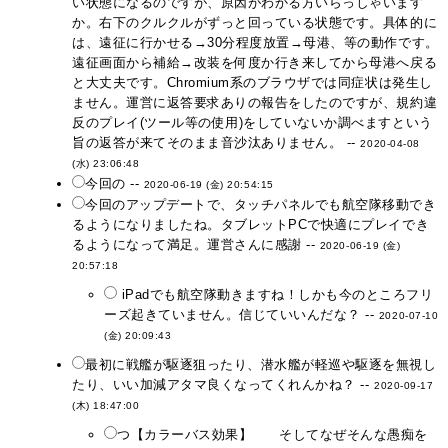
い状態になるのですが、原因がわかる方いらっしゃいます
か。右下のクルクルがずっと回っている状態です。具体的に
は、遠征に行かせる→30分程度放置→母港、等の動作です。
遠征画面から補給→改装を何度か行き来してから母港へ戻る
と大丈夫です。Chromium系のブラウザでは同症状は発生し
ません。運営に返答要求ありの報告をしたのですが、規約違
反のプレイ(ツール等の使用)をしていないか調べますという
旨の返答が来てそのまま音沙汰ありません。 --
2020-04-08
(水) 23:06:48
今回の --
2020-06-19 (金) 20:54:15
今回のアップデートで、タッチパネルでも航空隊移動でき
るようになりましたね。タブレットPCで快適にプレイでき
るようになって満足。運営さんに感謝 --
2020-06-19 (金)
20:57:18
iPadでも航空隊動きますね！しかも今のところフリ
ーズ起きていません。信じていいんだな？ --
2020-07-10
(金) 20:09:43
最初に戦艦が駆逐狙ったり、潜水艦が軽巡や駆逐を無視し
たり、いい加減アタマ良くなってくれんかね？ --
2020-09-17
(木) 18:47:00
つ【カラーバス効果】 そしてなぜそんな愚痴を