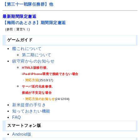
【第三十一戦隊任務群】他
最新期間限定邂逅
【梅雨のあとさき】期間限定邂逅
(参照：運営𝕏
1
)
ゲームガイド
艦これについて
第二期について
鎮守府からのお知らせ
HTML5版移行後、
iPad/iPhone環境で接続できない場合
・対応方法
(25/10/17)
サーバ近代化改修後、
接続が不安定な場合
・対応方法のお知らせ
(24/12/04)
新米提督の手引き
知っておきたい機能
FAQ
スマートフォン版
Android版