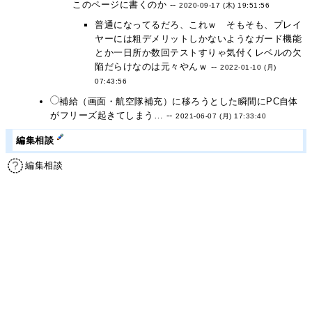
このページに書くのか --
2020-09-17 (木) 19:51:56
普通になってるだろ、これｗ そもそも、プレイ
ヤーには粗デメリットしかないようなガード機能
とか一日所か数回テストすりゃ気付くレベルの欠
陥だらけなのは元々やんｗ --
2022-01-10 (月)
07:43:56
補給（画面・航空隊補充）に移ろうとした瞬間にPC自体
がフリーズ起きてしまう… --
2021-06-07 (月) 17:33:40
編集相談
編集相談