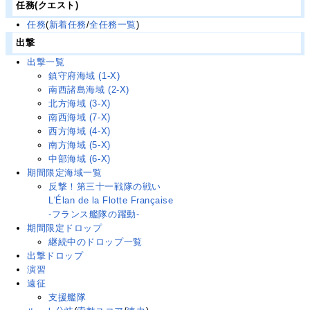
任務(クエスト)
任務
(
新着任務
/
全任務一覧
)
出撃
出撃一覧
鎮守府海域 (1-X)
南西諸島海域 (2-X)
北方海域 (3-X)
南西海域 (7-X)
西方海域 (4-X)
南方海域 (5-X)
中部海域 (6-X)
期間限定海域一覧
反撃！第三十一戦隊の戦い
L'Élan de la Flotte Française
-フランス艦隊の躍動-
期間限定ドロップ
継続中のドロップ一覧
出撃ドロップ
演習
遠征
支援艦隊