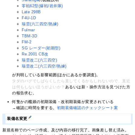
零戦62型(爆戦/岩井隊)
Late 298B
F4U-1D
瑞雲(六三四空/熟練)
Fulmar
TBM-3D
FM-2
SG レーダー(初期型)
Re.2001 CB改
瑞雲改二(六三四空)
瑞雲改二(六三四空/熟練)
が判明している影響範囲(ほかにあるか要調査)。
タダのバグでしばらくしたら直してくるかもしれないので、直近
は何もしないほうがよいか？
あるいは新・操作方法を見つけた方
の報告求む。
何隻かの艦娘の初期装備・改初期装備が変更されている
→確認に時間を要する。
初期装備確認のチェックシート案
装備名変更
新規名称でのページ作成、及び内容の移行完了。画像差し替え済み。