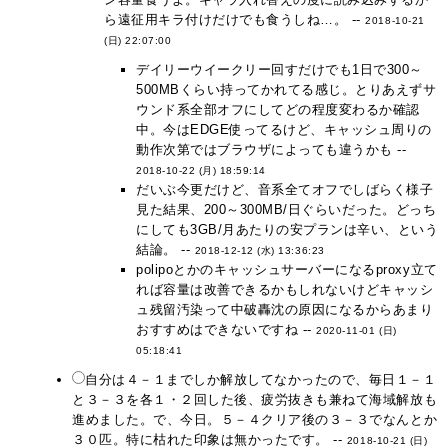
ら遠征用キラ付けだけでも食うしね…。 --
2018-10-21
(日) 22:07:00
デイリーウイークリー回すだけでも1日で300～
500MBくらい持ってかれてる感じ。とりあえずサ
ウンド系全部オフにしてどの程度変わるか確認
中。今はEDGE使ってるけど、キャッシュ周りの
動作次第ではブラウザによっても違うかも --
2018-10-22 (月) 18:59:14
だいぶ今更だけど、音系全てオフでしばらく様子
見た結果、200～300MB/日ぐらいだった。どっち
にしても3GB/月あたりの安プランは辛い、という
結論。 --
2018-12-12 (水) 13:36:23
polipoとかのキャッシュサーバーになるproxy立て
れば容量は改善できるかもしれないけどキャッシ
ュ残留汚染って中破轟沈の原因になるからあまり
おすすめはできないですね --
2020-11-01 (日)
05:18:41
自分は４－１までしか解放してなかったので、毎日１－１
と３－３を各１・２回した後、疲労抜きも兼ねて海域解放も
進めました。で、今日。５－４クリア後の３－３でなんとか
３０匹。特に枯れた印象は無かったです。 --
2018-10-21 (日)