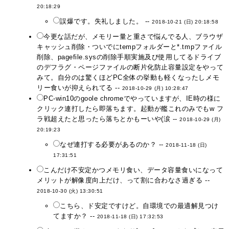
20:18:29
誤爆です。失礼しました。 --
2018-10-21 (日) 20:18:58
今更な話だが、メモリー量と重さで悩んでる人、ブラウザ
キャッシュ削除・ついでにtempフォルダーと*.tmpファイル
削除、pagefile.sysの削除手順実施及び使用してるドライブ
のデフラグ・ページファイルの断片化防止容量設定をやって
みて。自分のは驚くほどPC全体の挙動も軽くなったしメモ
リー食いが抑えられてる --
2018-10-29 (月) 10:28:47
PC-win10のgoole chromeでやっていますが、IE時の様に
クリック連打したら即落ちます。起動が艦これのみでもw フ
ラ戦超えたと思ったら落ちとかもーいや(涙 --
2018-10-29 (月)
20:19:23
なぜ連打する必要があるのか？ --
2018-11-18 (日)
17:31:51
こんだけ不安定かつメモリ食い、データ容量食いになって
メリットが解像度向上だけ、って割に合わなさ過ぎる --
2018-10-30 (火) 13:30:51
こちら、ド安定ですけど。自環境での最適解見つけ
てますか？ --
2018-11-18 (日) 17:32:53