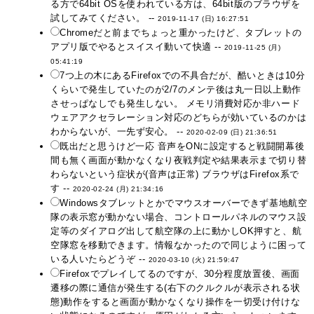
る方で64bit OSを使われている方は、64bit版のブラウザを
試してみてください。 --
2019-11-17 (日) 16:27:51
Chromeだと前までちょっと重かったけど、タブレットの
アプリ版でやるとスイスイ動いて快適 --
2019-11-25 (月)
05:41:19
7つ上の木にあるFirefoxでの不具合だが、酷いときは10分
くらいで発生していたのが2/7のメンテ後は丸一日以上動作
させっぱなしでも発生しない。 メモリ消費対応か非ハード
ウェアアクセラレーション対応のどちらが効いているのかは
わからないが、一先ず安心。 --
2020-02-09 (日) 21:36:51
既出だと思うけど一応 音声をONに設定すると戦闘開幕後
間も無く画面が動かなくなり夜戦判定や結果表示まで切り替
わらないという症状が(音声は正常) ブラウザはFirefox系で
す --
2020-02-24 (月) 21:34:16
Windowsタブレットとかでマウスオーバーできず基地航空
隊の表示窓が動かない場合、コントロールパネルのマウス設
定等のダイアログ出して航空隊の上に動かしOK押すと、航
空隊窓を移動できます。情報なかったので同じように困って
いる人いたらどうぞ --
2020-03-10 (火) 21:59:47
Firefoxでプレイしてるのですが、30分程度放置後、画面
遷移の際に通信が発生する(右下のクルクルが表示される状
態)動作をすると画面が動かなくなり操作を一切受け付けな