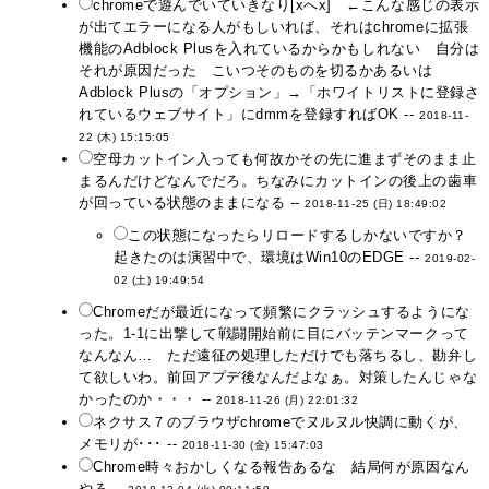
chromeで遊んでいていきなり[xへx] ←こんな感じの表示
が出てエラーになる人がもしいれば、それはchromeに拡張
機能のAdblock Plusを入れているからかもしれない 自分は
それが原因だった こいつそのものを切るかあるいは
Adblock Plusの「オプション」→「ホワイトリストに登録さ
れているウェブサイト」にdmmを登録すればOK --
2018-11-
22 (木) 15:15:05
空母カットイン入っても何故かその先に進まずそのまま止
まるんだけどなんでだろ。ちなみにカットインの後上の歯車
が回っている状態のままになる --
2018-11-25 (日) 18:49:02
この状態になったらリロードするしかないですか？
起きたのは演習中で、環境はWin10のEDGE --
2019-02-
02 (土) 19:49:54
Chromeだが最近になって頻繁にクラッシュするようにな
った。1-1に出撃して戦闘開始前に目にバッテンマークって
なんなん… ただ遠征の処理しただけでも落ちるし、勘弁し
て欲しいわ。前回アプデ後なんだよなぁ。対策したんじゃな
かったのか・・・ --
2018-11-26 (月) 22:01:32
ネクサス７のブラウザchromeでヌルヌル快調に動くが、
メモリが･･･ --
2018-11-30 (金) 15:47:03
Chrome時々おかしくなる報告あるな 結局何が原因なん
やろ --