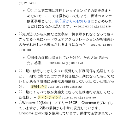
(土) 21:54:30
ここは第二期に移行したタイミングでの変更点まと
めなので、ここでは扱わないでしょう。普通のメンテ
修正事項として、
鎮守府からのお知らせ
にまとめられ
るだけになるかと思います。 --
2019-03-09 (土) 22:28:54
先月辺りから火狐だと文字が一切表示されなくなって色々
弄ってるうちにハードウェアアクセラレーションが相性悪い
のかそれ外したら表示されるようになった --
2019-07-12 (金)
06:00:08
同様の症状に悩まれていたけど、その方法で治っ
た。感謝。 --
2019-07-14 (日) 09:51:41
二期に移行してから久々に復帰して任務関係を処理してる
と、一期では出てたはずの単発任務が二期になったら出てな
いとかある？攻略に必要な海域解放しないと出ない仕様だっ
け。 --
復帰した
?
2019-08-03 (土) 02:46:22
一期にくらべて敵が鬼強力になって任務遂行が厳しくなっ
た仕様。 --
ティンティン
?
2019-11-06 (水) 16:48:50
Windows10(64bit)、メモリー16GB、Choromeでプレイし
ていますが、2期の最初から非常に安定しています。
Choromeは64bit版を使用しています。動作で苦労されてい