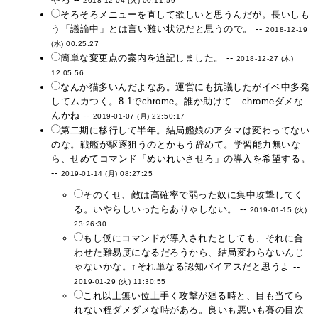
2018-12-04 (火) 00:11:59
そろそろメニューを直して欲しいと思うんだが。長いしも
う「議論中」とは言い難い状況だと思うので。 --
2018-12-19
(水) 00:25:27
簡単な変更点の案内を追記しました。 --
2018-12-27 (木)
12:05:56
なんか猫多いんだよなあ。運営にも抗議したがイベ中多発
してムカつく。8.1でchrome。誰か助けて...chromeダメな
んかね --
2019-01-07 (月) 22:50:17
第二期に移行して半年。結局艦娘のアタマは変わってない
のな。戦艦が駆逐狙うのとかもう辞めて。学習能力無いな
ら、せめてコマンド「めいれいさせろ」の導入を希望する。
--
2019-01-14 (月) 08:27:25
そのくせ、敵は高確率で弱った奴に集中攻撃してく
る。いやらしいったらありゃしない。 --
2019-01-15 (火)
23:26:30
もし仮にコマンドが導入されたとしても、それに合
わせた難易度になるだろうから、結局変わらないんじ
ゃないかな。↑それ単なる認知バイアスだと思うよ --
2019-01-29 (火) 11:30:55
これ以上無い位上手く攻撃が廻る時と、目も当てら
れない程ダメダメな時がある。良いも悪いも賽の目次