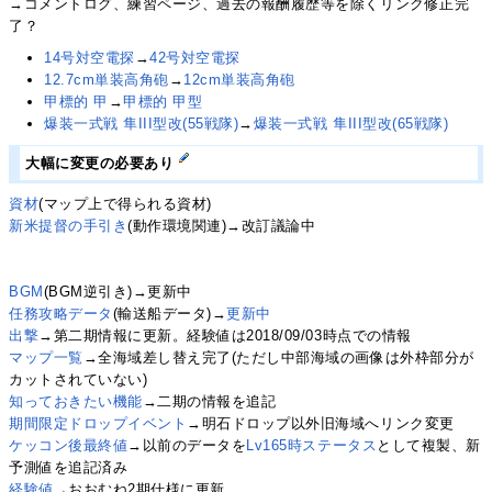
→コメントログ、練習ページ、過去の報酬履歴等を除くリンク修正完
了？
14号対空電探
→
42号対空電探
12.7cm単装高角砲
→
12cm単装高角砲
甲標的 甲
→
甲標的 甲型
爆装一式戦 隼III型改(55戦隊)
→
爆装一式戦 隼III型改(65戦隊)
大幅に変更の必要あり
資材
(マップ上で得られる資材)
新米提督の手引き
(動作環境関連)→改訂議論中
BGM
(BGM逆引き)→更新中
任務攻略データ
(輸送船データ)→
更新中
出撃
→第二期情報に更新。経験値は2018/09/03時点での情報
マップ一覧
→全海域差し替え完了(ただし中部海域の画像は外枠部分が
カットされていない)
知っておきたい機能
→二期の情報を追記
期間限定ドロップイベント
→明石ドロップ以外旧海域へリンク変更
ケッコン後最終値
→以前のデータを
Lv165時ステータス
として複製、新
予測値を追記済み
経験値
→おおむね2期仕様に更新