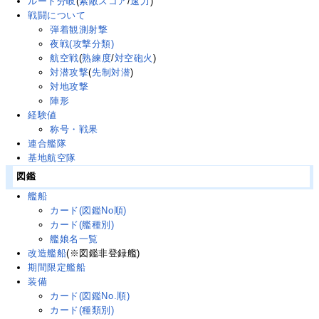
ルート分岐
(
索敵スコア
/
速力
)
戦闘について
弾着観測射撃
夜戦(攻撃分類)
航空戦
(
熟練度
/
対空砲火
)
対潜攻撃
(
先制対潜
)
対地攻撃
陣形
経験値
称号・戦果
連合艦隊
基地航空隊
図鑑
艦船
カード(図鑑No順)
カード(艦種別)
艦娘名一覧
改造艦船
(※図鑑非登録艦)
期間限定艦船
装備
カード(図鑑No.順)
カード(種類別)