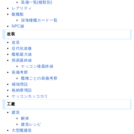
装備一覧(種類別)
レアリティ
敵艦船
深海棲艦カード一覧
NPC娘
改装
改造
近代化改修
艦船最大値
簡易最終値
ケッコン後最終値
装備考察
艦種ごとの装備考察
補強増設
格納庫増設
ケッコンカッコカリ
工廠
建造
解体
建造レシピ
大型艦建造