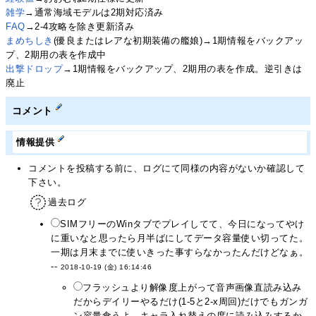
雑学
→通常海域モデルは2期対応済み
FAQ
→2-4攻略を除き更新済み
まめちしき
(優良またはレアな初期装備の艦娘)→1期情報をバックアッ
プ、2期用の表を作成中
出撃ドロップ
→1期情報をバックアップ、2期用の表を作成。逆引きは
廃止
コメント
情報提供
コメントを投稿する前に、ログにて同様の内容がないか確認して
下さい。
過去ログ
SIMフリーのWinタブでプレイしてて、今日になってやけ
に重いなと思ったら月半ばにしてデータ容量使い切ってた。
一期は月末までに使いきった事すらなかったんだけどなぁ。
--
2018-10-19 (金) 16:14:46
フラッシュより解像度上がって音声画像直読み込み
だからデイリーやるだけ(1-5と2-x周回)だけでもガンガ
ン容量食うよ。キャラ入れ替えの度に読み込みするか