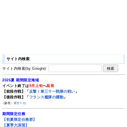
サイト内検索
サイト内検索(by Google):
2026夏 期間限定海域
イベント終了は
9月上旬
へ
延長
【前段作戦】「
反撃！第三十一戦隊の戦い
」
【後段作戦】「
フランス艦隊の躍動
」
(参照：
運営𝕏
2
)
期間限定任務
【初夏限定任務群】
【夏季大演習】