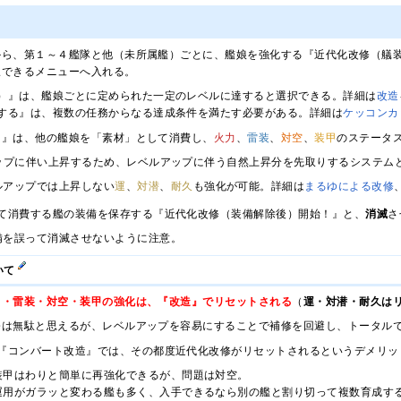
から、第１～４艦隊と他（未所属艦）ごとに、艦娘を強化する『近代化改修（艤
択できるメニューへ入れる。
）』は、艦娘ごとに定められた一定のレベルに達すると選択できる。詳細は
改造
する』は、複数の任務からなる達成条件を満たす必要がある。詳細は
ケッコンカ
）』は、他の艦娘を「素材」として消費し、
火力
、
雷装
、
対空
、
装甲
のステータ
ップに伴い上昇するため、レベルアップに伴う自然上昇分を先取りするシステム
ルアップでは上昇しない
運
、
対潜
、
耐久
も強化が可能。詳細は
まるゆによる改修
て消費する艦の装備を保存する『近代化改修（装備解除後）開始！』と、
消滅
さ
備を誤って消滅させないように注意。
いて
力・雷装・対空・装甲の強化は、『改造』でリセットされる
（
運・対潜・耐久は
修は無駄と思えるが、レベルアップを容易にすることで補修を回避し、トータル
『コンバート改造』では、その都度近代化改修がリセットされるというデメリッ
装甲はわりと簡単に再強化できるが、問題は対空。
運用がガラッと変わる艦も多く、入手できるなら別の艦と割り切って複数育成す