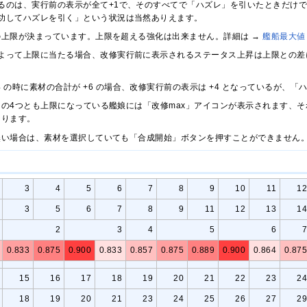
るのは、実行前の表示が全て+1で、そのすべてで「ハズレ」を引いたときだけ
功してハズレを引く」という状況は当然ありえます。
の上限が決まっています。上限を超える強化は出来ません。詳細は →
艦船最大値
よって上限に当たる場合、改修実行前に表示されるステータス上昇は上限との差
4 の時に素材の合計が +6 の場合、改修実行前の表示は +4 となっているが、「ハ
の4つとも上限になっている艦娘には「改修max」アイコンが表示されます、
なります。
無い場合は、素材を選択していても「合成開始」ボタンを押すことができません
3
4
5
6
7
8
9
10
11
12
3
5
6
7
8
9
11
12
13
14
2
3
4
5
6
7
0.833
0.875
0.900
0.833
0.857
0.875
0.889
0.900
0.864
0.875
15
16
17
18
19
20
21
22
23
24
18
19
20
21
23
24
25
26
27
29