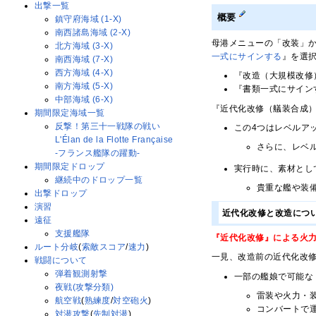
出撃一覧
概要
鎮守府海域 (1-X)
南西諸島海域 (2-X)
母港メニューの「改装」
北方海域 (3-X)
一式にサインする
』を選
南西海域 (7-X)
西方海域 (4-X)
『改造（大規模改修
南方海域 (5-X)
『書類一式にサイン
中部海域 (6-X)
『近代化改修（艤装合成
期間限定海域一覧
反撃！第三十一戦隊の戦い
この4つはレベルア
L'Élan de la Flotte Française
さらに、レベ
-フランス艦隊の躍動-
期間限定ドロップ
実行時に、素材とし
継続中のドロップ一覧
貴重な艦や装
出撃ドロップ
演習
近代化改修と改造につ
遠征
支援艦隊
『近代化改修』による火
ルート分岐
(
索敵スコア
/
速力
)
一見、改造前の近代化改
戦闘について
弾着観測射撃
一部の艦娘で可能な
夜戦(攻撃分類)
雷装や火力・
航空戦
(
熟練度
/
対空砲火
)
コンバートで
対潜攻撃
(
先制対潜
)