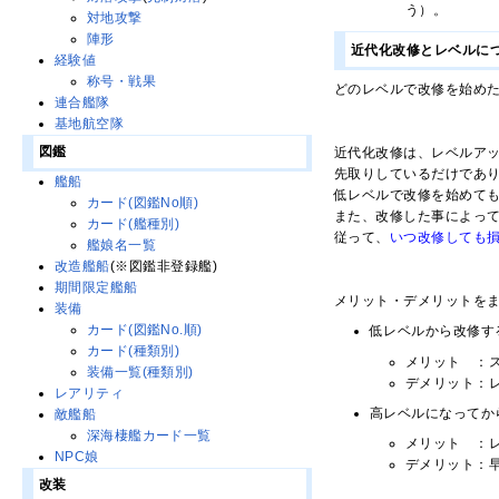
う）。
対地攻撃
陣形
近代化改修とレベルに
経験値
称号・戦果
どのレベルで改修を始め
連合艦隊
基地航空隊
図鑑
近代化改修は、レベルア
先取りしているだけであ
艦船
低レベルで改修を始めても
カード(図鑑No順)
また、改修した事によっ
カード(艦種別)
従って、
いつ改修しても
艦娘名一覧
改造艦船
(※図鑑非登録艦)
期間限定艦船
メリット・デメリットを
装備
カード(図鑑No.順)
低レベルから改修す
カード(種類別)
メリット ：
装備一覧(種類別)
デメリット：
レアリティ
高レベルになってか
敵艦船
深海棲艦カード一覧
メリット ：
NPC娘
デメリット：
改装