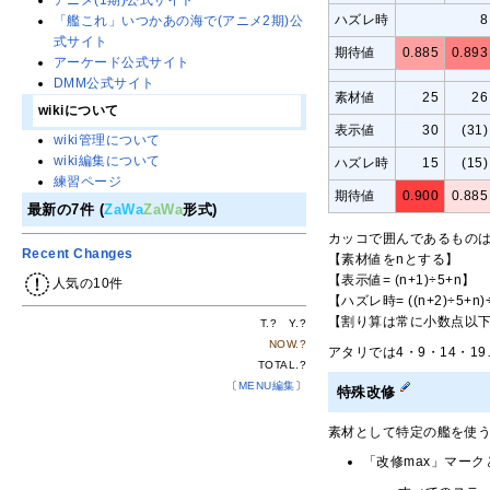
アニメ(1期)公式サイト
ハズレ時
8
「艦これ」いつかあの海で(アニメ2期)公
式サイト
期待値
0.885
0.893
アーケード公式サイト
DMM公式サイト
素材値
25
26
wikiについて
表示値
30
(31)
wiki管理について
wiki編集について
ハズレ時
15
(15)
練習ページ
期待値
0.900
0.885
最新の7件 (
ZaWa
ZaWa
形式)
カッコで囲んであるもの
Recent Changes
【素材値をnとする】
【表示値= (n+1)÷5+n】
人気の10件
【ハズレ時= ((n+2)÷5+n)
【割り算は常に小数点以
T.
?
Y.
?
NOW.
?
アタリでは4・9・14・
TOTAL.
?
〔
MENU編集
〕
特殊改修
素材として特定の艦を使う
「改修max」マー