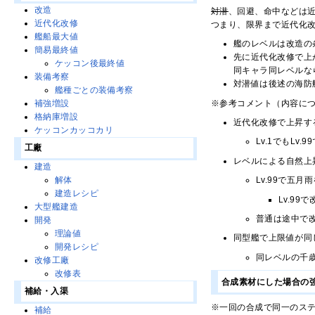
改造
対潜
、回避、命中などは
近代化改修
つまり、限界まで近代化
艦船最大値
艦のレベルは改造の
簡易最終値
先に近代化改修で上
ケッコン後最終値
同キャラ同レベルな
装備考察
対潜値は後述の海防
艦種ごとの装備考察
※参考コメント（内容に
補強増設
格納庫増設
近代化改修で上昇す
ケッコンカッコカリ
Lv.1でもLv
工廠
レベルによる自然上
建造
Lv.99で五
解体
建造レシピ
Lv.9
大型艦建造
普通は途中で
開発
理論値
同型艦で上限値が同
開発レシピ
同レベルの千
改修工廠
改修表
合成素材にした場合の
補給・入渠
※一回の合成で同一のス
補給