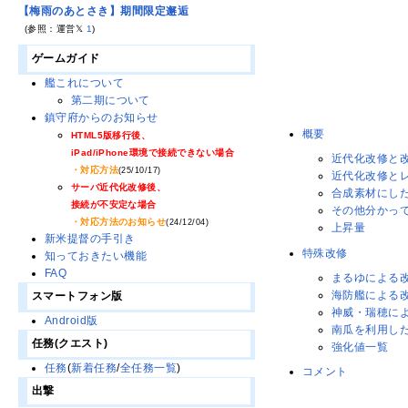
【梅雨のあとさき】期間限定邂逅
(参照：運営𝕏
1
)
ゲームガイド
艦これについて
第二期について
鎮守府からのお知らせ
概要
HTML5版移行後、
iPad/iPhone環境で接続できない場合
近代化改修と
・対応方法
(25/10/17)
近代化改修と
サーバ近代化改修後、
合成素材にし
接続が不安定な場合
その他分かっ
・対応方法のお知らせ
(24/12/04)
上昇量
新米提督の手引き
特殊改修
知っておきたい機能
FAQ
まるゆによる
海防艦による
スマートフォン版
神威・瑞穂に
Android版
南瓜を利用した
任務(クエスト)
強化値一覧
任務
(
新着任務
/
全任務一覧
)
コメント
出撃