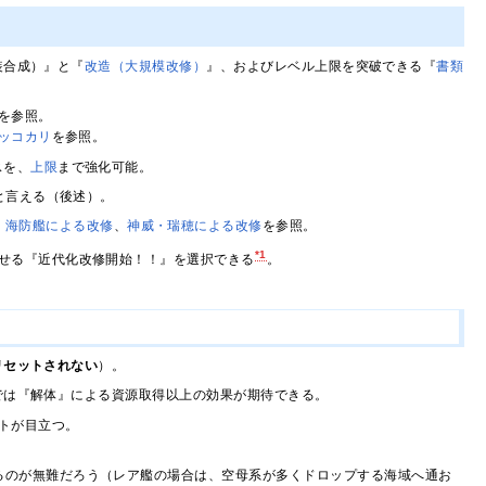
装合成）』と『
改造（大規模改修）
』、およびレベル上限を突破できる『
書類
を参照。
ッコカリ
を参照。
スを、
上限
まで強化可能。
と言える（後述）。
、
海防艦による改修
、
神威・瑞穂による改修
を参照。
*1
せる『近代化改修開始！！』を選択できる
。
リセットされない
）。
では『解体』による資源取得以上の効果が期待できる。
トが目立つ。
るのが無難だろう（レア艦の場合は、空母系が多くドロップする海域へ通お