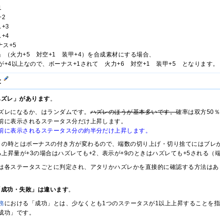
1
+2
+3
+4
ナス+5
火力+5 対空+1 装甲+4）を合成素材にする場合、
上なので、ボーナス+1されて 火力+6 対空+1 装甲+5 となります。
と
ハズレ」があります
。
ズレになるか、はランダムです。
ハズレのほうが基本多いです。
確率は双方50
前に表示されるステータス分だけ上昇します。
前に表示されるステータス分の約半分だけ上昇します。
リの時とはボーナスの付き方が変わるので、端数の切り上げ・切り捨てにはブレ
上昇量が+3の場合はハズレても+2、表示が+9のときはハズレても+5される
は各ステータスごとに判定され、アタリかハズレかを直接的に確認する方法はあ
「成功・失敗」は違います
。
務
における「成功」とは、少なくとも1つのステータスが1以上上昇することを
成功」です。