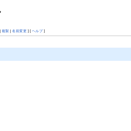
*
|
複製
|
名前変更
] [
ヘルプ
]