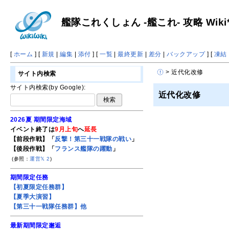
艦隊これくしょん -艦これ- 攻略 Wiki
[
ホーム
] [
新規
|
編集
|
添付
] [
一覧
|
最終更新
|
差分
|
バックアップ
] [
凍結
> 近代化改修
サイト内検索
サイト内検索(by Google):
近代化改修
2026夏 期間限定海域
イベント終了は
9月上旬
へ
延長
【前段作戦】「
反撃！第三十一戦隊の戦い
」
【後段作戦】「
フランス艦隊の躍動
」
(参照：
運営𝕏
2
)
期間限定任務
【初夏限定任務群】
【夏季大演習】
【第三十一戦隊任務群】他
最新期間限定邂逅