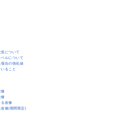
改造について
レベルについて
た場合の強化値
ていること
改修
改修
よる改修
改修(期間限定)