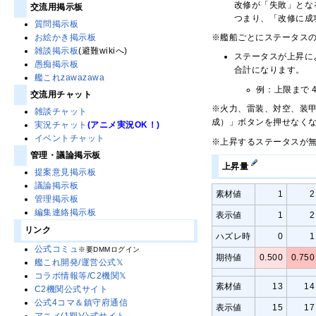
改修が「失敗」とな
交流用掲示板
つまり、「改修に成
質問掲示板
※艦船ごとにステータス
お絵かき掲示板
雑談掲示板
(避難wikiへ)
ステータスが上昇に
愚痴掲示板
合計になります。
艦これzawazawa
例：上限まで 
交流用チャット
※火力、雷装、対空、装甲
雑談チャット
成）」ボタンを押せなく
実況チャット
(アニメ実況OK！)
イベントチャット
※上昇するステータスが
管理・議論掲示板
上昇量
提案意見掲示板
議論掲示板
素材値
1
2
管理掲示板
編集連絡掲示板
表示値
1
2
リンク
ハズレ時
0
1
公式コミュ
※要DMMログイン
期待値
0.500
0.750
艦これ開発/運営公式𝕏
コラボ情報等/C2機関𝕏
素材値
13
14
C2機関公式サイト
公式4コマ＆鎮守府通信
表示値
15
17