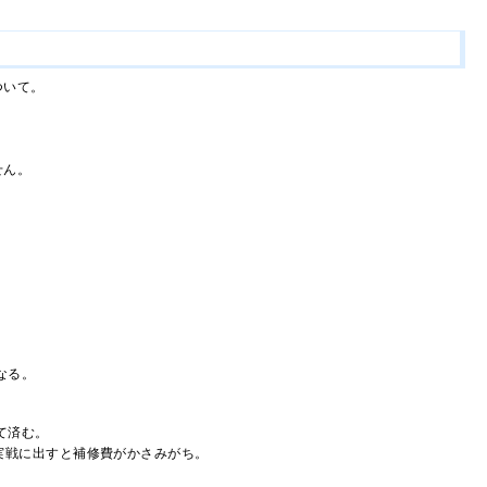
ついて。
せん。
。
なる。
て済む。
実戦に出すと補修費がかさみがち。