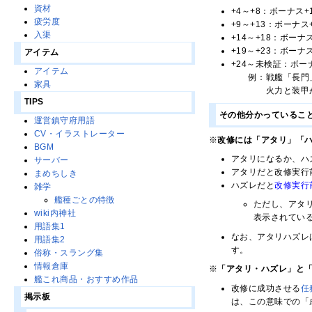
資材
+4～+8：ボーナス+
疲労度
+9～+13：ボーナス
入渠
+14～+18：ボーナス
+19～+23：ボーナス
アイテム
+24～未検証：ボー
アイテム
例：戦艦「長門」（
家具
火力と装甲が+4以
TIPS
その他分かっているこ
運営鎮守府用語
CV・イラストレーター
※
改修には「アタリ」「
BGM
アタリになるか、ハ
サーバー
アタリだと改修実行
まめちしき
ハズレだと
改修実行
雑学
艦種ごとの特徴
ただし、アタ
wiki内神社
表示されている
用語集1
なお、アタリハズレ
用語集2
す。
俗称・スラング集
情報倉庫
※
「アタリ・ハズレ」と
艦これ商品・おすすめ作品
改修に成功させる
任
掲示板
は、この意味での「