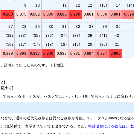
9
10
11
12
(12)
(13)
14
(14)
0.900
0.875
0.882
0.889
0.895
0.900
0.881
0.886
0.891
0.896
27
28
29
30
31
32
33
34
35
(32)
(33)
(35)
(36)
(37)
(38)
(39)
(41)
(42)
(16)
(17)
(17)
(18)
(18)
(19)
(20)
(20)
(21)
0.889
0.893
0.897
0.900
0.887
0.891
0.894
0.897
0.900
は、計算して出したものです。（未検証）
÷2】
下切捨て】
19…でもらえるボーナスが、ハズレでは3・8・13・18…でもらえるように変
などで、通常の近代化改修とは異なる改修が可能。ステータスがmaxになる値
クとは無関係で、表示されていても改修できる。また、
特殊改修による強化は、改