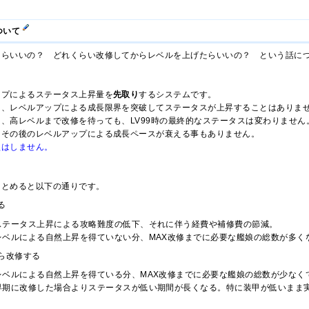
ついて
たらいいの？ どれくらい改修してからレベルを上げたらいいの？ という話に
ップによるステータス上昇量を
先取り
するシステムです。
り、レベルアップによる成長限界を突破してステータスが上昇することはありま
、高レベルまで改修を待っても、LV99時の最終的なステータスは変わりません
てその後のレベルアップによる成長ペースが衰える事もありません。
損はしません。
まとめると以下の通りです。
る
ステータス上昇による攻略難度の低下、それに伴う経費や補修費の節減。
レベルによる自然上昇を得ていない分、MAX改修までに必要な艦娘の総数が多く
ら改修する
レベルによる自然上昇を得ている分、MAX改修までに必要な艦娘の総数が少なく
早期に改修した場合よりステータスが低い期間が長くなる。特に装甲が低いまま