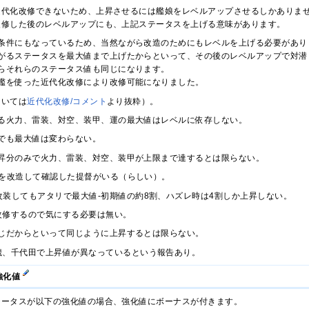
近代化改修できないため、上昇させるには艦娘をレベルアップさせるしかありま
改修した後のレベルアップにも、上記ステータスを上げる意味があります。
条件にもなっているため、当然ながら改造のためにもレベルを上げる必要があり
がるステータスを最大値まで上げたからといって、その後のレベルアップで対潜
らそれらのステータス値も同じになります。
艦を使った近代化改修により改修可能になりました。
ついては
近代化改修/コメント
より抜粋）。
る火力、雷装、対空、装甲、運の最大値はレベルに依存しない。
.99でも最大値は変わらない。
昇分のみで火力、雷装、対空、装甲が上限まで達するとは限らない。
月雨を改造して確認した提督がいる（らしい）。
9で改装してもアタリで最大値-初期値の約8割、ハズレ時は4割しか上昇しない。
改修するので気にする必要は無い。
じだからといって同じように上昇するとは限らない。
歳、千代田で上昇値が異なっているという報告あり。
強化値
テータスが以下の強化値の場合、強化値にボーナスが付きます。