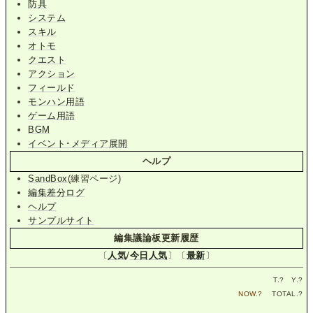
防具
システム
スキル
オトモ
クエスト
アクション
フィールド
モンハン用語
ゲーム用語
BGM
イベント･メディア展開
ヘルプ
SandBox
(練習ページ)
編集差分ログ
ヘルプ
サンプルサイト
編集議論板更新履歴
〔
人気
/
今日人気
〕〔
最新
〕
T.
?
Y.
?
NOW.
?
TOTAL.
?