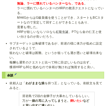
無論、ラーに慣れているハンターなら、である
。
ラーに慣れているハンターのHRPの救済クエストになってい
る。
MH4GからはG級装備を使うことができ、スタートもBCスタ
ートなので安定して回すことができることもあり、
需要も増した。
HRPが欲しいならソロなら
紅龍生誕
、PTなら金の仁王と使
い分けるのが良いだろう。
サブターゲットは角破壊であるが、前述の様に体力が低めに設定
されているようで、
狙わないと破壊は困難。というか狙っても運が悪いと破壊出来な
い。
報酬も通常のクエストと比べて特に目ぼしいものは出ず、
獲得HRPも80と低めなので余裕が無ければ無視すると良い。
余談
依頼人は「
わがままな娘
を持つ王」となっている。依頼文を見て
みると、
溶岩島で2頭の金獅子が大暴れしているらしい。
万が一
娘の耳に入ってしまうと、
飼いたい
など
と言い出すに違いない…
。