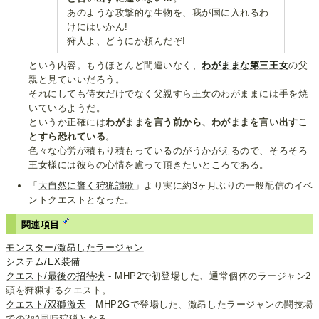
あのような攻撃的な生物を、我が国に入れるわ
けにはいかん!
狩人よ、どうにか頼んだぞ!
という内容。もうほとんど間違いなく、
わがままな第三王女
の父
親と見ていいだろう。
それにしても侍女だけでなく父親すら王女のわがままには手を焼
いているようだ。
というか正確には
わがままを言う前から、わがままを言い出すこ
とすら恐れている
。
色々な心労が積もり積もっているのがうかがえるので、そろそろ
王女様には彼らの心情を慮って頂きたいところである。
「
大自然に響く狩猟讃歌
」より実に約3ヶ月ぶりの一般配信のイベ
ントクエストとなった。
関連項目
モンスター/激昂したラージャン
システム/EX装備
クエスト/最後の招待状
- MHP2で初登場した、通常個体のラージャン2
頭を狩猟するクエスト。
クエスト/双獅激天
- MHP2Gで登場した、激昂したラージャンの闘技場
での2頭同時狩猟となる。