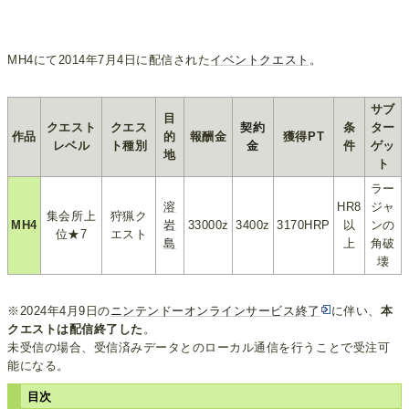
MH4にて2014年7月4日に配信された
イベントクエスト
。
サブ
目
クエスト
クエス
契約
条
ター
作品
的
報酬金
獲得PT
レベル
ト種別
金
件
ゲッ
地
ト
ラー
溶
HR8
ジャ
集会所上
狩猟ク
MH4
岩
33000z
3400z
3170HRP
以
ンの
位★7
エスト
島
上
角破
壊
※2024年4月9日の
ニンテンドーオンラインサービス終了
に伴い、
本
クエストは配信終了した
。
未受信の場合、受信済みデータとのローカル通信を行うことで受注可
能になる。
目次