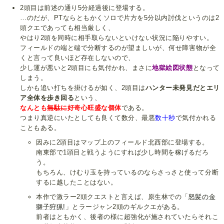
2頭目は前述の通り5分経過後に登場する。
…のだが、PTならともかくソロで片方を5分以内討伐というのは2
頭クエであっても相当厳しく、
やはり2頭を同時に相手取らないといけない状況に陥りやすい。
フィールドの端と端で分断するのが望ましいが、何せ障害物が全
くと言って良いほど存在しないので、
少し運が悪いと2頭目にも気付かれ、まさに
地獄絵図状態
となって
しまう。
しかも追い打ちを掛けるが如く、2頭目は
ハンター未発見だとエリ
ア全体を歩き回る
という、
なんとも
無駄に
好奇心旺盛な個体
である。
つまり真逆にいたとしても良くて数分、最悪
数十秒
で気付かれる
こともある。
因みに2頭目はマップ上のフィールド北西部に登場する。
南東部で1頭目と戦うようにすれば少し時間を稼げるだろ
う。
もちろん、けむり玉を持っているのならさっさと使って分断
するに越したことはない。
本作で激ラー2頭クエストと言えば、原生林での「
怒髪の金
獅子狩猟!
」とラージャン2頭のギルクエがある。
前者はともかく、後者の様に超強化が施されていたらそれこ