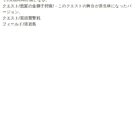
クエスト/怒髪の金獅子狩猟!
- このクエストの舞台が原生林になったバ
ージョン。
クエスト/双頭襲撃戦
フィールド/溶岩島