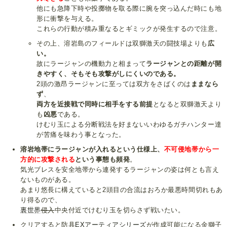
他にも急降下時や投擲物を取る際に腕を突っ込んだ時にも地
形に衝撃を与える。
これらの行動が積み重なるとギミックが発生するので注意。
その上、溶岩島のフィールドは双獅激天の闘技場よりも
広
い。
故にラージャンの機動力と相まって
ラージャンとの距離が開
きやすく、そもそも攻撃がしにくいのである。
2頭の激昂ラージャンに至っては双方をさばくのは
ままなら
ず
、
両方を近接戦で同時に相手をする前提
となると双獅激天より
も
凶悪
である。
けむり玉による分断戦法を好まないいわゆるガチハンター達
が苦痛を味わう事となった。
溶岩地帯にラージャンが入れるという仕様上、
不可侵地帯から一
方的に攻撃される
という事態も頻発
。
気光ブレスを安全地帯から連発するラージャンの姿は何とも言え
ないものがある。
あまり悠長に構えていると2頭目の合流はおろか最悪時間切れもあ
り得るので、
裏世界
侵入
中央付近でけむり玉を切らさず戦いたい。
クリアすると防具
EXアーティアシリーズ
が作成可能になる金獅子