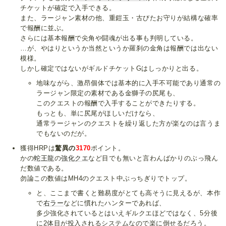
チケットが確定で入手できる。
また、ラージャン素材の他、重鎧玉・古びたお守りが結構な確率
で報酬に並ぶ。
さらには基本報酬で尖角や闘魂が出る事も判明している。
…が、やはりというか当然というか羅刹の金角は報酬では出ない
模様。
しかし確定ではないがギルドチケットGはしっかりと出る。
地味ながら、激昂個体では基本的に入手不可能であり通常の
ラージャン限定の素材である金獅子の尻尾も、
このクエストの報酬で入手することができたりする。
もっとも、単に尻尾がほしいだけなら、
通常ラージャンのクエストを繰り返した方が楽なのは言うま
でもないのだが。
獲得HRPは
驚異の
3170
ポイント。
かの
蛇王龍
の
強化クエ
など目でも無いと言わんばかりのぶっ飛ん
だ数値である。
勿論この数値はMH4のクエスト中ぶっちぎりでトップ。
と、ここまで書くと難易度がとても高そうに見えるが、本作
で
右ラー
などに慣れたハンターであれば、
多少強化されているとはいえギルクエほどではなく、5分後
に2体目が投入されるシステムなので楽に倒せるだろう。