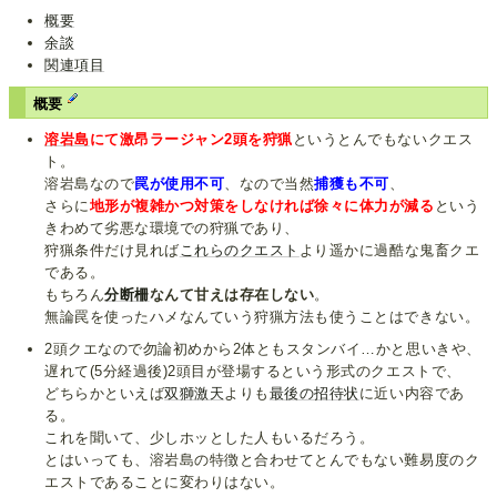
概要
余談
関連項目
概要
溶岩島
にて激昂ラージャン2頭を狩猟
というとんでもないクエス
ト。
溶岩島なので
罠が使用不可
、なので当然
捕獲も不可
、
さらに
地形が複雑かつ対策をしなければ徐々に体力が減る
という
きわめて劣悪な環境での狩猟であり、
狩猟条件だけ見れば
これらの
クエスト
より遥かに過酷な鬼畜クエ
である。
もちろん
分断柵
なんて甘えは存在しない
。
無論罠を使ったハメなんていう狩猟方法も使うことはできない。
2頭クエなので勿論初めから2体ともスタンバイ…かと思いきや、
遅れて(5分経過後)2頭目が登場するという形式のクエストで、
どちらかといえば
双獅激天
よりも
最後の招待状
に近い内容であ
る。
これを聞いて、少しホッとした人もいるだろう。
とはいっても、溶岩島の特徴と合わせてとんでもない難易度のク
エストであることに変わりはない。