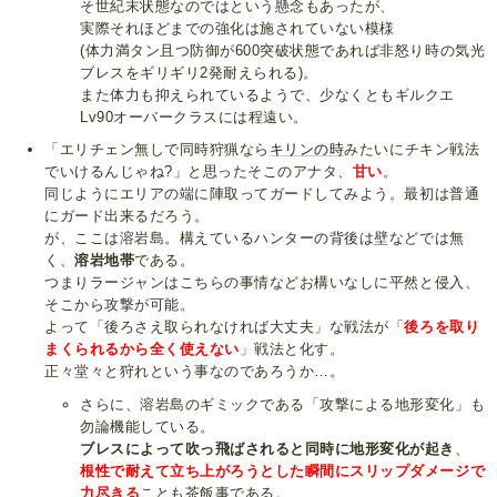
そ世紀末状態なのではという懸念もあったが、
実際それほどまでの強化は施されていない模様
(体力満タン且つ防御が600突破状態であれば非怒り時の気光
ブレスをギリギリ2発耐えられる)。
また体力も抑えられているようで、少なくともギルクエ
Lv90オーバークラスには程遠い。
「エリチェン無しで同時狩猟なら
キリンの時
みたいにチキン戦法
でいけるんじゃね?」と思ったそこのアナタ、
甘い
。
同じようにエリアの端に陣取ってガードしてみよう。最初は普通
にガード出来るだろう。
が、ここは溶岩島。構えているハンターの背後は壁などでは無
く、
溶岩地帯
である。
つまりラージャンはこちらの事情などお構いなしに平然と侵入、
そこから攻撃が可能。
よって「後ろさえ取られなければ大丈夫」な戦法が「
後ろを取り
まくられるから全く使えない
」戦法と化す。
正々堂々と狩れという事なのであろうか…。
さらに、溶岩島のギミックである「攻撃による地形変化」も
勿論機能している。
ブレスによって吹っ飛ばされると同時に地形変化が起き
、
根性で耐えて立ち上がろうとした瞬間にスリップダメージで
力尽きる
ことも茶飯事である。