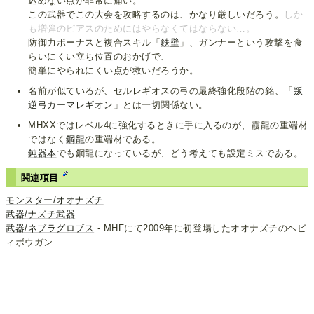
込めない点が非常に痛い。
この武器でこの大会を攻略するのは、かなり厳しいだろう。
しか
も増弾のピアスのためにはやらなくてはならない…。
防御力ボーナスと複合スキル「
鉄壁
」、ガンナーという攻撃を食
らいにくい立ち位置のおかげで、
簡単にやられにくい点が救いだろうか。
名前が似ているが、セルレギオスの弓の最終強化段階の銘、「
叛
逆弓カーマレギオン
」とは一切関係ない。
MHXXではレベル4に強化するときに手に入るのが、霞龍の重端材
ではなく
鋼龍
の重端材である。
鈍器本
でも鋼龍になっているが、どう考えても設定ミスである。
関連項目
モンスター/オオナズチ
武器/ナズチ武器
武器/ネブラグロブス
- MHFにて2009年に初登場したオオナズチのヘビ
ィボウガン