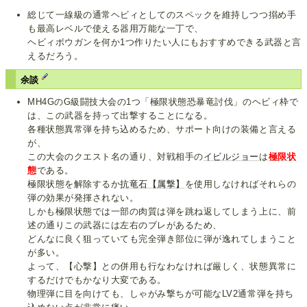
総じて一線級の通常ヘビィとしてのスペックを維持しつつ搦め手
も最高レベルで使える器用万能な一丁で、
ヘビィボウガンを何か1つ作りたい人にもおすすめできる武器と言
えるだろう。
余談
MH4GのG級闘技大会の1つ「極限状態恐暴竜討伐」のヘビィ枠で
は、この武器を持って出撃することになる。
各種状態異常弾を持ち込めるため、サポート向けの装備と言える
が、
この大会のクエスト名の通り、対戦相手の
イビルジョー
は
極限状
態
である。
極限状態を解除するか
抗竜石【属撃】
を使用しなければそれらの
弾の効果が発揮されない。
しかも極限状態では一部の肉質は弾を跳ね返してしまう上に、前
述の通りこの武器には左右のブレがあるため、
どんなに良く狙っていても完全弾き部位に弾が逸れてしまうこと
が多い。
よって、【心撃】との併用も行なわなければ厳しく、状態異常に
するだけでもかなり大変である。
物理弾に目を向けても、しゃがみ撃ちが可能なLV2通常弾を持ち