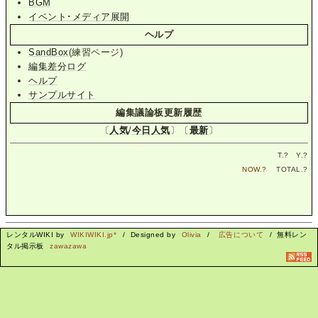
BGM
イベント･メディア展開
ヘルプ
SandBox
(練習ページ)
編集差分ログ
ヘルプ
サンプルサイト
編集議論板更新履歴
〔
人気
/
今日人気
〕〔
最新
〕
T.
?
Y.
?
NOW.
?
TOTAL.
?
レンタルWIKI by
WIKIWIKI.jp*
/ Designed by
Olivia
/
広告について
/ 無料レン
タル掲示板
zawazawa