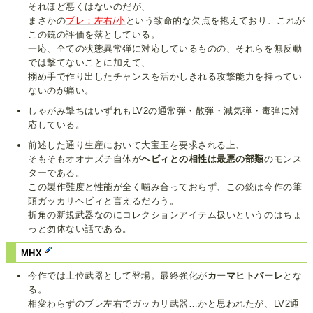
それほど悪くはないのだが、
まさかの
ブレ：左右/小
という致命的な欠点を抱えており、これが
この銃の評価を落としている。
一応、全ての状態異常弾に対応しているものの、それらを無反動
では撃てないことに加えて、
搦め手で作り出したチャンスを活かしきれる攻撃能力を持ってい
ないのが痛い。
しゃがみ撃ちはいずれもLV2の通常弾・散弾・減気弾・毒弾に対
応している。
前述した通り生産において大宝玉を要求される上、
そもそもオオナズチ自体が
ヘビィとの相性は最悪の部類
のモンス
ターである。
この製作難度と性能が全く噛み合っておらず、この銃は今作の筆
頭ガッカリヘビィと言えるだろう。
折角の新規武器なのにコレクションアイテム扱いというのはちょ
っと勿体ない話である。
MHX
今作では上位武器として登場。最終強化が
カーマヒトバーレ
とな
る。
相変わらずのブレ左右でガッカリ武器…かと思われたが、LV2通