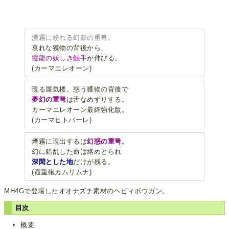
濃霧に紛れる幻影の重弩。
哀れな獲物の背後から、
霞龍の妖しき触手
が伸びる。
(カーマエレオーン)
現る蜃気楼。惑う獲物の背後で
夢幻の重弩
は舌なめずりする。
カーマエレオーン最終強化版。
(カーマヒトバーレ)
煙霧に現出するは
幻惑の重弩
。
幻に錯乱した命は絡めとられ
深閑とした地
だけが残る。
(霞重砲カムリムナ)
MH4Gで登場した
オオナズチ
素材のヘビィボウガン。
目次
概要