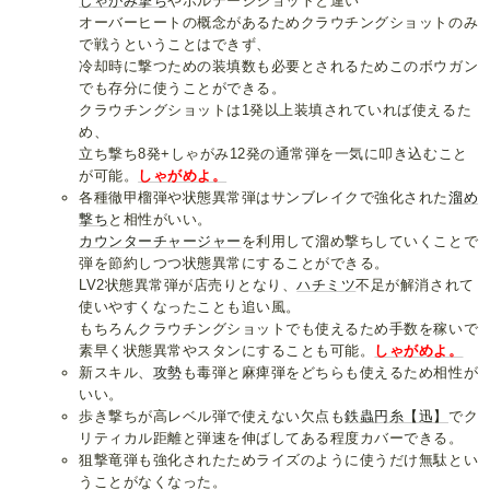
しゃがみ撃ち
やボルテージショットと違い
オーバーヒートの概念があるためクラウチングショットのみ
で戦うということはできず、
冷却時に撃つための装填数も必要とされるためこのボウガン
でも存分に使うことができる。
クラウチングショットは1発以上装填されていれば使えるた
め、
立ち撃ち8発+しゃがみ12発の通常弾を一気に叩き込むこと
が可能。
しゃがめよ。
各種徹甲榴弾や状態異常弾はサンブレイクで強化された
溜め
撃ち
と相性がいい。
カウンターチャージャー
を利用して溜め撃ちしていくことで
弾を節約しつつ状態異常にすることができる。
LV2状態異常弾が店売りとなり、
ハチミツ
不足が解消されて
使いやすくなったことも追い風。
もちろんクラウチングショットでも使えるため手数を稼いで
素早く状態異常やスタンにすることも可能。
しゃがめよ。
新スキル、
攻勢
も毒弾と麻痺弾をどちらも使えるため相性が
いい。
歩き撃ちが高レベル弾で使えない欠点も
鉄蟲円糸【迅】
でク
リティカル距離と弾速を伸ばしてある程度カバーできる。
狙撃竜弾も強化されたためライズのように使うだけ無駄とい
うことがなくなった。