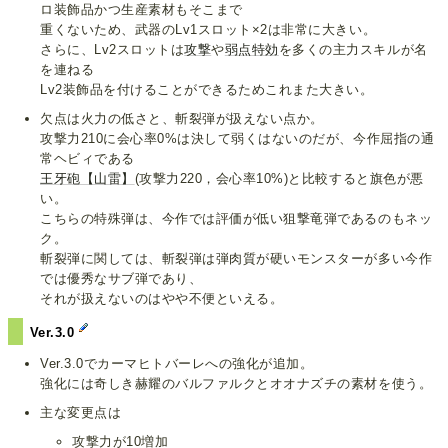
ロ装飾品かつ生産素材もそこまで
重くないため、武器のLv1スロット×2は非常に大きい。
さらに、Lv2スロットは
攻撃
や
弱点特効
を多くの主力スキルが名
を連ねる
Lv2装飾品を付けることができるためこれまた大きい。
欠点は火力の低さと、斬裂弾が扱えない点か。
攻撃力210に会心率0%は決して弱くはないのだが、今作屈指の通
常ヘビィである
王牙砲【山雷】
(攻撃力220，会心率10%)と比較すると旗色が悪
い。
こちらの特殊弾は、今作では評価が低い狙撃竜弾であるのもネッ
ク。
斬裂弾に関しては、斬裂弾は弾肉質が硬いモンスターが多い今作
では優秀なサブ弾であり、
それが扱えないのはやや不便といえる。
Ver.3.0
Ver.3.0でカーマヒトバーレへの強化が追加。
強化には奇しき赫耀のバルファルクとオオナズチの素材を使う。
主な変更点は
攻撃力が10増加