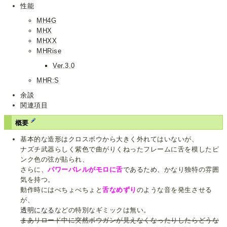
性能
MH4G
MHX
MHXX
MHRise
Ver.3.0
MHR:S
余談
関連項目
概要
基本的な造形はクロスボウから大きく外れてはいないが、
ナズチ武器らしく紫色で曲がりくねったフレームに舌を模したピ
ンク色の弦が貼られ、
さらに、
パワーバレルがモロに舌
であるため、かなり独特の雰囲
気を持つ。
動作時にはべちょべちょと
舌なめずり
のような音を発生させる
が、
透明になる
などの特別なギミックは無い。
まあリロード中に突然ボウガンが見えなくなったりしたらどうな