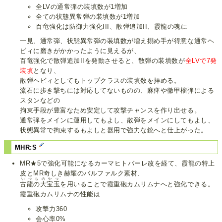
全LVの通常弾の装填数が1増加
全ての状態異常弾の装填数が1増加
百竜強化は防御力強化III、散弾追加II、霞龍の魂に
一見、通常弾、状態異常弾の装填数が増え搦め手が得意な通常ヘ
ビィに磨きがかかったように見えるが、
百竜強化で散弾追加IIを発動させると、散弾の装填数が
全LVで7発
装填
となり、
散弾ヘビィとしてもトップクラスの装填数を拝める。
流石に歩き撃ちには対応してないものの、麻痺や徹甲榴弾による
スタンなどの
拘束手段が豊富なため安定して攻撃チャンスを作り出せる。
通常弾をメインに運用してもよし、散弾をメインにしてもよし、
状態異常で拘束するもよしと器用で強力な銃へと仕上がった。
MHR:S
MR★5で強化可能になるカーマヒトバーレ改を経て、霞龍の特上
皮とMR奇しき赫耀のバルファルク素材、
いつものやつ
古龍の大宝玉
を用いることで霞重砲カムリムナへと強化できる。
霞重砲カムリムナの性能は
攻撃力360
会心率0%