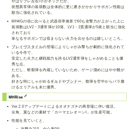
やはりブレ左右/小がネックだが、
状態異常弾の装填数は全体的に更に磨きがかかりサポガン性能は
順当に強化されている。
MH4Gの頃に比べると武器倍率換算で60も攻撃力が上がった上に
装填数はLV2・3通常弾が10発、LV1・2貫通弾が5発と順当に強化
されており
単なるサポガンでは収まらない火力を出せるのは嬉しいところ。
ブレイヴスタイル
の登場によりしゃがみ撃ちが劇的に強化されて
いる今作で、
安定した火力と継戦能力を誇るLV2通常弾をしゃがめることも優
秀な点。
ただし、斬裂弾を内蔵していないため、ゲージ溜めにはやや難が
ある。
好きな時にしゃがめる
ギルド
や
ブシドー
、散弾を空中からバラ撒
けるエリアルも未だ優秀。
MHRise
Ver.2.0アップデートによるオオナズチの再登場に伴い復活。
尖角、翼などの素材で「カーマエレオーンI」が生産可能。
性能を見ていくと、
攻撃力210、会心率0%