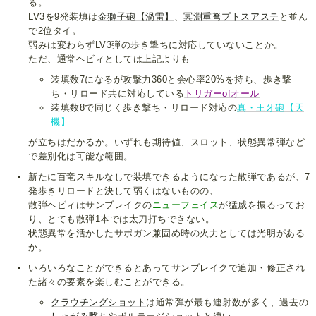
る。
LV3を9発装填は
金獅子砲【渦雷】
、
冥淵重弩プトスアステ
と並ん
で2位タイ。
弱みは変わらずLV3弾の歩き撃ちに対応していないことか。
ただ、通常ヘビィとしては上記よりも
装填数7になるが攻撃力360と会心率20%を持ち、歩き撃
ち・リロード共に対応している
トリガーofオール
装填数8で同じく歩き撃ち・リロード対応の
真・王牙砲【天
機】
が立ちはだかるか。いずれも期待値、スロット、状態異常弾など
で差別化は可能な範囲。
新たに百竜スキルなしで装填できるようになった散弾であるが、7
発歩きリロードと決して弱くはないものの、
散弾ヘビィはサンブレイクの
ニューフェイス
が猛威を振るってお
り、とても散弾1本では太刀打ちできない。
状態異常を活かしたサポガン兼固め時の火力としては光明がある
か。
いろいろなことができるとあってサンブレイクで追加・修正され
た諸々の要素を楽しむことができる。
クラウチングショット
は通常弾が最も連射数が多く、過去の