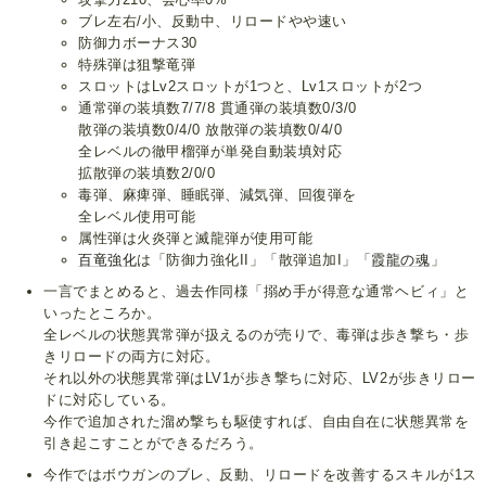
ブレ左右/小、反動中、リロードやや速い
防御力ボーナス30
特殊弾は狙撃竜弾
スロットはLv2スロットが1つと、Lv1スロットが2つ
通常弾の装填数7/7/8 貫通弾の装填数0/3/0
散弾の装填数0/4/0 放散弾の装填数0/4/0
全レベルの徹甲榴弾が単発自動装填対応
拡散弾の装填数2/0/0
毒弾、麻痺弾、睡眠弾、減気弾、回復弾を
全レベル使用可能
属性弾は火炎弾と滅龍弾が使用可能
百竜強化
は「防御力強化II」「散弾追加I」「
霞龍の魂
」
一言でまとめると、過去作同様「搦め手が得意な通常ヘビィ」と
いったところか。
全レベルの状態異常弾が扱えるのが売りで、毒弾は歩き撃ち・歩
きリロードの両方に対応。
それ以外の状態異常弾はLV1が歩き撃ちに対応、LV2が歩きリロー
ドに対応している。
今作で追加された溜め撃ちも駆使すれば、自由自在に状態異常を
引き起こすことができるだろう。
今作ではボウガンのブレ、反動、リロードを改善するスキルが1ス