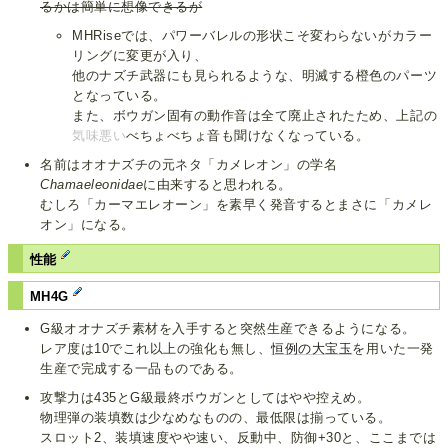
るかは簡単に想像できるが
MHRiseでは、パワーバレルの形状こそ変わらないがカラー
リングに変更が入り、
他のナズチ武器にも見られるような、明滅する橙色のパーツ
となっている。
また、ボウガン固有の動作音は全て廃止されたため、上記の
気味悪い
べちょべちょ音も聞けなくなっている。
名前はオオナズチの元ネタ「カメレオン」の学名
Chamaeleonidae
に由来すると思われる。
むしろ「カーマエレオーン」を素早く発音するとまさに「カメレ
オン」になる。
性能
MH4G
G級オオナズチ素材を入手すると突然生産できるようになる。
レア度は10でこれ以上の強化も無し、
恒例の大宝玉
を用いた一発
生産で完成する一品ものである。
攻撃力は435とG級最終ボウガンとしてはやや控えめ。
物理弾の装填数は少なめなものの、最低限は揃っている。
スロット2、装填速度やや速い、反動中、防御+30と、ここまでは