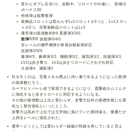
変わらずブレ左右/小、反動中、リロードやや速い、 防御力
ボーナス30
特殊弾は狙撃竜弾
装飾品スロットは変わらずLv2スロットが1つと、Lv1スロッ
トが2つ。百竜装飾品スロットはLv3
通常弾の装填数8/8/9 貫通弾3/3/0
散弾7/7/7
放散弾0/4/0
全レベルの徹甲榴弾が単発自動装填対応
拡散弾2/0/0
毒弾4/3、麻痺弾3/2、睡眠弾3/2、減気弾3/2、回復弾3/3、
LV1は歩き撃ち、LV2は歩きリロードにそれぞれ対応
火炎弾4、滅龍弾2
目を引くのは、百竜スキル廃止に伴い素で出るようになった散弾
の装填数だろう。
カーマヒトバーレ改で装填できるようになり、霞重砲カムリムナ
に強化すると歩きリロードに対応するようになる。
その他の装填数は上位と変わらず、攻撃力以外の基礎性能にも変
化なく順当強化といったところ。
攻撃力は高めで上位では王牙砲に負けていた期待値も、微量だが
上回るレベルに強化された。
通常ヘビィとしては変わらず一線級の性能を有していると言え