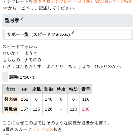
テンプレートを
単体考察テンプレページ（新）/改訂案/パーツ#eff
ort
からコピペし、記述してください。
型考察
サポート型（スピードフォルム)
スピードフォルム
せいかく：ようき
もちもの：ナモのみ
わざ：はたきおとす よこどり ちょうはつ ひかりのかべ
調整について
能力
HP
攻撃
防御
特攻
特防
素早
努力値
252
0
140
0
0
116
実数値
157
115
128
-
110
236
ここになぜこの型ではそのような調整が必要かを書く。
S最速スカーフ
ランドロス
抜き