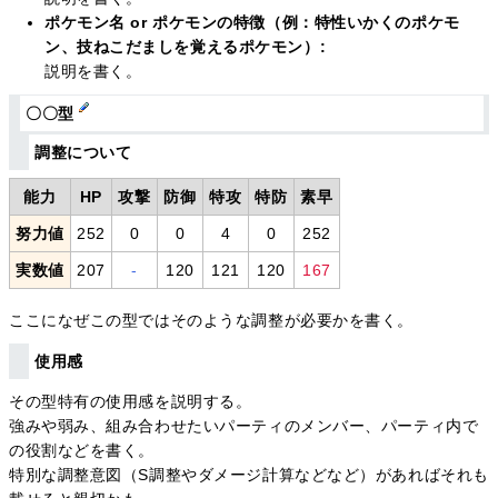
ポケモン名 or ポケモンの特徴（例：特性いかくのポケモ
ン、技ねこだましを覚えるポケモン）:
説明を書く。
〇〇型
調整について
能力
HP
攻撃
防御
特攻
特防
素早
努力値
252
0
0
4
0
252
実数値
207
-
120
121
120
167
ここになぜこの型ではそのような調整が必要かを書く。
使用感
その型特有の使用感を説明する。
強みや弱み、組み合わせたいパーティのメンバー、パーティ内で
の役割などを書く。
特別な調整意図（S調整やダメージ計算などなど）があればそれも