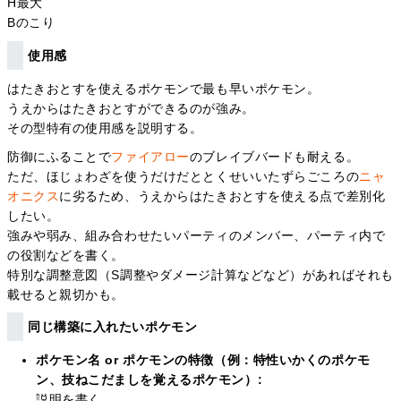
H最大
Bのこり
使用感
はたきおとすを使えるポケモンで最も早いポケモン。
うえからはたきおとすができるのが強み。
その型特有の使用感を説明する。
防御にふることで
ファイアロー
のブレイブバードも耐える。
ただ、ほじょわざを使うだけだととくせいいたずらごころの
ニャ
オニクス
に劣るため、うえからはたきおとすを使える点で差別化
したい。
強みや弱み、組み合わせたいパーティのメンバー、パーティ内で
の役割などを書く。
特別な調整意図（S調整やダメージ計算などなど）があればそれも
載せると親切かも。
同じ構築に入れたいポケモン
ポケモン名 or ポケモンの特徴（例：特性いかくのポケモ
ン、技ねこだましを覚えるポケモン）:
説明を書く。