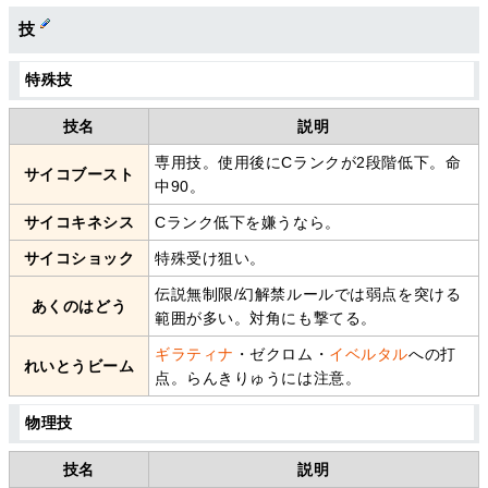
技
特殊技
技名
説明
専用技。使用後にCランクが2段階低下。命
サイコブースト
中90。
サイコキネシス
Cランク低下を嫌うなら。
サイコショック
特殊受け狙い。
伝説無制限/幻解禁ルールでは弱点を突ける
あくのはどう
範囲が多い。対角にも撃てる。
ギラティナ
・ゼクロム・
イベルタル
への打
れいとうビーム
点。らんきりゅうには注意。
物理技
技名
説明