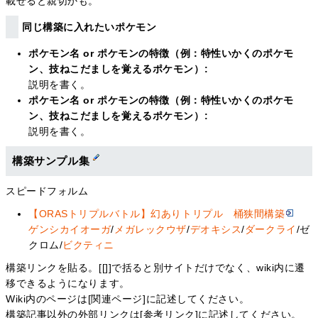
載せると親切かも。
同じ構築に入れたいポケモン
ポケモン名 or ポケモンの特徴（例：特性いかくのポケモ
ン、技ねこだましを覚えるポケモン）:
説明を書く。
ポケモン名 or ポケモンの特徴（例：特性いかくのポケモ
ン、技ねこだましを覚えるポケモン）:
説明を書く。
構築サンプル集
スピードフォルム
【ORASトリプルバトル】幻ありトリプル 桶狭間構築
ゲンシカイオーガ
/
メガレックウザ
/
デオキシス
/
ダークライ
/ゼ
クロム/
ビクティニ
構築リンクを貼る。[[]]で括ると別サイトだけでなく、wiki内に遷
移できるようになります。
Wiki内のページは[関連ページ]に記述してください。
構築記事以外の外部リンクは[参考リンク]に記述してください。