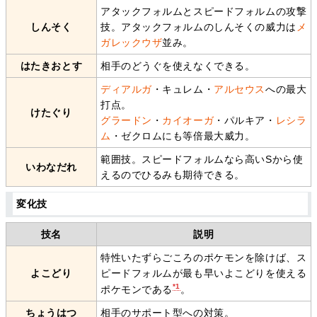
アタックフォルムとスピードフォルムの攻撃
しんそく
技。アタックフォルムのしんそくの威力は
メ
ガレックウザ
並み。
はたきおとす
相手のどうぐを使えなくできる。
ディアルガ
・キュレム・
アルセウス
への最大
打点。
けたぐり
グラードン
・
カイオーガ
・パルキア・
レシラ
ム
・ゼクロムにも等倍最大威力。
範囲技。スピードフォルムなら高いSから使
いわなだれ
えるのでひるみも期待できる。
変化技
技名
説明
特性いたずらごころのポケモンを除けば、ス
よこどり
ピードフォルムが最も早いよこどりを使える
*1
ポケモンである
。
ちょうはつ
相手のサポート型への対策。