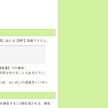
間にあたる
【MP】
回復アイテム。
錬金釜】
での錬金。
が生死を分けることもあるだろう。
ため、せいれいの霊薬共々バザー
個を錬金すると2個生成される。錬金