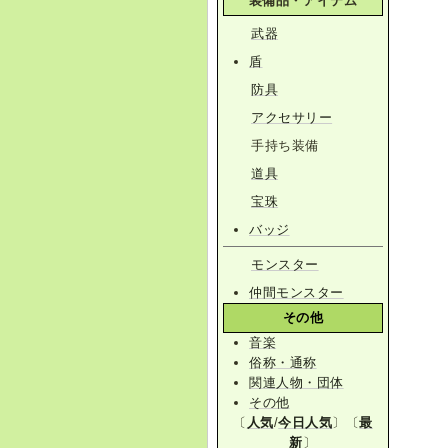
装備品・アイテム
武器
盾
防具
アクセサリー
手持ち装備
道具
宝珠
バッジ
モンスター
仲間モンスター
その他
音楽
俗称・通称
関連人物・団体
その他
〔
人気
/
今日人気
〕〔
最
新
〕