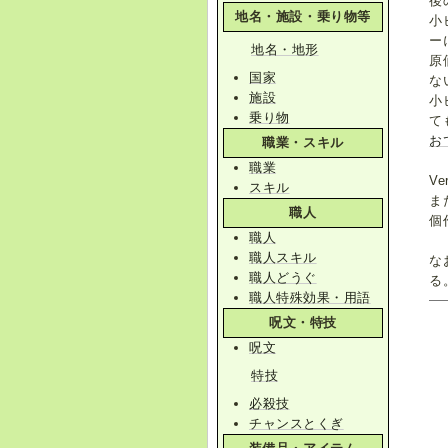
後
地名・施設・乗り物等
小
ー
地名・地形
原
国家
な
施設
小
乗り物
て
お
職業・スキル
職業
V
スキル
ま
職人
個
職人
職人スキル
な
職人どうぐ
る
職人特殊効果・用語
呪文・特技
呪文
特技
必殺技
チャンスとくぎ