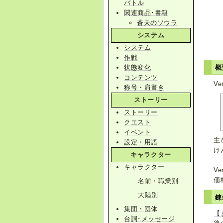
バトル
関連商品･書籍
蒼天のソウラ
システム
システム
作戦
状態変化
概
コンテンツ
V
称号・肩書き
ストーリー
ストーリー
クエスト
イベント
主
設定・用語
け
キャラクター
キャラクター
Ve
価
名前・職業別
大陸別
錬
集団・団体
【
台詞･メッセージ