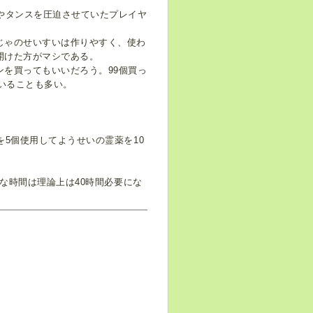
やタンスを圧迫させていたプレイヤ
じゃのせいすいは作りやすく、使わ
開けた方がマシである。
を買ってもいいだろう。99個買っ
ていることも多い。
5個使用してようせいの霊薬を10
要な時間は理論上は40時間必要にな