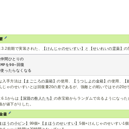
要
er.3.2前期で実装された、
【けんじゃのせいすい】
と
【せいれいの霊薬】
の
仲間ひとりの

MPを90~回復

使ったらなくなる
な入手方法は
【まごころの薬箱】
の使用、
【うつしよの金箱】
の使用、
【
んじゃのせいすいとは回復量20の差であるが、強敵との戦いではその20
r.6.1からは
【深淵の咎人たち】
の赤宝箱からランダムで出るようになった
格が値下がりした。
金釜
まほうの小ビン】
99個+
【まほうのせいすい】
5個+けんじゃのせいすい1