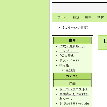
[
ホーム
|
新規
|
編集
|
添付
> 【ようせいの霊薬】
案内
【
作成・更新ルール
Last
テンプレート
DQ大辞典
テストページ
掲示板
避難所
カテゴリ
作品
ドラゴンクエストX
冒険者のおでかけ便
利ツール
おでかけモシャスde