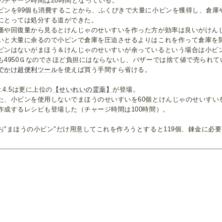
のチャージ時間は20時間となっている。
ビンを99個も消費することから、ふくびきで大量に小ビンを獲得し、倉庫
にとっては処分する道ができた。
価や回復量から見るとけんじゃのせいすいを作った方が効率は良いがけん
いと大量に余るので小ビンで倉庫を圧迫させるよりはこれを作って倉庫を
ビンはないがまほう＆けんじゃのせいすいが余っているという場合は小ビン
も4950Ｇなのでさほど負担にはならないし、バザーでは捨て値で売られ
でかけ超便利ツール
を使えば買う手間すら省ける。
er.4.5は更に上位の
【せいれいの霊薬】
が登場。
た、小ビンを使用しないでまほうのせいすいを60個とけんじゃのせいすいを
作成するレシピも登場した（チャージ時間は100時間）。
お"まほうの小ビン"だけ用意してこれを作ろうとすると119個、錬金に必
。