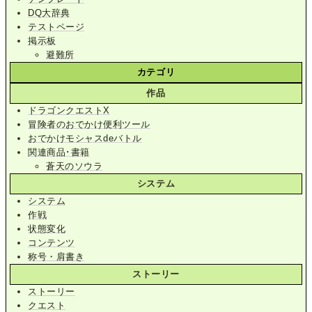
DQ大辞典
テストページ
掲示板
避難所
カテゴリ
作品
ドラゴンクエストX
冒険者のおでかけ便利ツール
おでかけモシャスdeバトル
関連商品･書籍
蒼天のソウラ
システム
システム
作戦
状態変化
コンテンツ
称号・肩書き
ストーリー
ストーリー
クエスト