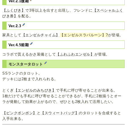
Ver.2.1後期
【ふくびき】
で3等以上を出すと出現し、フレンドに
【スペシャルふく
びき券】
を配る。
Ver.2.3
家具として
【エンゼルチャイム】
【エンゼルスラバルーン】
?
が登場。
Ver.4.5前期
コラボで貰える
かさ
装備として
【ふわふわエンゼル】
が登場。
モンスタータロット
SSランクのタロット。
デッキには2枚まで入れられる。
とくぎ
【エンゼルのみちびき】
で手札に呼び寄せることが出来る。
1枚だけでも手札に呼び寄せることができるが、手札に2枚揃うとオー
ラが発動して効果が上がるので、ぜひとも2枚入れて活用したい。
【ピンクボンボン】
と
【スウィートバッグ】
のタロットを合成すると
入手出来る。