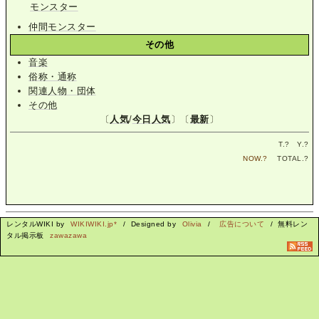
モンスター
仲間モンスター
その他
音楽
俗称・通称
関連人物・団体
その他
〔
人気
/
今日人気
〕〔
最新
〕
T.
?
Y.
?
NOW.
?
TOTAL.
?
レンタルWIKI by
WIKIWIKI.jp*
/ Designed by
Olivia
/
広告について
/ 無料レン
タル掲示板
zawazawa